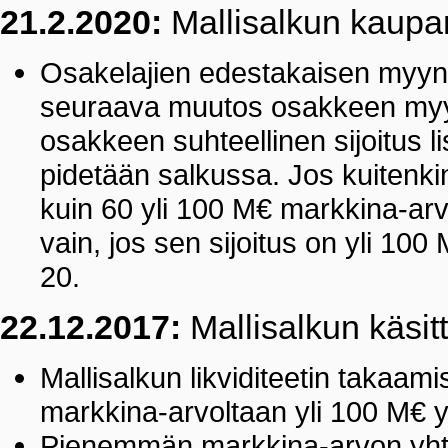
21.2.2020:
Mallisalkun kaupan
Osakelajien edestakaisen myyn
seuraava muutos osakkeen myyn
osakkeen suhteellinen sijoitus l
pidetään salkussa. Jos kuitenk
kuin 60 yli 100 M€ markkina-arv
vain, jos sen sijoitus on yli 10
20.
22.12.2017:
Mallisalkun käsit
Mallisalkun likviditeetin takaami
markkina-arvoltaan yli 100 M€ y
Pienemmän markkina-arvon yhti