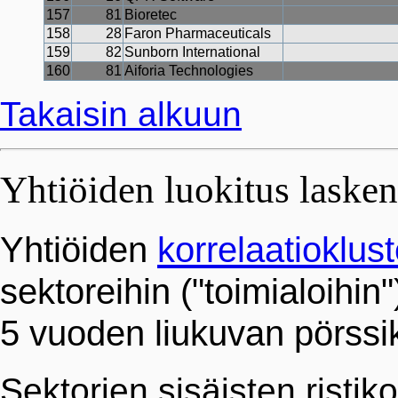
157
81
Bioretec
158
28
Faron Pharmaceuticals
159
82
Sunborn International
160
81
Aiforia Technologies
Takaisin alkuun
Yhtiöiden luokitus laskenn
Yhtiöiden
korrelaatioklust
sektoreihin ("toimialoihin
5 vuoden liukuvan pörssiku
Sektorien sisäisten ristik