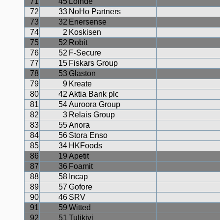
71
45
Loihde
72
33
NoHo Partners
73
32
Enersense
74
2
Koskisen
75
52
Robit
76
52
F-Secure
77
15
Fiskars Group
78
53
Glaston
79
9
Kreate
80
42
Aktia Bank plc
81
54
Auroora Group
82
3
Relais Group
83
55
Anora
84
56
Stora Enso
85
34
HKFoods
86
19
Apetit
87
36
Foamit
88
58
Incap
89
57
Gofore
90
46
SRV
91
59
Witted
92
51
Tulikivi