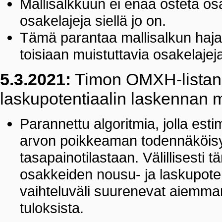
Mallisalkkuun ei enää osteta osa
osakelajeja siellä jo on.
Tämä parantaa mallisalkun haja
toisiaan muistuttavia osakelajej
5.3.2021:
Timon OMXH-listan 
laskupotentiaalin laskennan 
Parannettu algoritmia, jolla e
arvon poikkeaman todennäköisy
tasapainotilastaan. Välillisesti
osakkeiden nousu- ja laskupotent
vaihteluväli suurenevat aiemman
tuloksista.