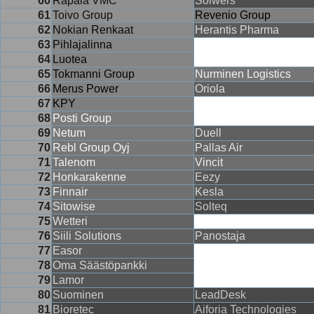
60
Rapala VMC
Solwers
61
Toivo Group
Revenio Group
62
Nokian Renkaat
Herantis Pharma
63
Pihlajalinna
64
Luotea
65
Tokmanni Group
Nurminen Logistics
66
Merus Power
Oriola
67
KPY
68
Posti Group
69
Netum
Duell
70
Rebl Group Oyj
Pallas Air
71
Talenom
Vincit
72
Honkarakenne
Eezy
73
Finnair
Kesla
74
Sitowise
Solteq
75
Wetteri
76
Siili Solutions
Panostaja
77
Easor
78
Oma Säästöpankki
79
Lamor
80
Suominen
LeadDesk
81
Bioretec
Aiforia Technologies