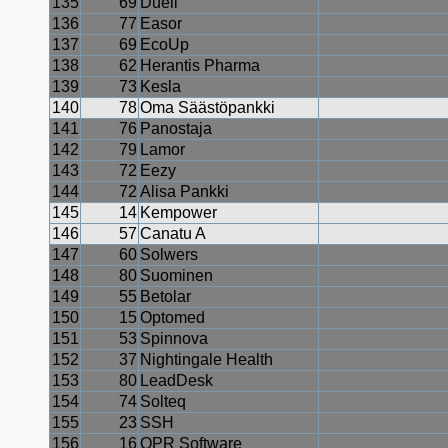
135
69
Duell
136
77
Easor
137
69
EcoUp
138
62
Herantis Pharma
139
73
Kesla
140
78
Oma Säästöpankki
141
76
Panostaja
142
79
Lamor
143
72
Eezy
144
72
Alisa Pankki
145
14
Kempower
146
57
Canatu A
147
60
Solwers
148
80
Suominen
149
55
Betolar
150
15
Optomed
151
53
Spinnova
152
37
Nightingale Health
153
80
LeadDesk
154
74
Solteq
155
23
SSH
156
16
QPR Software