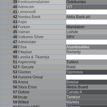
39
Keskisuomalainen
Outokumpu
40
Admicom
YIT
41
Lemonsoft
42
Nordea Bank
Aktia Bank plc
43
Aspo
44
Fortum
Mandatum
45
Valmet
Loihde
46
Sotkamo Silver
SRV
47
Administer
48
Elisa
Asuntosalkku
49
Etteplan
Remedy
50
Lassila & Tikanoja
51
Aspocomp
Tulikivi
52
F-Secure
Robit
53
Glaston
Spinnova
54
Auroora Group
55
Anora
Betolar
56
Stora Enso
Metsä Board
57
Gofore
Canatu A
58
Incap
Tamtron
59
Witted
Martela