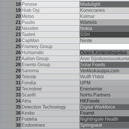
18
Ponsse
Modulight
19
Hiab Oyj
Konecranes
20
Metso
Kalmar
21
Puuilo
Wärtsilä
22
Nexstim
Nokia
23
Taaleri
SSH
24
CapMan
Neste
25
Framery Group
26
Huhtamäki
Ovaro Kiinteistösijoitus
27
Aallon Group
Arvo Sijoitusosuuskunt
28
Enento Group
Solar Foods
29
Sanoma
Verkkokauppa.com
30
Teleste
Wulff-Yhtiöt
31
Fondia
UPM
32
Tecnotree
Enersense
33
Scanfil
NoHo Partners
34
Atria
HKFoods
35
Detection Technology
Digital Workforce
36
Kesko
Foamit
37
Fodelia
Nightingale Health
38
Endomines
Springvest