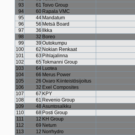
93
61
Toivo Group
94
60
Rapala VMC
95
44
Mandatum
96
56
Metsä Board
97
36
Ilkka
98
32
Boreo
99
39
Outokumpu
100
62
Nokian Renkaat
101
63
Pihlajalinna
102
65
Tokmanni Group
103
64
Luotea
104
66
Merus Power
105
26
Ovaro Kiinteistösijoitus
106
32
Exel Composites
107
67
KPY
108
61
Revenio Group
109
48
Asuntosalkku
110
68
Posti Group
111
12
KH Group
112
69
Netum
113
12
Norrhydro