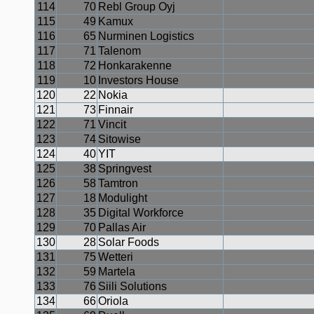
114
70
Rebl Group Oyj
115
49
Kamux
116
65
Nurminen Logistics
117
71
Talenom
118
72
Honkarakenne
119
10
Investors House
120
22
Nokia
121
73
Finnair
122
71
Vincit
123
74
Sitowise
124
40
YIT
125
38
Springvest
126
58
Tamtron
127
18
Modulight
128
35
Digital Workforce
129
70
Pallas Air
130
28
Solar Foods
131
75
Wetteri
132
59
Martela
133
76
Siili Solutions
134
66
Oriola