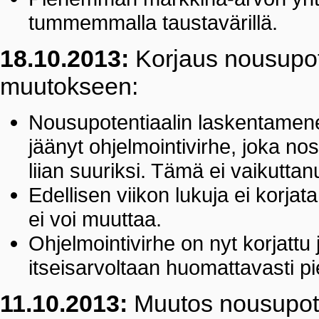
tummemmalla taustavärillä.
18.10.2013:
Korjaus nousupot
muutokseen:
Nousupotentiaalin laskentamen
jäänyt ohjelmointivirhe, joka nos
liian suuriksi. Tämä ei vaikuttan
Edellisen viikon lukuja ei korja
ei voi muuttaa.
Ohjelmointivirhe on nyt korjattu 
itseisarvoltaan huomattavasti pie
11.10.2013:
Muutos nousupoten