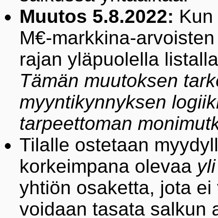
Muutos 5.8.2022:
Kun 
M€-markkina-arvoisten
rajan yläpuolella listal
Tämän muutoksen tarkoi
myyntikynnyksen logiikk
tarpeettoman monimutk
Tilalle ostetaan myydyll
korkeimpana olevaa
yl
yhtiön osaketta, jota ei 
voidaan tasata salkun al