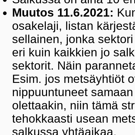
Muutos 11.6.2021:
Kun
osakelaji, listan kärjes
sellainen, jonka sektori
eri kuin kaikkien jo sa
sektorit. Näin parannet
Esim. jos metsäyhtiöt 
nippuuntuneet samaan s
olettaakin, niin tämä s
tehokkaasti usean mets
salkussa yhtäaikaa.