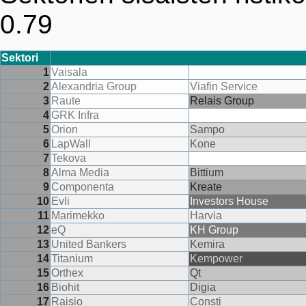
0.79
Sektori
1
Vaisala
2
Alexandria Group
Viafin Service
3
Raute
Relais Group
4
GRK Infra
5
Orion
Sampo
6
LapWall
Kone
7
Tekova
8
Alma Media
Bittium
9
Componenta
Kreate
10
Evli
Investors House
11
Marimekko
Harvia
12
eQ
KH Group
13
United Bankers
Kemira
14
Titanium
Kempower
15
Orthex
Qt
16
Biohit
Digia
17
Raisio
Consti