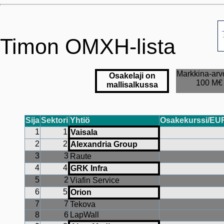
Timon OMXH-lista
Markkina-arvo
Osakelaji on
100 M€
mallisalkussa
Sija
Sektori
Yhtiö
Osakekurssi/EUR
1
1
Vaisala
2
2
Alexandria Group
3
3
Raute
4
4
GRK Infra
5
2
Viafin Service
6
5
Orion
7
7
Tekova
8
6
LapWall