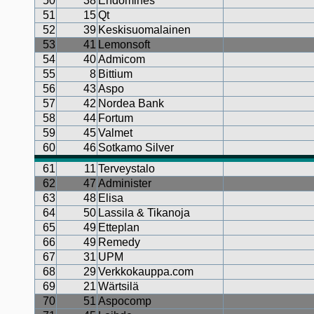
50
38
Endomines
51
15
Qt
52
39
Keskisuomalainen
53
41
Lemonsoft
54
40
Admicom
55
8
Bittium
56
43
Aspo
57
42
Nordea Bank
58
44
Fortum
59
45
Valmet
60
46
Sotkamo Silver
61
11
Terveystalo
62
47
Administer
63
48
Elisa
64
50
Lassila & Tikanoja
65
49
Etteplan
66
49
Remedy
67
31
UPM
68
29
Verkkokauppa.com
69
21
Wärtsilä
70
51
Aspocomp