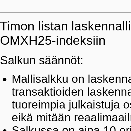
Timon listan laskennall
OMXH25-indeksiin
Salkun säännöt:
Mallisalkku on laskennal
transaktioiden laskenn
tuoreimpia julkaistuja 
eikä mitään reaalimaai
Salkussa on aina 10 eri