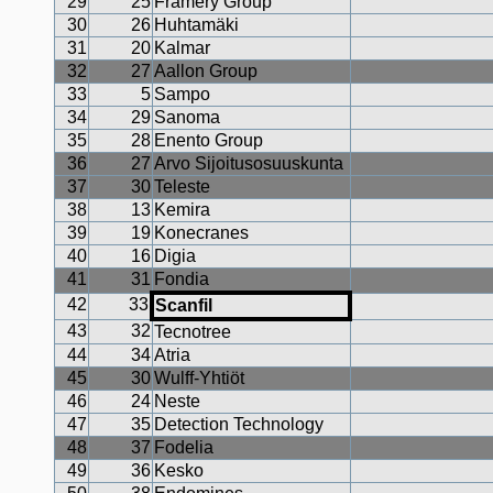
29
25
Framery Group
30
26
Huhtamäki
31
20
Kalmar
32
27
Aallon Group
33
5
Sampo
34
29
Sanoma
35
28
Enento Group
36
27
Arvo Sijoitusosuuskunta
37
30
Teleste
38
13
Kemira
39
19
Konecranes
40
16
Digia
41
31
Fondia
42
33
Scanfil
43
32
Tecnotree
44
34
Atria
45
30
Wulff-Yhtiöt
46
24
Neste
47
35
Detection Technology
48
37
Fodelia
49
36
Kesko