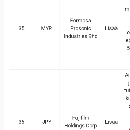
mo
Formosa
35
MYR
Prosonic
Lisää
o
Industries Bhd
e
5
A
tu
k
Fujifilm
36
JPY
Lisää
Holdings Corp