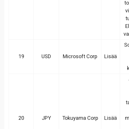
to
v
t
E
va
So
19
USD
Microsoft Corp
Lisää
t
20
JPY
Tokuyama Corp
Lisää
m