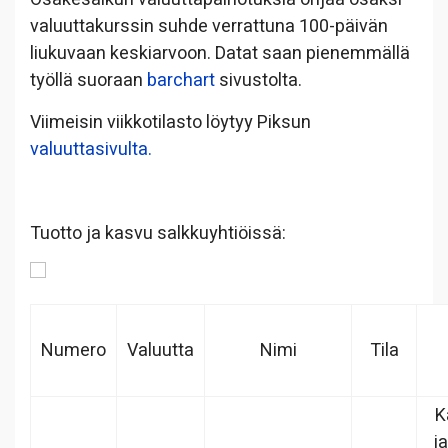
valuuttakurssin suhde verrattuna 100-päivän
liukuvaan keskiarvoon. Datat saan pienemmällä
työllä suoraan
barchart
sivustolta.
Viimeisin viikkotilasto löytyy Piksun
valuuttasivulta.
Tuotto ja kasvu salkkuyhtiöissä:
Numero
Valuutta
Nimi
Tila
K
j