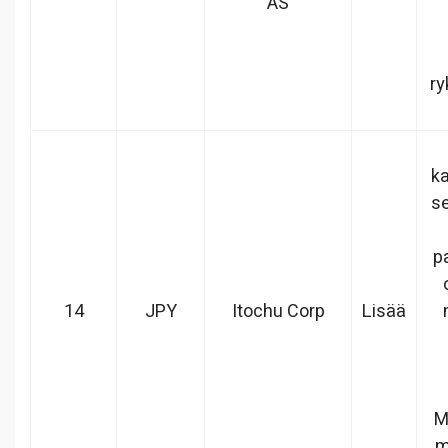
AS
ry
ka
se
p
14
JPY
Itochu Corp
Lisää
M
m