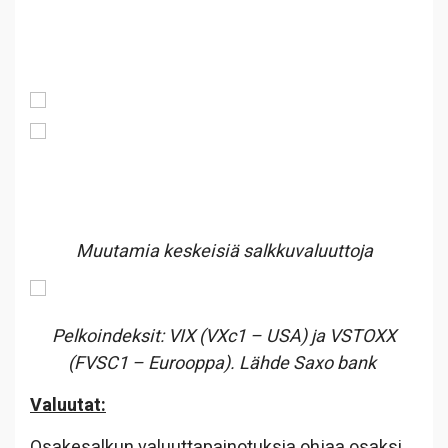
Muutamia keskeisiä salkkuvaluuttoja
Pelkoindeksit: VIX (VXc1 – USA) ja VSTOXX
(FVSC1 – Eurooppa). Lähde Saxo bank
Valuutat:
Osakesalkun valuuttapainotuksia ohjaa osaksi