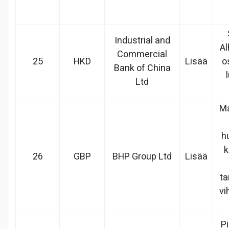
Industrial and
Al
Commercial
25
HKD
Lisää
o
Bank of China
Ltd
Ma
h
k
26
GBP
BHP Group Ltd
Lisää
ta
vi
Pi