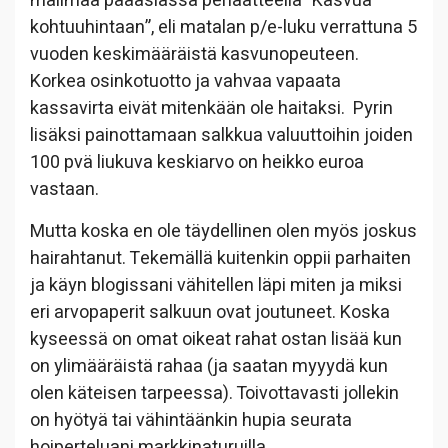
mailmaa pääasiassa periaatteella ”Kasvua
kohtuuhintaan”, eli matalan p/e-luku verrattuna 5
vuoden keskimääräistä kasvunopeuteen.
Korkea osinkotuotto ja vahvaa vapaata
kassavirta eivät mitenkään ole haitaksi. Pyrin
lisäksi painottamaan salkkua valuuttoihin joiden
100 pvä liukuva keskiarvo on heikko euroa
vastaan.
Mutta koska en ole täydellinen olen myös joskus
hairahtanut. Tekemällä kuitenkin oppii parhaiten
ja käyn blogissani vähitellen läpi miten ja miksi
eri arvopaperit salkuun ovat joutuneet. Koska
kyseessä on omat oikeat rahat ostan lisää kun
on ylimääräistä rahaa (ja saatan myyydä kun
olen käteisen tarpeessa). Toivottavasti jollekin
on hyötyä tai vähintäänkin hupia seurata
hoiperteluani markkinaturuilla.