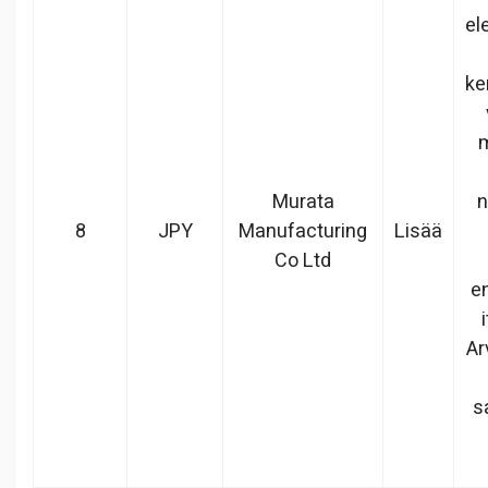
el
ke
m
Murata
n
8
JPY
Manufacturing
Lisää
Co Ltd
e
Ar
s