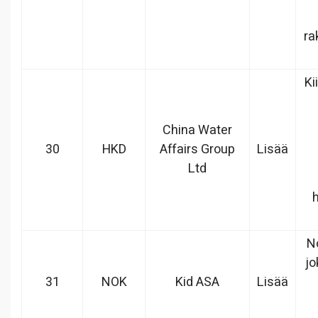
ra
Ki
China Water
30
HKD
Affairs Group
Lisää
Ltd
N
jo
31
NOK
Kid ASA
Lisää