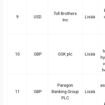
Toll Brothers
9
USD
Lisää
Inc
t
10
GBP
GSK plc
Lisää
hy
v
h
Paragon
as
11
GBP
Banking Group
Lisää
PLC