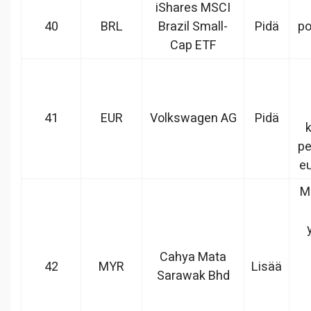
iShares MSCI
40
BRL
Brazil Small-
Pidä
po
Cap ETF
41
EUR
Volkswagen AG
Pidä
k
pe
eu
M
Cahya Mata
42
MYR
Lisää
Sarawak Bhd