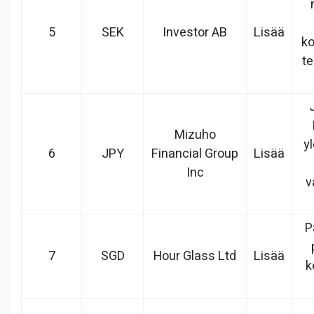
5
SEK
Investor AB
Lisää
ko
te
Mizuho
yl
6
JPY
Financial Group
Lisää
Inc
v
P
7
SGD
Hour Glass Ltd
Lisää
k