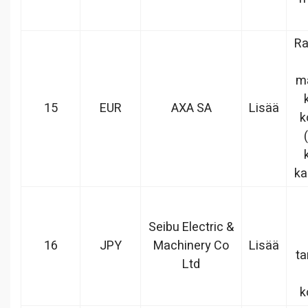
Ra
ma
15
EUR
AXA SA
Lisää
k
ka
Seibu Electric &
16
JPY
Machinery Co
Lisää
ta
Ltd
k