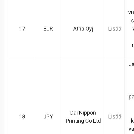
vu
s
17
EUR
Atria Oyj
Lisää
Ja
pa
Dai Nippon
18
JPY
Lisää
Printing Co Ltd
k
va