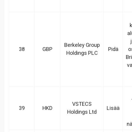
al
Berkeley Group
38
GBP
Pidä
o
Holdings PLC
Br
v
VSTECS
39
HKD
Lisää
Holdings Ltd
nä