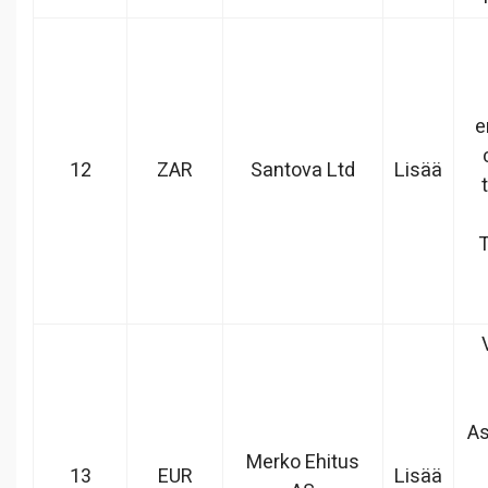
e
12
ZAR
Santova Ltd
Lisää
T
As
Merko Ehitus
13
EUR
Lisää