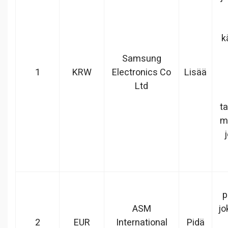
k
Samsung
1
KRW
Electronics Co
Lisää
Ltd
t
m
p
ASM
jo
2
EUR
International
Pidä