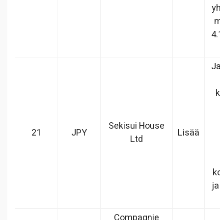
yh
m
4.
Ja
k
Sekisui House
21
JPY
Lisää
Ltd
k
ja
Compagnie