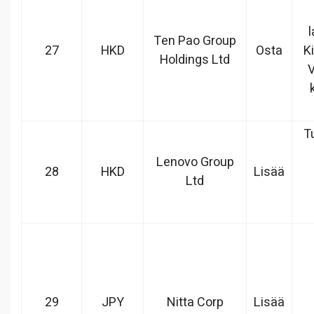
l
Ten Pao Group
27
HKD
Osta
K
Holdings Ltd
V
T
Lenovo Group
28
HKD
Lisää
Ltd
29
JPY
Nitta Corp
Lisää