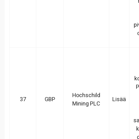
pi
k
P
Hochschild
37
GBP
Lisää
Mining PLC
sa
k