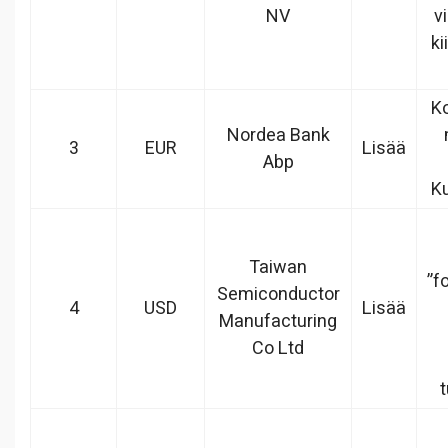
NV
v
ki
Ko
Nordea Bank
3
EUR
Lisää
Abp
Ku
Taiwan
”f
Semiconductor
4
USD
Lisää
Manufacturing
Co Ltd
t