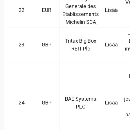
V
Generale des
22
EUR
Lisää
Etablissements
Michelin SCA
L
Tritax Big Box
23
GBP
Lisää
REIT Plc
in
BAE Systems
jo
24
GBP
Lisää
PLC
p