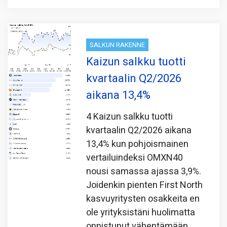
SALKUN RAKENNE
Kaizun salkku tuotti
kvartaalin Q2/2026
aikana 13,4%
4 Kaizun salkku tuotti
kvartaalin Q2/2026 aikana
13,4% kun pohjoismainen
vertailuindeksi OMXN40
nousi samassa ajassa 3,9%.
Joidenkin pienten First North
kasvuyritysten osakkeita en
ole yrityksistäni huolimatta
onnistunut vähentämään.