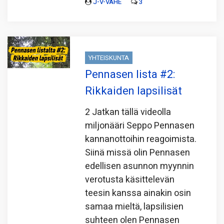
J-V-VAHE
3
YHTEISKUNTA
Pennasen lista #2:
Rikkaiden lapsilisät
2 Jatkan tällä videolla
miljonääri Seppo Pennasen
kannanottoihin reagoimista.
Siinä missä olin Pennasen
edellisen asunnon myynnin
verotusta käsittelevän
teesin kanssa ainakin osin
samaa mieltä, lapsilisien
suhteen olen Pennasen