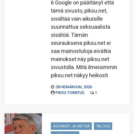
6 Google on päättänyt että
tämä sivusto, piksu.net,
sisältää vain aikuisille
suunnattua seksuaalista
sisätöä. Tämän
seurauksena piksu.net ei
saa mainostuloja eivätkä
mainokset näy piksu.net
sivustolla. Mitä ilmeisimmin
piksu.net näkyy heikosti
28 HEINÄKUUN, 2026
PIKSU-TOIMITUS
1
ASUNNOT JA METSÄ
TALOUS