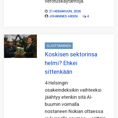
verotuskäytäntöjä.
21 HEINÄKUUN, 2026
JOHANNES-HIDEN
4
SIJOITTAMINEN
Koskisen sektorinsa
helmi? Ehkei
sittenkään
4 Helsingin
osakeindeksikin vaihteeksi
jäähtyy etenkin sitä AI-
buumin voimalla
nostaneen Nokian ottaessa