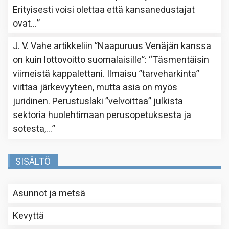
Erityisesti voisi olettaa että kansanedustajat
ovat…
”
J. V. Vahe
artikkeliin
”Naapuruus Venäjän kanssa
on kuin lottovoitto suomalaisille”
: “
Täsmentäisin
viimeistä kappalettani. Ilmaisu ”tarveharkinta”
viittaa järkevyyteen, mutta asia on myös
juridinen. Perustuslaki ”velvoittaa” julkista
sektoria huolehtimaan perusopetuksesta ja
sotesta,…
”
SISÄLTÖ
Asunnot ja metsä
Kevyttä