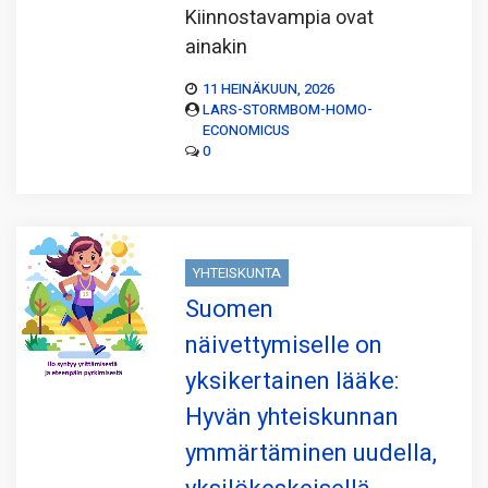
Kiinnostavampia ovat
ainakin
11 HEINÄKUUN, 2026
LARS-STORMBOM-HOMO-
ECONOMICUS
0
YHTEISKUNTA
Suomen
näivettymiselle on
yksikertainen lääke:
Hyvän yhteiskunnan
ymmärtäminen uudella,