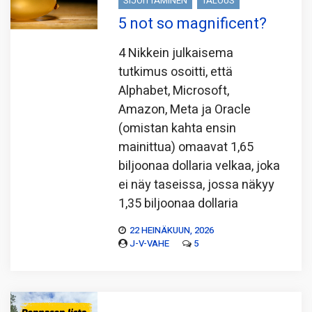
SIJOITTAMINEN
TALOUS
5 not so magnificent?
4 Nikkein julkaisema
tutkimus osoitti, että
Alphabet, Microsoft,
Amazon, Meta ja Oracle
(omistan kahta ensin
mainittua) omaavat 1,65
biljoonaa dollaria velkaa, joka
ei näy taseissa, jossa näkyy
1,35 biljoonaa dollaria
22 HEINÄKUUN, 2026
J-V-VAHE
5