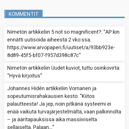
KOMMENTIT
Nimetön
artikkeliin
5 not so magnificent?
: “
AP:kin
ennätti uutisoida aiheesta 2 vko:ssa.
https://www.arvopaperi.fi/uutiset/a/93bb923e-
8d89-45f5-bf07-f957d398c87c
”
Nimetön
artikkeliin
Uudet kuviot, tuttu osinkovirta
:
“
Hyvä kirjoitus
”
Johannes Hidén
artikkeliin
Vornanen ja
sopeutumisrahakausien kesto
: “
Kiitos
palautteesta! Ja jep, noin pitkänä systeemi ei
enää vaikuta turvajärjestelmältä, vaan palkinnolta
– ja ääritapauksissa aika massiiviselta
sellaiselta. Palaan…
”