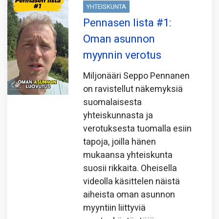
YHTEISKUNTA
Pennasen lista #1:
Oman asunnon
myynnin verotus
Miljonääri Seppo Pennanen
on ravistellut näkemyksiä
suomalaisesta
yhteiskunnasta ja
verotuksesta tuomalla esiin
tapoja, joilla hänen
mukaansa yhteiskunta
suosii rikkaita. Oheisella
videolla käsittelen näistä
aiheista oman asunnon
myyntiin liittyviä