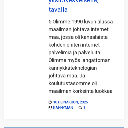
yksilökeskeisellä,
tavalla
5 Olimme 1990 luvun alussa
maailman johtava internet
maa, jossa oli kansalaista
kohden eniten internet
palvelimia ja palveluita.
Olimme myös langattoman
kännykkäteknologian
johtava maa. Ja
koulutustasomme oli
maailman korkeinta luokkaa
10 HEINÄKUUN, 2026
KAI-NYMAN
1