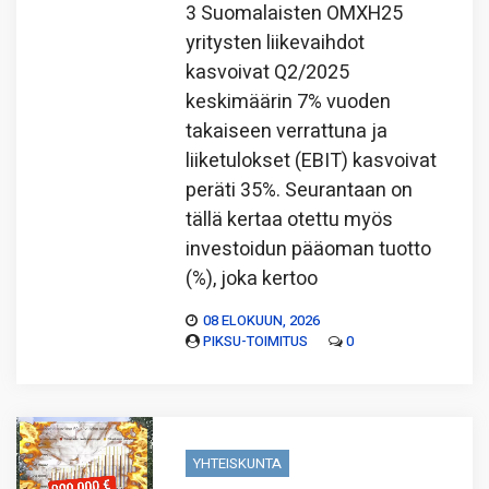
3 Suomalaisten OMXH25
yritysten liikevaihdot
kasvoivat Q2/2025
keskimäärin 7% vuoden
takaiseen verrattuna ja
liiketulokset (EBIT) kasvoivat
peräti 35%. Seurantaan on
tällä kertaa otettu myös
investoidun pääoman tuotto
(%), joka kertoo
08 ELOKUUN, 2026
PIKSU-TOIMITUS
0
YHTEISKUNTA