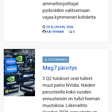
ammattisijoittajat
pyrkivätkin valitsemaan
vajaa kymmenen kohdetta
03 ELOKUUN, 2026
KAI-NYMAN
0
SIJOITTAMINEN
Mag7 päivitys
3 Q2-tulokset ovat tulleet
muut paitsi NVidia. Näiden
perusteella koko vuoden
ennusteisiin on tullut hieman
muutoksia. Liikevaihto