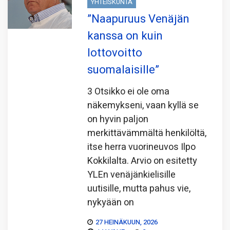
YHTEISKUNTA
”Naapuruus Venäjän
kanssa on kuin
lottovoitto
suomalaisille”
3 Otsikko ei ole oma
näkemykseni, vaan kyllä se
on hyvin paljon
merkittävämmältä henkilöltä,
itse herra vuorineuvos Ilpo
Kokkilalta. Arvio on esitetty
YLEn venäjänkielisille
uutisille, mutta pahus vie,
nykyään on
27 HEINÄKUUN, 2026