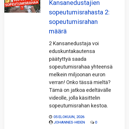
Kansanedustajien
sopeutumisrahasta 2:
sopeutumisrahan
määrä
2 Kansanedustaja voi
eduskuntakautensa
päätyttyä saada
sopeutumisrahaa yhteensä
melkein miljoonan euron
verran! Onko tässä mieltä?
Tämä on jatkoa edeltävälle
videolle, jolla käsittelin
sopeutumisrahan kestoa.
05 ELOKUUN, 2026
JOHANNES-HIDEN
0