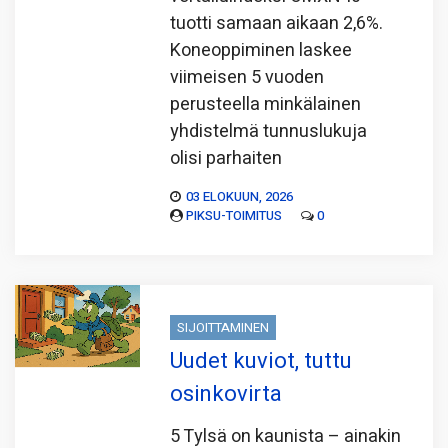
tuotti samaan aikaan 2,6%.
Koneoppiminen laskee
viimeisen 5 vuoden
perusteella minkälainen
yhdistelmä tunnuslukuja
olisi parhaiten
03 ELOKUUN, 2026
PIKSU-TOIMITUS
0
SIJOITTAMINEN
Uudet kuviot, tuttu
osinkovirta
5 Tylsä on kaunista – ainakin