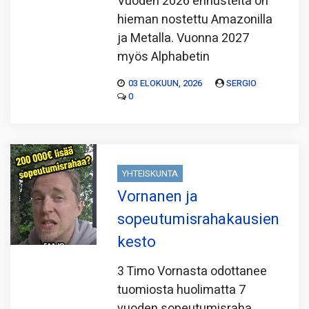
Vuoden 2026 ennusteita on
hieman nostettu Amazonilla
ja Metalla. Vuonna 2027
myös Alphabetin
03 ELOKUUN, 2026
SERGIO
0
YHTEISKUNTA
Vornanen ja
sopeutumisrahakausien
kesto
3 Timo Vornasta odottanee
tuomiosta huolimatta 7
vuoden sopeutumisraha.