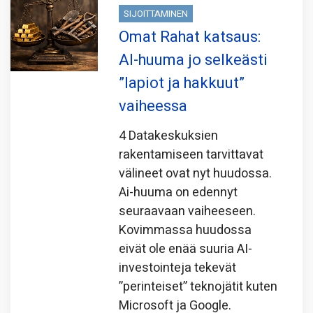
SIJOITTAMINEN
Omat Rahat katsaus:
AI-huuma jo selkeästi
”lapiot ja hakkuut”
vaiheessa
4 Datakeskuksien
rakentamiseen tarvittavat
välineet ovat nyt huudossa.
Ai-huuma on edennyt
seuraavaan vaiheeseen.
Kovimmassa huudossa
eivät ole enää suuria AI-
investointeja tekevät
”perinteiset” teknojätit kuten
Microsoft ja Google.