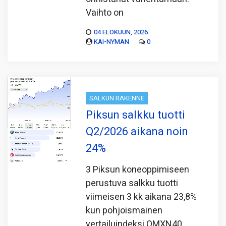
Vaihto on
04 ELOKUUN, 2026
KAI-NYMAN
0
SALKUN RAKENNE
Piksun salkku tuotti
Q2/2026 aikana noin
24%
3 Piksun koneoppimiseen
perustuva salkku tuotti
viimeisen 3 kk aikana 23,8%
kun pohjoismainen
vertailuindeksi OMXN40