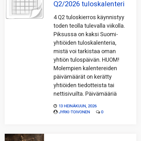
Q2/2026 tuloskalenteri
4 Q2 tuloskierros käynnistyy
toden teolla tulevalla viikolla.
Piksussa on kaksi Suomi-
yhtiöiden tuloskalenteria,
mistä voi tarkistaa oman
yhtiön tulospäivän. HUOM!
Molempien kalentereiden
päivämäärät on kerätty
yhtiöiden tiedotteista tai
nettisivuilta. Päivämääriä
13 HEINÄKUUN, 2026
JYRKI-TOIVONEN
0