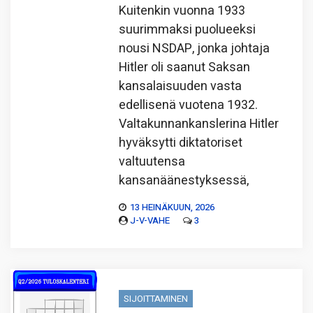
Kuitenkin vuonna 1933
suurimmaksi puolueeksi
nousi NSDAP, jonka johtaja
Hitler oli saanut Saksan
kansalaisuuden vasta
edellisenä vuotena 1932.
Valtakunnankanslerina Hitler
hyväksytti diktatoriset
valtuutensa
kansanäänestyksessä,
13 HEINÄKUUN, 2026
J-V-VAHE
3
SIJOITTAMINEN