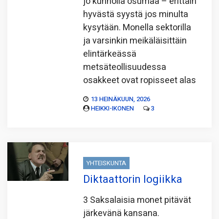
jo kunnolla osumaa – erittäin
hyvästä syystä jos minulta
kysytään. Monella sektorilla
ja varsinkin meikäläisittäin
elintärkeässä
metsäteollisuudessa
osakkeet ovat ropisseet alas
13 HEINÄKUUN, 2026
HEIKKI-IKONEN
3
YHTEISKUNTA
Diktaattorin logiikka
3 Saksalaisia monet pitävät
järkevänä kansana.