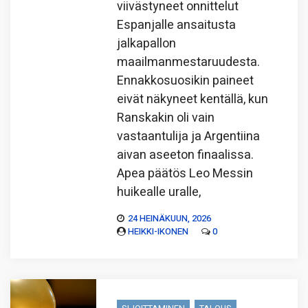
viivästyneet onnittelut
Espanjalle ansaitusta
jalkapallon
maailmanmestaruudesta.
Ennakkosuosikin paineet
eivät näkyneet kentällä, kun
Ranskakin oli vain
vastaantulija ja Argentiina
aivan aseeton finaalissa.
Apea päätös Leo Messin
huikealle uralle,
24 HEINÄKUUN, 2026
HEIKKI-IKONEN
0