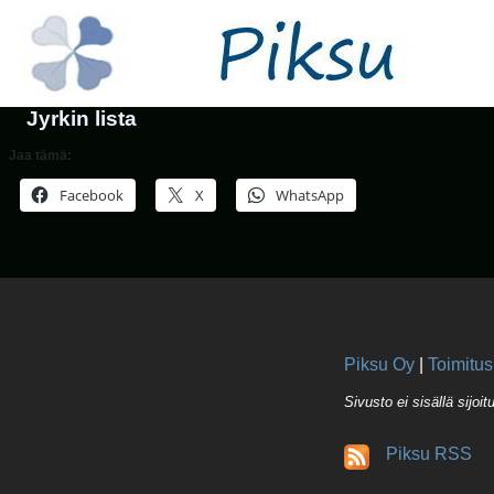
Talous
Jyrkin lista
Jaa tämä:
Facebook
X
WhatsApp
Piksu Oy
|
Toimitus
Sivusto ei sisällä sijoi
Piksu RSS