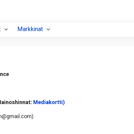
t
Markkinat
ance
(Mainoshinnat:
Mediakortti)
an@gmail.com)