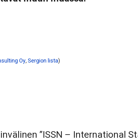
nsulting Oy
,
Sergion lista
)
invälinen ”ISSN – International S