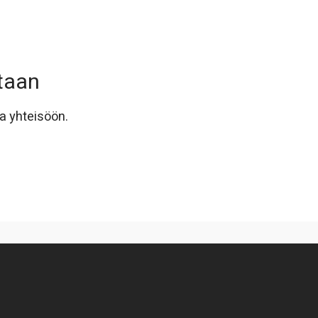
taan
a yhteisöön.