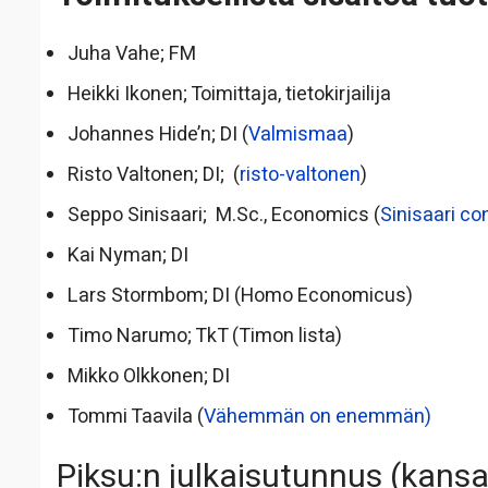
Juha Vahe; FM
Heikki Ikonen; Toimittaja, tietokirjailija
Johannes Hide’n; DI (
Valmismaa
)
Risto Valtonen; DI; (
risto-valtonen
)
Seppo Sinisaari; M.Sc., Economics (
Sinisaari co
Kai Nyman; DI
Lars Stormbom; DI (Homo Economicus)
Timo Narumo; TkT (Timon lista)
Mikko Olkkonen; DI
Tommi Taavila (
Vähemmän on enemmän)
Piksu:n julkaisutunnus (kansa