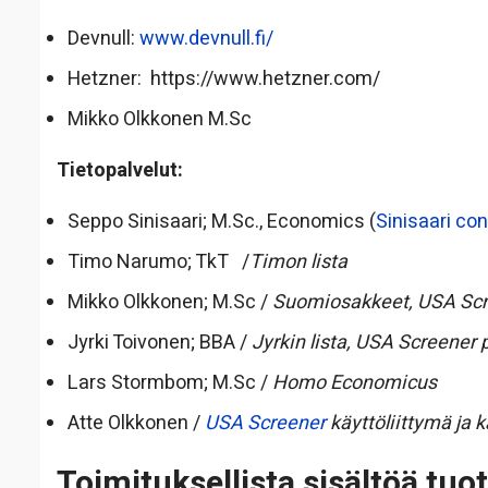
Devnull:
www.devnull.fi/
Hetzner: https://www.hetzner.com/
Mikko Olkkonen M.Sc
Tietopalvelut:
Seppo Sinisaari; M.Sc., Economics (
Sinisaari con
Timo Narumo; TkT /
Timon lista
Mikko Olkkonen; M.Sc /
Suomiosakkeet, USA Scr
Jyrki Toivonen; BBA /
Jyrkin lista, USA Screener
Lars Stormbom; M.Sc /
Homo Economicus
Atte Olkkonen /
USA Screener
käyttöliittymä ja 
Toimituksellista sisältöä tu