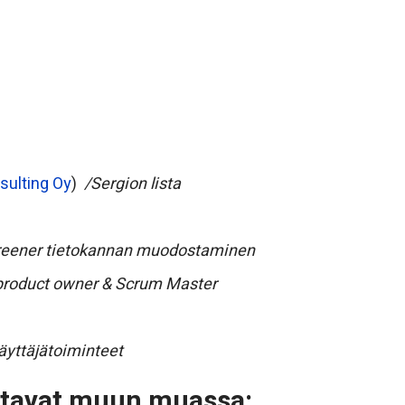
sulting Oy
)
/Sergion lista
eener tietokannan muodostaminen
 product owner & Scrum Master
käyttäjätoiminteet
ottavat muun muassa: