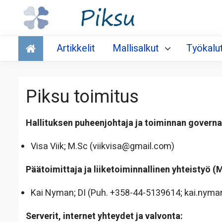
Talous
Artikkelit
Mallisalkut
Työkalu
Piksu toimitus
Hallituksen puheenjohtaja ja toiminnan govern
Visa Viik; M.Sc (viikvisa@gmail.com)
Päätoimittaja ja liiketoiminnallinen yhteistyö 
Kai Nyman; DI (Puh. +358-44-5139614; kai.nym
Serverit, internet yhteydet ja valvonta: