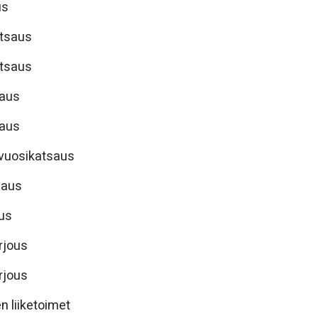
us
atsaus
atsaus
saus
saus
ivuosikatsaus
saus
aus
rjous
rjous
n liiketoimet