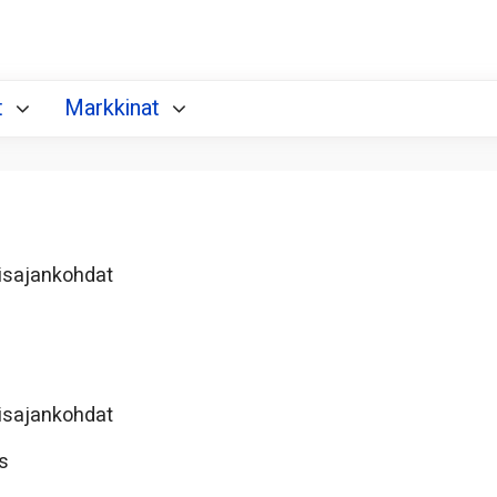
t
Markkinat
misajankohdat
misajankohdat
s