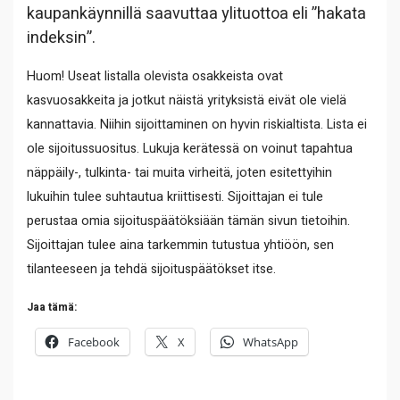
kaupankäynnillä saavuttaa ylituottoa eli ”hakata
indeksin”.
Huom! Useat listalla olevista osakkeista ovat
kasvuosakkeita ja jotkut näistä yrityksistä eivät ole vielä
kannattavia. Niihin sijoittaminen on hyvin riskialtista. Lista ei
ole sijoitussuositus. Lukuja kerätessä on voinut tapahtua
näppäily-, tulkinta- tai muita virheitä, joten esitettyihin
lukuihin tulee suhtautua kriittisesti. Sijoittajan ei tule
perustaa omia sijoituspäätöksiään tämän sivun tietoihin.
Sijoittajan tulee aina tarkemmin tutustua yhtiöön, sen
tilanteeseen ja tehdä sijoituspäätökset itse.
Jaa tämä:
Facebook
X
WhatsApp