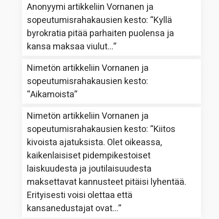
Anonyymi
artikkeliin
Vornanen ja
sopeutumisrahakausien kesto
: “
Kyllä
byrokratia pitää parhaiten puolensa ja
kansa maksaa viulut…
”
Nimetön
artikkeliin
Vornanen ja
sopeutumisrahakausien kesto
:
“
Aikamoista
”
Nimetön
artikkeliin
Vornanen ja
sopeutumisrahakausien kesto
: “
Kiitos
kivoista ajatuksista. Olet oikeassa,
kaikenlaisiset pidempikestoiset
laiskuudesta ja joutilaisuudesta
maksettavat kannusteet pitäisi lyhentää.
Erityisesti voisi olettaa että
kansanedustajat ovat…
”