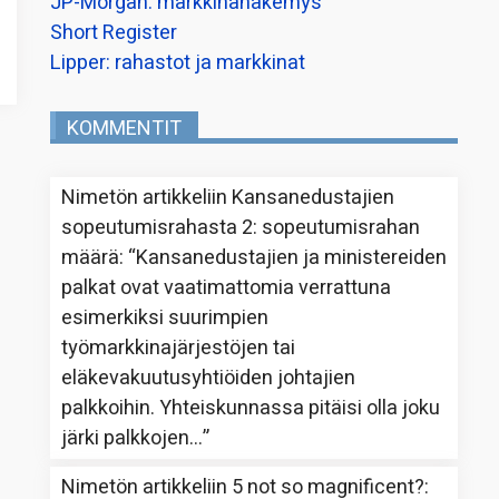
JP-Morgan: markkinanäkemys
Short Register
Lipper: rahastot ja markkinat
KOMMENTIT
Nimetön
artikkeliin
Kansanedustajien
sopeutumisrahasta 2: sopeutumisrahan
määrä
: “
Kansanedustajien ja ministereiden
palkat ovat vaatimattomia verrattuna
esimerkiksi suurimpien
työmarkkinajärjestöjen tai
eläkevakuutusyhtiöiden johtajien
palkkoihin. Yhteiskunnassa pitäisi olla joku
järki palkkojen…
”
Nimetön
artikkeliin
5 not so magnificent?
: