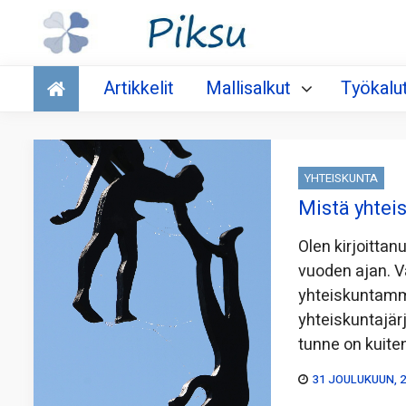
Talous
Artikkelit
Mallisalkut
Työkalu
YHTEISKUNTA
Mistä yhtei
Olen kirjoittan
vuoden ajan. Va
yhteiskuntamme
yhteiskuntajär
tunne on kuite
31 JOULUKUUN, 