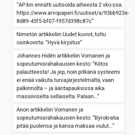
“
AP:kin ennätti uutisoida aiheesta 2 vko:ssa.
https://www.arvopaperi.fi/uutiset/a/93bb923e-
8d89-45f5-bf07-f957d398c87c
”
Nimetön
artikkeliin
Uudet kuviot, tuttu
osinkovirta
: “
Hyvä kirjoitus
”
Johannes Hidén
artikkeliin
Vornanen ja
sopeutumisrahakausien kesto
: “
Kiitos
palautteesta! Ja jep, noin pitkänä systeemi
ei enää vaikuta turvajärjestelmältä, vaan
palkinnolta – ja ääritapauksissa aika
massiiviselta sellaiselta. Palaan…
”
Anon
artikkeliin
Vornanen ja
sopeutumisrahakausien kesto
: “
Byrokratia
pitää puolensa ja kansa maksaa viulut…
”