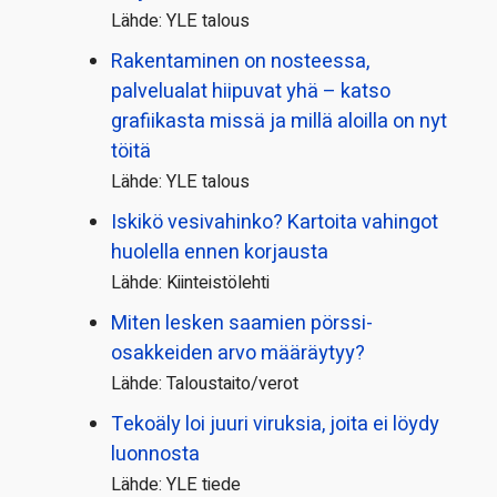
Lähde: YLE talous
Rakentaminen on nosteessa,
palvelualat hiipuvat yhä – katso
grafiikasta missä ja millä aloilla on nyt
töitä
Lähde: YLE talous
Iskikö vesivahinko? Kartoita vahingot
huolella ennen korjausta
Lähde: Kiinteistölehti
Miten lesken saamien pörssi­
osakkeiden arvo määräytyy?
Lähde: Taloustaito/verot
Tekoäly loi juuri viruksia, joita ei löydy
luonnosta
Lähde: YLE tiede