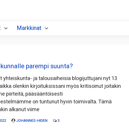
t
Markkinat
skunnalle parempi suunta?
ut yhteiskunta- ja talousaiheisia blogijuttujani nyt 13
ikka olenkin kirjoituksissani myös kritisoinut joitakin
 piirteitä, pääsääntöisesti
jestelmämme on tuntunut hyvin toimivalta. Tämä
nkin alkanut viime
2022
JOHANNES-HIDEN
3