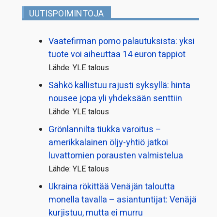
UUTISPOIMINTOJA
Vaatefirman pomo palautuksista: yksi
tuote voi aiheuttaa 14 euron tappiot
Lähde: YLE talous
Sähkö kallistuu rajusti syksyllä: hinta
nousee jopa yli yhdeksään senttiin
Lähde: YLE talous
Grönlannilta tiukka varoitus –
amerikkalainen öljy-yhtiö jatkoi
luvattomien porausten valmistelua
Lähde: YLE talous
Ukraina rökittää Venäjän taloutta
monella tavalla – asiantuntijat: Venäjä
kurjistuu, mutta ei murru