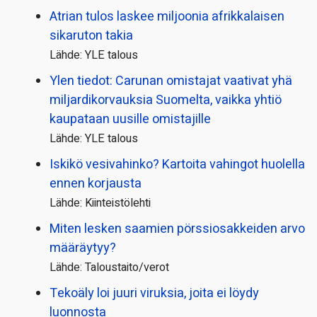
Atrian tulos laskee miljoonia afrikkalaisen
sikaruton takia
Lähde: YLE talous
Ylen tiedot: Carunan omistajat vaativat yhä
miljardi­korvauksia Suomelta, vaikka yhtiö
kaupataan uusille omistajille
Lähde: YLE talous
Iskikö vesivahinko? Kartoita vahingot huolella
ennen korjausta
Lähde: Kiinteistölehti
Miten lesken saamien pörssi­osakkeiden arvo
määräytyy?
Lähde: Taloustaito/verot
Tekoäly loi juuri viruksia, joita ei löydy
luonnosta