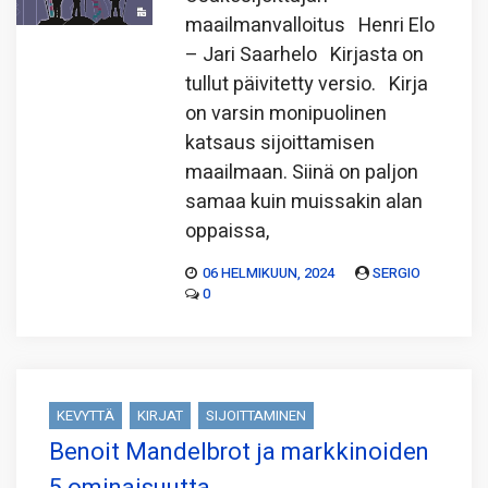
maailmanvalloitus Henri Elo
– Jari Saarhelo Kirjasta on
tullut päivitetty versio. Kirja
on varsin monipuolinen
katsaus sijoittamisen
maailmaan. Siinä on paljon
samaa kuin muissakin alan
oppaissa,
06 HELMIKUUN, 2024
SERGIO
0
KEVYTTÄ
KIRJAT
SIJOITTAMINEN
Benoit Mandelbrot ja markkinoiden
5 ominaisuutta