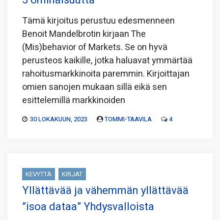
Tämä kirjoitus perustuu edesmenneen
Benoit Mandelbrotin kirjaan The
(Mis)behavior of Markets. Se on hyvä
perusteos kaikille, jotka haluavat ymmärtää
rahoitusmarkkinoita paremmin. Kirjoittajan
omien sanojen mukaan sillä eikä sen
esittelemillä markkinoiden
30 LOKAKUUN, 2023
TOMMI-TAAVILA
4
KEVYTTÄ
KIRJAT
Yllättävää ja vähemmän yllättävää
”isoa dataa” Yhdysvalloista