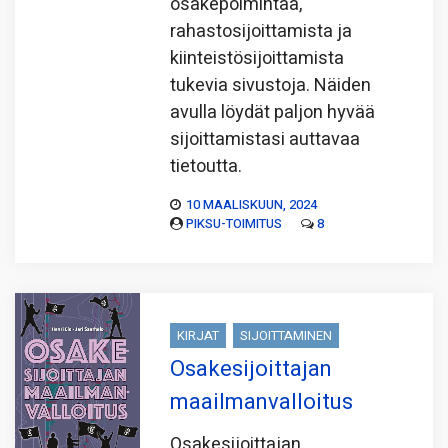
osakepoimintaa,
rahastosijoittamista ja
kiinteistösijoittamista
tukevia sivustoja. Näiden
avulla löydät paljon hyvää
sijoittamistasi auttavaa
tietoutta.
10 MAALISKUUN, 2024
PIKSU-TOIMITUS
8
KIRJAT
SIJOITTAMINEN
Osakesijoittajan
maailmanvalloitus
Osakesijoittajan