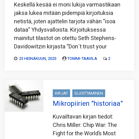
Keskellä kesää ei moni lukija varmastikaan
jaksa lukea mitään pidempiä kirjoituksia
netistä, joten ajattelin tarjota vähän ”isoa
dataa” Yhdysvalloista. Kirjoituksessa
mainitut tilastot on otettu Seth Stephens-
Davidowitzin kirjasta ”Don´t trust your
23 HEINÄKUUN, 2023
TOMMI-TAAVILA
2
KIRJAT
SIJOITTAMINEN
Mikropiirien ”historiaa”
Kuvailtavan kirjan tiedot:
Chris Miller: Chip War: The
Fight for the World’s Most