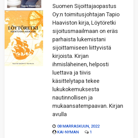
Suomen Sijoittajaopastus
Oy:n toimitusjohtajan Tapio
Haaviston kirja, Löytöretki
sijoitusmaailmaan on eräs
parhaista lukemistani
sijoittamiseen liittyvistä
kirjoista. Kirjan
ihmisläheinen, helposti
luettava ja tiivis
käsittelytapa tekee
lukukokemuksesta
nautinnollisen ja
mukaansatempaavan. Kirjan
avulla
08 MARRASKUUN, 2022
KAI-NYMAN
1