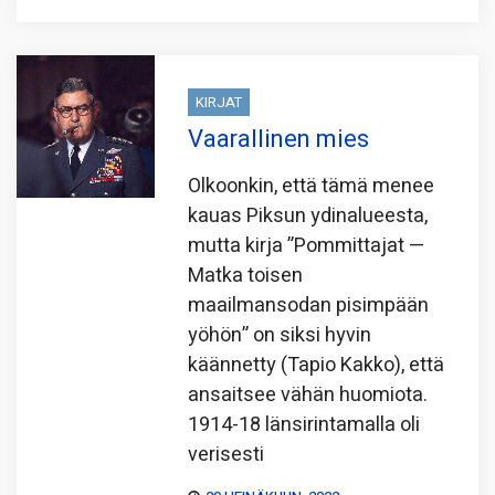
KIRJAT
Vaarallinen mies
Olkoonkin, että tämä menee
kauas Piksun ydinalueesta,
mutta kirja ”Pommittajat —
Matka toisen
maailmansodan pisimpään
yöhön” on siksi hyvin
käännetty (Tapio Kakko), että
ansaitsee vähän huomiota.
1914-18 länsirintamalla oli
verisesti