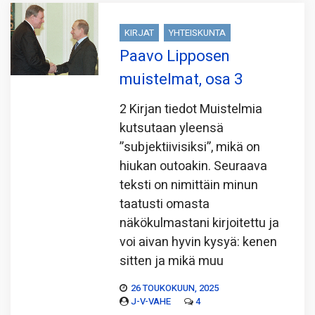
KIRJAT
YHTEISKUNTA
Paavo Lipposen
muistelmat, osa 3
2 Kirjan tiedot Muistelmia
kutsutaan yleensä
”subjektiivisiksi”, mikä on
hiukan outoakin. Seuraava
teksti on nimittäin minun
taatusti omasta
näkökulmastani kirjoitettu ja
voi aivan hyvin kysyä: kenen
sitten ja mikä muu
26 TOUKOKUUN, 2025
J-V-VAHE
4