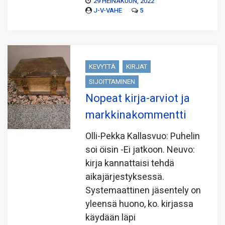
29 HEINÄKUUN, 2022
J-V-VAHE
5
KEVYTTÄ
KIRJAT
SIJOITTAMINEN
Nopeat kirja-arviot ja
markkinakommentti
Olli-Pekka Kallasvuo: Puhelin
soi öisin -Ei jatkoon. Neuvo:
kirja kannattaisi tehdä
aikajärjestyksessä.
Systemaattinen jäsentely on
yleensä huono, ko. kirjassa
käydään läpi