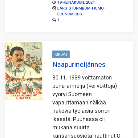
19 HEINÄKUUN, 2024
LARS-STORMBOM-HOMO-
ECONOMICUS
1
KIRJAT
Naapurineljännes
30.11. 1939 voittamaton
puna-armeija (=ei voittoja)
vyöryi Suomeen
vapauttamaan nälkää
näkeviä työläisiä sorron
ikeestä. Puuhassa oli
mukana suurta
kansansuosiota nauttinut O-