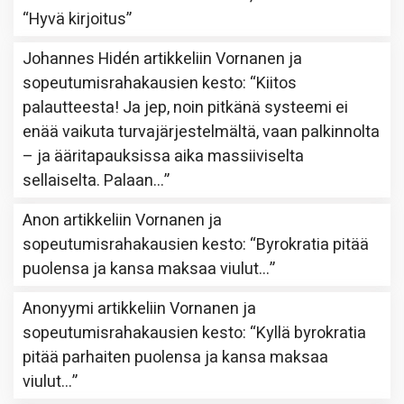
“
Hyvä kirjoitus
”
Johannes Hidén
artikkeliin
Vornanen ja
sopeutumisrahakausien kesto
: “
Kiitos
palautteesta! Ja jep, noin pitkänä systeemi ei
enää vaikuta turvajärjestelmältä, vaan palkinnolta
– ja ääritapauksissa aika massiiviselta
sellaiselta. Palaan…
”
Anon
artikkeliin
Vornanen ja
sopeutumisrahakausien kesto
: “
Byrokratia pitää
puolensa ja kansa maksaa viulut…
”
Anonyymi
artikkeliin
Vornanen ja
sopeutumisrahakausien kesto
: “
Kyllä byrokratia
pitää parhaiten puolensa ja kansa maksaa
viulut…
”