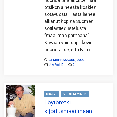
huonoa tarinakokoelmaa
otsikon aiheesta koskien
sotavuosia. Tästä lienee
alkanut höpinä Suomen
sotilastiedustelusta
”maailman parhaana”.
Kuvaan vain sopii kovin
huonosti se, että NL:n
23 MARRASKUUN, 2022
J-V-VAHE
2
KIRJAT
SIJOITTAMINEN
Löytöretki
sijoitusmaailmaan