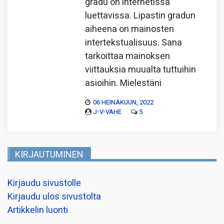
gradu on internetissä
luettavissa. Lipastin gradun
aiheena on mainosten
intertekstualisuus. Sana
tarkoittaa mainoksen
viittauksia muualta tuttuihin
asioihin. Mielestäni
06 HEINÄKUUN, 2022
J-V-VAHE
5
KIRJAUTUMINEN
Kirjaudu sivustolle
Kirjaudu ulos sivustolta
Artikkelin luonti