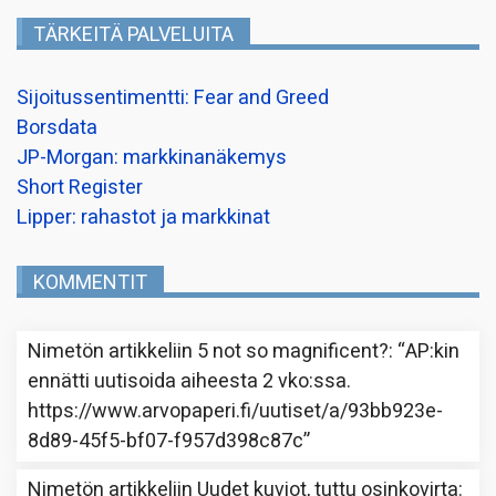
TÄRKEITÄ PALVELUITA
Sijoitussentimentti: Fear and Greed
Borsdata
JP-Morgan: markkinanäkemys
Short Register
Lipper: rahastot ja markkinat
KOMMENTIT
Nimetön
artikkeliin
5 not so magnificent?
: “
AP:kin
ennätti uutisoida aiheesta 2 vko:ssa.
https://www.arvopaperi.fi/uutiset/a/93bb923e-
8d89-45f5-bf07-f957d398c87c
”
Nimetön
artikkeliin
Uudet kuviot, tuttu osinkovirta
: