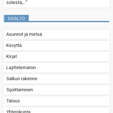
sotesta,…
”
SISÄLTÖ
Asunnot ja metsä
Kevyttä
Kirjat
Lajittelematon
Salkun rakenne
Sijoittaminen
Talous
Yhteiskunta