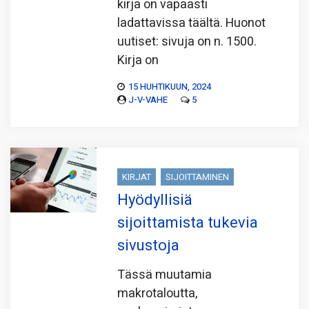
kirja on vapaasti
ladattavissa täältä. Huonot
uutiset: sivuja on n. 1500.
Kirja on
15 HUHTIKUUN, 2024
J-V-VAHE
5
KIRJAT
SIJOITTAMINEN
Hyödyllisiä
sijoittamista tukevia
sivustoja
Tässä muutamia
makrotaloutta,