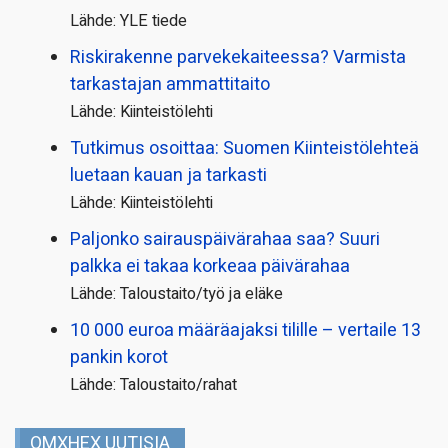
Lähde: YLE tiede
Riskirakenne parvekekaiteessa? Varmista
tarkastajan ammattitaito
Lähde: Kiinteistölehti
Tutkimus osoittaa: Suomen Kiinteistölehteä
luetaan kauan ja tarkasti
Lähde: Kiinteistölehti
Paljonko sairauspäivä­rahaa saa? Suuri
palkka ei takaa korkeaa päivärahaa
Lähde: Taloustaito/työ ja eläke
10 000 euroa määräajaksi tilille – vertaile 13
pankin korot
Lähde: Taloustaito/rahat
OMXHEX UUTISIA