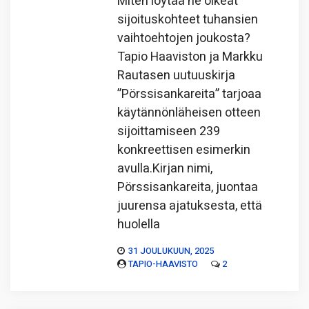
Miten löytää ne oikeat
sijoituskohteet tuhansien
vaihtoehtojen joukosta?
Tapio Haaviston ja Markku
Rautasen uutuuskirja
”Pörssisankareita” tarjoaa
käytännönläheisen otteen
sijoittamiseen 239
konkreettisen esimerkin
avulla.Kirjan nimi,
Pörssisankareita, juontaa
juurensa ajatuksesta, että
huolella
31 JOULUKUUN, 2025
TAPIO-HAAVISTO
2