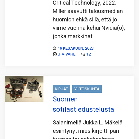
Critical Technology, 2022.
Miller saavutti talousmedian
huomion ehkä sillä, että jo
viime vuonna kehui Nvidia(o),
jonka markkinat
19 KESÄKUUN, 2023
J-V-VAHE
12
KIRJAT
YHTEISKUNTA
Suomen
sotilastiedustelusta
Salanimellä Jukka L. Mäkelä
esiintynyt mies kirjoitti pari