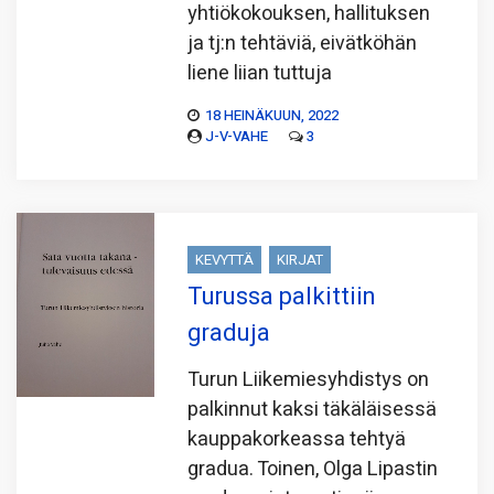
yhtiökokouksen, hallituksen
ja tj:n tehtäviä, eivätköhän
liene liian tuttuja
18 HEINÄKUUN, 2022
J-V-VAHE
3
KEVYTTÄ
KIRJAT
Turussa palkittiin
graduja
Turun Liikemiesyhdistys on
palkinnut kaksi täkäläisessä
kauppakorkeassa tehtyä
gradua. Toinen, Olga Lipastin