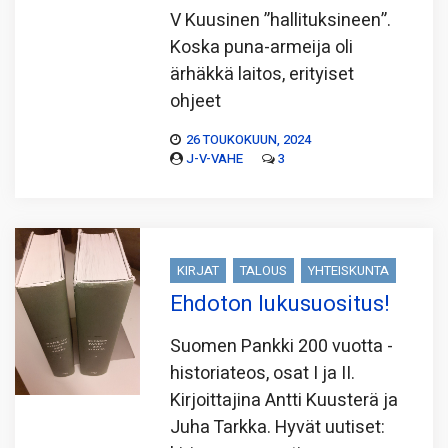
V Kuusinen ”hallituksineen”.
Koska puna-armeija oli
ärhäkkä laitos, erityiset
ohjeet
26 TOUKOKUUN, 2024
J-V-VAHE
3
KIRJAT
TALOUS
YHTEISKUNTA
Ehdoton lukusuositus!
Suomen Pankki 200 vuotta -
historiateos, osat I ja II.
Kirjoittajina Antti Kuusterä ja
Juha Tarkka. Hyvät uutiset: