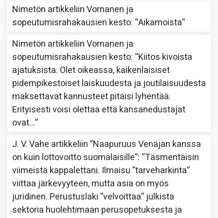
Nimetön
artikkeliin
Vornanen ja
sopeutumisrahakausien kesto
: “
Aikamoista
”
Nimetön
artikkeliin
Vornanen ja
sopeutumisrahakausien kesto
: “
Kiitos kivoista
ajatuksista. Olet oikeassa, kaikenlaisiset
pidempikestoiset laiskuudesta ja joutilaisuudesta
maksettavat kannusteet pitäisi lyhentää.
Erityisesti voisi olettaa että kansanedustajat
ovat…
”
J. V. Vahe
artikkeliin
”Naapuruus Venäjän kanssa
on kuin lottovoitto suomalaisille”
: “
Täsmentäisin
viimeistä kappalettani. Ilmaisu ”tarveharkinta”
viittaa järkevyyteen, mutta asia on myös
juridinen. Perustuslaki ”velvoittaa” julkista
sektoria huolehtimaan perusopetuksesta ja