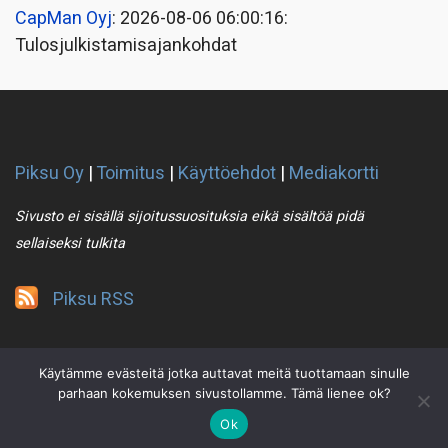
CapMan Oyj
: 2026-08-06 06:00:16:
Tulosjulkistamisajankohdat
Piksu Oy
|
Toimitus
|
Käyttöehdot
|
Mediakortti
Sivusto ei sisällä sijoitussuosituksia eikä sisältöä pidä
sellaiseksi tulkita
Piksu RSS
Käytämme evästeitä jotka auttavat meitä tuottamaan sinulle
parhaan kokemuksen sivustollamme. Tämä lienee ok?
Ok
2021 © Piksu Oy