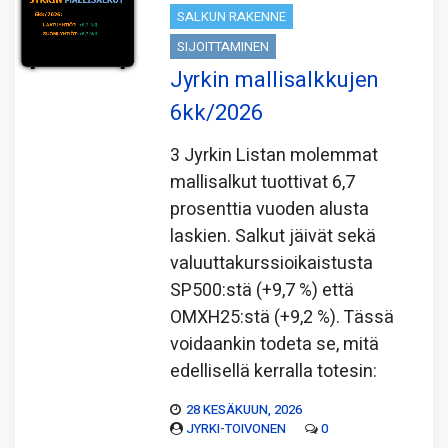
SALKUN RAKENNE
SIJOITTAMINEN
Jyrkin mallisalkkujen
6kk/2026
3 Jyrkin Listan molemmat
mallisalkut tuottivat 6,7
prosenttia vuoden alusta
laskien. Salkut jäivät sekä
valuuttakurssioikaistusta
SP500:stä (+9,7 %) että
OMXH25:stä (+9,2 %). Tässä
voidaankin todeta se, mitä
edellisellä kerralla totesin:
28 KESÄKUUN, 2026
JYRKI-TOIVONEN
0