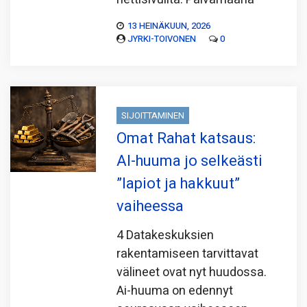
13 HEINÄKUUN, 2026
JYRKI-TOIVONEN
0
SIJOITTAMINEN
Omat Rahat katsaus:
AI-huuma jo selkeästi
”lapiot ja hakkuut”
vaiheessa
4 Datakeskuksien
rakentamiseen tarvittavat
välineet ovat nyt huudossa.
Ai-huuma on edennyt