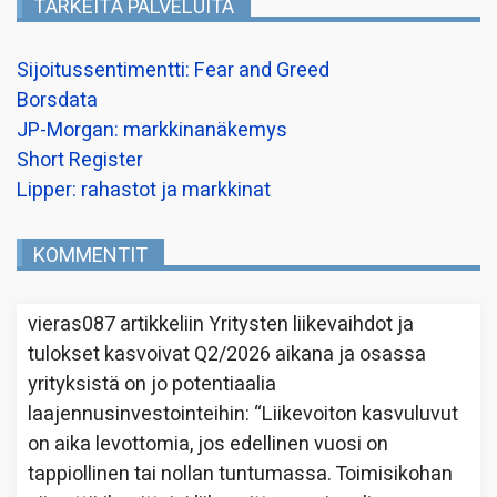
TÄRKEITÄ PALVELUITA
Sijoitussentimentti: Fear and Greed
Borsdata
JP-Morgan: markkinanäkemys
Short Register
Lipper: rahastot ja markkinat
KOMMENTIT
vieras087
artikkeliin
Yritysten liikevaihdot ja
tulokset kasvoivat Q2/2026 aikana ja osassa
yrityksistä on jo potentiaalia
laajennusinvestointeihin
: “
Liikevoiton kasvuluvut
on aika levottomia, jos edellinen vuosi on
tappiollinen tai nollan tuntumassa. Toimisikohan