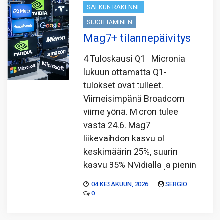
SALKUN RAKENNE
SIJOITTAMINEN
Mag7+ tilannepäivitys
4 Tuloskausi Q1 Micronia
lukuun ottamatta Q1-
tulokset ovat tulleet.
Viimeisimpänä Broadcom
viime yönä. Micron tulee
vasta 24.6. Mag7
liikevaihdon kasvu oli
keskimäärin 25%, suurin
kasvu 85% NVidialla ja pienin
04 KESÄKUUN, 2026
SERGIO
0