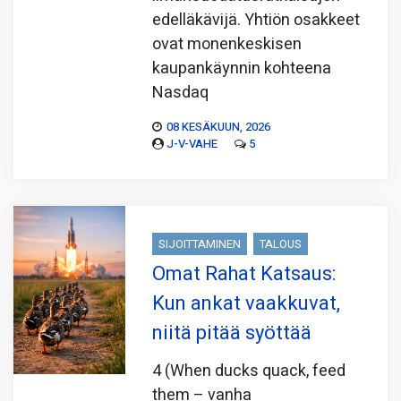
edelläkävijä. Yhtiön osakkeet
ovat monenkeskisen
kaupankäynnin kohteena
Nasdaq
08 KESÄKUUN, 2026
J-V-VAHE
5
SIJOITTAMINEN
TALOUS
Omat Rahat Katsaus:
Kun ankat vaakkuvat,
niitä pitää syöttää
4 (When ducks quack, feed
them – vanha