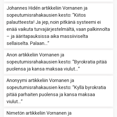
Johannes Hidén
artikkeliin
Vornanen ja
sopeutumisrahakausien kesto
: “
Kiitos
palautteesta! Ja jep, noin pitkänä systeemi ei
enää vaikuta turvajärjestelmältä, vaan palkinnolta
– ja ääritapauksissa aika massiiviselta
sellaiselta. Palaan…
”
Anon
artikkeliin
Vornanen ja
sopeutumisrahakausien kesto
: “
Byrokratia pitää
puolensa ja kansa maksaa viulut…
”
Anonyymi
artikkeliin
Vornanen ja
sopeutumisrahakausien kesto
: “
Kyllä byrokratia
pitää parhaiten puolensa ja kansa maksaa
viulut…
”
Nimetön
artikkeliin
Vornanen ja