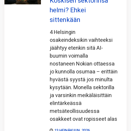
Koskisen sektorinsa
helmi? Ehkei
sittenkään
4 Helsingin
osakeindeksikin vaihteeksi
jäähtyy etenkin sitä AI-
buumin voimalla
nostaneen Nokian ottaessa
jo kunnolla osumaa – erittäin
hyvästä syystä jos minulta
kysytään. Monella sektorilla
ja varsinkin meikäläisittäin
elintärkeässä
metsäteollisuudessa
osakkeet ovat ropisseet alas
13 HEINÄKUUN, 2026