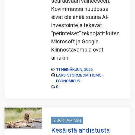
seuraavaan vaiheeseen.
Kovimmassa huudossa
eivät ole enää suuria AI-
investointeja tekevät
”perinteiset” teknojätit kuten
Microsoft ja Google.
Kiinnostavampia ovat
ainakin
11 HEINÄKUUN, 2026
LARS-STORMBOM-HOMO-
ECONOMICUS
0
SIJOITTAMINEN
Kesäistä ahdistusta