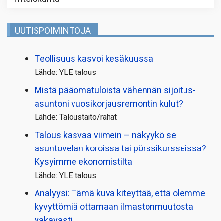
UUTISPOIMINTOJA
Teollisuus kasvoi kesäkuussa
Lähde: YLE talous
Mistä pääoma­tuloista vähennän sijoitus­
asuntoni vuosikorjaus­remontin kulut?
Lähde: Taloustaito/rahat
Talous kasvaa viimein – näkyykö se
asuntovelan koroissa tai pörssi­kursseissa?
Kysyimme ekonomistilta
Lähde: YLE talous
Analyysi: Tämä kuva kiteyttää, että olemme
kyvyttömiä ottamaan ilmaston­muutosta
vakavasti