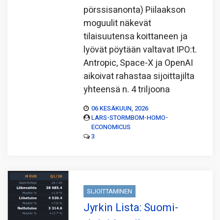
pörssisanonta) Piilaakson
moguulit näkevät
tilaisuutensa koittaneen ja
lyövät pöytään valtavat IPO:t.
Antropic, Space-X ja OpenAI
aikoivat rahastaa sijoittajilta
yhteensä n. 4 triljoona
06 KESÄKUUN, 2026
LARS-STORMBOM-HOMO-
ECONOMICUS
3
SIJOITTAMINEN
Jyrkin Lista: Suomi-