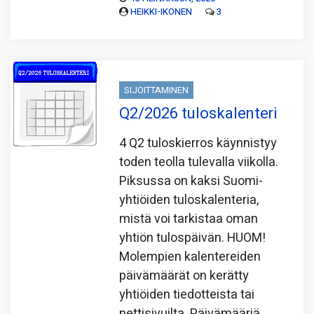
HEIKKI-IKONEN
3
SIJOITTAMINEN
Q2/2026 tuloskalenteri
4 Q2 tuloskierros käynnistyy
toden teolla tulevalla viikolla.
Piksussa on kaksi Suomi-
yhtiöiden tuloskalenteria,
mistä voi tarkistaa oman
yhtiön tulospäivän. HUOM!
Molempien kalentereiden
päivämäärät on kerätty
yhtiöiden tiedotteista tai
nettisivuilta. Päivämääriä