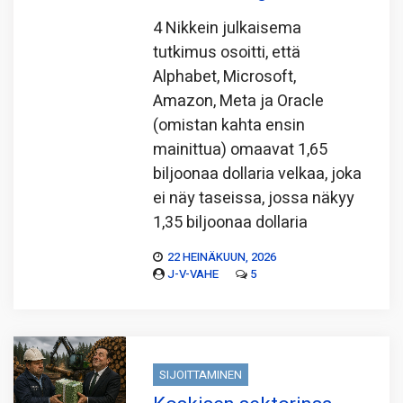
4 Nikkein julkaisema
tutkimus osoitti, että
Alphabet, Microsoft,
Amazon, Meta ja Oracle
(omistan kahta ensin
mainittua) omaavat 1,65
biljoonaa dollaria velkaa, joka
ei näy taseissa, jossa näkyy
1,35 biljoonaa dollaria
22 HEINÄKUUN, 2026
J-V-VAHE
5
SIJOITTAMINEN