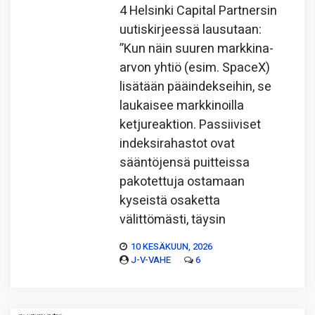
4 Helsinki Capital Partnersin
uutiskirjeessä lausutaan:
”Kun näin suuren markkina-
arvon yhtiö (esim. SpaceX)
lisätään pääindekseihin, se
laukaisee markkinoilla
ketjureaktion. Passiiviset
indeksirahastot ovat
sääntöjensä puitteissa
pakotettuja ostamaan
kyseistä osaketta
välittömästi, täysin
10 KESÄKUUN, 2026
J-V-VAHE
6