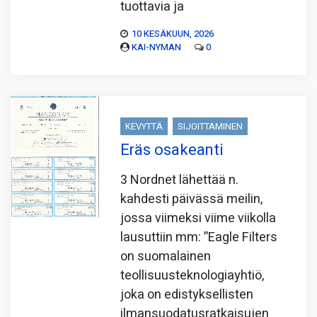
tuottavia ja
10 KESÄKUUN, 2026
KAI-NYMAN
0
KEVYTTÄ
SIJOITTAMINEN
Eräs osakeanti
3 Nordnet lähettää n.
kahdesti päivässä meilin,
jossa viimeksi viime viikolla
lausuttiin mm: ”Eagle Filters
on suomalainen
teollisuusteknologiayhtiö,
joka on edistyksellisten
ilmansuodatusratkaisujen