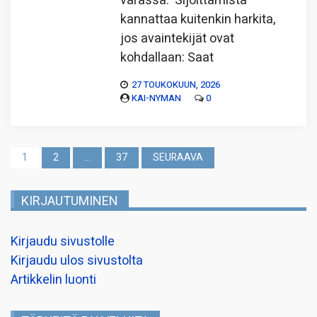
varassa. Sijoittamista
kannattaa kuitenkin harkita,
jos avaintekijät ovat
kohdallaan: Saat
27 TOUKOKUUN, 2026
KAI-NYMAN
0
Artikkelien
1
2
…
37
SEURAAVA
sivutus
KIRJAUTUMINEN
Kirjaudu sivustolle
Kirjaudu ulos sivustolta
Artikkelin luonti