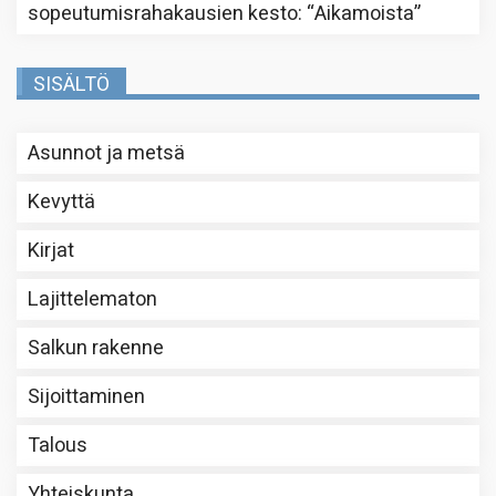
sopeutumisrahakausien kesto
: “
Aikamoista
”
SISÄLTÖ
Asunnot ja metsä
Kevyttä
Kirjat
Lajittelematon
Salkun rakenne
Sijoittaminen
Talous
Yhteiskunta