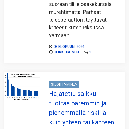
suoraan tilille osakekurssia
murehtimatta. Parhaat
teleoperaattorit täyttävät
kriteerit, kuten Piksussa
varmaan
03 ELOKUUN, 2026
HEIKKI-IKONEN
1
SIJOITTAMINEN
Hajatettu salkku
tuottaa paremmin ja
pienemmällä riskillä
kuin yhteen tai kahteen