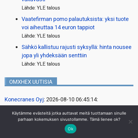
Lähde: YLE talous
Vaatefirman pomo palautuksista: yksi tuote
voi aiheuttaa 14 euron tappiot
Lähde: YLE talous
Sähkö kallistuu rajusti syksyllä: hinta nousee
jopa yli yhdeksään senttiin
Lähde: YLE talous
OMXHEX UUTISIA
Konecranes Oyj
: 2026-08-10 06:45:14:
Johtohenkilöiden liiketoimet
Käytämme evästeitä jotka auttavat meitä tuottamaan sinulle
Konecranes Oyj
: 2026-08-10 06:45:13:
parhaan kokemuksen sivustollamme. Tämä lienee ok?
Johtohenkilöiden liiketoimet
Ok