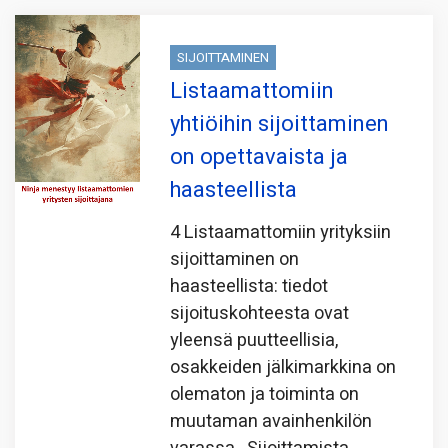
SIJOITTAMINEN
Listaamattomiin
yhtiöihin sijoittaminen
on opettavaista ja
haasteellista
4 Listaamattomiin yrityksiin
sijoittaminen on
haasteellista: tiedot
sijoituskohteesta ovat
yleensä puutteellisia,
osakkeiden jälkimarkkina on
olematon ja toiminta on
muutaman avainhenkilön