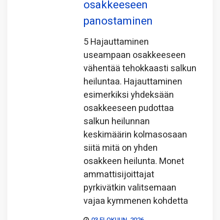
osakkeeseen
panostaminen
5 Hajauttaminen
useampaan osakkeeseen
vähentää tehokkaasti salkun
heiluntaa. Hajauttaminen
esimerkiksi yhdeksään
osakkeeseen pudottaa
salkun heilunnan
keskimäärin kolmasosaan
siitä mitä on yhden
osakkeen heilunta. Monet
ammattisijoittajat
pyrkivätkin valitsemaan
vajaa kymmenen kohdetta
03 ELOKUUN, 2026