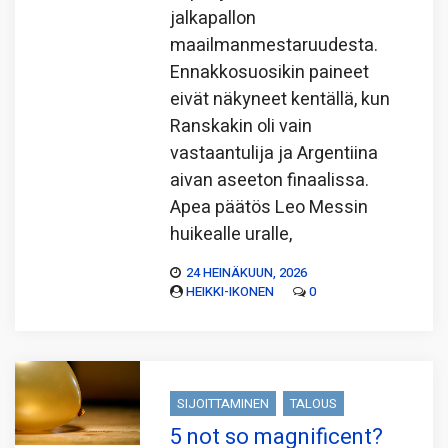
jalkapallon
maailmanmestaruudesta.
Ennakkosuosikin paineet
eivät näkyneet kentällä, kun
Ranskakin oli vain
vastaantulija ja Argentiina
aivan aseeton finaalissa.
Apea päätös Leo Messin
huikealle uralle,
24 HEINÄKUUN, 2026
HEIKKI-IKONEN
0
SIJOITTAMINEN
TALOUS
5 not so magnificent?