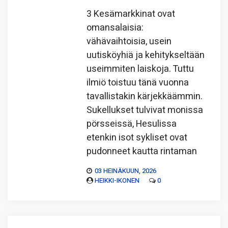
3 Kesämarkkinat ovat
omansalaisia:
vähävaihtoisia, usein
uutisköyhiä ja kehitykseltään
useimmiten laiskoja. Tuttu
ilmiö toistuu tänä vuonna
tavallistakin kärjekkäämmin.
Sukellukset tulvivat monissa
pörsseissä, Hesulissa
etenkin isot sykliset ovat
pudonneet kautta rintaman
03 HEINÄKUUN, 2026
HEIKKI-IKONEN
0