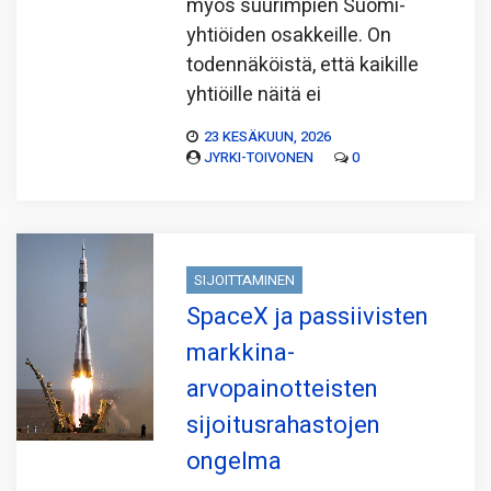
myös suurimpien Suomi-
yhtiöiden osakkeille. On
todennäköistä, että kaikille
yhtiöille näitä ei
23 KESÄKUUN, 2026
JYRKI-TOIVONEN
0
SIJOITTAMINEN
SpaceX ja passiivisten
markkina-
arvopainotteisten
sijoitusrahastojen
ongelma