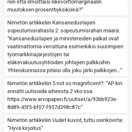
niin että ilmoittaisi liikevoittomarginaalin
muutoksen prosenttiyksiköinä?
”
Nimetön
artikkeliin
Kansanedustajien
sopeutumisrahasta 2: sopeutumisrahan määrä
:
“
Kansanedustajien ja ministereiden palkat ovat
vaatimattomia verrattuna esimerkiksi suurimpien
työmarkkinajärjestöjen tai
eläkevakuutusyhtiöiden johtajien palkkoihin.
Yhteiskunnassa pitäisi olla joku järki palkkojen…
”
Nimetön
artikkeliin
5 not so magnificent?
: “
AP:kin
ennätti uutisoida aiheesta 2 vko:ssa.
https://www.arvopaperi.fi/uutiset/a/93bb923e-
8d89-45f5-bf07-f957d398c87c
”
Nimetön
artikkeliin
Uudet kuviot, tuttu osinkovirta
:
“
Hyvä kirjoitus
”