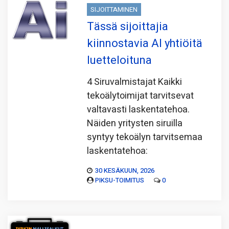
SIJOITTAMINEN
Tässä sijoittajia
kiinnostavia AI yhtiöitä
luetteloituna
4 Siruvalmistajat Kaikki
tekoälytoimijat tarvitsevat
valtavasti laskentatehoa.
Näiden yritysten siruilla
syntyy tekoälyn tarvitsemaa
laskentatehoa:
30 KESÄKUUN, 2026
PIKSU-TOIMITUS
0