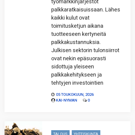
työmarkkinjärjestöt
palkkaratkaisuissaan. Lähes
kaikki kulut ovat
toimitusketjun aikana
tuotteeseen kertyneitä
palkkakustannuksia.
Julkisen sektorin tulonsiirrot
ovat nekin epäsuorasti
sidottuja yleiseen
palkkakehitykseen ja
tehtyjen investointien
05 TOUKOKUUN, 2026
KAI-NYMAN
0
TALOUS
YHTEISKUNTA