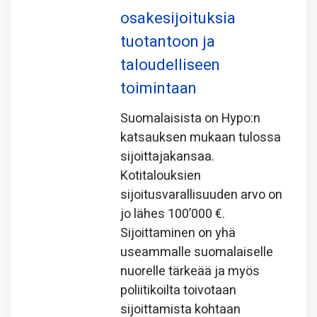
osakesijoituksia
tuotantoon ja
taloudelliseen
toimintaan
Suomalaisista on Hypo:n
katsauksen mukaan tulossa
sijoittajakansaa.
Kotitalouksien
sijoitusvarallisuuden arvo on
jo lähes 100’000 €.
Sijoittaminen on yhä
useammalle suomalaiselle
nuorelle tärkeää ja myös
poliitikoilta toivotaan
sijoittamista kohtaan