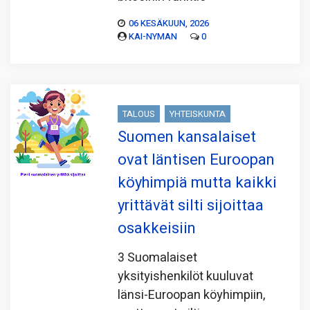
06 KESÄKUUN, 2026
KAI-NYMAN
0
TALOUS
YHTEISKUNTA
Suomen kansalaiset
ovat läntisen Euroopan
köyhimpiä mutta kaikki
yrittävät silti sijoittaa
osakkeisiin
3 Suomalaiset
yksityishenkilöt kuuluvat
länsi-Euroopan köyhimpiin,