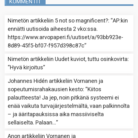
KOMMENTIT
Nimetön
artikkeliin
5 not so magnificent?
: “
AP:kin
ennätti uutisoida aiheesta 2 vko:ssa.
https://www.arvopaperi.fi/uutiset/a/93bb923e-
8d89-45f5-bf07-f957d398c87c
”
Nimetön
artikkeliin
Uudet kuviot, tuttu osinkovirta
:
“
Hyvä kirjoitus
”
Johannes Hidén
artikkeliin
Vornanen ja
sopeutumisrahakausien kesto
: “
Kiitos
palautteesta! Ja jep, noin pitkänä systeemi ei
enää vaikuta turvajärjestelmältä, vaan palkinnolta
– ja ääritapauksissa aika massiiviselta
sellaiselta. Palaan…
”
Anon
artikkeliin
Vornanen ja