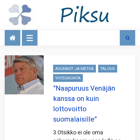
Talous
ASUNNOT JA METSÄ
TALOUS
YHTEISKUNTA
”Naapuruus Venäjän
kanssa on kuin
lottovoitto
suomalaisille”
3 Otsikko ei ole oma