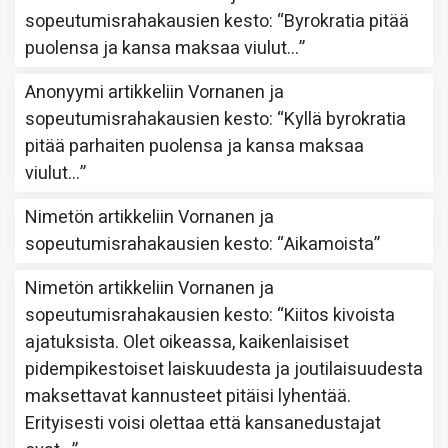
sopeutumisrahakausien kesto
: “
Byrokratia pitää
puolensa ja kansa maksaa viulut…
”
Anonyymi
artikkeliin
Vornanen ja
sopeutumisrahakausien kesto
: “
Kyllä byrokratia
pitää parhaiten puolensa ja kansa maksaa
viulut…
”
Nimetön
artikkeliin
Vornanen ja
sopeutumisrahakausien kesto
: “
Aikamoista
”
Nimetön
artikkeliin
Vornanen ja
sopeutumisrahakausien kesto
: “
Kiitos kivoista
ajatuksista. Olet oikeassa, kaikenlaisiset
pidempikestoiset laiskuudesta ja joutilaisuudesta
maksettavat kannusteet pitäisi lyhentää.
Erityisesti voisi olettaa että kansanedustajat