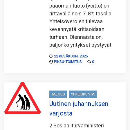
pääoman tuoto (voitto) on
riittävällä noin 7..8% tasolla.
Yhteisöverojen tulevaa
kevennystä kritisoidaan
turhaan. Olennaista on,
paljonko yritykset pystyvät
22 KESÄKUUN, 2026
PIKSU-TOIMITUS
0
TALOUS
YHTEISKUNTA
Uutinen juhannuksen
varjosta
2 Sosiaaliturvaministeri