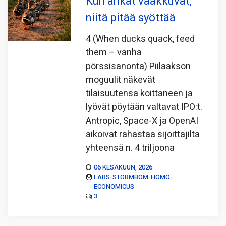
Kun ankat vaakkuvat,
niitä pitää syöttää
4 (When ducks quack, feed
them – vanha
pörssisanonta) Piilaakson
moguulit näkevät
tilaisuutensa koittaneen ja
lyövät pöytään valtavat IPO:t.
Antropic, Space-X ja OpenAI
aikoivat rahastaa sijoittajilta
yhteensä n. 4 triljoona
06 KESÄKUUN, 2026
LARS-STORMBOM-HOMO-
ECONOMICUS
3