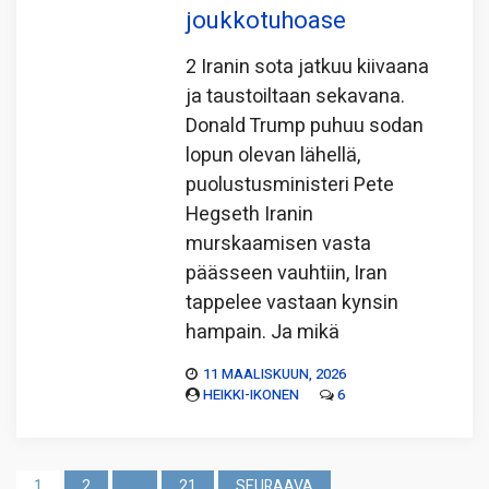
joukkotuhoase
2 Iranin sota jatkuu kiivaana
ja taustoiltaan sekavana.
Donald Trump puhuu sodan
lopun olevan lähellä,
puolustusministeri Pete
Hegseth Iranin
murskaamisen vasta
päässeen vauhtiin, Iran
tappelee vastaan kynsin
hampain. Ja mikä
11 MAALISKUUN, 2026
HEIKKI-IKONEN
6
Artikkelien
1
2
…
21
SEURAAVA