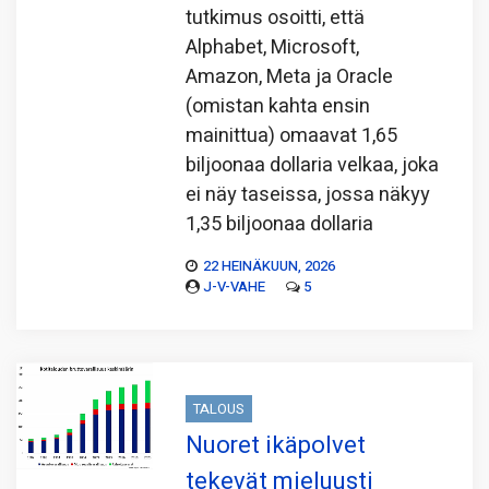
tutkimus osoitti, että
Alphabet, Microsoft,
Amazon, Meta ja Oracle
(omistan kahta ensin
mainittua) omaavat 1,65
biljoonaa dollaria velkaa, joka
ei näy taseissa, jossa näkyy
1,35 biljoonaa dollaria
22 HEINÄKUUN, 2026
J-V-VAHE
5
TALOUS
Nuoret ikäpolvet
tekevät mieluusti