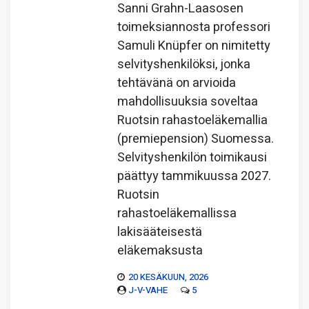
Sanni Grahn-Laasosen
toimeksiannosta professori
Samuli Knüpfer on nimitetty
selvityshenkilöksi, jonka
tehtävänä on arvioida
mahdollisuuksia soveltaa
Ruotsin rahastoeläkemallia
(premiepension) Suomessa.
Selvityshenkilön toimikausi
päättyy tammikuussa 2027.
Ruotsin
rahastoeläkemallissa
lakisääteisestä
eläkemaksusta
20 KESÄKUUN, 2026
J-V-VAHE
5