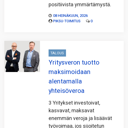
positiivista ymmärtämystä.
08 HEINÄKUUN, 2026
PIKSU-TOIMITUS
0
TALOUS
Yritysveron tuotto
maksimoidaan
alentamalla
yhteisöveroa
3 Yritykset investoivat,
kasvavat, maksavat
enemmän veroja ja lisäävät
työvoimaa, jos sijoitetun