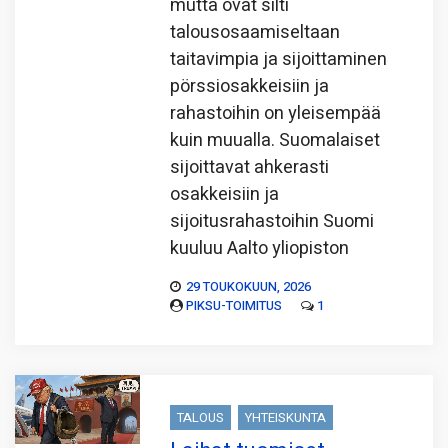
mutta ovat silti
talousosaamiseltaan
taitavimpia ja sijoittaminen
pörssiosakkeisiin ja
rahastoihin on yleisempää
kuin muualla. Suomalaiset
sijoittavat ahkerasti
osakkeisiin ja
sijoitusrahastoihin Suomi
kuuluu Aalto yliopiston
29 TOUKOKUUN, 2026
PIKSU-TOIMITUS
1
TALOUS
YHTEISKUNTA