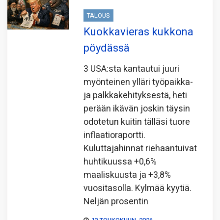
TALOUS
Kuokkavieras kukkona
pöydässä
3 USA:sta kantautui juuri
myönteinen ylläri työpaikka-
ja palkkakehityksestä, heti
perään ikävän joskin täysin
odotetun kuitin tälläsi tuore
inflaatioraportti.
Kuluttajahinnat riehaantuivat
huhtikuussa +0,6%
maaliskuusta ja +3,8%
vuositasolla. Kylmää kyytiä.
Neljän prosentin