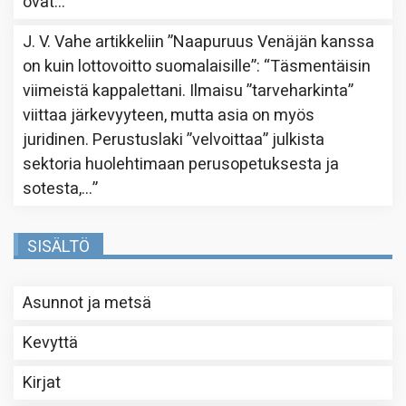
ovat…
”
J. V. Vahe
artikkeliin
”Naapuruus Venäjän kanssa
on kuin lottovoitto suomalaisille”
: “
Täsmentäisin
viimeistä kappalettani. Ilmaisu ”tarveharkinta”
viittaa järkevyyteen, mutta asia on myös
juridinen. Perustuslaki ”velvoittaa” julkista
sektoria huolehtimaan perusopetuksesta ja
sotesta,…
”
SISÄLTÖ
Asunnot ja metsä
Kevyttä
Kirjat