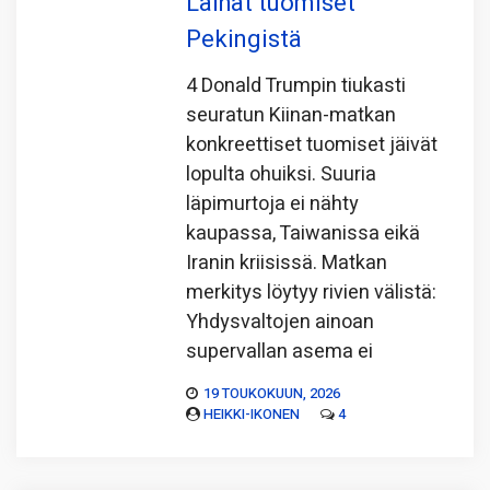
Laihat tuomiset
Pekingistä
4 Donald Trumpin tiukasti
seuratun Kiinan-matkan
konkreettiset tuomiset jäivät
lopulta ohuiksi. Suuria
läpimurtoja ei nähty
kaupassa, Taiwanissa eikä
Iranin kriisissä. Matkan
merkitys löytyy rivien välistä:
Yhdysvaltojen ainoan
supervallan asema ei
19 TOUKOKUUN, 2026
HEIKKI-IKONEN
4