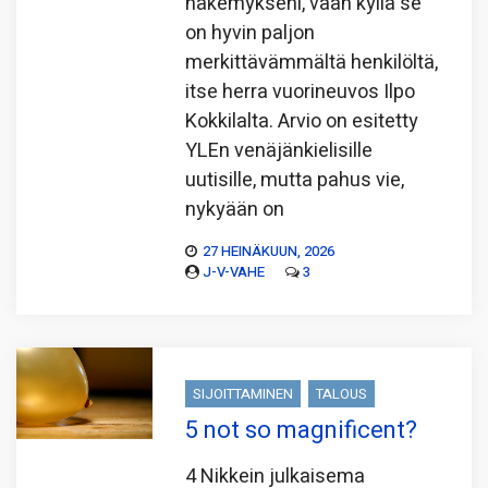
näkemykseni, vaan kyllä se
on hyvin paljon
merkittävämmältä henkilöltä,
itse herra vuorineuvos Ilpo
Kokkilalta. Arvio on esitetty
YLEn venäjänkielisille
uutisille, mutta pahus vie,
nykyään on
27 HEINÄKUUN, 2026
J-V-VAHE
3
SIJOITTAMINEN
TALOUS
5 not so magnificent?
4 Nikkein julkaisema