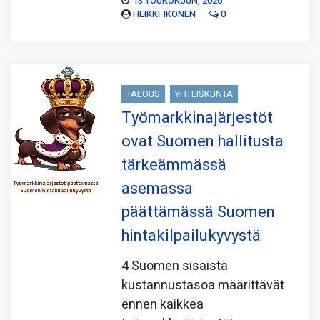
13 TOUKOKUUN, 2026
HEIKKI-IKONEN
0
TALOUS
YHTEISKUNTA
Työmarkkinajärjestöt
ovat Suomen hallitusta
tärkeämmässä
asemassa
päättämässä Suomen
hintakilpailukyvystä
4 Suomen sisäistä
kustannustasoa määrittävät
ennen kaikkea