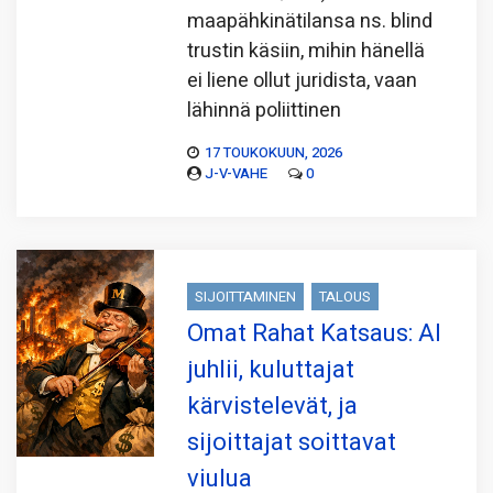
maapähkinätilansa ns. blind
trustin käsiin, mihin hänellä
ei liene ollut juridista, vaan
lähinnä poliittinen
17 TOUKOKUUN, 2026
J-V-VAHE
0
SIJOITTAMINEN
TALOUS
Omat Rahat Katsaus: AI
juhlii, kuluttajat
kärvistelevät, ja
sijoittajat soittavat
viulua