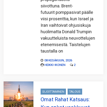
siivottuna. Brent-
futuurit pomppasivat päälle
viisi prosenttia, kun Israel ja
Iran vaihtoivat ohjusiskuja
huolimatta Donald Trumpin
vakuutteluista neuvottelujen
etenemisestä. Taistelujen
taustalla on
08 KESÄKUUN, 2026
HEIKKI-IKONEN
2
SIJOITTAMINEN
TALOUS
Omat Rahat Katsaus: