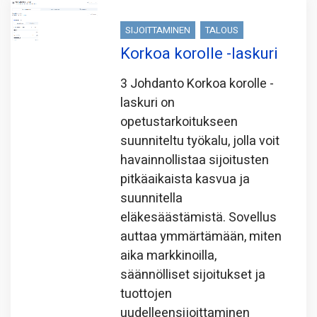
SIJOITTAMINEN
TALOUS
Korkoa korolle -laskuri
3 Johdanto Korkoa korolle -
laskuri on
opetustarkoitukseen
suunniteltu työkalu, jolla voit
havainnollistaa sijoitusten
pitkäaikaista kasvua ja
suunnitella
eläkesäästämistä. Sovellus
auttaa ymmärtämään, miten
aika markkinoilla,
säännölliset sijoitukset ja
tuottojen
uudelleensijoittaminen