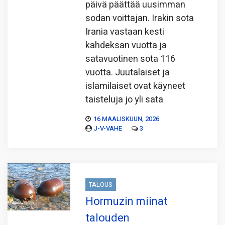
päivä päättää uusimman
sodan voittajan. Irakin sota
Irania vastaan kesti
kahdeksan vuotta ja
satavuotinen sota 116
vuotta. Juutalaiset ja
islamilaiset ovat käyneet
taisteluja jo yli sata
16 MAALISKUUN, 2026
J-V-VAHE
3
TALOUS
Hormuzin miinat
talouden