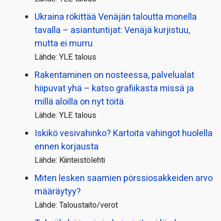
Ukraina rökittää Venäjän taloutta monella
tavalla – asiantuntijat: Venäjä kurjistuu,
mutta ei murru
Lähde: YLE talous
Rakentaminen on nosteessa, palvelualat
hiipuvat yhä – katso grafiikasta missä ja
millä aloilla on nyt töitä
Lähde: YLE talous
Iskikö vesivahinko? Kartoita vahingot huolella
ennen korjausta
Lähde: Kiinteistölehti
Miten lesken saamien pörssi­osakkeiden arvo
määräytyy?
Lähde: Taloustaito/verot