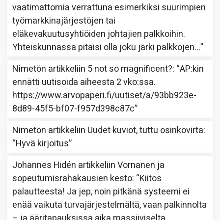
vaatimattomia verrattuna esimerkiksi suurimpien
työmarkkinajärjestöjen tai
eläkevakuutusyhtiöiden johtajien palkkoihin.
Yhteiskunnassa pitäisi olla joku järki palkkojen…
”
Nimetön
artikkeliin
5 not so magnificent?
: “
AP:kin
ennätti uutisoida aiheesta 2 vko:ssa.
https://www.arvopaperi.fi/uutiset/a/93bb923e-
8d89-45f5-bf07-f957d398c87c
”
Nimetön
artikkeliin
Uudet kuviot, tuttu osinkovirta
:
“
Hyvä kirjoitus
”
Johannes Hidén
artikkeliin
Vornanen ja
sopeutumisrahakausien kesto
: “
Kiitos
palautteesta! Ja jep, noin pitkänä systeemi ei
enää vaikuta turvajärjestelmältä, vaan palkinnolta
– ja ääritapauksissa aika massiiviselta