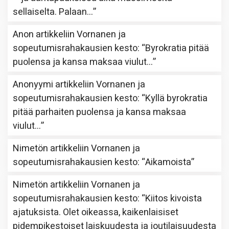
sellaiselta. Palaan…
”
Anon
artikkeliin
Vornanen ja
sopeutumisrahakausien kesto
: “
Byrokratia pitää
puolensa ja kansa maksaa viulut…
”
Anonyymi
artikkeliin
Vornanen ja
sopeutumisrahakausien kesto
: “
Kyllä byrokratia
pitää parhaiten puolensa ja kansa maksaa
viulut…
”
Nimetön
artikkeliin
Vornanen ja
sopeutumisrahakausien kesto
: “
Aikamoista
”
Nimetön
artikkeliin
Vornanen ja
sopeutumisrahakausien kesto
: “
Kiitos kivoista
ajatuksista. Olet oikeassa, kaikenlaisiset
pidempikestoiset laiskuudesta ja joutilaisuudesta