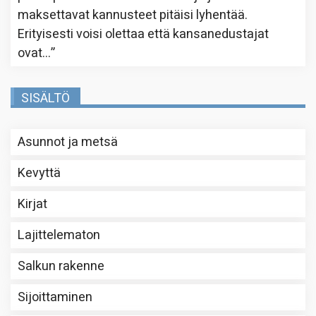
maksettavat kannusteet pitäisi lyhentää.
Erityisesti voisi olettaa että kansanedustajat
ovat…
”
SISÄLTÖ
Asunnot ja metsä
Kevyttä
Kirjat
Lajittelematon
Salkun rakenne
Sijoittaminen