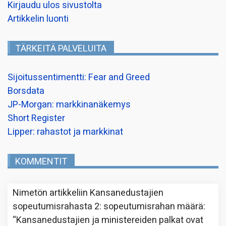
Kirjaudu ulos sivustolta
Artikkelin luonti
TÄRKEITÄ PALVELUITA
Sijoitussentimentti: Fear and Greed
Borsdata
JP-Morgan: markkinanäkemys
Short Register
Lipper: rahastot ja markkinat
KOMMENTIT
Nimetön
artikkeliin
Kansanedustajien
sopeutumisrahasta 2: sopeutumisrahan määrä
:
“
Kansanedustajien ja ministereiden palkat ovat