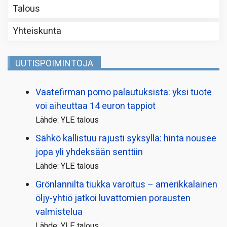
Talous
Yhteiskunta
UUTISPOIMINTOJA
Vaatefirman pomo palautuksista: yksi tuote
voi aiheuttaa 14 euron tappiot
Lähde: YLE talous
Sähkö kallistuu rajusti syksyllä: hinta nousee
jopa yli yhdeksään senttiin
Lähde: YLE talous
Grönlannilta tiukka varoitus – amerikkalainen
öljy-yhtiö jatkoi luvattomien porausten
valmistelua
Lähde: YLE talous