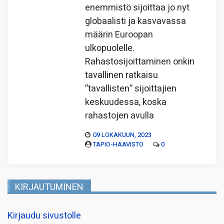
enemmistö sijoittaa jo nyt
globaalisti ja kasvavassa
määrin Euroopan
ulkopuolelle.
Rahastosijoittaminen onkin
tavallinen ratkaisu
”tavallisten” sijoittajien
keskuudessa, koska
rahastojen avulla
09 LOKAKUUN, 2023
TAPIO-HAAVISTO
0
KIRJAUTUMINEN
Kirjaudu sivustolle