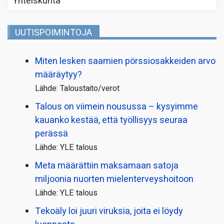
Yhteiskunta
UUTISPOIMINTOJA
Miten lesken saamien pörssi­osakkeiden arvo
määräytyy?
Lähde: Taloustaito/verot
Talous on viimein nousussa – kysyimme
kauanko kestää, että työllisyys seuraa
perässä
Lähde: YLE talous
Meta määrättiin maksamaan satoja
miljoonia nuorten mielenterveyshoitoon
Lähde: YLE talous
Tekoäly loi juuri viruksia, joita ei löydy