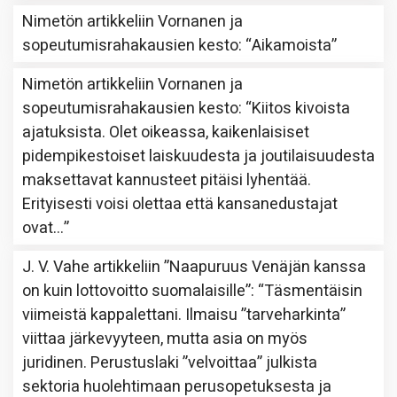
Nimetön
artikkeliin
Vornanen ja
sopeutumisrahakausien kesto
: “
Aikamoista
”
Nimetön
artikkeliin
Vornanen ja
sopeutumisrahakausien kesto
: “
Kiitos kivoista
ajatuksista. Olet oikeassa, kaikenlaisiset
pidempikestoiset laiskuudesta ja joutilaisuudesta
maksettavat kannusteet pitäisi lyhentää.
Erityisesti voisi olettaa että kansanedustajat
ovat…
”
J. V. Vahe
artikkeliin
”Naapuruus Venäjän kanssa
on kuin lottovoitto suomalaisille”
: “
Täsmentäisin
viimeistä kappalettani. Ilmaisu ”tarveharkinta”
viittaa järkevyyteen, mutta asia on myös
juridinen. Perustuslaki ”velvoittaa” julkista
sektoria huolehtimaan perusopetuksesta ja