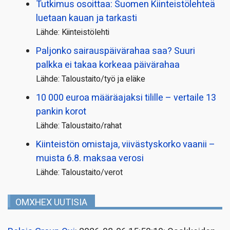
Tutkimus osoittaa: Suomen Kiinteistölehteä
luetaan kauan ja tarkasti
Lähde: Kiinteistölehti
Paljonko sairauspäivä­rahaa saa? Suuri
palkka ei takaa korkeaa päivärahaa
Lähde: Taloustaito/työ ja eläke
10 000 euroa määräajaksi tilille – vertaile 13
pankin korot
Lähde: Taloustaito/rahat
Kiinteistön omistaja, viivästyskorko vaanii –
muista 6.8. maksaa verosi
Lähde: Taloustaito/verot
OMXHEX UUTISIA