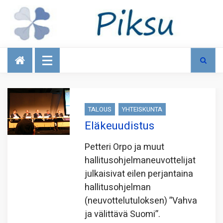
Talous
TALOUS
YHTEISKUNTA
Eläkeuudistus
Petteri Orpo ja muut
hallitusohjelmaneuvottelijat
julkaisivat eilen perjantaina
hallitusohjelman
(neuvottelutuloksen) ”Vahva
ja välittävä Suomi”.