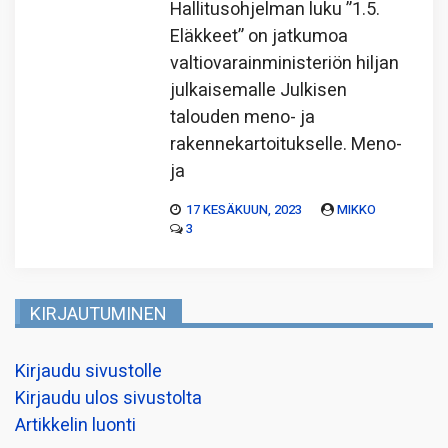
Hallitusohjelman luku ”1.5.
Eläkkeet” on jatkumoa
valtiovarainministeriön hiljan
julkaisemalle Julkisen
talouden meno- ja
rakennekartoitukselle. Meno-
ja
17 KESÄKUUN, 2023
MIKKO
3
KIRJAUTUMINEN
Kirjaudu sivustolle
Kirjaudu ulos sivustolta
Artikkelin luonti