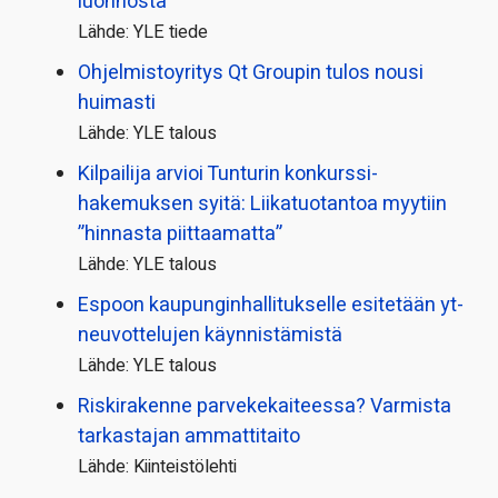
luonnosta
Lähde: YLE tiede
Ohjelmistoyritys Qt Groupin tulos nousi
huimasti
Lähde: YLE talous
Kilpailija arvioi Tunturin konkurssi­
hakemuksen syitä: Liikatuotantoa myytiin
”hinnasta piittaamatta”
Lähde: YLE talous
Espoon kaupungin­hallitukselle esitetään yt-
neuvottelujen käynnistämistä
Lähde: YLE talous
Riskirakenne parvekekaiteessa? Varmista
tarkastajan ammattitaito
Lähde: Kiinteistölehti