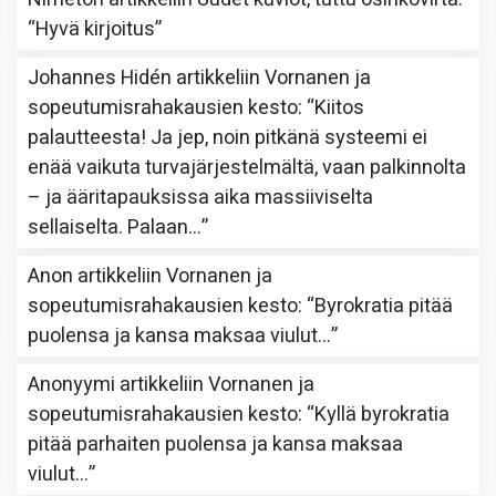
“
Hyvä kirjoitus
”
Johannes Hidén
artikkeliin
Vornanen ja
sopeutumisrahakausien kesto
: “
Kiitos
palautteesta! Ja jep, noin pitkänä systeemi ei
enää vaikuta turvajärjestelmältä, vaan palkinnolta
– ja ääritapauksissa aika massiiviselta
sellaiselta. Palaan…
”
Anon
artikkeliin
Vornanen ja
sopeutumisrahakausien kesto
: “
Byrokratia pitää
puolensa ja kansa maksaa viulut…
”
Anonyymi
artikkeliin
Vornanen ja
sopeutumisrahakausien kesto
: “
Kyllä byrokratia
pitää parhaiten puolensa ja kansa maksaa
viulut…
”