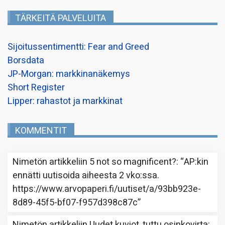
TÄRKEITÄ PALVELUITA
Sijoitussentimentti: Fear and Greed
Borsdata
JP-Morgan: markkinanäkemys
Short Register
Lipper: rahastot ja markkinat
KOMMENTIT
Nimetön
artikkeliin
5 not so magnificent?
: “
AP:kin
ennätti uutisoida aiheesta 2 vko:ssa.
https://www.arvopaperi.fi/uutiset/a/93bb923e-
8d89-45f5-bf07-f957d398c87c
”
Nimetön
artikkeliin
Uudet kuviot, tuttu osinkovirta
: