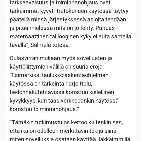
tarkkaavaisuus ja toiminnanohjaus ovat
tärkeimmät kyvyt. Tietokoneen käytössä täytyy
päätellä missä järjestyksessä asioita tehdään
ja pitää mielessä mitä on jo tehty. Puhdas
matemaattinen tai looginen kyky ei auta samalla
tavalla”, Salmela toteaa.
Oulasvirran mukaan myös sovellusten ja
käyttöliittymien välillä on suuria eroja.
”Esimerkiksi taulukkolaskentaohjelman
käytössä on tärkeintä harjoittelu,
tiedonhakutehtävissä korostuu kielellinen
kyvykkyys, kun taas verkkopankin käytössä
korostuu toiminnanohjaus.”
”Tämäkin tutkimustulos kertoo kuitenkin sen,
että ikä on edelleen merkittävin tekijä siinä,
miten sovelluksia osataan käyttää. Iäkkäimmillä