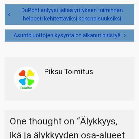
Artikkelien
DuPont anlyysi jakaa yrityksen toiminnan
selaus
helposti kehitettäviksi kokonaisuuksiksi
Asuntoluottojen kysyntä on alkanut piristyä
Piksu Toimitus
One thought on “
Älykkyys,
ikä ja älykkyyden osa-alueet