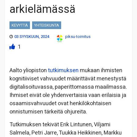
arkielämässä
KEVYTTÄ
YHTEISKUNTA
03 SYYSKUUN, 2024
piksu-toimitus
1
Aalto yliopiston
tutkimuksen
mukaan ihmisten
kognitiiviset vahvuudet määrittävät menestystä
digitalisoituvassa, paperittomassa maailmassa.
Ihmiset eivät ole yhdenvertaisia vaan erilaisia ja
osaamisvahvuudet ovat henkilökohtaisen
onnistumisen tärkeitä ohjureita.
Tutkimuksen tekivät Erik Lintunen, Viljami
Salmela, Petri Jarre, Tuukka Heikkinen, Markku