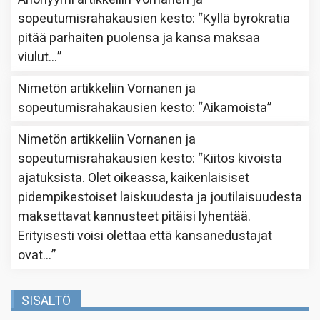
sopeutumisrahakausien kesto
: “
Kyllä byrokratia
pitää parhaiten puolensa ja kansa maksaa
viulut…
”
Nimetön
artikkeliin
Vornanen ja
sopeutumisrahakausien kesto
: “
Aikamoista
”
Nimetön
artikkeliin
Vornanen ja
sopeutumisrahakausien kesto
: “
Kiitos kivoista
ajatuksista. Olet oikeassa, kaikenlaisiset
pidempikestoiset laiskuudesta ja joutilaisuudesta
maksettavat kannusteet pitäisi lyhentää.
Erityisesti voisi olettaa että kansanedustajat
ovat…
”
SISÄLTÖ