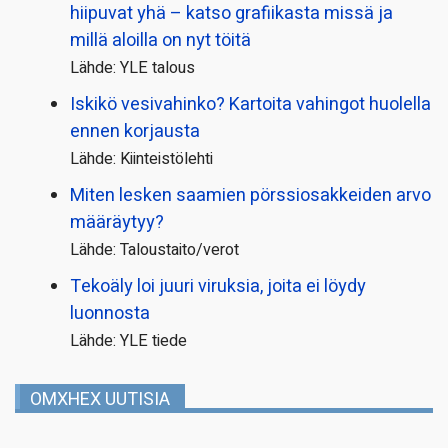
hiipuvat yhä – katso grafiikasta missä ja
millä aloilla on nyt töitä
Lähde: YLE talous
Iskikö vesivahinko? Kartoita vahingot huolella
ennen korjausta
Lähde: Kiinteistölehti
Miten lesken saamien pörssi­osakkeiden arvo
määräytyy?
Lähde: Taloustaito/verot
Tekoäly loi juuri viruksia, joita ei löydy
luonnosta
Lähde: YLE tiede
OMXHEX UUTISIA