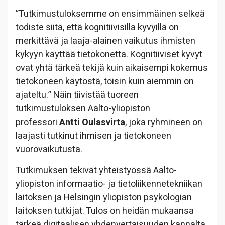
”Tutkimustuloksemme on ensimmäinen selkeä
todiste siitä, että kognitiivisilla kyvyillä on
merkittävä ja laaja-alainen vaikutus ihmisten
kykyyn käyttää tietokonetta. Kognitiiviset kyvyt
ovat yhtä tärkeä tekijä kuin aikaisempi kokemus
tietokoneen käytöstä, toisin kuin aiemmin on
ajateltu.” Näin tiivistää tuoreen
tutkimustuloksen Aalto-yliopiston
professori
Antti Oulasvirta
, joka ryhmineen on
laajasti tutkinut ihmisen ja tietokoneen
vuorovaikutusta.
Tutkimuksen tekivät yhteistyössä Aalto-
yliopiston informaatio- ja tietoliikennetekniikan
laitoksen ja Helsingin yliopiston psykologian
laitoksen tutkijat. Tulos on heidän mukaansa
tärkeä digitaalisen yhdenvertaisuuden kannalta,