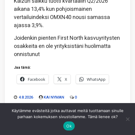
Kaizun salkku tuotti kvartaalin Q2/2026
aikana 13,4% kun pohjoismainen
vertailuindeksi OMXN40 nousi samassa
ajassa 3,9%.
Joidenkin pienten First North kasvuyritysten
osakkeita en ole yrityksistäni huolimatta
onnistunut
Jaa tämä:
Facebook
X
WhatsApp
4.8.2026
KAI NYMAN
0
Käytämme evästeitä jotka auttavat meitä tuottamaan sinulle
parhaan kokemuksen sivustollamme. Tämä lienee ok?
Ok