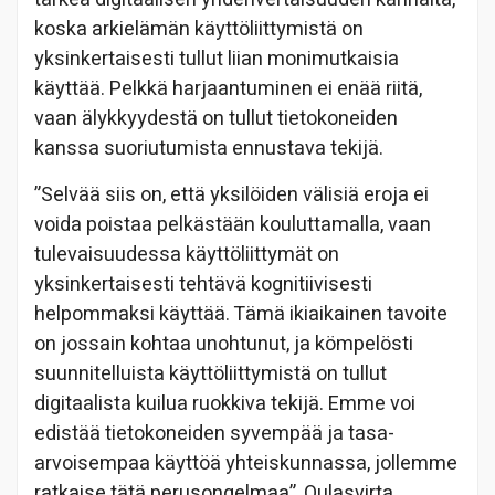
koska arkielämän käyttöliittymistä on
yksinkertaisesti tullut liian monimutkaisia
käyttää. Pelkkä harjaantuminen ei enää riitä,
vaan älykkyydestä on tullut tietokoneiden
kanssa suoriutumista ennustava tekijä.
”Selvää siis on, että yksilöiden välisiä eroja ei
voida poistaa pelkästään kouluttamalla, vaan
tulevaisuudessa käyttöliittymät on
yksinkertaisesti tehtävä kognitiivisesti
helpommaksi käyttää. Tämä ikiaikainen tavoite
on jossain kohtaa unohtunut, ja kömpelösti
suunnitelluista käyttöliittymistä on tullut
digitaalista kuilua ruokkiva tekijä. Emme voi
edistää tietokoneiden syvempää ja tasa-
arvoisempaa käyttöä yhteiskunnassa, jollemme
ratkaise tätä perusongelmaa”, Oulasvirta