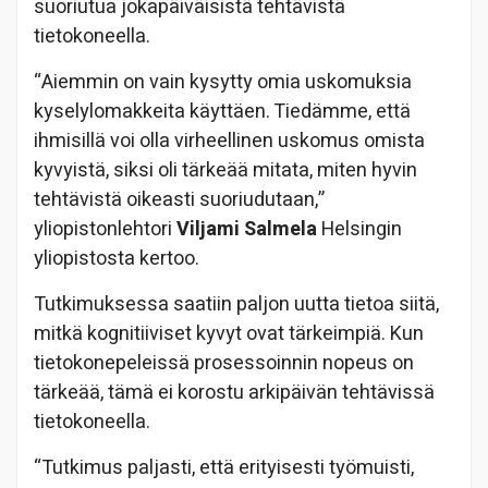
suoriutua jokapäiväisistä tehtävistä
tietokoneella.
“Aiemmin on vain kysytty omia uskomuksia
kyselylomakkeita käyttäen. Tiedämme, että
ihmisillä voi olla virheellinen uskomus omista
kyvyistä, siksi oli tärkeää mitata, miten hyvin
tehtävistä oikeasti suoriudutaan,”
yliopistonlehtori
Viljami Salmela
Helsingin
yliopistosta kertoo.
Tutkimuksessa saatiin paljon uutta tietoa siitä,
mitkä kognitiiviset kyvyt ovat tärkeimpiä. Kun
tietokonepeleissä prosessoinnin nopeus on
tärkeää, tämä ei korostu arkipäivän tehtävissä
tietokoneella.
“Tutkimus paljasti, että erityisesti työmuisti,