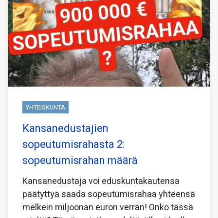
YHTEISKUNTA
Kansanedustajien
sopeutumisrahasta 2:
sopeutumisrahan määrä
Kansanedustaja voi eduskuntakautensa
päätyttyä saada sopeutumisrahaa yhteensä
melkein miljoonan euron verran! Onko tässä