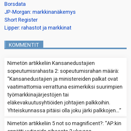
Borsdata
JP-Morgan: markkinanäkemys
Short Register
Lipper: rahastot ja markkinat
KOMMENTIT
Nimetön
artikkeliin
Kansanedustajien
sopeutumisrahasta 2: sopeutumisrahan määrä
:
“
Kansanedustajien ja ministereiden palkat ovat
vaatimattomia verrattuna esimerkiksi suurimpien
työmarkkinajärjestöjen tai
eläkevakuutusyhtiöiden johtajien palkkoihin.
Yhteiskunnassa pitäisi olla joku järki palkkojen…
”
Nimetön
artikkeliin
5 not so magnificent?
: “
AP:kin