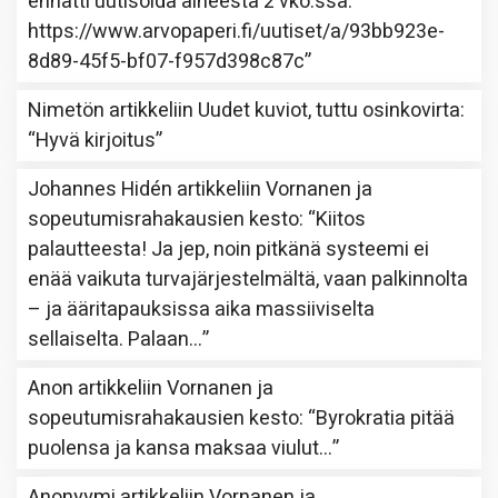
ennätti uutisoida aiheesta 2 vko:ssa.
https://www.arvopaperi.fi/uutiset/a/93bb923e-
8d89-45f5-bf07-f957d398c87c
”
Nimetön
artikkeliin
Uudet kuviot, tuttu osinkovirta
:
“
Hyvä kirjoitus
”
Johannes Hidén
artikkeliin
Vornanen ja
sopeutumisrahakausien kesto
: “
Kiitos
palautteesta! Ja jep, noin pitkänä systeemi ei
enää vaikuta turvajärjestelmältä, vaan palkinnolta
– ja ääritapauksissa aika massiiviselta
sellaiselta. Palaan…
”
Anon
artikkeliin
Vornanen ja
sopeutumisrahakausien kesto
: “
Byrokratia pitää
puolensa ja kansa maksaa viulut…
”
Anonyymi
artikkeliin
Vornanen ja