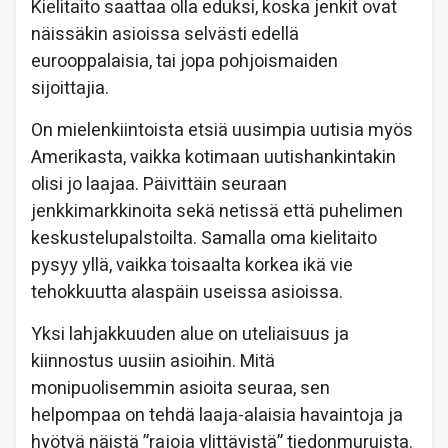
Kielitaito saattaa olla eduksi, koska jenkit ovat
näissäkin asioissa selvästi edellä
eurooppalaisia, tai jopa pohjoismaiden
sijoittajia.
On mielenkiintoista etsiä uusimpia uutisia myös
Amerikasta, vaikka kotimaan uutishankintakin
olisi jo laajaa. Päivittäin seuraan
jenkkimarkkinoita sekä netissä että puhelimen
keskustelupalstoilta. Samalla oma kielitaito
pysyy yllä, vaikka toisaalta korkea ikä vie
tehokkuutta alaspäin useissa asioissa.
Yksi lahjakkuuden alue on uteliaisuus ja
kiinnostus uusiin asioihin. Mitä
monipuolisemmin asioita seuraa, sen
helpompaa on tehdä laaja-alaisia havaintoja ja
hyötyä näistä ”rajoja ylittävistä” tiedonmuruista.