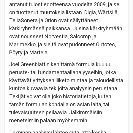
antanut tulostiedotteensa vuodelta 2009, ja se
on tuottanut muutoksia listaan. Digia, Wärtsilä,
TeliaSonera ja Orion ovat säilyttäneet
kärkiryhmässä paikkansa. Uusina kärkiryhmään
ovat nousseet Norvestia, Salcomp ja
Marimekko, ja sieltä ovat pudonneet Outotec,
Pöyry ja Martela.
Joel Greenblattin kehittämä formula kuuluu
peruste- tai fundamentaalianalyyseihin, jotka
käyttävät yrityksen liiketoimintaa ja taloudellista
kuntoa kuvaavia tekijöitä analyysin perustana.
Tekijät voivat olla joko historiatietoja, kuten
tämän formulan kohdalla on asian laita, tai
tulevaisuuteen peilaavia. Jälkimmäisiin
menetelmiin palaan myöhemmin.
Tekninen analyysi lähtee siitä, että koska