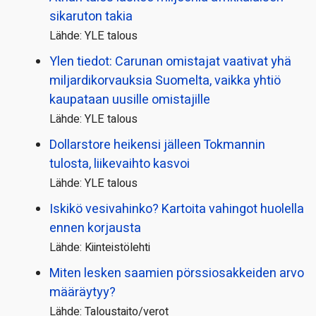
sikaruton takia
Lähde: YLE talous
Ylen tiedot: Carunan omistajat vaativat yhä
miljardi­korvauksia Suomelta, vaikka yhtiö
kaupataan uusille omistajille
Lähde: YLE talous
Dollarstore heikensi jälleen Tokmannin
tulosta, liikevaihto kasvoi
Lähde: YLE talous
Iskikö vesivahinko? Kartoita vahingot huolella
ennen korjausta
Lähde: Kiinteistölehti
Miten lesken saamien pörssi­osakkeiden arvo
määräytyy?
Lähde: Taloustaito/verot