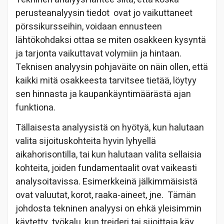
perusteanalyysin tiedot
ovat jo vaikuttaneet
pörssikursseihin, voidaan ennusteen
lähtökohdaksi ottaa se miten osakkeen kysyntä
ja tarjonta vaikuttavat volymiin ja hintaan.
Teknisen analyysin pohjaväite on näin ollen, että
kaikki mitä osakkeesta tarvitsee tietää, löytyy
sen hinnasta ja kaupankäyntimäärästä ajan
funktiona.
Tällaisesta analyysistä on hyötyä, kun halutaan
valita sijoituskohteita hyvin lyhyellä
aikahorisontilla, tai kun halutaan valita sellaisia
kohteita, joiden fundamentaalit ovat vaikeasti
analysoitavissa. Esimerkkeinä jälkimmäisistä
ovat valuutat, korot, raaka-aineet, jne.
Tämän
johdosta tekninen analyysi on ehkä yleisimmin
käytetty
työkalu, kun treideri tai sijoittaja käy