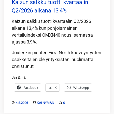
Kaizun salkku tuotti kvartaalin
Q2/2026 aikana 13,4%
Kaizun salkku tuotti kvartaalin Q2/2026
aikana 13,4% kun pohjoismainen
vertailuindeksi OMXN40 nousi samassa
ajassa 3,9%.
Joidenkin pienten First North kasvuyritysten
osakkeita en ole yrityksistäni huolimatta
onnistunut
Jaa tämä:
Facebook
X
WhatsApp
4.8.2026
KAI NYMAN
0