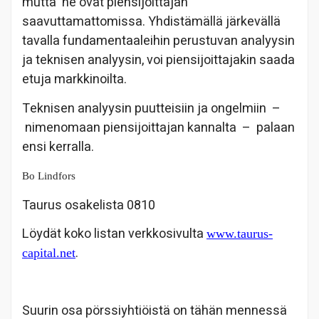
mutta
ne ovat piensijoittajan
saavuttamattomissa. Yhdistämällä järkevällä
tavalla fundamentaaleihin perustuvan analyysin
ja teknisen analyysin, voi piensijoittajakin saada
etuja markkinoilta.
Teknisen analyysin puutteisiin ja ongelmiin
–
nimenomaan piensijoittajan kannalta
–
palaan
ensi kerralla.
Bo Lindfors
Taurus osakelista 0810
Löydät koko listan verkkosivulta
www.taurus-
.
capital.net
Suurin osa pörssiyhtiöistä on tähän mennessä