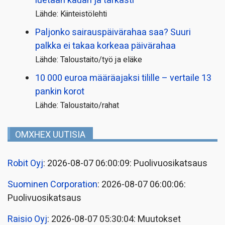
luetaan kauan ja tarkasti
Lähde: Kiinteistölehti
Paljonko sairauspäivä­rahaa saa? Suuri
palkka ei takaa korkeaa päivärahaa
Lähde: Taloustaito/työ ja eläke
10 000 euroa määräajaksi tilille – vertaile 13
pankin korot
Lähde: Taloustaito/rahat
OMXHEX UUTISIA
Robit Oyj
: 2026-08-07 06:00:09: Puolivuosikatsaus
Suominen Corporation
: 2026-08-07 06:00:06:
Puolivuosikatsaus
Raisio Oyj
: 2026-08-07 05:30:04: Muutokset