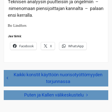
Teknisen analyysin puutteisiin ja ongelmiin
–
nimenomaan piensijoittajan kannalta
–
palaan
ensi kerralla.
Bo Lindfors
Jaa tämä:
Facebook
X
WhatsApp
Artikkelien
Kaikki konstit käyttöön nuorisotyöttömyyden
selaus
torjunnassa
Puten ja Kallen välikeskustelu