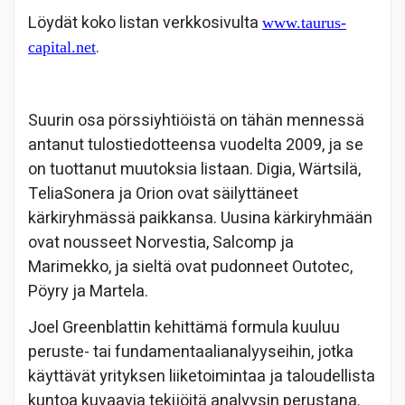
Löydät koko listan verkkosivulta
www.taurus-
.
capital.net
Suurin osa pörssiyhtiöistä on tähän mennessä
antanut tulostiedotteensa vuodelta 2009, ja se
on tuottanut muutoksia listaan. Digia, Wärtsilä,
TeliaSonera ja Orion ovat säilyttäneet
kärkiryhmässä paikkansa. Uusina kärkiryhmään
ovat nousseet Norvestia, Salcomp ja
Marimekko, ja sieltä ovat pudonneet Outotec,
Pöyry ja Martela.
Joel Greenblattin kehittämä formula kuuluu
peruste- tai fundamentaalianalyyseihin, jotka
käyttävät yrityksen liiketoimintaa ja taloudellista
kuntoa kuvaavia tekijöitä analyysin perustana.