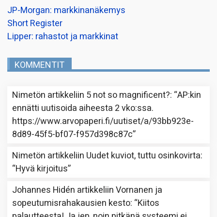
JP-Morgan: markkinanäkemys
Short Register
Lipper: rahastot ja markkinat
KOMMENTIT
Nimetön
artikkeliin
5 not so magnificent?
: “
AP:kin
ennätti uutisoida aiheesta 2 vko:ssa.
https://www.arvopaperi.fi/uutiset/a/93bb923e-
8d89-45f5-bf07-f957d398c87c
”
Nimetön
artikkeliin
Uudet kuviot, tuttu osinkovirta
:
“
Hyvä kirjoitus
”
Johannes Hidén
artikkeliin
Vornanen ja
sopeutumisrahakausien kesto
: “
Kiitos
palautteesta! Ja jep, noin pitkänä systeemi ei