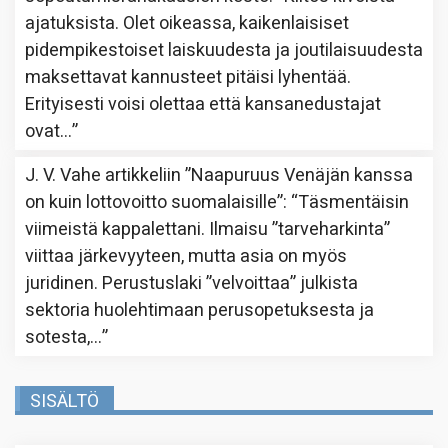
ajatuksista. Olet oikeassa, kaikenlaisiset
pidempikestoiset laiskuudesta ja joutilaisuudesta
maksettavat kannusteet pitäisi lyhentää.
Erityisesti voisi olettaa että kansanedustajat
ovat…
”
J. V. Vahe
artikkeliin
”Naapuruus Venäjän kanssa
on kuin lottovoitto suomalaisille”
: “
Täsmentäisin
viimeistä kappalettani. Ilmaisu ”tarveharkinta”
viittaa järkevyyteen, mutta asia on myös
juridinen. Perustuslaki ”velvoittaa” julkista
sektoria huolehtimaan perusopetuksesta ja
sotesta,…
”
SISÄLTÖ