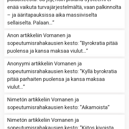
enää vaikuta turvajärjestelmältä, vaan palkinnolta
– ja ääritapauksissa aika massiiviselta
sellaiselta. Palaan…
”
Anon
artikkeliin
Vornanen ja
sopeutumisrahakausien kesto
: “
Byrokratia pitää
puolensa ja kansa maksaa viulut…
”
Anonyymi
artikkeliin
Vornanen ja
sopeutumisrahakausien kesto
: “
Kyllä byrokratia
pitää parhaiten puolensa ja kansa maksaa
viulut…
”
Nimetön
artikkeliin
Vornanen ja
sopeutumisrahakausien kesto
: “
Aikamoista
”
Nimetön
artikkeliin
Vornanen ja
sopeutumisrahakausien kesto
: “
Kiitos kivoista