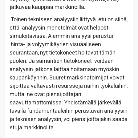
jatkuvaa kauppaa markkinoilla.
Toinen tekniseen analyysiin liittyvä
etu on siinä,
että
analyysin menetelmät ovat helposti
simuloitavissa. Aiemmin analyysi perustui
hinta- ja volyymikäyrien visuaaliseen
seurantaan, nyt tietokoneet hoitavat tämän
puolen. Ja samantien tietokoneet
voidaan
analyysin jatkona laittaa hoitamaan myöskin
kaupankäynnin. Suuret markkinatoimijat voivat
sijoittaa valtavasti resursseja näihin työkaluihin,
mutta
ne ovat piensijoittajan
saavuttamattomissa. Yhdistämällä järkevällä
tavalla fundamentaaleihin perustuvan analyysin
ja teknisen analyysin, voi piensijoittajakin saada
etuja markkinoilta.