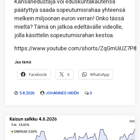
Kansanedustaja voi eduskuntakautensa
päätyttyä saada sopeutumisrahaa yhteensä
melkein miljoonan euron verran! Onko tässä
mieltä? Tämä on jatkoa edeltävälle videolle,
jolla käsittelin sopeutumisrahan kestoa.
https://www.youtube.com/shorts/ZqGmUiUZ7P8
Jaa tämä:
Facebook
X
WhatsApp
5.8.2026
JOHANNES HIDÉN
0