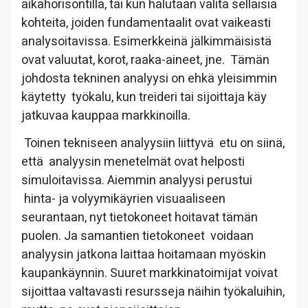
aikahorisontilla, tai kun halutaan valita sellaisia
kohteita, joiden fundamentaalit ovat vaikeasti
analysoitavissa. Esimerkkeinä jälkimmäisistä
ovat valuutat, korot, raaka-aineet, jne.
Tämän
johdosta tekninen analyysi on ehkä yleisimmin
käytetty
työkalu, kun treideri tai sijoittaja käy
jatkuvaa kauppaa markkinoilla.
Toinen tekniseen analyysiin liittyvä
etu on siinä,
että
analyysin menetelmät ovat helposti
simuloitavissa. Aiemmin analyysi perustui
hinta- ja volyymikäyrien visuaaliseen
seurantaan, nyt tietokoneet hoitavat tämän
puolen. Ja samantien tietokoneet
voidaan
analyysin jatkona laittaa hoitamaan myöskin
kaupankäynnin. Suuret markkinatoimijat voivat
sijoittaa valtavasti resursseja näihin työkaluihin,