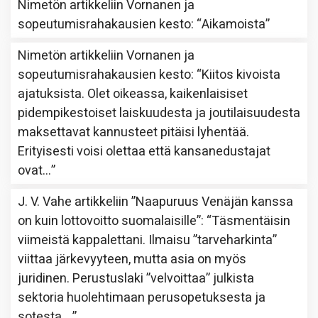
Nimetön
artikkeliin
Vornanen ja
sopeutumisrahakausien kesto
: “
Aikamoista
”
Nimetön
artikkeliin
Vornanen ja
sopeutumisrahakausien kesto
: “
Kiitos kivoista
ajatuksista. Olet oikeassa, kaikenlaisiset
pidempikestoiset laiskuudesta ja joutilaisuudesta
maksettavat kannusteet pitäisi lyhentää.
Erityisesti voisi olettaa että kansanedustajat
ovat…
”
J. V. Vahe
artikkeliin
”Naapuruus Venäjän kanssa
on kuin lottovoitto suomalaisille”
: “
Täsmentäisin
viimeistä kappalettani. Ilmaisu ”tarveharkinta”
viittaa järkevyyteen, mutta asia on myös
juridinen. Perustuslaki ”velvoittaa” julkista
sektoria huolehtimaan perusopetuksesta ja
sotesta,…
”