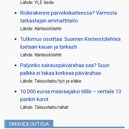
Lähde: YLE tiede
Riskirakenne parvekekaiteessa? Varmista
tarkastajan ammattitaito
Lähde: Kiinteistölehti
Tutkimus osoittaa: Suomen Kiinteistölehteä
luetaan kauan ja tarkasti
Lähde: Kiinteistölehti
Paljonko sairauspäivä­rahaa saa? Suuri
palkka ei takaa korkeaa päivärahaa
Lähde: Taloustaito/työ ja eläke
10 000 euroa määräajaksi tilille – vertaile 13
pankin korot
Lähde: Taloustaito/rahat
OMXHEX UUTISIA