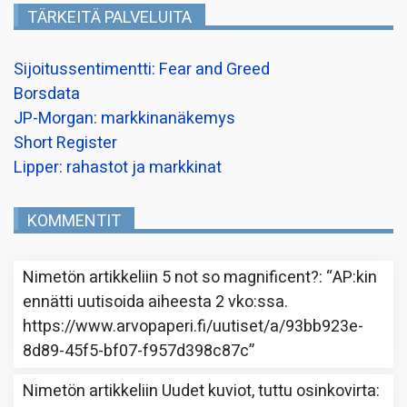
TÄRKEITÄ PALVELUITA
Sijoitussentimentti: Fear and Greed
Borsdata
JP-Morgan: markkinanäkemys
Short Register
Lipper: rahastot ja markkinat
KOMMENTIT
Nimetön
artikkeliin
5 not so magnificent?
: “
AP:kin
ennätti uutisoida aiheesta 2 vko:ssa.
https://www.arvopaperi.fi/uutiset/a/93bb923e-
8d89-45f5-bf07-f957d398c87c
”
Nimetön
artikkeliin
Uudet kuviot, tuttu osinkovirta
: