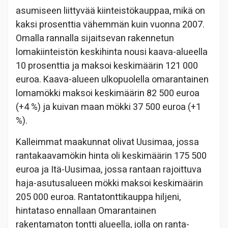
asumiseen liittyvää kiinteistökauppaa, mikä on
kaksi prosenttia vähemmän kuin vuonna 2007.
Omalla rannalla sijaitsevan rakennetun
lomakiinteistön keskihinta nousi kaava-alueella
10 prosenttia ja maksoi keskimäärin 121 000
euroa. Kaava-alueen ulkopuolella omarantainen
lomamökki maksoi keskimäärin 82 500 euroa
(+4 %) ja kuivan maan mökki 37 500 euroa (+1
%).
Kalleimmat maakunnat olivat Uusimaa, jossa
rantakaavamökin hinta oli keskimäärin 175 500
euroa ja Itä-Uusimaa, jossa rantaan rajoittuva
haja-asutusalueen mökki maksoi keskimäärin
205 000 euroa. Rantatonttikauppa hiljeni,
hintataso ennallaan Omarantainen
rakentamaton tontti alueella, jolla on ranta-