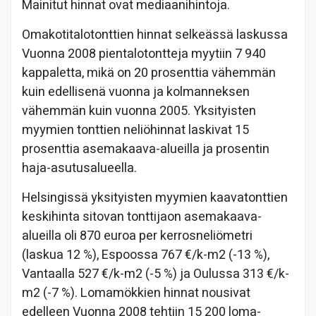
Mainitut hinnat ovat mediaanihintoja.
Omakotitalotonttien hinnat selkeässä laskussa
Vuonna 2008 pientalotontteja myytiin 7 940
kappaletta, mikä on 20 prosenttia vähemmän
kuin edellisenä vuonna ja kolmanneksen
vähemmän kuin vuonna 2005. Yksityisten
myymien tonttien neliöhinnat laskivat 15
prosenttia asemakaava-alueilla ja prosentin
haja-asutusalueella.
Helsingissä yksityisten myymien kaavatonttien
keskihinta sitovan tonttijaon asemakaava-
alueilla oli 870 euroa per kerrosneliömetri
(laskua 12 %), Espoossa 767 €/k-m2 (-13 %),
Vantaalla 527 €/k-m2 (-5 %) ja Oulussa 313 €/k-
m2 (-7 %). Lomamökkien hinnat nousivat
edelleen Vuonna 2008 tehtiin 15 200 loma-