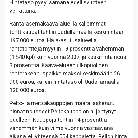
Hintataso pysyi samana edellisvuoteen
verrattuna.
Ranta-asemakaava-alueilla kalleimmat
tonttikaupat tehtiin Uudellamaalla keskihintaan
197 000 euroa. Haja-asutusalueella
rantatontteja myytiin 19 prosenttia vähemmän
(1 540 kpl) kuin vuonna 2007, ja keskihinta nousi
3 prosenttia. Kaava-alueen ulkopuolinen
rantarakennuspaikka maksoi keskimäärin 26
900 euroa, kallein hintataso oli Uudellamaalla
120 000 euroa.
Pelto- ja metsäkauppojen määrä laskenut,
hinnat nousseet Peltokauppa on hiljentynyt
edelleen: Kauppoja tehtiin 14 prosenttia
vähemmän kuin viime vuonna vastaavana
aikana, eli yhteensä 554 kappaletta. Pellon hinta