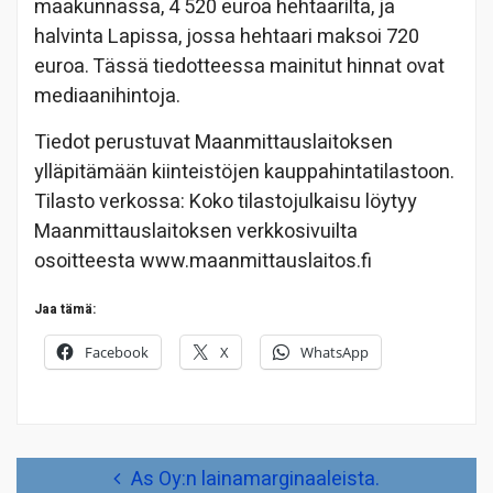
maakunnassa, 4 520 euroa hehtaarilta, ja
halvinta Lapissa, jossa hehtaari maksoi 720
euroa. Tässä tiedotteessa mainitut hinnat ovat
mediaanihintoja.
Tiedot perustuvat Maanmittauslaitoksen
ylläpitämään kiinteistöjen kauppahintatilastoon.
Tilasto verkossa: Koko tilastojulkaisu löytyy
Maanmittauslaitoksen verkkosivuilta
osoitteesta www.maanmittauslaitos.fi
Jaa tämä:
Facebook
X
WhatsApp
Artikkelien
As Oy:n lainamarginaaleista.
selaus