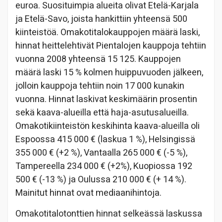
euroa. Suosituimpia alueita olivat Etelä-Karjala
ja Etelä-Savo, joista hankittiin yhteensä 500
kiinteistöä. Omakotitalokauppojen määrä laski,
hinnat heittelehtivät Pientalojen kauppoja tehtiin
vuonna 2008 yhteensä 15 125. Kauppojen
määrä laski 15 % kolmen huippuvuoden jälkeen,
jolloin kauppoja tehtiin noin 17 000 kunakin
vuonna. Hinnat laskivat keskimäärin prosentin
sekä kaava-alueilla että haja-asutusalueilla.
Omakotikiinteistön keskihinta kaava-alueilla oli
Espoossa 415 000 € (laskua 1 %), Helsingissä
355 000 € (+2 %), Vantaalla 265 000 € (-5 %),
Tampereella 234 000 € (+2%), Kuopiossa 192
500 € (-13 %) ja Oulussa 210 000 € (+ 14 %).
Mainitut hinnat ovat mediaanihintoja.
Omakotitalotonttien hinnat selkeässä laskussa