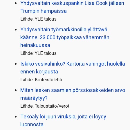
Yhdysvaltain keskuspankin Lisa Cook jälleen
Trumpin hampaissa
Lähde: YLE talous
Yhdysvaltain työmarkkinoilla yllättävä
käänne: 23 000 työpaikkaa vähemmän
heinäkuussa
Lähde: YLE talous
Iskikö vesivahinko? Kartoita vahingot huolella
ennen korjausta
Lähde: Kiinteistölehti
Miten lesken saamien pörssi­osakkeiden arvo
määräytyy?
Lähde: Taloustaito/verot
Tekoäly loi juuri viruksia, joita ei löydy
luonnosta