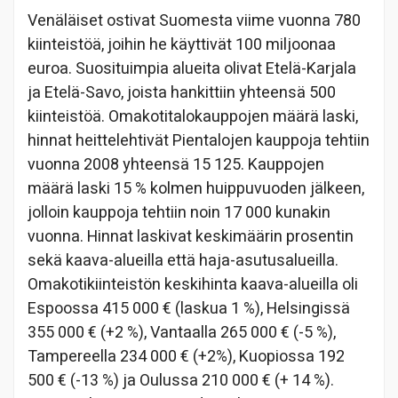
Venäläiset ostivat Suomesta viime vuonna 780
kiinteistöä, joihin he käyttivät 100 miljoonaa
euroa. Suosituimpia alueita olivat Etelä-Karjala
ja Etelä-Savo, joista hankittiin yhteensä 500
kiinteistöä. Omakotitalokauppojen määrä laski,
hinnat heittelehtivät Pientalojen kauppoja tehtiin
vuonna 2008 yhteensä 15 125. Kauppojen
määrä laski 15 % kolmen huippuvuoden jälkeen,
jolloin kauppoja tehtiin noin 17 000 kunakin
vuonna. Hinnat laskivat keskimäärin prosentin
sekä kaava-alueilla että haja-asutusalueilla.
Omakotikiinteistön keskihinta kaava-alueilla oli
Espoossa 415 000 € (laskua 1 %), Helsingissä
355 000 € (+2 %), Vantaalla 265 000 € (-5 %),
Tampereella 234 000 € (+2%), Kuopiossa 192
500 € (-13 %) ja Oulussa 210 000 € (+ 14 %).