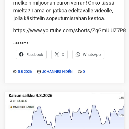
melkein miljoonan euron verran! Onko tässä
mieltä? Tämä on jatkoa edeltävälle videolle,
jolla käsittelin sopeutumisrahan kestoa.
https://www.youtube.com/shorts/ZqGmUiUZ7P8
Jaa tämä:
Facebook
X
WhatsApp
5.8.2026
JOHANNES HIDÉN
0