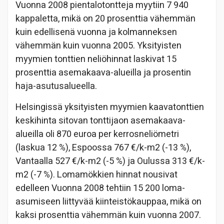
Vuonna 2008 pientalotontteja myytiin 7 940
kappaletta, mikä on 20 prosenttia vähemmän
kuin edellisenä vuonna ja kolmanneksen
vähemmän kuin vuonna 2005. Yksityisten
myymien tonttien neliöhinnat laskivat 15
prosenttia asemakaava-alueilla ja prosentin
haja-asutusalueella.
Helsingissä yksityisten myymien kaavatonttien
keskihinta sitovan tonttijaon asemakaava-
alueilla oli 870 euroa per kerrosneliömetri
(laskua 12 %), Espoossa 767 €/k-m2 (-13 %),
Vantaalla 527 €/k-m2 (-5 %) ja Oulussa 313 €/k-
m2 (-7 %). Lomamökkien hinnat nousivat
edelleen Vuonna 2008 tehtiin 15 200 loma-
asumiseen liittyvää kiinteistökauppaa, mikä on
kaksi prosenttia vähemmän kuin vuonna 2007.