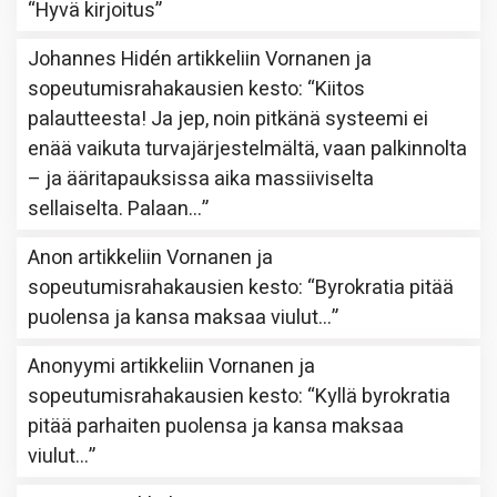
“
Hyvä kirjoitus
”
Johannes Hidén
artikkeliin
Vornanen ja
sopeutumisrahakausien kesto
: “
Kiitos
palautteesta! Ja jep, noin pitkänä systeemi ei
enää vaikuta turvajärjestelmältä, vaan palkinnolta
– ja ääritapauksissa aika massiiviselta
sellaiselta. Palaan…
”
Anon
artikkeliin
Vornanen ja
sopeutumisrahakausien kesto
: “
Byrokratia pitää
puolensa ja kansa maksaa viulut…
”
Anonyymi
artikkeliin
Vornanen ja
sopeutumisrahakausien kesto
: “
Kyllä byrokratia
pitää parhaiten puolensa ja kansa maksaa
viulut…
”