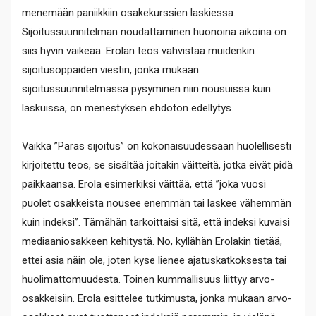
menemään paniikkiin osakekurssien laskiessa.
Sijoitussuunnitelman noudattaminen huonoina aikoina on
siis hyvin vaikeaa. Erolan teos vahvistaa muidenkin
sijoitusoppaiden viestin, jonka mukaan
sijoitussuunnitelmassa pysyminen niin nousuissa kuin
laskuissa, on menestyksen ehdoton edellytys.
Vaikka ”Paras sijoitus” on kokonaisuudessaan huolellisesti
kirjoitettu teos, se sisältää joitakin väitteitä, jotka eivät pidä
paikkaansa. Erola esimerkiksi väittää, että ”joka vuosi
puolet osakkeista nousee enemmän tai laskee vähemmän
kuin indeksi”. Tämähän tarkoittaisi sitä, että indeksi kuvaisi
mediaaniosakkeen kehitystä. No, kyllähän Erolakin tietää,
ettei asia näin ole, joten kyse lienee ajatuskatkoksesta tai
huolimattomuudesta. Toinen kummallisuus liittyy arvo-
osakkeisiin. Erola esittelee tutkimusta, jonka mukaan arvo-