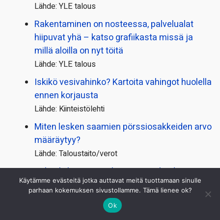
Lähde: YLE talous
Rakentaminen on nosteessa, palvelualat
hiipuvat yhä – katso grafiikasta missä ja
millä aloilla on nyt töitä
Lähde: YLE talous
Iskikö vesivahinko? Kartoita vahingot huolella
ennen korjausta
Lähde: Kiinteistölehti
Miten lesken saamien pörssi­osakkeiden arvo
määräytyy?
Lähde: Taloustaito/verot
Tekoäly loi juuri viruksia, joita ei löydy
Käytämme evästeitä jotka auttavat meitä tuottamaan sinulle
luonnosta
parhaan kokemuksen sivustollamme. Tämä lienee ok?
Lähde: YLE tiede
Ok
Riskirakenne parvekekaiteessa? Varmista