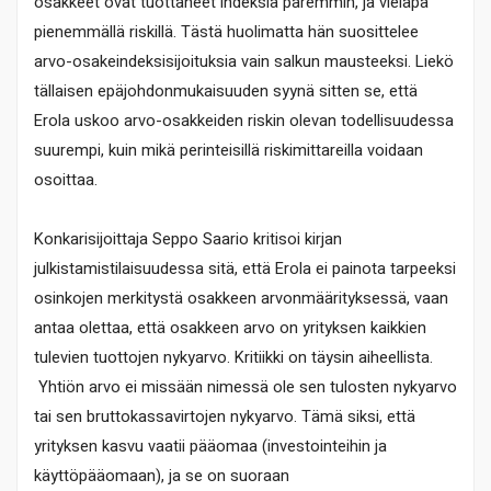
osakkeet ovat tuottaneet indeksiä paremmin, ja vieläpä
pienemmällä riskillä. Tästä huolimatta hän suosittelee
arvo-osakeindeksisijoituksia vain salkun mausteeksi. Liekö
tällaisen epäjohdonmukaisuuden syynä sitten se, että
Erola uskoo arvo-osakkeiden riskin olevan todellisuudessa
suurempi, kuin mikä perinteisillä riskimittareilla voidaan
osoittaa.
Konkarisijoittaja Seppo Saario kritisoi kirjan
julkistamistilaisuudessa sitä, että Erola ei painota tarpeeksi
osinkojen merkitystä osakkeen arvonmäärityksessä, vaan
antaa olettaa, että osakkeen arvo on yrityksen kaikkien
tulevien tuottojen nykyarvo. Kritiikki on täysin aiheellista.
Yhtiön arvo ei missään nimessä ole sen tulosten nykyarvo
tai sen bruttokassavirtojen nykyarvo. Tämä siksi, että
yrityksen kasvu vaatii pääomaa (investointeihin ja
käyttöpääomaan), ja se on suoraan