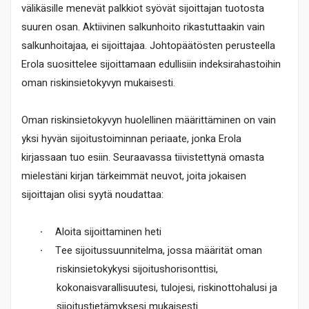
välikäsille menevät palkkiot syövät sijoittajan tuotosta
suuren osan. Aktiivinen salkunhoito rikastuttaakin vain
salkunhoitajaa, ei sijoittajaa. Johtopäätösten perusteella
Erola suosittelee sijoittamaan edullisiin indeksirahastoihin
oman riskinsietokyvyn mukaisesti.
Oman riskinsietokyvyn huolellinen määrittäminen on vain
yksi hyvän sijoitustoiminnan periaate, jonka Erola
kirjassaan tuo esiin. Seuraavassa tiivistettynä omasta
mielestäni kirjan tärkeimmät neuvot, joita jokaisen
sijoittajan olisi syytä noudattaa:
·
Aloita sijoittaminen heti
·
Tee sijoitussuunnitelma, jossa määrität oman
riskinsietokykysi sijoitushorisonttisi,
kokonaisvarallisuutesi, tulojesi, riskinottohalusi ja
sijoitustietämyksesi mukaisesti