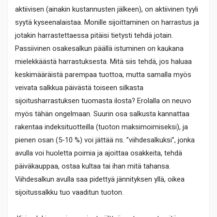
aktiivisen (ainakin kustannusten jälkeen), on aktiivinen tyyli
syytä kyseenalaistaa. Monille sijoittaminen on harrastus ja
jotakin harrastettaessa pitäisi tietysti tehdä jotain.
Passiivinen osakesalkun päällä istuminen on kaukana
mielekkäästä harrastuksesta. Mitä siis tehdä, jos haluaa
keskimääräistä parempaa tuottoa, mutta samalla myös
veivata salkkua päivästä toiseen silkasta
sijoitusharrastuksen tuomasta ilosta? Erolalla on neuvo
myös tähän ongelmaan. Suurin osa salkusta kannattaa
rakentaa indeksituotteilla (tuoton maksimoimiseksi), ja
pienen osan (5-10 %) voi jättää ns. ”viihdesalkuksi”, jonka
avulla voi huoletta poimia ja ajoittaa osakkeita, tehdä
päiväkauppaa, ostaa kultaa tai ihan mitä tahansa.
Viihdesalkun avulla saa pidettyä jännityksen yllä, oikea
sijoitussalkku tuo vaaditun tuoton.