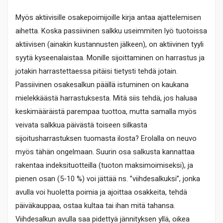
Myös aktiivisille osakepoimijoille kirja antaa ajattelemisen
aihetta. Koska passiivinen salkku useimmiten lyö tuotoissa
aktiivisen (ainakin kustannusten jälkeen), on aktiivinen tyyli
syytä kyseenalaistaa. Monille sijoittaminen on harrastus ja
jotakin harrastettaessa pitäisi tietysti tehdä jotain.
Passiivinen osakesalkun päällä istuminen on kaukana
mielekkäästä harrastuksesta. Mitä siis tehdä, jos haluaa
keskimääräistä parempaa tuottoa, mutta samalla myös
veivata salkkua päivästä toiseen silkasta
sijoitusharrastuksen tuomasta ilosta? Erolalla on neuvo
myös tähän ongelmaan. Suurin osa salkusta kannattaa
rakentaa indeksituotteilla (tuoton maksimoimiseksi), ja
pienen osan (5-10 %) voi jättää ns. ”viihdesalkuksi”, jonka
avulla voi huoletta poimia ja ajoittaa osakkeita, tehdä
päiväkauppaa, ostaa kultaa tai ihan mitä tahansa.
Viihdesalkun avulla saa pidettyä jännityksen yllä, oikea