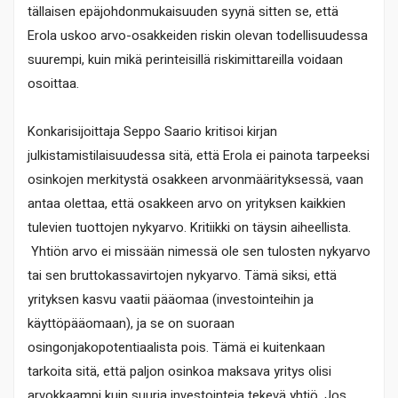
tällaisen epäjohdonmukaisuuden syynä sitten se, että
Erola uskoo arvo-osakkeiden riskin olevan todellisuudessa
suurempi, kuin mikä perinteisillä riskimittareilla voidaan
osoittaa.
Konkarisijoittaja Seppo Saario kritisoi kirjan
julkistamistilaisuudessa sitä, että Erola ei painota tarpeeksi
osinkojen merkitystä osakkeen arvonmäärityksessä, vaan
antaa olettaa, että osakkeen arvo on yrityksen kaikkien
tulevien tuottojen nykyarvo. Kritiikki on täysin aiheellista.
Yhtiön arvo ei missään nimessä ole sen tulosten nykyarvo
tai sen bruttokassavirtojen nykyarvo. Tämä siksi, että
yrityksen kasvu vaatii pääomaa (investointeihin ja
käyttöpääomaan), ja se on suoraan
osingonjakopotentiaalista pois. Tämä ei kuitenkaan
tarkoita sitä, että paljon osinkoa maksava yritys olisi
arvokkaampi kuin suuria investointeja tekevä yhtiö. Jos