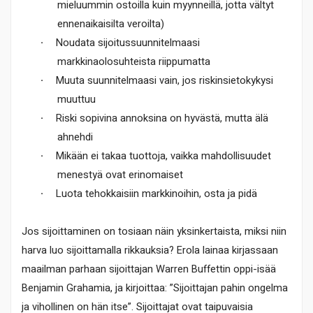
mieluummin ostoilla kuin myynneillä, jotta vältyt
ennenaikaisilta veroilta)
·
Noudata sijoitussuunnitelmaasi
markkinaolosuhteista riippumatta
·
Muuta suunnitelmaasi vain, jos riskinsietokykysi
muuttuu
·
Riski sopivina annoksina on hyvästä, mutta älä
ahnehdi
·
Mikään ei takaa tuottoja, vaikka mahdollisuudet
menestyä ovat erinomaiset
·
Luota tehokkaisiin markkinoihin, osta ja pidä
Jos sijoittaminen on tosiaan näin yksinkertaista, miksi niin
harva luo sijoittamalla rikkauksia? Erola lainaa kirjassaan
maailman parhaan sijoittajan Warren Buffettin oppi-isää
Benjamin Grahamia, ja kirjoittaa: ”Sijoittajan pahin ongelma
ja vihollinen on hän itse”. Sijoittajat ovat taipuvaisia