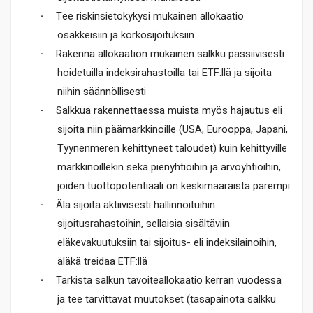
·
Tee riskinsietokykysi mukainen allokaatio
osakkeisiin ja korkosijoituksiin
·
Rakenna allokaation mukainen salkku passiivisesti
hoidetuilla indeksirahastoilla tai ETF:llä ja sijoita
niihin säännöllisesti
·
Salkkua rakennettaessa muista myös hajautus eli
sijoita niin päämarkkinoille (USA, Eurooppa, Japani,
Tyynenmeren kehittyneet taloudet) kuin kehittyville
markkinoillekin sekä pienyhtiöihin ja arvoyhtiöihin,
joiden tuottopotentiaali on keskimääräistä parempi
·
Älä sijoita aktiivisesti hallinnoituihin
sijoitusrahastoihin, sellaisia sisältäviin
eläkevakuutuksiin tai sijoitus- eli indeksilainoihin,
äläkä treidaa ETF:llä
·
Tarkista salkun tavoiteallokaatio kerran vuodessa
ja tee tarvittavat muutokset (tasapainota salkku