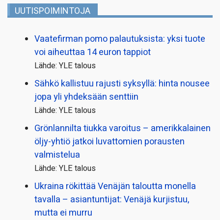
UUTISPOIMINTOJA
Vaatefirman pomo palautuksista: yksi tuote
voi aiheuttaa 14 euron tappiot
Lähde: YLE talous
Sähkö kallistuu rajusti syksyllä: hinta nousee
jopa yli yhdeksään senttiin
Lähde: YLE talous
Grönlannilta tiukka varoitus – amerikkalainen
öljy-yhtiö jatkoi luvattomien porausten
valmistelua
Lähde: YLE talous
Ukraina rökittää Venäjän taloutta monella
tavalla – asiantuntijat: Venäjä kurjistuu,
mutta ei murru