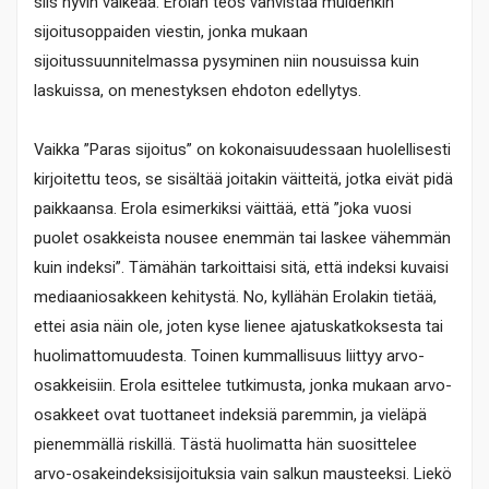
siis hyvin vaikeaa. Erolan teos vahvistaa muidenkin
sijoitusoppaiden viestin, jonka mukaan
sijoitussuunnitelmassa pysyminen niin nousuissa kuin
laskuissa, on menestyksen ehdoton edellytys.
Vaikka ”Paras sijoitus” on kokonaisuudessaan huolellisesti
kirjoitettu teos, se sisältää joitakin väitteitä, jotka eivät pidä
paikkaansa. Erola esimerkiksi väittää, että ”joka vuosi
puolet osakkeista nousee enemmän tai laskee vähemmän
kuin indeksi”. Tämähän tarkoittaisi sitä, että indeksi kuvaisi
mediaaniosakkeen kehitystä. No, kyllähän Erolakin tietää,
ettei asia näin ole, joten kyse lienee ajatuskatkoksesta tai
huolimattomuudesta. Toinen kummallisuus liittyy arvo-
osakkeisiin. Erola esittelee tutkimusta, jonka mukaan arvo-
osakkeet ovat tuottaneet indeksiä paremmin, ja vieläpä
pienemmällä riskillä. Tästä huolimatta hän suosittelee
arvo-osakeindeksisijoituksia vain salkun mausteeksi. Liekö