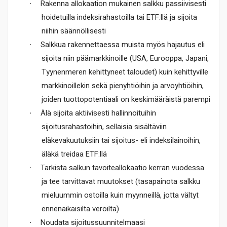
·
Rakenna allokaation mukainen salkku passiivisesti
hoidetuilla indeksirahastoilla tai ETF:llä ja sijoita
niihin säännöllisesti
·
Salkkua rakennettaessa muista myös hajautus eli
sijoita niin päämarkkinoille (USA, Eurooppa, Japani,
Tyynenmeren kehittyneet taloudet) kuin kehittyville
markkinoillekin sekä pienyhtiöihin ja arvoyhtiöihin,
joiden tuottopotentiaali on keskimääräistä parempi
·
Älä sijoita aktiivisesti hallinnoituihin
sijoitusrahastoihin, sellaisia sisältäviin
eläkevakuutuksiin tai sijoitus- eli indeksilainoihin,
äläkä treidaa ETF:llä
·
Tarkista salkun tavoiteallokaatio kerran vuodessa
ja tee tarvittavat muutokset (tasapainota salkku
mieluummin ostoilla kuin myynneillä, jotta vältyt
ennenaikaisilta veroilta)
·
Noudata sijoitussuunnitelmaasi