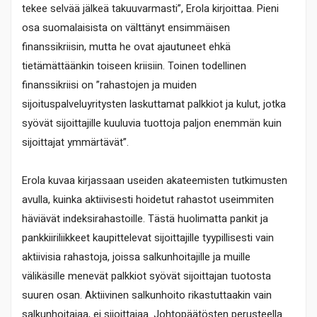
tekee selvää jälkeä takuuvarmasti”, Erola kirjoittaa. Pieni
osa suomalaisista on välttänyt ensimmäisen
finanssikriisin, mutta he ovat ajautuneet ehkä
tietämättäänkin toiseen kriisiin. Toinen todellinen
finanssikriisi on ”rahastojen ja muiden
sijoituspalveluyritysten laskuttamat palkkiot ja kulut, jotka
syövät sijoittajille kuuluvia tuottoja paljon enemmän kuin
sijoittajat ymmärtävät”.
Erola kuvaa kirjassaan useiden akateemisten tutkimusten
avulla, kuinka aktiivisesti hoidetut rahastot useimmiten
häviävät indeksirahastoille. Tästä huolimatta pankit ja
pankkiiriliikkeet kaupittelevat sijoittajille tyypillisesti vain
aktiivisia rahastoja, joissa salkunhoitajille ja muille
välikäsille menevät palkkiot syövät sijoittajan tuotosta
suuren osan. Aktiivinen salkunhoito rikastuttaakin vain
salkunhoitajaa, ei sijoittajaa. Johtopäätösten perusteella