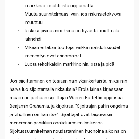
markkinaolosuhteista riippumatta
·
Muuta suunnitelmaasi vain, jos riskinsietokykysi
muuttuu
·
Riski sopivina annoksina on hyvästä, mutta älä
ahnehdi
·
Mikään ei takaa tuottoja, vaikka mahdollisuudet
menestyä ovat erinomaiset
·
Luota tehokkaisiin markkinoihin, osta ja pidä
Jos sijoittaminen on tosiaan näin yksinkertaista, miksi niin
harva luo sijoittamalla rikkauksia? Erola lainaa kirjassaan
maailman parhaan sijoittajan Warren Buffettin oppi-isää
Benjamin Grahamia, ja kirjoittaa: ”Sijoittajan pahin ongelma
ja vihollinen on hän itse”. Sijoittajat ovat taipuvaisia
menemään paniikkiin osakekurssien laskiessa.
Sijoitussuunnitelman noudattaminen huonoina aikoina on