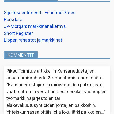
Sijoitussentimentti: Fear and Greed
Borsdata
JP-Morgan: markkinanäkemys
Short Register
Lipper: rahastot ja markkinat
KOMMENTIT
Piksu Toimitus
artikkeliin
Kansanedustajien
sopeutumisrahasta 2: sopeutumisrahan määrä
:
“
Kansanedustajien ja ministereiden palkat ovat
vaatimattomia verrattuna esimerkiksi suurimpien
työmarkkinajärjestöjen tai
eläkevakuutusyhtiöiden johtajien palkkoihin.
Yhteiskunnassa pitäisi olla joku järki palkkojen…
”