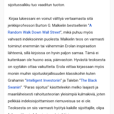
sijoitussalkku tuo vaaditun tuoton.
Kirjaa lukiessani en voinut välttyä vertaamasta sitä
jenkkiprofessori Burton G. Malkielin bestselleriin ”
A
Random Walk Down Wall Street
”, mikä puhuu myös
vahvasti indeksoinnin puolesta. Malkielin teos on varmasti
toiminut enemmän tai vähemmän Erolan inspiraation
lähteenä, sillä kirjoissa on hyvin paljon samaa. Tämä ei
kuitenkaan ole huono asia, päinvastoin. Hyvästä teoksesta
on syytäkin ottaa vaikutteita. Erola viittaa kirjassaan myös
moniin muihin sijoituskirjallisuuden klassikoihin kuten
Grahamin ”
Intelligent Investoriin
” ja Talebin ”
The Black
Swaniin
”. ”Paras sijoitus” käsitteleekin melko laajasti ja
maanläheisesti rahoitusteorian yleisimpiä kulmakiviä, joten
pelkkää indeksisijoittamisen riemuveisua se ei ole.
Teoksesta on siis varmasti hyötyä kaikille sijoittajille, olipa