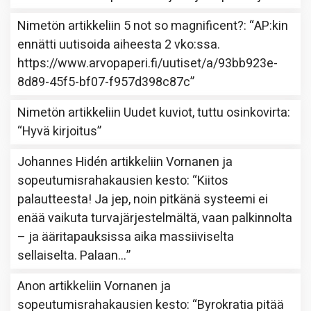
Nimetön
artikkeliin
5 not so magnificent?
: “
AP:kin
ennätti uutisoida aiheesta 2 vko:ssa.
https://www.arvopaperi.fi/uutiset/a/93bb923e-
8d89-45f5-bf07-f957d398c87c
”
Nimetön
artikkeliin
Uudet kuviot, tuttu osinkovirta
:
“
Hyvä kirjoitus
”
Johannes Hidén
artikkeliin
Vornanen ja
sopeutumisrahakausien kesto
: “
Kiitos
palautteesta! Ja jep, noin pitkänä systeemi ei
enää vaikuta turvajärjestelmältä, vaan palkinnolta
– ja ääritapauksissa aika massiiviselta
sellaiselta. Palaan…
”
Anon
artikkeliin
Vornanen ja
sopeutumisrahakausien kesto
: “
Byrokratia pitää