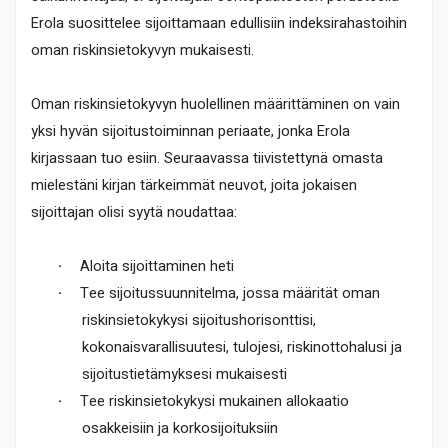
Erola suosittelee sijoittamaan edullisiin indeksirahastoihin
oman riskinsietokyvyn mukaisesti.
Oman riskinsietokyvyn huolellinen määrittäminen on vain
yksi hyvän sijoitustoiminnan periaate, jonka Erola
kirjassaan tuo esiin. Seuraavassa tiivistettynä omasta
mielestäni kirjan tärkeimmät neuvot, joita jokaisen
sijoittajan olisi syytä noudattaa:
·
Aloita sijoittaminen heti
·
Tee sijoitussuunnitelma, jossa määrität oman
riskinsietokykysi sijoitushorisonttisi,
kokonaisvarallisuutesi, tulojesi, riskinottohalusi ja
sijoitustietämyksesi mukaisesti
·
Tee riskinsietokykysi mukainen allokaatio
osakkeisiin ja korkosijoituksiin