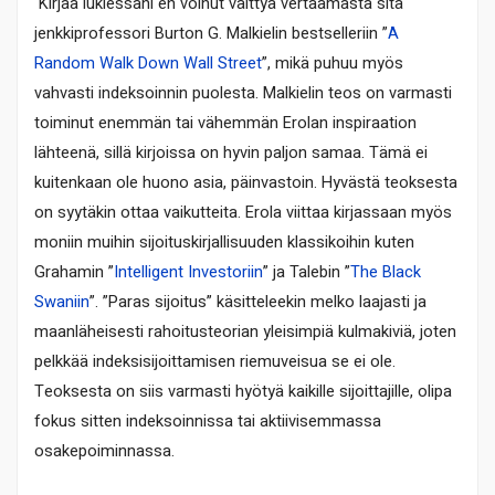
Kirjaa lukiessani en voinut välttyä vertaamasta sitä
jenkkiprofessori Burton G. Malkielin bestselleriin ”
A
Random Walk Down Wall Street
”, mikä puhuu myös
vahvasti indeksoinnin puolesta. Malkielin teos on varmasti
toiminut enemmän tai vähemmän Erolan inspiraation
lähteenä, sillä kirjoissa on hyvin paljon samaa. Tämä ei
kuitenkaan ole huono asia, päinvastoin. Hyvästä teoksesta
on syytäkin ottaa vaikutteita. Erola viittaa kirjassaan myös
moniin muihin sijoituskirjallisuuden klassikoihin kuten
Grahamin ”
Intelligent Investoriin
” ja Talebin ”
The Black
Swaniin
”. ”Paras sijoitus” käsitteleekin melko laajasti ja
maanläheisesti rahoitusteorian yleisimpiä kulmakiviä, joten
pelkkää indeksisijoittamisen riemuveisua se ei ole.
Teoksesta on siis varmasti hyötyä kaikille sijoittajille, olipa
fokus sitten indeksoinnissa tai aktiivisemmassa
osakepoiminnassa.