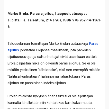
Marko Erola: Paras sijoitus, Itsepuolustusopas
sijoittajille, Talentum, 214 sivua, ISBN 978-952-14-1363-
6
Talouselämän toimittajan Marko Erolan uutuuskirja
Paras
sijoitus
johdattaa lukijansa maailmaan, jota pankkien
sijoitusneuvojat ja salkunhoitajat eivät useinkaan esittele.
Erola paljastaa mikä on oikeasti paras sijoitus. Se ei ole
mikään yksittäinen ”tähtiosake”, eikä sen enempää mikään
”tähtisalkunhoitajan” hallinnoima rahastokaan. Paras
sijoitus on passiivinen indeksisijoitus.
Erolan mielestä nykyinen finanssikriisi ei ole sijoittajan
kannalta lähellekään niin kohtalokas kuin kaksi muuta,