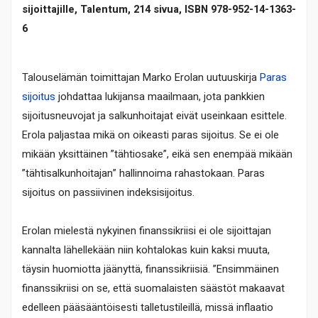
sijoittajille, Talentum, 214 sivua, ISBN 978-952-14-1363-
6
Talouselämän toimittajan Marko Erolan uutuuskirja
Paras
sijoitus
johdattaa lukijansa maailmaan, jota pankkien
sijoitusneuvojat ja salkunhoitajat eivät useinkaan esittele.
Erola paljastaa mikä on oikeasti paras sijoitus. Se ei ole
mikään yksittäinen ”tähtiosake”, eikä sen enempää mikään
”tähtisalkunhoitajan” hallinnoima rahastokaan. Paras
sijoitus on passiivinen indeksisijoitus.
Erolan mielestä nykyinen finanssikriisi ei ole sijoittajan
kannalta lähellekään niin kohtalokas kuin kaksi muuta,
täysin huomiotta jäänyttä, finanssikriisiä. ”Ensimmäinen
finanssikriisi on se, että suomalaisten säästöt makaavat
edelleen pääsääntöisesti talletustileillä, missä inflaatio