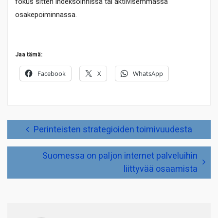
fokus sitten indeksoinnissa tai aktiivisemmassa
osakepoiminnassa.
Jaa tämä:
Facebook
X
WhatsApp
Artikkelien
Perinteisten strategioiden toimivuudesta
selaus
Suomessa on paljon internet palveluihin
liittyvää osaamista