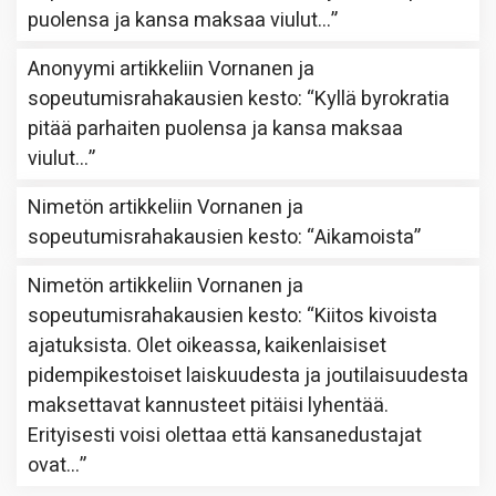
puolensa ja kansa maksaa viulut…
”
Anonyymi
artikkeliin
Vornanen ja
sopeutumisrahakausien kesto
: “
Kyllä byrokratia
pitää parhaiten puolensa ja kansa maksaa
viulut…
”
Nimetön
artikkeliin
Vornanen ja
sopeutumisrahakausien kesto
: “
Aikamoista
”
Nimetön
artikkeliin
Vornanen ja
sopeutumisrahakausien kesto
: “
Kiitos kivoista
ajatuksista. Olet oikeassa, kaikenlaisiset
pidempikestoiset laiskuudesta ja joutilaisuudesta
maksettavat kannusteet pitäisi lyhentää.
Erityisesti voisi olettaa että kansanedustajat
ovat…
”