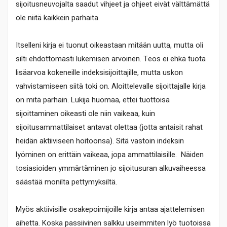
sijoitusneuvojalta saadut vihjeet ja ohjeet eivät välttämättä
ole niitä kaikkein parhaita.
Itselleni kirja ei tuonut oikeastaan mitään uutta, mutta oli
silti ehdottomasti lukemisen arvoinen. Teos ei ehkä tuota
lisäarvoa kokeneille indeksisijoittajille, mutta uskon
vahvistamiseen siitä toki on. Aloittelevalle sijoittajalle kirja
on mitä parhain. Lukija huomaa, ettei tuottoisa
sijoittaminen oikeasti ole niin vaikeaa, kuin
sijoitusammattilaiset antavat olettaa (jotta antaisit rahat
heidän aktiiviseen hoitoonsa). Sitä vastoin indeksin
lyöminen on erittäin vaikeaa, jopa ammattilaisille. Näiden
tosiasioiden ymmärtäminen jo sijoitusuran alkuvaiheessa
säästää monilta pettymyksiltä.
Myös aktiivisille osakepoimijoille kirja antaa ajattelemisen
aihetta. Koska passiivinen salkku useimmiten lyö tuotoissa