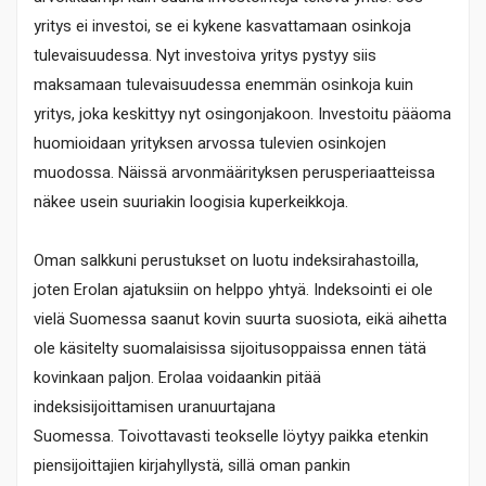
yritys ei investoi, se ei kykene kasvattamaan osinkoja
tulevaisuudessa. Nyt investoiva yritys pystyy siis
maksamaan tulevaisuudessa enemmän osinkoja kuin
yritys, joka keskittyy nyt osingonjakoon. Investoitu pääoma
huomioidaan yrityksen arvossa tulevien osinkojen
muodossa. Näissä arvonmäärityksen perusperiaatteissa
näkee usein suuriakin loogisia kuperkeikkoja.
Oman salkkuni perustukset on luotu indeksirahastoilla,
joten Erolan ajatuksiin on helppo yhtyä. Indeksointi ei ole
vielä Suomessa saanut kovin suurta suosiota, eikä aihetta
ole käsitelty suomalaisissa sijoitusoppaissa ennen tätä
kovinkaan paljon. Erolaa voidaankin pitää
indeksisijoittamisen uranuurtajana
Suomessa. Toivottavasti teokselle löytyy paikka etenkin
piensijoittajien kirjahyllystä, sillä oman pankin