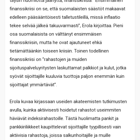
täysin huomiotta jäänyttä, finanssikriisiä. ”Ensimmäinen
finanssikriisi on se, että suomalaisten säästöt makaavat
edelleen pääsääntöisesti talletustileillä, missä inflaatio
tekee selvää jälkeä takuuvarmasti”, Erola kirjoittaa. Pieni
osa suomalaisista on välttänyt ensimmäisen
finanssikriisin, mutta he ovat ajautuneet ehkä
tietämättäänkin toiseen kriisiin. Toinen todellinen
finanssikriisi on ”rahastojen ja muiden
sijoituspalveluyritysten laskuttamat palkkiot ja kulut, jotka
syövät sijoittajille kuuluvia tuottoja paljon enemmän kuin
sijoittajat ymmärtävät”.
Erola kuvaa kirjassaan useiden akateemisten tutkimusten
avulla, kuinka aktiivisesti hoidetut rahastot useimmiten
häviävät indeksirahastoille. Tästä huolimatta pankit ja
pankkiiriliikkeet kaupittelevat sijoittajille tyypillisesti vain
aktiivisia rahastoja, joissa salkunhoitajille ja muille