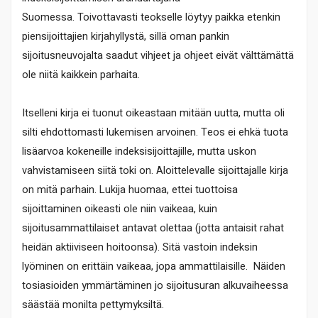
Suomessa. Toivottavasti teokselle löytyy paikka etenkin
piensijoittajien kirjahyllystä, sillä oman pankin
sijoitusneuvojalta saadut vihjeet ja ohjeet eivät välttämättä
ole niitä kaikkein parhaita.
Itselleni kirja ei tuonut oikeastaan mitään uutta, mutta oli
silti ehdottomasti lukemisen arvoinen. Teos ei ehkä tuota
lisäarvoa kokeneille indeksisijoittajille, mutta uskon
vahvistamiseen siitä toki on. Aloittelevalle sijoittajalle kirja
on mitä parhain. Lukija huomaa, ettei tuottoisa
sijoittaminen oikeasti ole niin vaikeaa, kuin
sijoitusammattilaiset antavat olettaa (jotta antaisit rahat
heidän aktiiviseen hoitoonsa). Sitä vastoin indeksin
lyöminen on erittäin vaikeaa, jopa ammattilaisille. Näiden
tosiasioiden ymmärtäminen jo sijoitusuran alkuvaiheessa
säästää monilta pettymyksiltä.