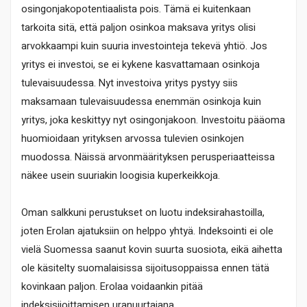
osingonjakopotentiaalista pois. Tämä ei kuitenkaan
tarkoita sitä, että paljon osinkoa maksava yritys olisi
arvokkaampi kuin suuria investointeja tekevä yhtiö. Jos
yritys ei investoi, se ei kykene kasvattamaan osinkoja
tulevaisuudessa. Nyt investoiva yritys pystyy siis
maksamaan tulevaisuudessa enemmän osinkoja kuin
yritys, joka keskittyy nyt osingonjakoon. Investoitu pääoma
huomioidaan yrityksen arvossa tulevien osinkojen
muodossa. Näissä arvonmäärityksen perusperiaatteissa
näkee usein suuriakin loogisia kuperkeikkoja.
Oman salkkuni perustukset on luotu indeksirahastoilla,
joten Erolan ajatuksiin on helppo yhtyä. Indeksointi ei ole
vielä Suomessa saanut kovin suurta suosiota, eikä aihetta
ole käsitelty suomalaisissa sijoitusoppaissa ennen tätä
kovinkaan paljon. Erolaa voidaankin pitää
indeksisijoittamisen uranuurtajana