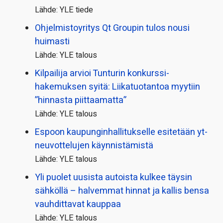
Lähde: YLE tiede
Ohjelmistoyritys Qt Groupin tulos nousi
huimasti
Lähde: YLE talous
Kilpailija arvioi Tunturin konkurssi­
hakemuksen syitä: Liikatuotantoa myytiin
”hinnasta piittaamatta”
Lähde: YLE talous
Espoon kaupungin­hallitukselle esitetään yt-
neuvottelujen käynnistämistä
Lähde: YLE talous
Yli puolet uusista autoista kulkee täysin
sähköllä – halvemmat hinnat ja kallis bensa
vauhdittavat kauppaa
Lähde: YLE talous