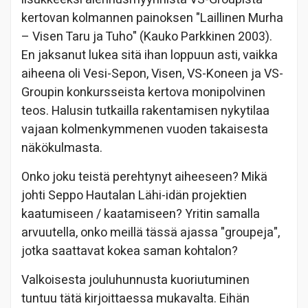
kertovan kolmannen painoksen "Laillinen Murha
– Visen Taru ja Tuho" (Kauko Parkkinen 2003).
En jaksanut lukea sitä ihan loppuun asti, vaikka
aiheena oli Vesi-Sepon, Visen, VS-Koneen ja VS-
Groupin konkursseista kertova monipolvinen
teos. Halusin tutkailla rakentamisen nykytilaa
vajaan kolmenkymmenen vuoden takaisesta
näkökulmasta.
Onko joku teistä perehtynyt aiheeseen? Mikä
johti Seppo Hautalan Lähi-idän projektien
kaatumiseen / kaatamiseen? Yritin samalla
arvuutella, onko meillä tässä ajassa "groupeja",
jotka saattavat kokea saman kohtalon?
Valkoisesta jouluhunnusta kuoriutuminen
tuntuu tätä kirjoittaessa mukavalta. Eihän