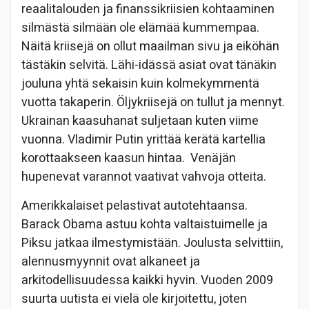
reaalitalouden ja finanssikriisien kohtaaminen
silmästä silmään ole elämää kummempaa.
Näitä kriisejä on ollut maailman sivu ja eiköhän
tästäkin selvitä. Lähi-idässä asiat ovat tänäkin
jouluna yhtä sekaisin kuin kolmekymmentä
vuotta takaperin. Öljykriisejä on tullut ja mennyt.
Ukrainan kaasuhanat suljetaan kuten viime
vuonna. Vladimir Putin yrittää kerätä kartellia
korottaakseen kaasun hintaa. Venäjän
hupenevat varannot vaativat vahvoja otteita.
Amerikkalaiset pelastivat autotehtaansa.
Barack Obama astuu kohta valtaistuimelle ja
Piksu jatkaa ilmestymistään. Joulusta selvittiin,
alennusmyynnit ovat alkaneet ja
arkitodellisuudessa kaikki hyvin. Vuoden 2009
suurta uutista ei vielä ole kirjoitettu, joten