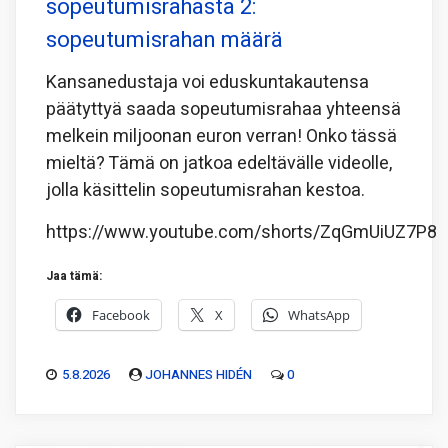
sopeutumisrahasta 2:
sopeutumisrahan määrä
Kansanedustaja voi eduskuntakautensa
päätyttyä saada sopeutumisrahaa yhteensä
melkein miljoonan euron verran! Onko tässä
mieltä? Tämä on jatkoa edeltävälle videolle,
jolla käsittelin sopeutumisrahan kestoa.
https://www.youtube.com/shorts/ZqGmUiUZ7P8
Jaa tämä:
Facebook
X
WhatsApp
5.8.2026
JOHANNES HIDÉN
0