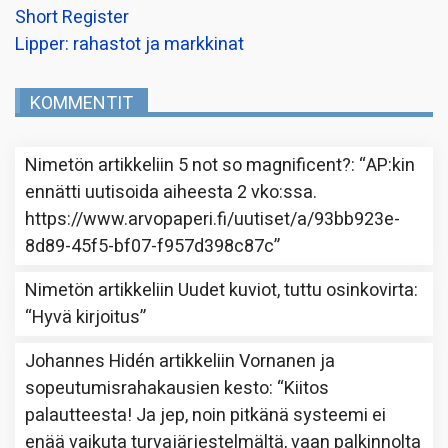
Short Register
Lipper: rahastot ja markkinat
KOMMENTIT
Nimetön
artikkeliin
5 not so magnificent?
: “
AP:kin
ennätti uutisoida aiheesta 2 vko:ssa.
https://www.arvopaperi.fi/uutiset/a/93bb923e-
8d89-45f5-bf07-f957d398c87c
”
Nimetön
artikkeliin
Uudet kuviot, tuttu osinkovirta
:
“
Hyvä kirjoitus
”
Johannes Hidén
artikkeliin
Vornanen ja
sopeutumisrahakausien kesto
: “
Kiitos
palautteesta! Ja jep, noin pitkänä systeemi ei
enää vaikuta turvajärjestelmältä, vaan palkinnolta