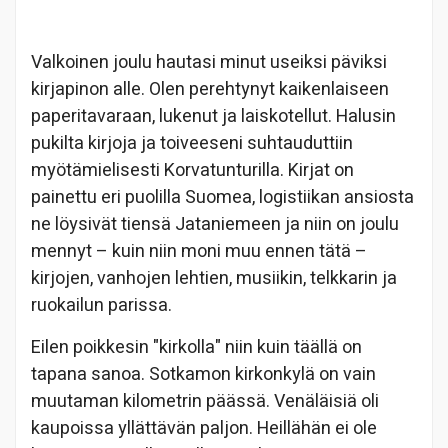
Valkoinen joulu hautasi minut useiksi päviksi
kirjapinon alle. Olen perehtynyt kaikenlaiseen
paperitavaraan, lukenut ja laiskotellut. Halusin
pukilta kirjoja ja toiveeseni suhtauduttiin
myötämielisesti Korvatunturilla. Kirjat on
painettu eri puolilla Suomea, logistiikan ansiosta
ne löysivät tiensä Jataniemeen ja niin on joulu
mennyt – kuin niin moni muu ennen tätä –
kirjojen, vanhojen lehtien, musiikin, telkkarin ja
ruokailun parissa.
Eilen poikkesin "kirkolla" niin kuin täällä on
tapana sanoa. Sotkamon kirkonkylä on vain
muutaman kilometrin päässä. Venäläisiä oli
kaupoissa yllättävän paljon. Heillähän ei ole