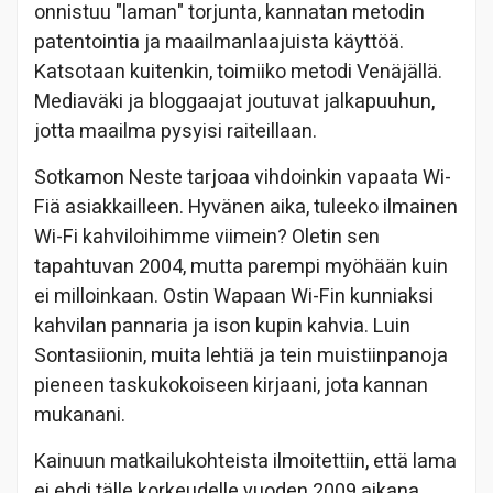
onnistuu "laman" torjunta, kannatan metodin
patentointia ja maailmanlaajuista käyttöä.
Katsotaan kuitenkin, toimiiko metodi Venäjällä.
Mediaväki ja bloggaajat joutuvat jalkapuuhun,
jotta maailma pysyisi raiteillaan.
Sotkamon Neste tarjoaa vihdoinkin vapaata Wi-
Fiä asiakkailleen. Hyvänen aika, tuleeko ilmainen
Wi-Fi kahviloihimme viimein? Oletin sen
tapahtuvan 2004, mutta parempi myöhään kuin
ei milloinkaan. Ostin Wapaan Wi-Fin kunniaksi
kahvilan pannaria ja ison kupin kahvia. Luin
Sontasiionin, muita lehtiä ja tein muistiinpanoja
pieneen taskukokoiseen kirjaani, jota kannan
mukanani.
Kainuun matkailukohteista ilmoitettiin, että lama
ei ehdi tälle korkeudelle vuoden 2009 aikana.