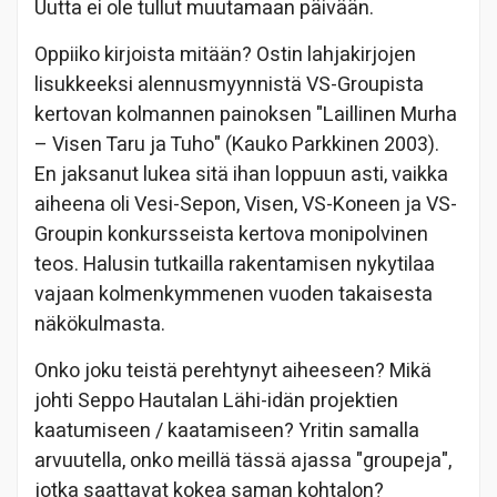
Uutta ei ole tullut muutamaan päivään.
Oppiiko kirjoista mitään? Ostin lahjakirjojen
lisukkeeksi alennusmyynnistä VS-Groupista
kertovan kolmannen painoksen "Laillinen Murha
– Visen Taru ja Tuho" (Kauko Parkkinen 2003).
En jaksanut lukea sitä ihan loppuun asti, vaikka
aiheena oli Vesi-Sepon, Visen, VS-Koneen ja VS-
Groupin konkursseista kertova monipolvinen
teos. Halusin tutkailla rakentamisen nykytilaa
vajaan kolmenkymmenen vuoden takaisesta
näkökulmasta.
Onko joku teistä perehtynyt aiheeseen? Mikä
johti Seppo Hautalan Lähi-idän projektien
kaatumiseen / kaatamiseen? Yritin samalla
arvuutella, onko meillä tässä ajassa "groupeja",
jotka saattavat kokea saman kohtalon?