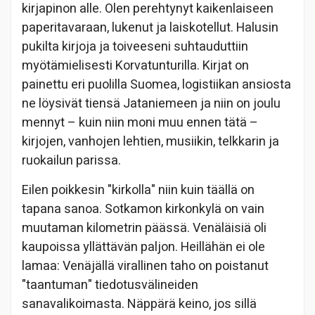
kirjapinon alle. Olen perehtynyt kaikenlaiseen
paperitavaraan, lukenut ja laiskotellut. Halusin
pukilta kirjoja ja toiveeseni suhtauduttiin
myötämielisesti Korvatunturilla. Kirjat on
painettu eri puolilla Suomea, logistiikan ansiosta
ne löysivät tiensä Jataniemeen ja niin on joulu
mennyt – kuin niin moni muu ennen tätä –
kirjojen, vanhojen lehtien, musiikin, telkkarin ja
ruokailun parissa.
Eilen poikkesin "kirkolla" niin kuin täällä on
tapana sanoa. Sotkamon kirkonkylä on vain
muutaman kilometrin päässä. Venäläisiä oli
kaupoissa yllättävän paljon. Heillähän ei ole
lamaa: Venäjällä virallinen taho on poistanut
"taantuman" tiedotusvälineiden
sanavalikoimasta. Näppärä keino, jos sillä