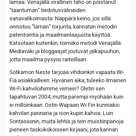
lamaa: Venäjällä virallinen taho on poistanut
"taantuman" tiedotusvälineiden
sanavalikoimasta. Näppärä keino, jos sillä
onnistuu "laman" torjunta, kannatan metodin
patentointia ja maailmanlaajuista käyttöä.
Katsotaan kuitenkin, toimiiko metodi Venäjällä.
Mediaväki ja bloggaajat joutuvat jalkapuuhun,
jotta maailma pysyisi raiteillaan.
Sotkamon Neste tarjoaa vihdoinkin vapaata Wi-
Fiä asiakkailleen. Hyvänen aika, tuleeko ilmainen
Wi-Fi kahviloihimme viimein? Oletin sen
tapahtuvan 2004, mutta parempi myöhään kuin
ei milloinkaan. Ostin Wapaan Wi-Fin kunniaksi
kahvilan pannaria ja ison kupin kahvia. Luin
Sontasiionin, muita lehtiä ja tein muistiinpanoja
pieneen taskukokoiseen kirjaani, jota kannan