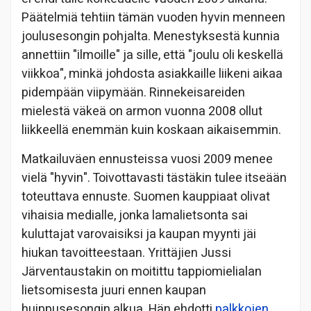
Päätelmiä tehtiin tämän vuoden hyvin menneen
joulusesongin pohjalta. Menestyksestä kunnia
annettiin "ilmoille" ja sille, että "joulu oli keskellä
viikkoa", minkä johdosta asiakkaille liikeni aikaa
pidempään viipymään. Rinnekeisareiden
mielestä väkeä on armon vuonna 2008 ollut
liikkeellä enemmän kuin koskaan aikaisemmin.
Matkailuväen ennusteissa vuosi 2009 menee
vielä "hyvin". Toivottavasti tästäkin tulee itseään
toteuttava ennuste. Suomen kauppiaat olivat
vihaisia medialle, jonka lamalietsonta sai
kuluttajat varovaisiksi ja kaupan myynti jäi
hiukan tavoitteestaan. Yrittäjien Jussi
Järventaustakin on moitittu tappiomielialan
lietsomisesta juuri ennen kaupan
huippusesongin alkua. Hän ehdotti
palkkojen