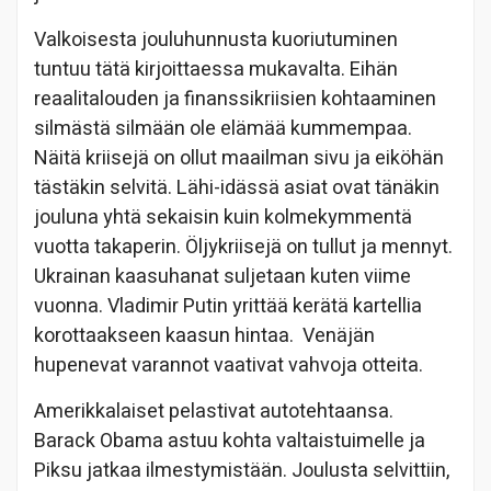
Valkoisesta jouluhunnusta kuoriutuminen
tuntuu tätä kirjoittaessa mukavalta. Eihän
reaalitalouden ja finanssikriisien kohtaaminen
silmästä silmään ole elämää kummempaa.
Näitä kriisejä on ollut maailman sivu ja eiköhän
tästäkin selvitä. Lähi-idässä asiat ovat tänäkin
jouluna yhtä sekaisin kuin kolmekymmentä
vuotta takaperin. Öljykriisejä on tullut ja mennyt.
Ukrainan kaasuhanat suljetaan kuten viime
vuonna. Vladimir Putin yrittää kerätä kartellia
korottaakseen kaasun hintaa. Venäjän
hupenevat varannot vaativat vahvoja otteita.
Amerikkalaiset pelastivat autotehtaansa.
Barack Obama astuu kohta valtaistuimelle ja
Piksu jatkaa ilmestymistään. Joulusta selvittiin,