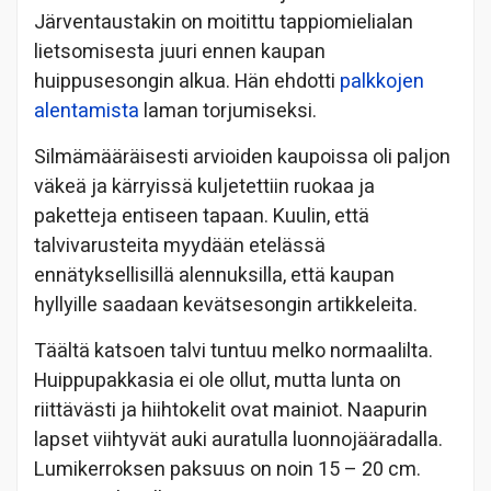
Järventaustakin on moitittu tappiomielialan
lietsomisesta juuri ennen kaupan
huippusesongin alkua. Hän ehdotti
palkkojen
alentamista
laman torjumiseksi.
Silmämääräisesti arvioiden kaupoissa oli paljon
väkeä ja kärryissä kuljetettiin ruokaa ja
paketteja entiseen tapaan. Kuulin, että
talvivarusteita myydään etelässä
ennätyksellisillä alennuksilla, että kaupan
hyllyille saadaan kevätsesongin artikkeleita.
Täältä katsoen talvi tuntuu melko normaalilta.
Huippupakkasia ei ole ollut, mutta lunta on
riittävästi ja hiihtokelit ovat mainiot. Naapurin
lapset viihtyvät auki auratulla luonnojääradalla.
Lumikerroksen paksuus on noin 15 – 20 cm.