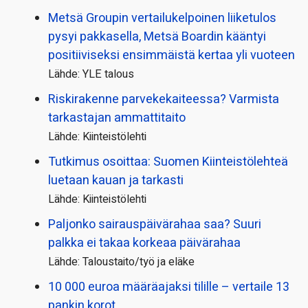
Metsä Groupin vertailu­kelpoinen liiketulos
pysyi pakkasella, Metsä Boardin kääntyi
positiiviseksi ensimmäistä kertaa yli vuoteen
Lähde: YLE talous
Riskirakenne parvekekaiteessa? Varmista
tarkastajan ammattitaito
Lähde: Kiinteistölehti
Tutkimus osoittaa: Suomen Kiinteistölehteä
luetaan kauan ja tarkasti
Lähde: Kiinteistölehti
Paljonko sairauspäivä­rahaa saa? Suuri
palkka ei takaa korkeaa päivärahaa
Lähde: Taloustaito/työ ja eläke
10 000 euroa määräajaksi tilille – vertaile 13
pankin korot