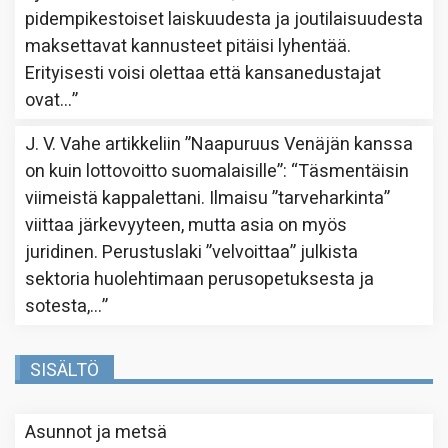
pidempikestoiset laiskuudesta ja joutilaisuudesta
maksettavat kannusteet pitäisi lyhentää.
Erityisesti voisi olettaa että kansanedustajat
ovat…
”
J. V. Vahe
artikkeliin
”Naapuruus Venäjän kanssa
on kuin lottovoitto suomalaisille”
: “
Täsmentäisin
viimeistä kappalettani. Ilmaisu ”tarveharkinta”
viittaa järkevyyteen, mutta asia on myös
juridinen. Perustuslaki ”velvoittaa” julkista
sektoria huolehtimaan perusopetuksesta ja
sotesta,…
”
SISÄLTÖ
Asunnot ja metsä