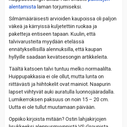
alentamista
laman torjumiseksi.
Silmämääräisesti arvioiden kaupoissa oli paljon
väkeä ja kärryissä kuljetettiin ruokaa ja
paketteja entiseen tapaan. Kuulin, että
talvivarusteita myydään etelässä
ennätyksellisillä alennuksilla, että kaupan
hyllyille saadaan kevätsesongin artikkeleita.
Täältä katsoen talvi tuntuu melko normaalilta.
Huippupakkasia ei ole ollut, mutta lunta on
riittävästi ja hiihtokelit ovat mainiot. Naapurin
lapset viihtyvät auki auratulla luonnojääradalla.
Lumikerroksen paksuus on noin 15 – 20 cm.
Uutta ei ole tullut muutamaan päivään.
Oppiiko kirjoista mitään? Ostin lahjakirjojen
lisukkeeksi alennusmyynnistä VS-Groupista