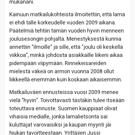
mukanani.
Kainuun matkailukohteista ilmoitettiin, että lama
ei ehdi tälle korkeudelle vuoden 2009 aikana.
Päätelmiä tehtiin tämän vuoden hyvin menneen
joulusesongin pohjalta. Menestyksestä kunnia
annettiin "ilmoille" ja sille, että "joulu oli keskellä
viikkoa", minkä johdosta asiakkaille liikeni aikaa
pidempään viipymään. Rinnekeisareiden
mielestä väkeä on armon vuonna 2008 ollut
liikkeellä enemmän kuin koskaan aikaisemmin.
Matkailuväen ennusteissa vuosi 2009 menee
vielä "hyvin". Toivottavasti tästäkin tulee itseään
toteuttava ennuste. Suomen kauppiaat olivat
vihaisia medialle, jonka lamalietsonta sai
kuluttajat varovaisiksi ja kaupan myynti jäi
hiukan tavoitteestaan. Yrittäjien Jussi