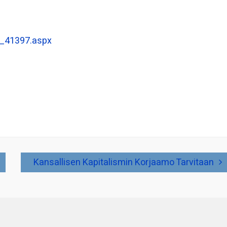
__41397.aspx
Kansallisen Kapitalismin Korjaamo Tarvitaan