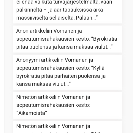
ei enää vaikuta turvajärjestelmältä, vaan
palkinnolta – ja ääritapauksissa aika
massiiviselta sellaiselta. Palaan…
”
Anon
artikkeliin
Vornanen ja
sopeutumisrahakausien kesto
: “
Byrokratia
pitää puolensa ja kansa maksaa viulut…
”
Anonyymi
artikkeliin
Vornanen ja
sopeutumisrahakausien kesto
: “
Kyllä
byrokratia pitää parhaiten puolensa ja
kansa maksaa viulut…
”
Nimetön
artikkeliin
Vornanen ja
sopeutumisrahakausien kesto
:
“
Aikamoista
”
Nimetön
artikkeliin
Vornanen ja