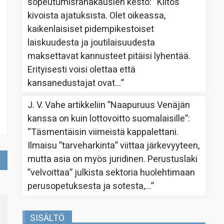
sopeutumisrahakausien kesto
: “
Kiitos
kivoista ajatuksista. Olet oikeassa,
kaikenlaisiset pidempikestoiset
laiskuudesta ja joutilaisuudesta
maksettavat kannusteet pitäisi lyhentää.
Erityisesti voisi olettaa että
kansanedustajat ovat…
”
J. V. Vahe
artikkeliin
”Naapuruus Venäjän
kanssa on kuin lottovoitto suomalaisille”
:
“
Täsmentäisin viimeistä kappalettani.
Ilmaisu ”tarveharkinta” viittaa järkevyyteen,
mutta asia on myös juridinen. Perustuslaki
”velvoittaa” julkista sektoria huolehtimaan
perusopetuksesta ja sotesta,…
”
SISÄLTÖ