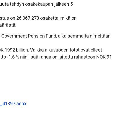
uuta tehdyn osakekaupan jälkeen 5
tus on 26 067 273 osaketta, mikä on
äärästä.
he Government Pension Fund, aikaisemmalta nimeltään
1992 billion. Vaikka alkuvuoden totot ovat olleet
tto -1.6 % niin lisää rahaa on laitettu rahastoon NOK 91
__41397.aspx