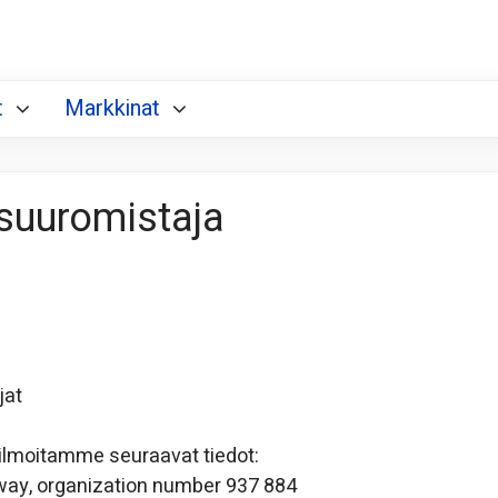
t
Markkinat
suuromistaja
jat
i ilmoitamme seuraavat tiedot:
way, organization number 937 884