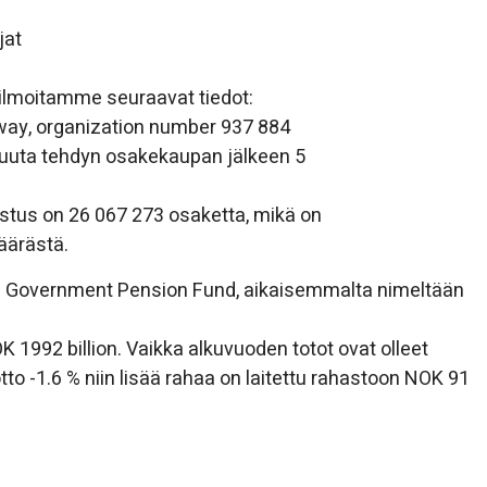
jat
i ilmoitamme seuraavat tiedot:
way, organization number 937 884
uuta tehdyn osakekaupan jälkeen 5
tus on 26 067 273 osaketta, mikä on
äärästä.
he Government Pension Fund, aikaisemmalta nimeltään
1992 billion. Vaikka alkuvuoden totot ovat olleet
tto -1.6 % niin lisää rahaa on laitettu rahastoon NOK 91