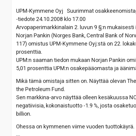
UPM-Kymmene Oyj Suurimmat osakkeenomista
-tiedote 24.10.2008 klo 17.00
Arvopaperimarkkinalain 2. luvun 9 §:n mukaisest
Norjan Pankin (Norges Bank, Central Bank of Nor
117) omistus UPM-Kymmene Oyj:stä on 22. lokak
prosenttia.
UPM:n saaman tiedon mukaan Norjan Pankin omis
5,01 prosenttia UPM:n osakepääomasta ja äänim
Mikä tämä omistaja sitten on. Näyttää olevan T
the Petroleum Fund.
Sen markkina-arvo näyttää olleen kesäkuussa NOK 
negatiivisia, kokonaistuotto -1.9 %, josta osaketuo
billion.
Ohessa on kymmenen viime vuoden tuottokäyrä.