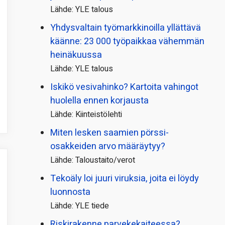
Lähde: YLE talous
Yhdysvaltain työmarkkinoilla yllättävä
käänne: 23 000 työpaikkaa vähemmän
heinäkuussa
Lähde: YLE talous
Iskikö vesivahinko? Kartoita vahingot
huolella ennen korjausta
Lähde: Kiinteistölehti
Miten lesken saamien pörssi­
osakkeiden arvo määräytyy?
Lähde: Taloustaito/verot
Tekoäly loi juuri viruksia, joita ei löydy
luonnosta
Lähde: YLE tiede
Riskirakenne parvekekaiteessa?