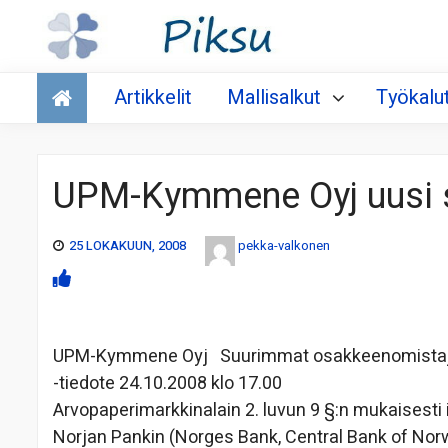
Talous
Artikkelit
Mallisalkut
Työkalu
UPM-Kymmene Oyj uusi 
25 LOKAKUUN, 2008
pekka-valkonen
UPM-Kymmene Oyj Suurimmat osakkeenomista
-tiedote 24.10.2008 klo 17.00
Arvopaperimarkkinalain 2. luvun 9 §:n mukaisest
Norjan Pankin (Norges Bank, Central Bank of Nor