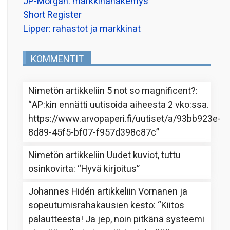
JP-Morgan: markkinanäkemys
Short Register
Lipper: rahastot ja markkinat
KOMMENTIT
Nimetön
artikkeliin
5 not so magnificent?
:
“
AP:kin ennätti uutisoida aiheesta 2 vko:ssa.
https://www.arvopaperi.fi/uutiset/a/93bb923e-
8d89-45f5-bf07-f957d398c87c
”
Nimetön
artikkeliin
Uudet kuviot, tuttu
osinkovirta
: “
Hyvä kirjoitus
”
Johannes Hidén
artikkeliin
Vornanen ja
sopeutumisrahakausien kesto
: “
Kiitos
palautteesta! Ja jep, noin pitkänä systeemi