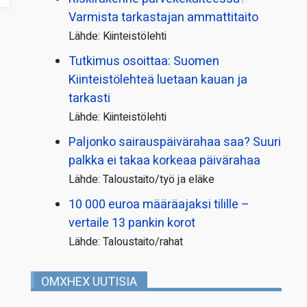
Varmista tarkastajan ammattitaito
Lähde: Kiinteistölehti
Tutkimus osoittaa: Suomen
Kiinteistölehteä luetaan kauan ja
tarkasti
Lähde: Kiinteistölehti
Paljonko sairauspäivä­rahaa saa? Suuri
palkka ei takaa korkeaa päivärahaa
Lähde: Taloustaito/työ ja eläke
10 000 euroa määräajaksi tilille –
vertaile 13 pankin korot
Lähde: Taloustaito/rahat
OMXHEX UUTISIA