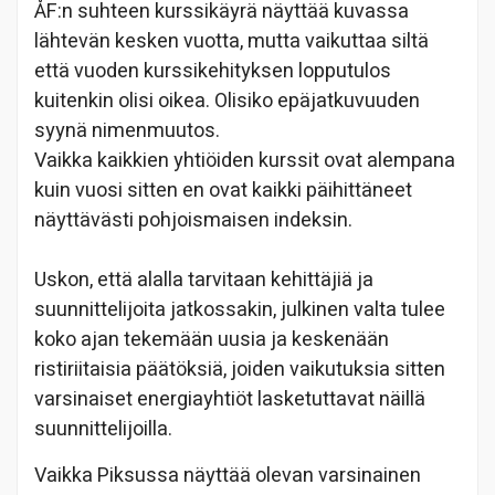
ÅF:n suhteen kurssikäyrä näyttää kuvassa
lähtevän kesken vuotta, mutta vaikuttaa siltä
että vuoden kurssikehityksen lopputulos
kuitenkin olisi oikea. Olisiko epäjatkuvuuden
syynä nimenmuutos.
Vaikka kaikkien yhtiöiden kurssit ovat alempana
kuin vuosi sitten en ovat kaikki päihittäneet
näyttävästi pohjoismaisen indeksin.
Uskon, että alalla tarvitaan kehittäjiä ja
suunnittelijoita jatkossakin, julkinen valta tulee
koko ajan tekemään uusia ja keskenään
ristiriitaisia päätöksiä, joiden vaikutuksia sitten
varsinaiset energiayhtiöt lasketuttavat näillä
suunnittelijoilla.
Vaikka Piksussa näyttää olevan varsinainen