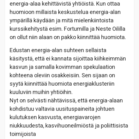
energia-alaa kehittävistä yhtiöistä. Kun ottaa
huomioon millaista keskustelua energia-alan
ympärillä käydään ja mitä mielenkiintoista
kurssikehitystä esim. Fortumilla ja Neste Oililla
on ollut niin alaan on pakko kiinnittää huomiota.
Edustan energia-alan suhteen sellaista
käsitystä, että ei kannata sijoittaa kiihkeimmän
kasvun ja samalla kovimman spekulaation
kohteena oleviin osakkeisiin. Sen sijaan on
syytä kiinnittää huomiota energiaklusteriin
kuuluviin muihin yhtiöihin.
Nyt on selvästi nähtävissä, että energia-alaan
kohdistuu valtavia uusituspaineita johtuen
kulutuksen kasvusta, energiavarojen
niukkuudesta, kasvihuoneilmiöstä ja poliittisista
toimijoista