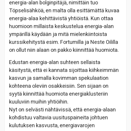
energia-alan bolginpitäjä, nimittäin tuo
Töpselisähköä, en malta olla esittämättä kuvaa
energia-alaa kehittävistä yhtiöistä. Kun ottaa
huomioon millaista keskustelua energia-alan
ympärillä käydään ja mitä mielenkiintoista
kurssikehitystä esim. Fortumilla ja Neste Oililla
on ollut niin alaan on pakko kiinnittää huomiota.
Edustan energia-alan suhteen sellaista
käsitystä, että ei kannata sijoittaa kiihkeimmän
kasvun ja samalla kovimman spekulaation
kohteena oleviin osakkeisiin. Sen sijaan on
syytä kiinnittää huomiota energiaklusteriin
kuuluviin muihin yhtiöihin.
Nyt on selvästi nähtävissä, että energia-alaan
kohdistuu valtavia uusituspaineita johtuen
kulutuksen kasvusta, energiavarojen