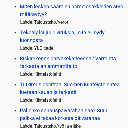
Miten lesken saamien pörssi­osakkeiden arvo
määräytyy?
Lähde: Taloustaito/verot
Tekoäly loi juuri viruksia, joita ei löydy
luonnosta
Lähde: YLE tiede
Riskirakenne parvekekaiteessa? Varmista
tarkastajan ammattitaito
Lähde: Kiinteistölehti
Tutkimus osoittaa: Suomen Kiinteistölehteä
luetaan kauan ja tarkasti
Lähde: Kiinteistölehti
Paljonko sairauspäivä­rahaa saa? Suuri
palkka ei takaa korkeaa päivärahaa
Lähde: Taloustaito/työ ja eläke