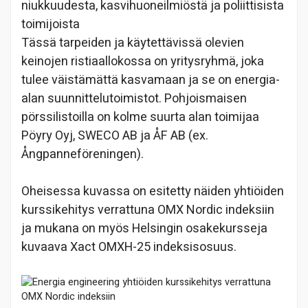
niukkuudesta, kasvihuoneilmiöstä ja poliittisista
toimijoista
Tässä tarpeiden ja käytettävissä olevien
keinojen ristiaallokossa on yritysryhmä, joka
tulee väistämättä kasvamaan ja se on energia-
alan suunnittelutoimistot. Pohjoismaisen
pörssilistoilla on kolme suurta alan toimijaa
Pöyry Oyj, SWECO AB ja ÅF AB (ex.
Ångpanneföreningen).
Oheisessa kuvassa on esitetty näiden yhtiöiden
kurssikehitys verrattuna OMX Nordic indeksiin
ja mukana on myös Helsingin osakekursseja
kuvaava Xact OMXH-25 indeksisosuus.