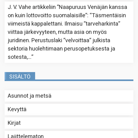
J. V. Vahe
artikkeliin
”Naapuruus Venäjän kanssa
on kuin lottovoitto suomalaisille”
: “
Täsmentäisin
viimeistä kappalettani. Ilmaisu ”tarveharkinta”
viittaa järkevyyteen, mutta asia on myös
juridinen. Perustuslaki ”velvoittaa” julkista
sektoria huolehtimaan perusopetuksesta ja
sotesta,…
”
SISÄLTÖ
Asunnot ja metsä
Kevyttä
Kirjat
Lajittelematon