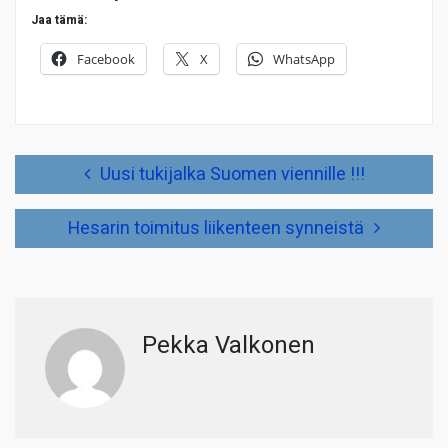
Jaa tämä:
Facebook
X
WhatsApp
Artikkelien
Uusi tukijalka Suomen viennille !!!
selaus
Hesarin toimitus liikenteen synneistä
Pekka Valkonen