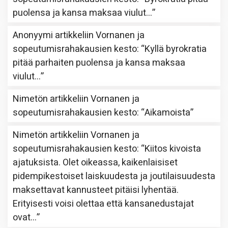
puolensa ja kansa maksaa viulut…
”
Anonyymi
artikkeliin
Vornanen ja
sopeutumisrahakausien kesto
: “
Kyllä byrokratia
pitää parhaiten puolensa ja kansa maksaa
viulut…
”
Nimetön
artikkeliin
Vornanen ja
sopeutumisrahakausien kesto
: “
Aikamoista
”
Nimetön
artikkeliin
Vornanen ja
sopeutumisrahakausien kesto
: “
Kiitos kivoista
ajatuksista. Olet oikeassa, kaikenlaisiset
pidempikestoiset laiskuudesta ja joutilaisuudesta
maksettavat kannusteet pitäisi lyhentää.
Erityisesti voisi olettaa että kansanedustajat
ovat…
”