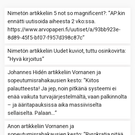
Nimetön
artikkeliin
5 not so magnificent?
: “
AP:kin
ennätti uutisoida aiheesta 2 vko:ssa.
https://www.arvopaperi.fi/uutiset/a/93bb923e-
8d89-45f5-bf07-f957d398c87c
”
Nimetön
artikkeliin
Uudet kuviot, tuttu osinkovirta
:
“
Hyvä kirjoitus
”
Johannes Hidén
artikkeliin
Vornanen ja
sopeutumisrahakausien kesto
: “
Kiitos
palautteesta! Ja jep, noin pitkänä systeemi ei
enää vaikuta turvajärjestelmältä, vaan palkinnolta
– ja ääritapauksissa aika massiiviselta
sellaiselta. Palaan…
”
Anon
artikkeliin
Vornanen ja
sopeutumisrahakausien kesto
: “
Byrokratia pitää