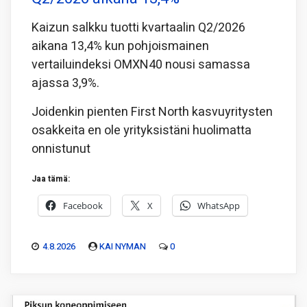
Kaizun salkku tuotti kvartaalin Q2/2026
aikana 13,4% kun pohjoismainen
vertailuindeksi OMXN40 nousi samassa
ajassa 3,9%.
Joidenkin pienten First North kasvuyritysten
osakkeita en ole yrityksistäni huolimatta
onnistunut
Jaa tämä:
Facebook
X
WhatsApp
4.8.2026
KAI NYMAN
0