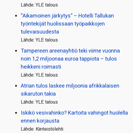
Lähde: YLE talous
”Aikamoinen järkytys” – Hotelli Tallukan
työntekijät huolissaan työpaikkojen
tulevaisuudesta
Lähde: YLE talous
Tampereen areenayhtiö teki viime vuonna
noin 1,2 miljoonaa euroa tappiota – tulos
heikkeni roimasti
Lähde: YLE talous
Atrian tulos laskee miljoonia afrikkalaisen
sikaruton takia
Lähde: YLE talous
Iskikö vesivahinko? Kartoita vahingot huolella
ennen korjausta
Lähde: Kiinteistölehti