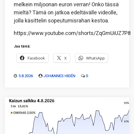
melkein miljoonan euron verran! Onko tässä
mieltä? Tämä on jatkoa edeltävälle videolle,
jolla käsittelin sopeutumisrahan kestoa.
https://www.youtube.com/shorts/ZqGmUiUZ7P8
Jaa tämä:
Facebook
X
WhatsApp
5.8.2026
JOHANNES HIDÉN
0