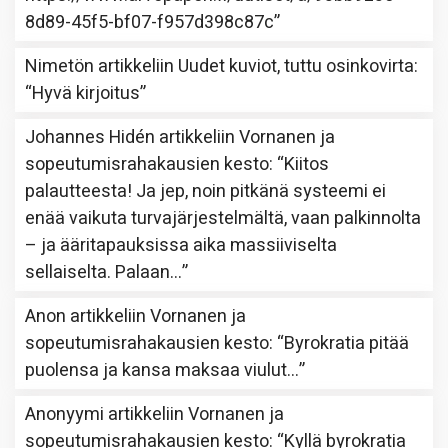
8d89-45f5-bf07-f957d398c87c
”
Nimetön
artikkeliin
Uudet kuviot, tuttu osinkovirta
:
“
Hyvä kirjoitus
”
Johannes Hidén
artikkeliin
Vornanen ja
sopeutumisrahakausien kesto
: “
Kiitos
palautteesta! Ja jep, noin pitkänä systeemi ei
enää vaikuta turvajärjestelmältä, vaan palkinnolta
– ja ääritapauksissa aika massiiviselta
sellaiselta. Palaan…
”
Anon
artikkeliin
Vornanen ja
sopeutumisrahakausien kesto
: “
Byrokratia pitää
puolensa ja kansa maksaa viulut…
”
Anonyymi
artikkeliin
Vornanen ja
sopeutumisrahakausien kesto
: “
Kyllä byrokratia