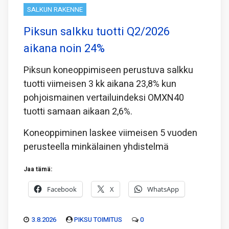
SALKUN RAKENNE
Piksun salkku tuotti Q2/2026
aikana noin 24%
Piksun koneoppimiseen perustuva salkku
tuotti viimeisen 3 kk aikana 23,8% kun
pohjoismainen vertailuindeksi OMXN40
tuotti samaan aikaan 2,6%.
Koneoppiminen laskee viimeisen 5 vuoden
perusteella minkälainen yhdistelmä
Jaa tämä:
Facebook
X
WhatsApp
3.8.2026
PIKSU TOIMITUS
0