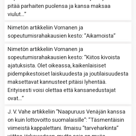
pitää parhaiten puolensa ja kansa maksaa
viulut…
”
Nimetön
artikkeliin
Vornanen ja
sopeutumisrahakausien kesto
: “
Aikamoista
”
Nimetön
artikkeliin
Vornanen ja
sopeutumisrahakausien kesto
: “
Kiitos kivoista
ajatuksista. Olet oikeassa, kaikenlaisiset
pidempikestoiset laiskuudesta ja joutilaisuudesta
maksettavat kannusteet pitäisi lyhentää.
Erityisesti voisi olettaa että kansanedustajat
ovat…
”
J. V. Vahe
artikkeliin
”Naapuruus Venäjän kanssa
on kuin lottovoitto suomalaisille”
: “
Täsmentäisin
viimeistä kappalettani. Ilmaisu ”tarveharkinta”