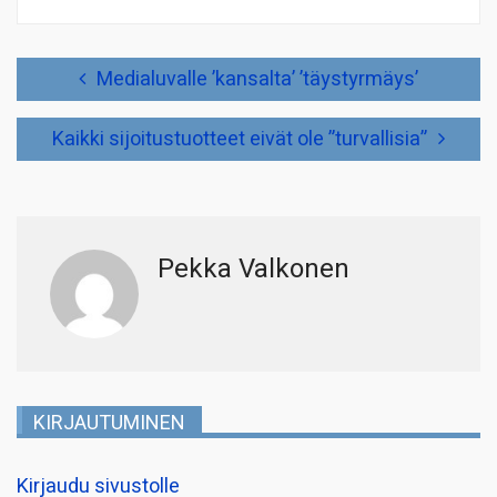
Artikkelien
Medialuvalle ’kansalta’ ’täystyrmäys’
selaus
Kaikki sijoitustuotteet eivät ole ”turvallisia”
Pekka Valkonen
KIRJAUTUMINEN
Kirjaudu sivustolle