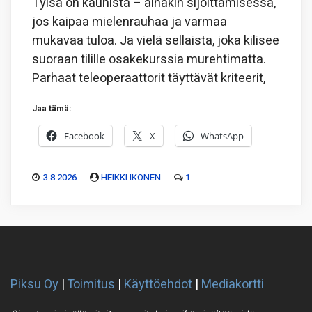
Tylsä on kaunista – ainakin sijoittamisessa,
jos kaipaa mielenrauhaa ja varmaa
mukavaa tuloa. Ja vielä sellaista, joka kilisee
suoraan tilille osakekurssia murehtimatta.
Parhaat teleoperaattorit täyttävät kriteerit,
Jaa tämä:
Facebook
X
WhatsApp
3.8.2026
HEIKKI IKONEN
1
Piksu Oy
|
Toimitus
|
Käyttöehdot
|
Mediakortti