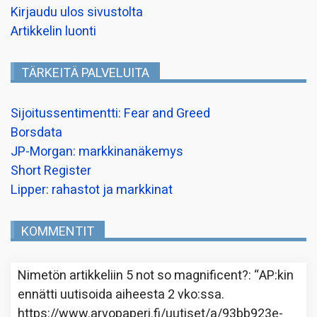
Kirjaudu ulos sivustolta
Artikkelin luonti
TÄRKEITÄ PALVELUITA
Sijoitussentimentti: Fear and Greed
Borsdata
JP-Morgan: markkinanäkemys
Short Register
Lipper: rahastot ja markkinat
KOMMENTIT
Nimetön
artikkeliin
5 not so magnificent?
: “
AP:kin
ennätti uutisoida aiheesta 2 vko:ssa.
https://www.arvopaperi.fi/uutiset/a/93bb923e-