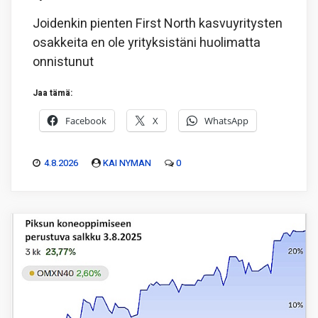
Joidenkin pienten First North kasvuyritysten
osakkeita en ole yrityksistäni huolimatta
onnistunut
Jaa tämä:
Facebook
X
WhatsApp
4.8.2026
KAI NYMAN
0