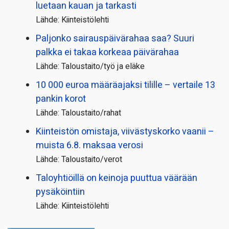
luetaan kauan ja tarkasti
Lähde: Kiinteistölehti
Paljonko sairauspäivä­rahaa saa? Suuri
palkka ei takaa korkeaa päivärahaa
Lähde: Taloustaito/työ ja eläke
10 000 euroa määräajaksi tilille – vertaile 13
pankin korot
Lähde: Taloustaito/rahat
Kiinteistön omistaja, viivästyskorko vaanii –
muista 6.8. maksaa verosi
Lähde: Taloustaito/verot
Taloyhtiöillä on keinoja puuttua väärään
pysäköintiin
Lähde: Kiinteistölehti