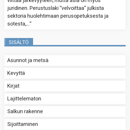
viittaa järkevyyteen, mutta asia on myös
juridinen. Perustuslaki ”velvoittaa” julkista
sektoria huolehtimaan perusopetuksesta ja
sotesta,…
”
SISÄLTÖ
Asunnot ja metsä
Kevyttä
Kirjat
Lajittelematon
Salkun rakenne
Sijoittaminen