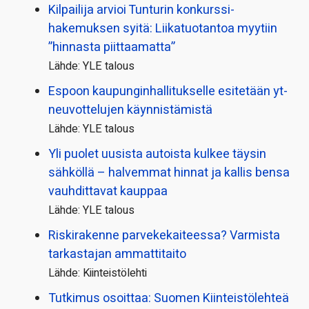
Kilpailija arvioi Tunturin konkurssi­
hakemuksen syitä: Liikatuotantoa myytiin
”hinnasta piittaamatta”
Lähde: YLE talous
Espoon kaupungin­hallitukselle esitetään yt-
neuvottelujen käynnistämistä
Lähde: YLE talous
Yli puolet uusista autoista kulkee täysin
sähköllä – halvemmat hinnat ja kallis bensa
vauhdittavat kauppaa
Lähde: YLE talous
Riskirakenne parvekekaiteessa? Varmista
tarkastajan ammattitaito
Lähde: Kiinteistölehti
Tutkimus osoittaa: Suomen Kiinteistölehteä