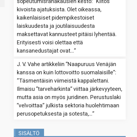
sopeutumisrahakausien kesto
: “
Kiitos
kivoista ajatuksista. Olet oikeassa,
kaikenlaisiset pidempikestoiset
laiskuudesta ja joutilaisuudesta
maksettavat kannusteet pitäisi lyhentää.
Erityisesti voisi olettaa että
kansanedustajat ovat…
”
J. V. Vahe
artikkeliin
”Naapuruus Venäjän
kanssa on kuin lottovoitto suomalaisille”
:
“
Täsmentäisin viimeistä kappalettani.
Ilmaisu ”tarveharkinta” viittaa järkevyyteen,
mutta asia on myös juridinen. Perustuslaki
”velvoittaa” julkista sektoria huolehtimaan
perusopetuksesta ja sotesta,…
”
SISÄLTÖ