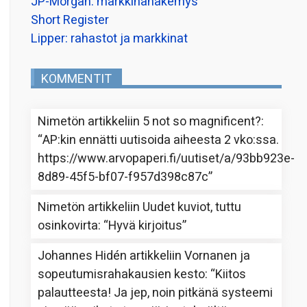
JP-Morgan: markkinanäkemys
Short Register
Lipper: rahastot ja markkinat
KOMMENTIT
Nimetön
artikkeliin
5 not so magnificent?
:
“
AP:kin ennätti uutisoida aiheesta 2 vko:ssa.
https://www.arvopaperi.fi/uutiset/a/93bb923e-
8d89-45f5-bf07-f957d398c87c
”
Nimetön
artikkeliin
Uudet kuviot, tuttu
osinkovirta
: “
Hyvä kirjoitus
”
Johannes Hidén
artikkeliin
Vornanen ja
sopeutumisrahakausien kesto
: “
Kiitos
palautteesta! Ja jep, noin pitkänä systeemi