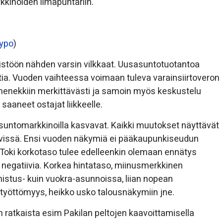
kinoiden ilmapuntariin.
ypo
)
töön nähden varsin vilkkaat. Uusasuntotuotantoa
ia. Vuoden vaihteessa voimaan tuleva varainsiirtoveron
enekkiin merkittävästi ja samoin myös keskustelu
saaneet ostajat liikkeelle.
ntomarkkinoilla kasvavat. Kaikki muutokset näyttävät
kyvissä. Ensi vuoden näkymiä ei pääkaupunkiseudun
. Toki korkotaso tulee edelleenkin olemaan ennätys
jo negatiivia. Korkea hintataso, miinusmerkkinen
mistus- kuin vuokra-asunnoissa, liian nopean
yöttömyys, heikko usko talousnäkymiin jne.
än ratkaista esim Pakilan peltojen kaavoittamisella