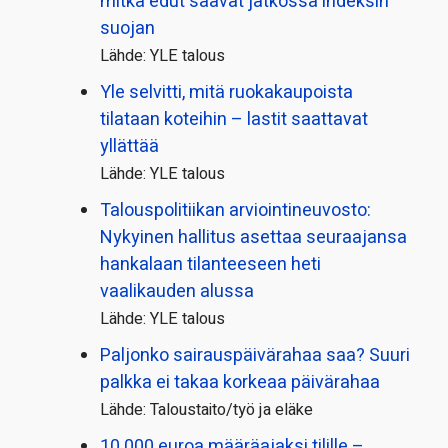
mitkä edut saavat jatkossa indeksin
suojan
Lähde: YLE talous
Yle selvitti, mitä ruokakaupoista
tilataan koteihin – lastit saattavat
yllättää
Lähde: YLE talous
Talous­politiikan arviointi­neuvosto:
Nykyinen hallitus asettaa seuraajansa
hankalaan tilanteeseen heti
vaalikauden alussa
Lähde: YLE talous
Paljonko sairauspäivä­rahaa saa? Suuri
palkka ei takaa korkeaa päivärahaa
Lähde: Taloustaito/työ ja eläke
10 000 euroa määräajaksi tilille –