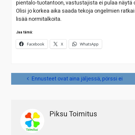
pientalo-tuotantoon, vastustajista ei pulaa näytä
Olisi jo korkea aika saada tekoja ongelmien ratkais
lisää normitalkoita.
Jaa tämä:
Facebook
X
WhatsApp
Artikkelien
Ennusteet ovat aina jäljessä, pörssi ei
selaus
Piksu Toimitus