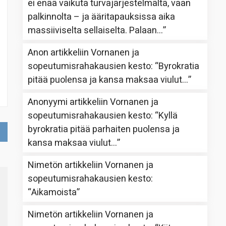
ei enää vaikuta turvajärjestelmältä, vaan
palkinnolta – ja ääritapauksissa aika
massiiviselta sellaiselta. Palaan…
”
Anon
artikkeliin
Vornanen ja
sopeutumisrahakausien kesto
: “
Byrokratia
pitää puolensa ja kansa maksaa viulut…
”
Anonyymi
artikkeliin
Vornanen ja
sopeutumisrahakausien kesto
: “
Kyllä
byrokratia pitää parhaiten puolensa ja
kansa maksaa viulut…
”
Nimetön
artikkeliin
Vornanen ja
sopeutumisrahakausien kesto
:
“
Aikamoista
”
Nimetön
artikkeliin
Vornanen ja