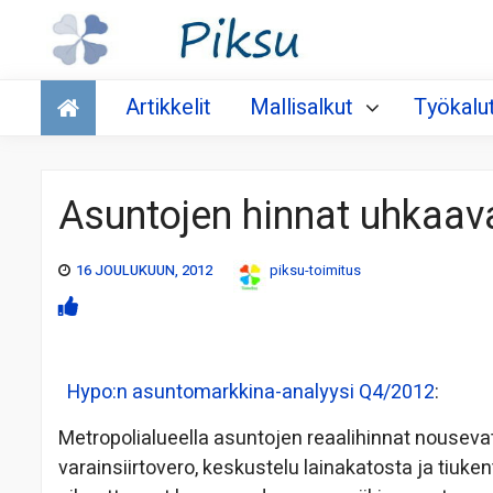
Talous
Artikkelit
Mallisalkut
Työkalu
Asuntojen hinnat uhkaav
16 JOULUKUUN, 2012
piksu-toimitus
Hypo:n asuntomarkkina-analyysi Q4/2012
:
Metropolialueella asuntojen reaalihinnat nousev
varainsiirtovero, keskustelu lainakatosta ja tiuke