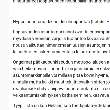
aiheuttaneet loppuvuoden nousupiikin asuntomark
Hypon asuntomarkkinoiden ilmapuntari (Lähde:
H
Loppuvuoden asuntomarkkinat ovat talousympäris
myydään veroedun varjolla tuotantoa kovaa vauht
nousu vaikuttaa nimenomaan uusien asuntojen m
lainaehtojen tiukentumisesta ja lainakatosta ovat 
Ongelmat pääkaupunkiseudun metropolialueen asu
vain heikentävän tilannetta, korjaustoimia ei nä
asuntomarkkinoille voi millään pitää kovin hyvinä
alhaalla mutta kaikki muut tekijät ovatkin sitten 
reaaliansiokehitys, hiipuva asuntotuotanto niin o
velkaantumiskehityksen katkaiseminen, kasvava t
Tyypillistä on kun Helsingissä tonttipulaa yritetä