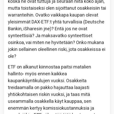
koska ne ovat tuttuja ja seuraan niitä koko ajan,
mutta toistaiseksi olen sijoittanut osakkeisiin tai
warranteihin. Ovatko vaikkapa kaupan olevat
yleisimmät DAX-ETF:t yhtä turvallisia (Deutsche
Bankin, iSharesin jne)? Entä jos ne ovat
synteettisiä? Ja maksavatko synteettiset
osinkoa, vai miten ne hyvitetään? Onko mukana
jokin sellainen oleellinen riski, jota osakkeissa ei
ole?
ETF on alkanut kiinnostaa paitsi matalien
hallinto- myös ennen kaikkea
kaupankäyntikulujen vuoksi. Osakkeita
treidaamalla on pakko hajauttaa laajasti
yhtiökohtaisen riskin vuoksi, ja taas mitä
useammalla osakkella käyt kauppaa, sen
enemmän kertyy komissiokustannuksia ja