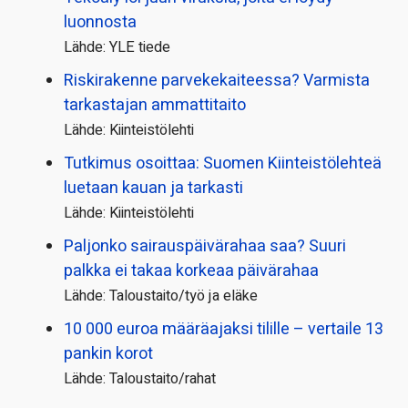
luonnosta
Lähde: YLE tiede
Riskirakenne parvekekaiteessa? Varmista
tarkastajan ammattitaito
Lähde: Kiinteistölehti
Tutkimus osoittaa: Suomen Kiinteistölehteä
luetaan kauan ja tarkasti
Lähde: Kiinteistölehti
Paljonko sairauspäivä­rahaa saa? Suuri
palkka ei takaa korkeaa päivärahaa
Lähde: Taloustaito/työ ja eläke
10 000 euroa määräajaksi tilille – vertaile 13
pankin korot
Lähde: Taloustaito/rahat