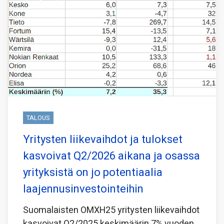
TALOUS
Yritysten liikevaihdot ja tulokset
kasvoivat Q2/2026 aikana ja osassa
yrityksistä on jo potentiaalia
laajennusinvestointeihin
Suomalaisten OMXH25 yritysten liikevaihdot
kasvoivat Q2/2025 keskimäärin 7% vuoden