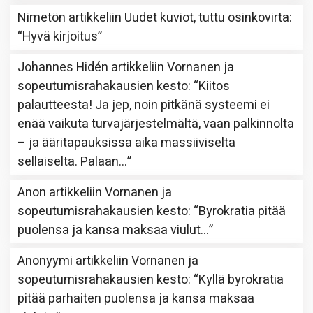
Nimetön
artikkeliin
Uudet kuviot, tuttu osinkovirta
:
“
Hyvä kirjoitus
”
Johannes Hidén
artikkeliin
Vornanen ja
sopeutumisrahakausien kesto
: “
Kiitos
palautteesta! Ja jep, noin pitkänä systeemi ei
enää vaikuta turvajärjestelmältä, vaan palkinnolta
– ja ääritapauksissa aika massiiviselta
sellaiselta. Palaan…
”
Anon
artikkeliin
Vornanen ja
sopeutumisrahakausien kesto
: “
Byrokratia pitää
puolensa ja kansa maksaa viulut…
”
Anonyymi
artikkeliin
Vornanen ja
sopeutumisrahakausien kesto
: “
Kyllä byrokratia
pitää parhaiten puolensa ja kansa maksaa