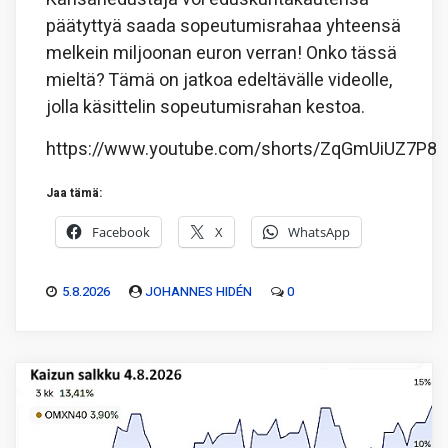
päätyttyä saada sopeutumisrahaa yhteensä
melkein miljoonan euron verran! Onko tässä
mieltä? Tämä on jatkoa edeltävälle videolle,
jolla käsittelin sopeutumisrahan kestoa.
https://www.youtube.com/shorts/ZqGmUiUZ7P8
Jaa tämä:
Facebook
X
WhatsApp
5.8.2026
JOHANNES HIDÉN
0