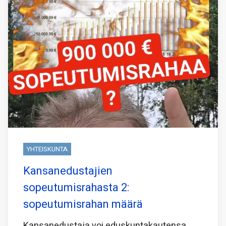
YHTEISKUNTA
Kansanedustajien
sopeutumisrahasta 2:
sopeutumisrahan määrä
Kansanedustaja voi eduskuntakautensa