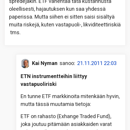
spredejäkin. ETF vähentää tätä kustannusta
oleellisesti, hajautuksen kun saa yhdessä
paperissa. Mutta siihen ei sitten saisi sisältyä
muita riskejä, kuten vastapuoli-, likviditeettiriskiä
tms.
Kai Nyman
sanoo:
21.11.2011 22:03
ETN instrumentteihin liittyy
vastapuoliriski
En tunne ETF markkinoita mitenkään hyvin,
mutta tässä muutamia tietoja:
ETF on rahasto (Exhange Traded Fund),
joka joutuu pitämään asiakkaiden varat