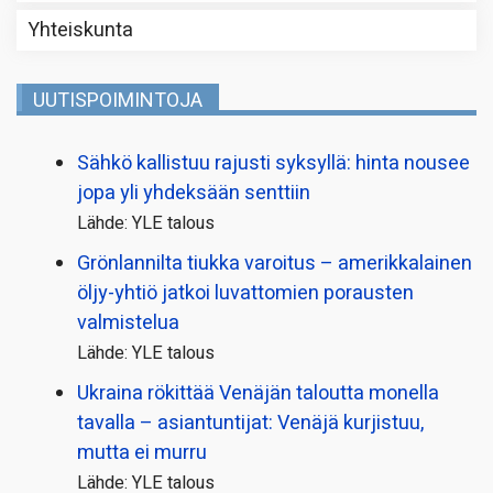
Yhteiskunta
UUTISPOIMINTOJA
Sähkö kallistuu rajusti syksyllä: hinta nousee
jopa yli yhdeksään senttiin
Lähde: YLE talous
Grönlannilta tiukka varoitus – amerikkalainen
öljy-yhtiö jatkoi luvattomien porausten
valmistelua
Lähde: YLE talous
Ukraina rökittää Venäjän taloutta monella
tavalla – asiantuntijat: Venäjä kurjistuu,
mutta ei murru
Lähde: YLE talous