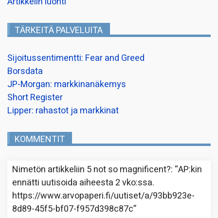
Artikkelin luonti
TÄRKEITÄ PALVELUITA
Sijoitussentimentti: Fear and Greed
Borsdata
JP-Morgan: markkinanäkemys
Short Register
Lipper: rahastot ja markkinat
KOMMENTIT
Nimetön
artikkeliin
5 not so magnificent?
: “
AP:kin
ennätti uutisoida aiheesta 2 vko:ssa.
https://www.arvopaperi.fi/uutiset/a/93bb923e-
8d89-45f5-bf07-f957d398c87c
”