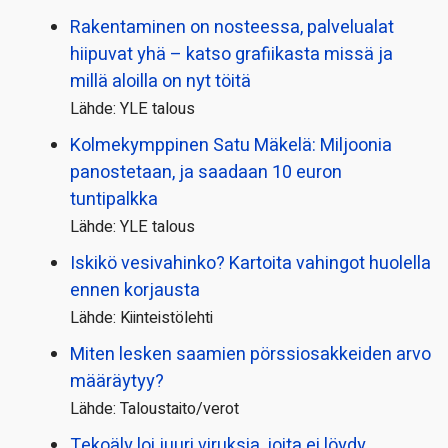
Rakentaminen on nosteessa, palvelualat
hiipuvat yhä – katso grafiikasta missä ja
millä aloilla on nyt töitä
Lähde: YLE talous
Kolmekymppinen Satu Mäkelä: Miljoonia
panostetaan, ja saadaan 10 euron
tuntipalkka
Lähde: YLE talous
Iskikö vesivahinko? Kartoita vahingot huolella
ennen korjausta
Lähde: Kiinteistölehti
Miten lesken saamien pörssi­osakkeiden arvo
määräytyy?
Lähde: Taloustaito/verot
Tekoäly loi juuri viruksia, joita ei löydy