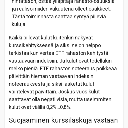
hintatason, ostaa ylläpitäjä rahasto-osuuksia
ja realisoi niiden vakuutena olleet osakkeet.
Tästä toiminnasta saattaa syntyä piileviä
kuluja.
Kaikki piilevät kulut kuitenkin näkyvät
kurssikehityksessä ja siksi ne on helppo
tarkistaa kun vertaa ETF rahaston kehitystä
vastaavaan indeksiin. Ja kulut ovat todellakin
melko pieniä. ETF rahaston noteeraus poikkeaa
päivittäin hieman vastaavan indeksin
noteerauksesta ja siksi lasketut kulut
vaihtelevat päivittäin. Joskus vuosikulut
saattavat olla negatiivisia, mutta useimmiten
kulut ovat välillä 0,2%…0,8%.
Suojaaminen kurssilaskuja vastaan