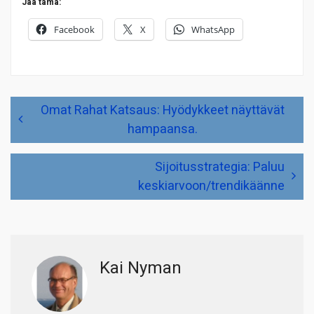
Jaa tämä:
Facebook
X
WhatsApp
Artikkelien
Omat Rahat Katsaus: Hyödykkeet näyttävät
selaus
hampaansa.
Sijoitusstrategia: Paluu
keskiarvoon/trendikäänne
Kai Nyman