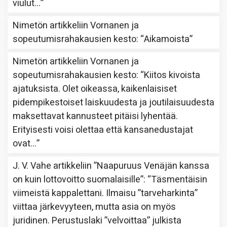
viulut…
”
Nimetön
artikkeliin
Vornanen ja
sopeutumisrahakausien kesto
: “
Aikamoista
”
Nimetön
artikkeliin
Vornanen ja
sopeutumisrahakausien kesto
: “
Kiitos kivoista
ajatuksista. Olet oikeassa, kaikenlaisiset
pidempikestoiset laiskuudesta ja joutilaisuudesta
maksettavat kannusteet pitäisi lyhentää.
Erityisesti voisi olettaa että kansanedustajat
ovat…
”
J. V. Vahe
artikkeliin
”Naapuruus Venäjän kanssa
on kuin lottovoitto suomalaisille”
: “
Täsmentäisin
viimeistä kappalettani. Ilmaisu ”tarveharkinta”
viittaa järkevyyteen, mutta asia on myös
juridinen. Perustuslaki ”velvoittaa” julkista