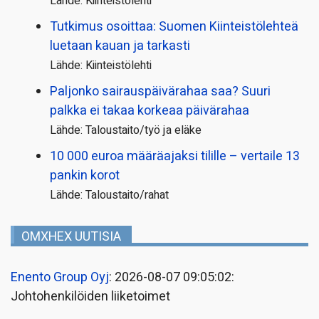
Lähde: Kiinteistölehti
Tutkimus osoittaa: Suomen Kiinteistölehteä
luetaan kauan ja tarkasti
Lähde: Kiinteistölehti
Paljonko sairauspäivä­rahaa saa? Suuri
palkka ei takaa korkeaa päivärahaa
Lähde: Taloustaito/työ ja eläke
10 000 euroa määräajaksi tilille – vertaile 13
pankin korot
Lähde: Taloustaito/rahat
OMXHEX UUTISIA
Enento Group Oyj
: 2026-08-07 09:05:02:
Johtohenkilöiden liiketoimet