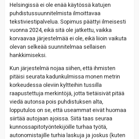
Helsingissä ei ole enää käytössä katujen
puhdistussuunnitelmista ilmoittavaa
tekstiviestipalvelua. Sopimus päättyi ilmeisesti
vuonna 2024, eikä sitä ole jatkettu, vaikka
korvaavaa järjestelmää ei ole, eikä liioin vaikuta
olevan selkeää suunnitelmaa sellaisen
hankkimiseksi.
Kun järjestelmä nojaa siihen, että ihmisten
pitäisi seurata kadunkulmissa monen metrin
korkeudessa oleviin kyltteihin tussilla
raapustettuja merkintöjä, jotta tietäisivät pitää
viedä autonsa pois puhdistuksen alta,
lopputulos on se, että useammat eivät huomaa
siirtää autojaan ajoissa. Siitä taas seuraa
kunnossapitotyöntekijöille turhaa työtä,
autonomistajille turhia laskuja ja joskus (kuten