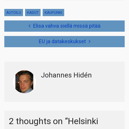
AUTOILU
KADUT
KAUPUNKI
Artikkelien
Elisa vahva siellä missä pitää
selaus
EU ja datakeskukset
Johannes Hidén
2 thoughts on “
Helsinki