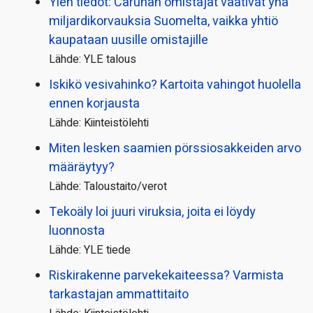
Ylen tiedot: Carunan omistajat vaativat yhä
miljardi­korvauksia Suomelta, vaikka yhtiö
kaupataan uusille omistajille
Lähde: YLE talous
Iskikö vesivahinko? Kartoita vahingot huolella
ennen korjausta
Lähde: Kiinteistölehti
Miten lesken saamien pörssi­osakkeiden arvo
määräytyy?
Lähde: Taloustaito/verot
Tekoäly loi juuri viruksia, joita ei löydy
luonnosta
Lähde: YLE tiede
Riskirakenne parvekekaiteessa? Varmista
tarkastajan ammattitaito