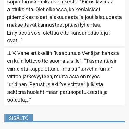
sopeutumisrahakausien kesto
: “
Kiitos kivoista
ajatuksista. Olet oikeassa, kaikenlaisiset
pidempikestoiset laiskuudesta ja joutilaisuudesta
maksettavat kannusteet pitäisi lyhentää.
Erityisesti voisi olettaa että kansanedustajat
ovat…
”
J. V. Vahe
artikkeliin
”Naapuruus Venäjän kanssa
on kuin lottovoitto suomalaisille”
: “
Täsmentäisin
viimeistä kappalettani. Ilmaisu ”tarveharkinta”
viittaa järkevyyteen, mutta asia on myös
juridinen. Perustuslaki ”velvoittaa” julkista
sektoria huolehtimaan perusopetuksesta ja
sotesta,…
”
SISÄLTÖ