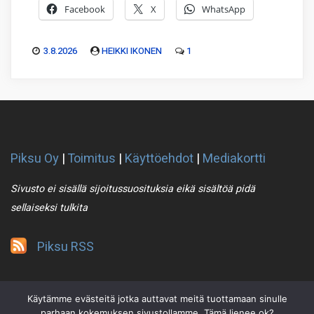
Facebook
X
WhatsApp
3.8.2026
HEIKKI IKONEN
1
Piksu Oy
|
Toimitus
|
Käyttöehdot
|
Mediakortti
Sivusto ei sisällä sijoitussuosituksia eikä sisältöä pidä
sellaiseksi tulkita
Piksu RSS
Käytämme evästeitä jotka auttavat meitä tuottamaan sinulle
parhaan kokemuksen sivustollamme. Tämä lienee ok?