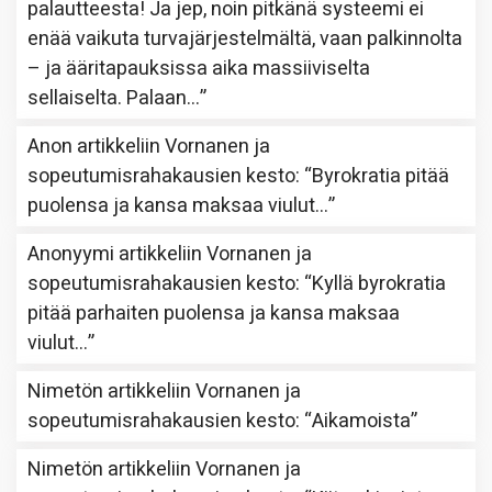
palautteesta! Ja jep, noin pitkänä systeemi ei
enää vaikuta turvajärjestelmältä, vaan palkinnolta
– ja ääritapauksissa aika massiiviselta
sellaiselta. Palaan…
”
Anon
artikkeliin
Vornanen ja
sopeutumisrahakausien kesto
: “
Byrokratia pitää
puolensa ja kansa maksaa viulut…
”
Anonyymi
artikkeliin
Vornanen ja
sopeutumisrahakausien kesto
: “
Kyllä byrokratia
pitää parhaiten puolensa ja kansa maksaa
viulut…
”
Nimetön
artikkeliin
Vornanen ja
sopeutumisrahakausien kesto
: “
Aikamoista
”
Nimetön
artikkeliin
Vornanen ja