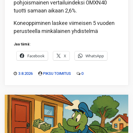
pohjoismainen vertailuindeksi OMXN40
tuotti samaan aikaan 2,6%.
Koneoppiminen laskee viimeisen 5 vuoden
perusteella minkälainen yhdistelmä
Jaa tämä:
Facebook
X
WhatsApp
3.8.2026
PIKSU TOIMITUS
0