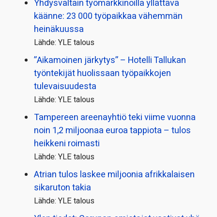
Yhdysvaltain työmarkkinoilla yllättävä
käänne: 23 000 työpaikkaa vähemmän
heinäkuussa
Lähde: YLE talous
”Aikamoinen järkytys” – Hotelli Tallukan
työntekijät huolissaan työpaikkojen
tulevaisuudesta
Lähde: YLE talous
Tampereen areenayhtiö teki viime vuonna
noin 1,2 miljoonaa euroa tappiota – tulos
heikkeni roimasti
Lähde: YLE talous
Atrian tulos laskee miljoonia afrikkalaisen
sikaruton takia
Lähde: YLE talous