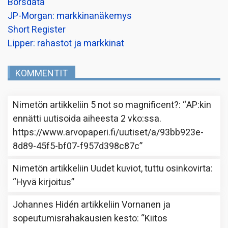
Borsdata
JP-Morgan: markkinanäkemys
Short Register
Lipper: rahastot ja markkinat
KOMMENTIT
Nimetön
artikkeliin
5 not so magnificent?
: “
AP:kin
ennätti uutisoida aiheesta 2 vko:ssa.
https://www.arvopaperi.fi/uutiset/a/93bb923e-
8d89-45f5-bf07-f957d398c87c
”
Nimetön
artikkeliin
Uudet kuviot, tuttu osinkovirta
:
“
Hyvä kirjoitus
”
Johannes Hidén
artikkeliin
Vornanen ja
sopeutumisrahakausien kesto
: “
Kiitos