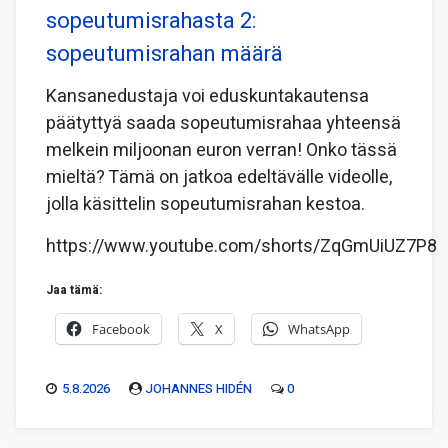
sopeutumisrahasta 2:
sopeutumisrahan määrä
Kansanedustaja voi eduskuntakautensa
päätyttyä saada sopeutumisrahaa yhteensä
melkein miljoonan euron verran! Onko tässä
mieltä? Tämä on jatkoa edeltävälle videolle,
jolla käsittelin sopeutumisrahan kestoa.
https://www.youtube.com/shorts/ZqGmUiUZ7P8
Jaa tämä:
Facebook
X
WhatsApp
5.8.2026
JOHANNES HIDÉN
0