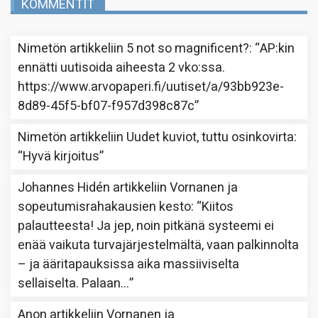
KOMMENTIT
Nimetön
artikkeliin
5 not so magnificent?
: “
AP:kin
ennätti uutisoida aiheesta 2 vko:ssa.
https://www.arvopaperi.fi/uutiset/a/93bb923e-
8d89-45f5-bf07-f957d398c87c
”
Nimetön
artikkeliin
Uudet kuviot, tuttu osinkovirta
:
“
Hyvä kirjoitus
”
Johannes Hidén
artikkeliin
Vornanen ja
sopeutumisrahakausien kesto
: “
Kiitos
palautteesta! Ja jep, noin pitkänä systeemi ei
enää vaikuta turvajärjestelmältä, vaan palkinnolta
– ja ääritapauksissa aika massiiviselta
sellaiselta. Palaan…
”
Anon
artikkeliin
Vornanen ja