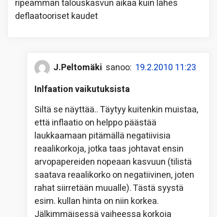
ripeämmän talouskasvun aikaa kuin lähes
deflaatooriset kaudet
J.Peltomäki
sanoo:
19.2.2010 11:23
Inlfaation vaikutuksista
Siltä se näyttää.. Täytyy kuitenkin muistaa,
että inflaatio on helppo päästää
laukkaamaan pitämällä negatiivisia
reaalikorkoja, jotka taas johtavat ensin
arvopapereiden nopeaan kasvuun (tilistä
saatava reaalikorko on negatiivinen, joten
rahat siirretään muualle). Tästä syystä
esim. kullan hinta on niin korkea.
Jälkimmäisessä vaiheessa korkoja