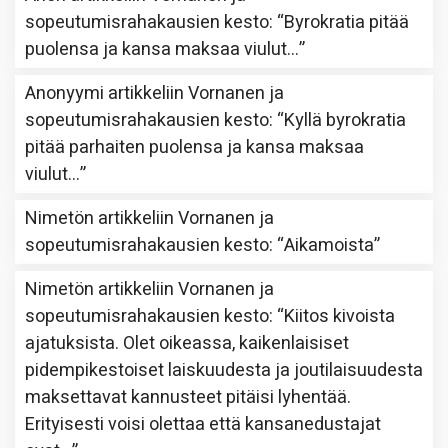
sopeutumisrahakausien kesto
: “
Byrokratia pitää
puolensa ja kansa maksaa viulut…
”
Anonyymi
artikkeliin
Vornanen ja
sopeutumisrahakausien kesto
: “
Kyllä byrokratia
pitää parhaiten puolensa ja kansa maksaa
viulut…
”
Nimetön
artikkeliin
Vornanen ja
sopeutumisrahakausien kesto
: “
Aikamoista
”
Nimetön
artikkeliin
Vornanen ja
sopeutumisrahakausien kesto
: “
Kiitos kivoista
ajatuksista. Olet oikeassa, kaikenlaisiset
pidempikestoiset laiskuudesta ja joutilaisuudesta
maksettavat kannusteet pitäisi lyhentää.
Erityisesti voisi olettaa että kansanedustajat