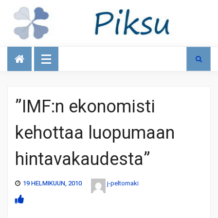
Talous
”IMF:n ekonomisti
kehottaa luopumaan
hintavakaudesta”
19 HELMIKUUN, 2010
j-peltomaki