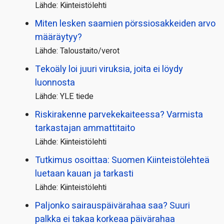
Lähde: Kiinteistölehti
Miten lesken saamien pörssi­osakkeiden arvo
määräytyy?
Lähde: Taloustaito/verot
Tekoäly loi juuri viruksia, joita ei löydy
luonnosta
Lähde: YLE tiede
Riskirakenne parvekekaiteessa? Varmista
tarkastajan ammattitaito
Lähde: Kiinteistölehti
Tutkimus osoittaa: Suomen Kiinteistölehteä
luetaan kauan ja tarkasti
Lähde: Kiinteistölehti
Paljonko sairauspäivä­rahaa saa? Suuri
palkka ei takaa korkeaa päivärahaa