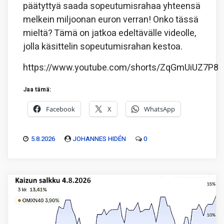
päätyttyä saada sopeutumisrahaa yhteensä
melkein miljoonan euron verran! Onko tässä
mieltä? Tämä on jatkoa edeltävälle videolle,
jolla käsittelin sopeutumisrahan kestoa.
https://www.youtube.com/shorts/ZqGmUiUZ7P8
Jaa tämä:
Facebook
X
WhatsApp
5.8.2026
JOHANNES HIDÉN
0