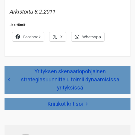
Arkistoitu 8.2.2011
Jaa tämä:
Facebook
X
WhatsApp
Artikkelien
Yrityksen skenaariopohjainen
selaus
strategiasuunnittelu toimii dynaamisissa
yrityksissä
Kriitikot kritisoi