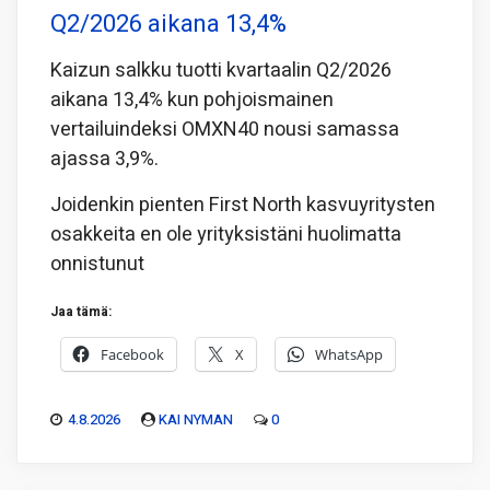
Q2/2026 aikana 13,4%
Kaizun salkku tuotti kvartaalin Q2/2026
aikana 13,4% kun pohjoismainen
vertailuindeksi OMXN40 nousi samassa
ajassa 3,9%.
Joidenkin pienten First North kasvuyritysten
osakkeita en ole yrityksistäni huolimatta
onnistunut
Jaa tämä:
Facebook
X
WhatsApp
4.8.2026
KAI NYMAN
0