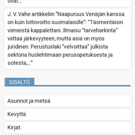
ovat…
”
J. V. Vahe
artikkeliin
”Naapuruus Venäjän kanssa
on kuin lottovoitto suomalaisille”
: “
Täsmentäisin
viimeistä kappalettani. Ilmaisu ”tarveharkinta”
viittaa järkevyyteen, mutta asia on myös
juridinen. Perustuslaki ”velvoittaa” julkista
sektoria huolehtimaan perusopetuksesta ja
sotesta,…
”
SISÄLTÖ
Asunnot ja metsä
Kevyttä
Kirjat