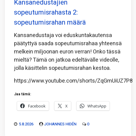
Kansanedustajien
sopeutumisrahasta 2:
sopeutumisrahan määrä
Kansanedustaja voi eduskuntakautensa
päätyttyä saada sopeutumisrahaa yhteensä
melkein miljoonan euron verran! Onko tässä
mieltä? Tämä on jatkoa edeltävälle videolle,
jolla käsittelin sopeutumisrahan kestoa.
https://www.youtube.com/shorts/ZqGmUiUZ7P8
Jaa tämä:
Facebook
X
WhatsApp
5.8.2026
JOHANNES HIDÉN
0