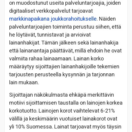
on muodostunut useita palveluntarjoajia, joiden
digitaaliset verkkopalvelut tarjoavat
markkinapaikana joukkorahoitukselle
. Näiden
palveluntarjoajien toiminta perustuu siihen, että
he löytävät, tunnistavat ja arvioivat
lainanhakijat. Tämän jälkeen sekä lainanhakija
että lainanantaja päättävät, millä ehdoin he ovat
valmiita rahaa lainaamaan. Lainan korko
määräytyy sijoittajien lainanhakijoille tekemien
tarjousten perusteella kysynnän ja tarjonnan
lain mukaan.
Sijoittajan näkökulmasta ehkäpä merkittävin
motiivi sijoittamisen taustalla on lainojen korkea
korkotuotto. Lainojen korot vaihtelevat 6-21%
välillä ja keskimäärin vuotuiset lainakorot ovat
yli 10% Suomessa. Lainat tarjoavat myös täysin