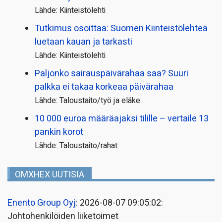
Lähde: Kiinteistölehti
Tutkimus osoittaa: Suomen Kiinteistölehteä
luetaan kauan ja tarkasti
Lähde: Kiinteistölehti
Paljonko sairauspäivä­rahaa saa? Suuri
palkka ei takaa korkeaa päivärahaa
Lähde: Taloustaito/työ ja eläke
10 000 euroa määräajaksi tilille – vertaile 13
pankin korot
Lähde: Taloustaito/rahat
OMXHEX UUTISIA
Enento Group Oyj
: 2026-08-07 09:05:02:
Johtohenkilöiden liiketoimet