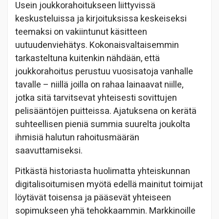
Usein joukkorahoitukseen liittyvissä
keskusteluissa ja kirjoituksissa keskeiseksi
teemaksi on vakiintunut käsitteen
uutuudenviehätys. Kokonaisvaltaisemmin
tarkasteltuna kuitenkin nähdään, että
joukkorahoitus perustuu vuosisatoja vanhalle
tavalle – niillä joilla on rahaa lainaavat niille,
jotka sitä tarvitsevat yhteisesti sovittujen
pelisääntöjen puitteissa. Ajatuksena on kerätä
suhteellisen pieniä summia suurelta joukolta
ihmisiä halutun rahoitusmäärän
saavuttamiseksi.
Pitkästä historiasta huolimatta yhteiskunnan
digitalisoitumisen myötä edellä mainitut toimijat
löytävät toisensa ja pääsevät yhteiseen
sopimukseen yhä tehokkaammin. Markkinoille