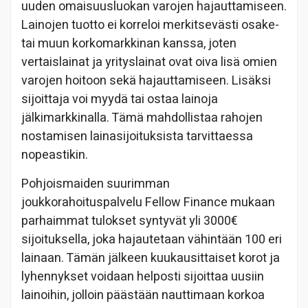
uuden omaisuusluokan varojen hajauttamiseen.
Lainojen tuotto ei korreloi merkitsevästi osake-
tai muun korkomarkkinan kanssa, joten
vertaislainat ja yrityslainat ovat oiva lisä omien
varojen hoitoon sekä hajauttamiseen. Lisäksi
sijoittaja voi myydä tai ostaa lainoja
jälkimarkkinalla. Tämä mahdollistaa rahojen
nostamisen lainasijoituksista tarvittaessa
nopeastikin.
Pohjoismaiden suurimman
joukkorahoituspalvelu Fellow Finance mukaan
parhaimmat tulokset syntyvät yli 3000€
sijoituksella, joka hajautetaan vähintään 100 eri
lainaan. Tämän jälkeen kuukausittaiset korot ja
lyhennykset voidaan helposti sijoittaa uusiin
lainoihin, jolloin päästään nauttimaan korkoa