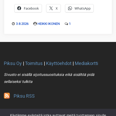
Facebook
X
WhatsApp
3.8.2026
HEIKKI IKONEN
1
Piksu Oy
|
Toimitus
|
Käyttöehdot
|
Mediakortti
Sivusto ei sisällä sijoitussuosituksia eikä sisältöä pidä
sellaiseksi tulkita
Piksu RSS
Käytämme evästeitä jotka auttavat meitä tuottamaan sinulle