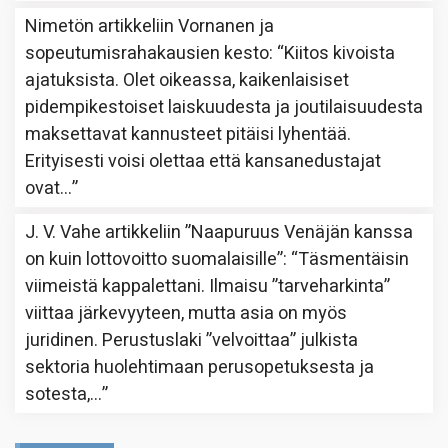
Nimetön
artikkeliin
Vornanen ja
sopeutumisrahakausien kesto
: “
Kiitos kivoista
ajatuksista. Olet oikeassa, kaikenlaisiset
pidempikestoiset laiskuudesta ja joutilaisuudesta
maksettavat kannusteet pitäisi lyhentää.
Erityisesti voisi olettaa että kansanedustajat
ovat…
”
J. V. Vahe
artikkeliin
”Naapuruus Venäjän kanssa
on kuin lottovoitto suomalaisille”
: “
Täsmentäisin
viimeistä kappalettani. Ilmaisu ”tarveharkinta”
viittaa järkevyyteen, mutta asia on myös
juridinen. Perustuslaki ”velvoittaa” julkista
sektoria huolehtimaan perusopetuksesta ja
sotesta,…
”