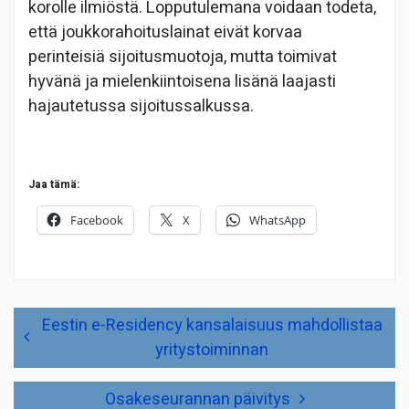
korolle ilmiöstä. Lopputulemana voidaan todeta,
että joukkorahoituslainat eivät korvaa
perinteisiä sijoitusmuotoja, mutta toimivat
hyvänä ja mielenkiintoisena lisänä laajasti
hajautetussa sijoitussalkussa.
Jaa tämä:
Facebook
X
WhatsApp
Artikkelien
Eestin e-Residency kansalaisuus mahdollistaa
selaus
yritystoiminnan
Osakeseurannan päivitys