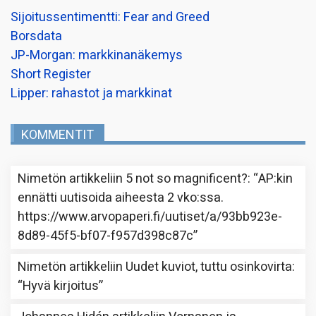
Sijoitussentimentti: Fear and Greed
Borsdata
JP-Morgan: markkinanäkemys
Short Register
Lipper: rahastot ja markkinat
KOMMENTIT
Nimetön
artikkeliin
5 not so magnificent?
: “
AP:kin
ennätti uutisoida aiheesta 2 vko:ssa.
https://www.arvopaperi.fi/uutiset/a/93bb923e-
8d89-45f5-bf07-f957d398c87c
”
Nimetön
artikkeliin
Uudet kuviot, tuttu osinkovirta
:
“
Hyvä kirjoitus
”