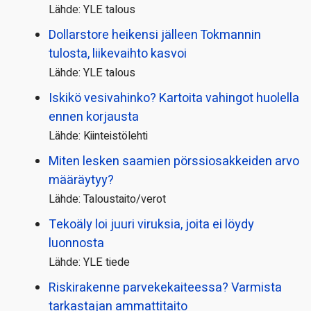
Lähde: YLE talous
Dollarstore heikensi jälleen Tokmannin
tulosta, liikevaihto kasvoi
Lähde: YLE talous
Iskikö vesivahinko? Kartoita vahingot huolella
ennen korjausta
Lähde: Kiinteistölehti
Miten lesken saamien pörssi­osakkeiden arvo
määräytyy?
Lähde: Taloustaito/verot
Tekoäly loi juuri viruksia, joita ei löydy
luonnosta
Lähde: YLE tiede
Riskirakenne parvekekaiteessa? Varmista
tarkastajan ammattitaito