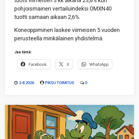
tuotti viimeisen 3 kk aikana 23,8% kun
pohjoismainen vertailuindeksi OMXN40
tuotti samaan aikaan 2,6%.
Koneoppiminen laskee viimeisen 5 vuoden
perusteella minkälainen yhdistelmä
Jaa tämä:
Facebook
X
WhatsApp
3.8.2026
PIKSU TOIMITUS
0