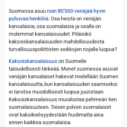
Suomessa asuu
noin 80'000 venäjää hyvin
puhuvaa henkilöä
. Osa heistä on venäjän
kansalaisia, osa suomalaisia ja osalla on
molemmat kansalaisuudet. Pitäisikö
kaksoiskansalaisuuden mahdollisuudesta
turvallisuuspoliittisten seikkojen nojalla luopua?
Kaksoiskansalaisuus
on Suomelle
taloudellisesti tärkeää. Monet suomessa asuvat
venäjän kansalaiset hakevat mielellään Suomen
kansalaisuutta, kun kansalaisuuden saamiseksi
ei tarvitse muodollisesti luopua juuristaan.
Kaksoiskansalaisuus muodostaa pehmeän tien
suomalaisuuteen. Toisen polven suomalaiset
ovat kaksikielisyydestään huolimatta aina
ennen kaikkea suomalaisia.