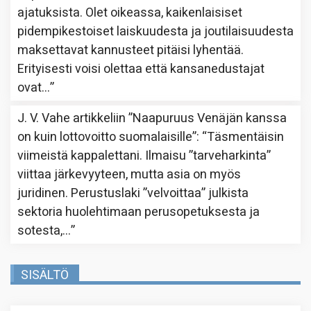
ajatuksista. Olet oikeassa, kaikenlaisiset
pidempikestoiset laiskuudesta ja joutilaisuudesta
maksettavat kannusteet pitäisi lyhentää.
Erityisesti voisi olettaa että kansanedustajat
ovat…
”
J. V. Vahe
artikkeliin
”Naapuruus Venäjän kanssa
on kuin lottovoitto suomalaisille”
: “
Täsmentäisin
viimeistä kappalettani. Ilmaisu ”tarveharkinta”
viittaa järkevyyteen, mutta asia on myös
juridinen. Perustuslaki ”velvoittaa” julkista
sektoria huolehtimaan perusopetuksesta ja
sotesta,…
”
SISÄLTÖ