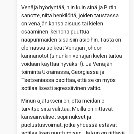
Venäjä hyödyntää, niin kuin sinä ja Putin
sanotte, niitä henkilöitä, joiden taustassa
on venäjän kansalaisuus tai kielen
osaaminen keinona puuttua
naapurimaiden sisäisiin asioihin. Tästä on
olemassa selkeät Venäjän johdon
kannanotot (sinunkin venäjän kielen taitoa
voidaan käyttää hyväksi !). Ja Venäjän
toiminta Ukrainassa, Georgiassa ja
Tsetseniassa osoittaa, että se on myös
sotilaallisesti agressiivinen valtio.
Minun ajatukseni on, että meidän ei
tarvitse siitä välittää. Meillä on riittävät
kansainväliset sopimukset ja
puolustusvoimat, jotka yhdessä estävät
sotilaallisen puuttumisen. Ja kun on riittävä