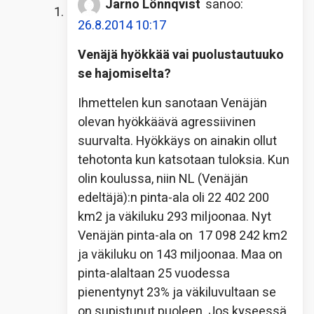
Jarno Lönnqvist
sanoo:
26.8.2014 10:17
Venäjä hyökkää vai puolustautuuko
se hajomiselta?
Ihmettelen kun sanotaan Venäjän
olevan hyökkäävä agressiivinen
suurvalta. Hyökkäys on ainakin ollut
tehotonta kun katsotaan tuloksia. Kun
olin koulussa, niin NL (Venäjän
edeltäjä):n pinta-ala oli 22 402 200
km2 ja väkiluku 293 miljoonaa. Nyt
Venäjän pinta-ala on 17 098 242 km2
ja väkiluku on 143 miljoonaa. Maa on
pinta-alaltaan 25 vuodessa
pienentynyt 23% ja väkiluvultaan se
on supistunut puoleen. Jos kyseessä