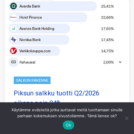
SALKUN RAKENNE
Piksun salkku tuotti Q2/2026
aikana noin 24%
Käytämme evästeitä jotka auttavat meitä tuottamaan sinulle
Piksun koneoppimiseen perustuva salkku
parhaan kokemuksen sivustollamme. Tämä lienee ok?
tuotti viimeisen 3 kk aikana 23,8% kun
Ok
pohjoismainen vertailuindeksi OMXN40