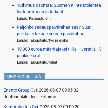
Tutkimus osoittaa: Suomen Kiinteistölehteä
luetaan kauan ja tarkasti
Lähde: Kiinteistölehti
Paljonko sairauspäivä­rahaa saa? Suuri
palkka ei takaa korkeaa päivärahaa
Lähde: Taloustaito/työ ja eläke
10 000 euroa määräajaksi tilille – vertaile 13
pankin korot
Lähde: Taloustaito/rahat
OMXHEX UUTISIA
Enento Group Oyj
: 2026-08-07 09:05:02:
Johtohenkilöiden liiketoimet
Kuntarahoitus Oyj
: 2026-08-07 09:00:20: