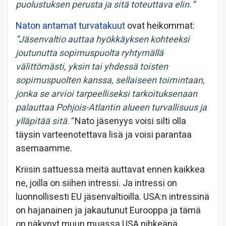
puolustuksen perusta ja sitä toteuttava elin.”
Naton antamat turvatakuut
ovat heikommat:
”Jäsenvaltio auttaa hyökkäyksen kohteeksi
joutunutta sopimuspuolta ryhtymällä
välittömästi, yksin tai yhdessä toisten
sopimuspuolten kanssa, sellaiseen toimintaan,
jonka se arvioi tarpeelliseksi tarkoituksenaan
palauttaa Pohjois-Atlantin alueen turvallisuus ja
ylläpitää sitä.”
Nato jäsenyys voisi silti olla
täysin varteenotettava lisä ja voisi parantaa
asemaamme.
Kriisin sattuessa meitä auttavat ennen kaikkea
ne, joilla on siihen intressi. Ja intressi on
luonnollisesti EU jäsenvaltioilla. USA:n intressinä
on hajanainen ja jakautunut Eurooppa ja tämä
on näkynyt muun muassa USA nihkeänä