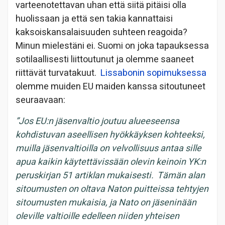
varteenotettavan uhan että siitä pitäisi olla
huolissaan ja että sen takia kannattaisi
kaksoiskansalaisuuden suhteen reagoida?
Minun mielestäni ei. Suomi on joka tapauksessa
sotilaallisesti liittoutunut ja olemme saaneet
riittävät turvatakuut.
Lissabonin sopimuksessa
olemme muiden EU maiden kanssa sitoutuneet
seuraavaan:
”Jos EU:n jäsenvaltio joutuu alueeseensa
kohdistuvan aseellisen hyökkäyksen kohteeksi,
muilla jäsenvaltioilla on velvollisuus antaa sille
apua kaikin käytettävissään olevin keinoin YK:n
peruskirjan 51 artiklan mukaisesti. Tämän alan
sitoumusten on oltava Naton puitteissa tehtyjen
sitoumusten mukaisia, ja Nato on jäseninään
oleville valtioille edelleen niiden yhteisen