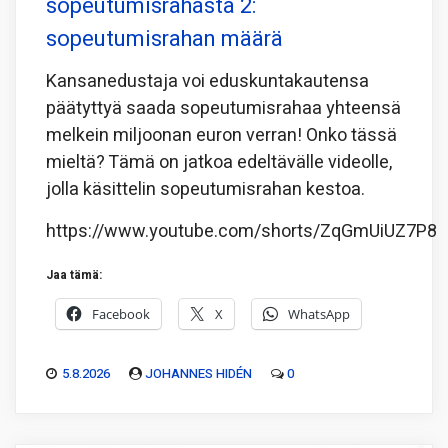
sopeutumisrahasta 2:
sopeutumisrahan määrä
Kansanedustaja voi eduskuntakautensa
päätyttyä saada sopeutumisrahaa yhteensä
melkein miljoonan euron verran! Onko tässä
mieltä? Tämä on jatkoa edeltävälle videolle,
jolla käsittelin sopeutumisrahan kestoa.
https://www.youtube.com/shorts/ZqGmUiUZ7P8
Jaa tämä:
Facebook
X
WhatsApp
5.8.2026
JOHANNES HIDÉN
0