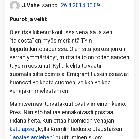
J.Vahe
sanoo:
26.8.2014 00:09
Puurot ja vellit
Olen itse lukenut koulussa venäjää ja sen
"taidosta" on myös merkintä TY:n
loppututkintopaperissa. Olen sitä joskus jonkin
verran ymmärtänyt, mutta taito on toden sanoen
täysin ruostunut. Kyllä kielitaito vaatii
suomalaisilta opintoja. Emigrantit usein osaavat
huonosti vaikeata suomea, vaikka vaikea
venäjäkin mielestäni on.
Mainitsemasi turvatakuut ovat viimeinen keino.
Pres. Niinistö haluaa ennakoivasti poistaa
riidanaiheita. Kun ottaa huomioon Venäjän
katulapset
, kyllä Kremlin tiedustelutaustaisen
"lapsiasiamiehen"
puuttuminen suom.