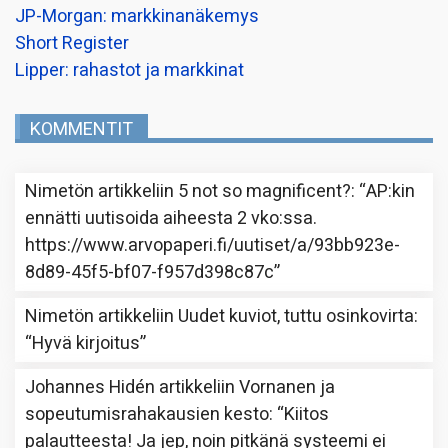
JP-Morgan: markkinanäkemys
Short Register
Lipper: rahastot ja markkinat
KOMMENTIT
Nimetön
artikkeliin
5 not so magnificent?
: “
AP:kin
ennätti uutisoida aiheesta 2 vko:ssa.
https://www.arvopaperi.fi/uutiset/a/93bb923e-
8d89-45f5-bf07-f957d398c87c
”
Nimetön
artikkeliin
Uudet kuviot, tuttu osinkovirta
:
“
Hyvä kirjoitus
”
Johannes Hidén
artikkeliin
Vornanen ja
sopeutumisrahakausien kesto
: “
Kiitos
palautteesta! Ja jep, noin pitkänä systeemi ei