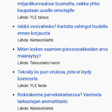
miljardi­korvauksia Suomelta, vaikka yhtiö
kaupataan uusille omistajille
Lähde: YLE talous
Iskikö vesivahinko? Kartoita vahingot huolella
ennen korjausta
Lähde: Kiinteistölehti
Miten lesken saamien pörssi­osakkeiden arvo
määräytyy?
Lähde: Taloustaito/verot
Tekoäly loi juuri viruksia, joita ei löydy
luonnosta
Lähde: YLE tiede
Riskirakenne parvekekaiteessa? Varmista
tarkastajan ammattitaito
Lähde: Kiinteistölehti