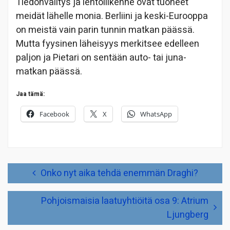
Tiedonvälitys ja lentoliikenne ovat tuoneet
meidät lähelle monia. Berliini ja keski-Eurooppa
on meistä vain parin tunnin matkan päässä.
Mutta fyysinen läheisyys merkitsee edelleen
paljon ja Pietari on sentään auto- tai juna-
matkan päässä.
Jaa tämä:
Facebook
X
WhatsApp
Artikkelien
Onko nyt aika tehdä enemmän Draghi?
selaus
Pohjoismaisia laatuyhtiöitä osa 9: Atrium
Ljungberg