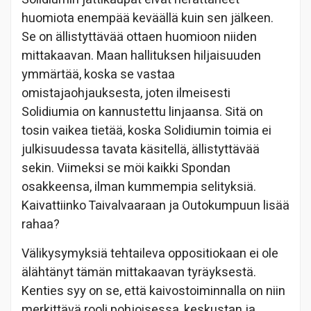
huomiota enempää keväällä kuin sen jälkeen.
Se on ällistyttävää ottaen huomioon niiden
mittakaavan. Maan hallituksen hiljaisuuden
ymmärtää, koska se vastaa
omistajaohjauksesta, joten ilmeisesti
Solidiumia on kannustettu linjaansa. Sitä on
tosin vaikea tietää, koska Solidiumin toimia ei
julkisuudessa tavata käsitellä, ällistyttävää
sekin. Viimeksi se möi kaikki Spondan
osakkeensa, ilman kummempia selityksiä.
Kaivattiinko Taivalvaaraan ja Outokumpuun lisää
rahaa?
Välikysymyksiä tehtaileva oppositiokaan ei ole
älähtänyt tämän mittakaavan tyräyksestä.
Kenties syy on se, että kaivostoiminnalla on niin
merkittävä rooli pohjoisessa, keskustan ja