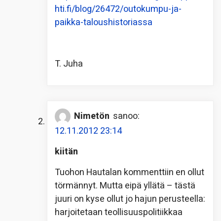
hti.fi/blog/26472/outokumpu-ja-
paikka-taloushistoriassa
T. Juha
Nimetön
sanoo:
12.11.2012 23:14
kiitän
Tuohon Hautalan kommenttiin en ollut
törmännyt. Mutta eipä yllätä – tästä
juuri on kyse ollut jo hajun perusteella:
harjoitetaan teollisuuspolitiikkaa