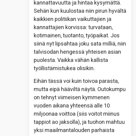
kannattavuutta ja hintaa kysymättä.
Sehän kun kuulostaa niin pirun hyvältä
kaikkien politiikan vaikuttajien ja
kannattajien korvissa: turvataan,
kotimainen, tuotanto, työpaikat. Jos
siinä nyt lipsahtaa joku sata milliä, niin
talvisodan hengessä yhteisen asian
puolesta. Vaikka vähän kallista
työllistämistukea olisikin.
Eihän tässä voi kuin toivoa parasta,
mutta eipä hääviltä näytä. Outokumpu
on tehnyt viimeisen kymmenen
vuoden aikana yhteensä alle 10
miljoonaa voittoa (siis voitot miinus
tappiot ao jaksolla), ja tuohon mahtuu
yksi maailmantalouden parhaista