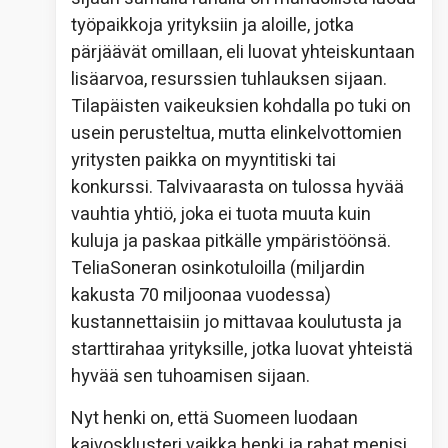
työpaikkoja yrityksiin ja aloille, jotka
pärjäävät omillaan, eli luovat yhteiskuntaan
lisäarvoa, resurssien tuhlauksen sijaan.
Tilapäisten vaikeuksien kohdalla po tuki on
usein perusteltua, mutta elinkelvottomien
yritysten paikka on myyntitiski tai
konkurssi. Talvivaarasta on tulossa hyvää
vauhtia yhtiö, joka ei tuota muuta kuin
kuluja ja paskaa pitkälle ympäristöönsä.
TeliaSoneran osinkotuloilla (miljardin
kakusta 70 miljoonaa vuodessa)
kustannettaisiin jo mittavaa koulutusta ja
starttirahaa yrityksille, jotka luovat yhteistä
hyvää sen tuhoamisen sijaan.
Nyt henki on, että Suomeen luodaan
kaivosklusteri vaikka henki ja rahat menisi.