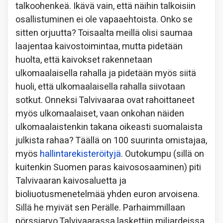
talkoohenkeä. Ikävä vain, että näihin talkoisiin
osallistuminen ei ole vapaaehtoista. Onko se
sitten orjuutta? Toisaalta meillä olisi saumaa
laajentaa kaivostoimintaa, mutta pidetään
huolta, että kaivokset rakennetaan
ulkomaalaisella rahalla ja pidetään myös siitä
huoli, että ulkomaalaisella rahalla siivotaan
sotkut. Onneksi Talvivaaraa ovat rahoittaneet
myös ulkomaalaiset, vaan onkohan näiden
ulkomaalaistenkin takana oikeasti suomalaista
julkista rahaa? Täällä on 100 suurinta omistajaa,
myös
hallintarekisteröityjä
. Outokumpu (sillä on
kuitenkin Suomen paras kaivososaaminen) piti
Talvivaaran kaivosaluetta ja
bioliuotusmenetelmää yhden euron arvoisena.
Sillä he myivät sen Perälle. Parhaimmillaan
pörssiarvo Talvivaarassa laskettiin miljardeissa