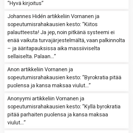
“
Hyvä kirjoitus
”
Johannes Hidén
artikkeliin
Vornanen ja
sopeutumisrahakausien kesto
: “
Kiitos
palautteesta! Ja jep, noin pitkänä systeemi ei
enää vaikuta turvajärjestelmältä, vaan palkinnolta
– ja ääritapauksissa aika massiiviselta
sellaiselta. Palaan…
”
Anon
artikkeliin
Vornanen ja
sopeutumisrahakausien kesto
: “
Byrokratia pitää
puolensa ja kansa maksaa viulut…
”
Anonyymi
artikkeliin
Vornanen ja
sopeutumisrahakausien kesto
: “
Kyllä byrokratia
pitää parhaiten puolensa ja kansa maksaa
viulut…
”