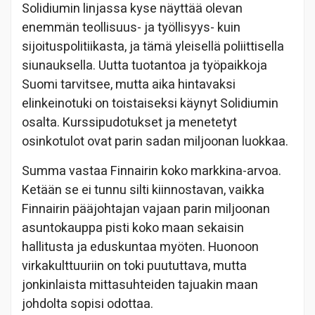
Solidiumin linjassa kyse näyttää olevan
enemmän teollisuus- ja työllisyys- kuin
sijoituspolitiikasta, ja tämä yleisellä poliittisella
siunauksella. Uutta tuotantoa ja työpaikkoja
Suomi tarvitsee, mutta aika hintavaksi
elinkeinotuki on toistaiseksi käynyt Solidiumin
osalta. Kurssipudotukset ja menetetyt
osinkotulot ovat parin sadan miljoonan luokkaa.
Summa vastaa Finnairin koko markkina-arvoa.
Ketään se ei tunnu silti kiinnostavan, vaikka
Finnairin pääjohtajan vajaan parin miljoonan
asuntokauppa pisti koko maan sekaisin
hallitusta ja eduskuntaa myöten. Huonoon
virkakulttuuriin on toki puututtava, mutta
jonkinlaista mittasuhteiden tajuakin maan
johdolta sopisi odottaa.