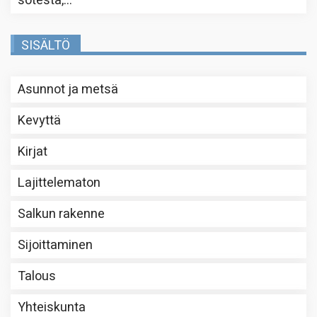
sotesta,…
”
SISÄLTÖ
Asunnot ja metsä
Kevyttä
Kirjat
Lajittelematon
Salkun rakenne
Sijoittaminen
Talous
Yhteiskunta