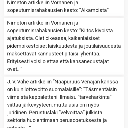
Nimetön
artikkeliin
Vornanen ja
sopeutumisrahakausien kesto
: “
Aikamoista
”
Nimetön
artikkeliin
Vornanen ja
sopeutumisrahakausien kesto
: “
Kiitos kivoista
ajatuksista. Olet oikeassa, kaikenlaisiset
pidempikestoiset laiskuudesta ja joutilaisuudesta
maksettavat kannusteet pitäisi lyhentää.
Erityisesti voisi olettaa että kansanedustajat
ovat…
”
J. V. Vahe
artikkeliin
”Naapuruus Venäjän kanssa
on kuin lottovoitto suomalaisille”
: “
Täsmentäisin
viimeistä kappalettani. Ilmaisu ”tarveharkinta”
viittaa järkevyyteen, mutta asia on myös
juridinen. Perustuslaki ”velvoittaa” julkista
sektoria huolehtimaan perusopetuksesta ja