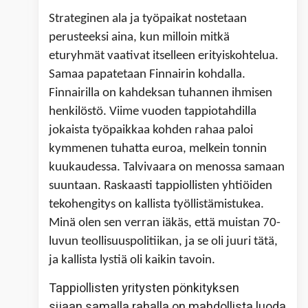
Strateginen ala ja työpaikat nostetaan
perusteeksi aina, kun milloin mitkä
eturyhmät vaativat itselleen erityiskohtelua.
Samaa papatetaan Finnairin kohdalla.
Finnairilla on kahdeksan tuhannen ihmisen
henkilöstö. Viime vuoden tappiotahdilla
jokaista työpaikkaa kohden rahaa paloi
kymmenen tuhatta euroa, melkein tonnin
kuukaudessa. Talvivaara on menossa samaan
suuntaan. Raskaasti tappiollisten yhtiöiden
tekohengitys on kallista työllistämistukea.
Minä olen sen verran iäkäs, että muistan 70-
luvun teollisuuspolitiikan, ja se oli juuri tätä,
ja kallista lystiä oli kaikin tavoin.
Tappiollisten yritysten pönkityksen
sijaan samalla rahalla on mahdollista luoda