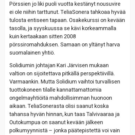
Pörssien jo liki puoli vuotta kestänyt nousuvire
ei ole niihin tarttunut. TeliaSonera tahkoaa hyvää
tulosta entiseen tapaan. Osakekurssi on kevään
tasolla, ja syyskuussa se kävi korkeammalla
kuin kertaakaan sitten 2008
pörssiromahduksen. Samaan on yltänyt harva
suomalainen yhtiö.
Solidiumin johtajan Kari Järvisen mukaan
valtion on sijoitettava pitkällä perspektiivillä.
Varmaankin. Mutta Solidium vaihtoi turvallisen
tuottokoneen tilalle kannattamattomia
ongelmayhtiöitä mahdollisimman huonoon
aikaan. TeliaSonerasta olisi saanut koska
tahansa hyvän hinnan, kun taas Talvivaaraa ja
Outokumpua on saanut kevään jälkeen
polkumyynnistä – jonka päätepistettä voi vain