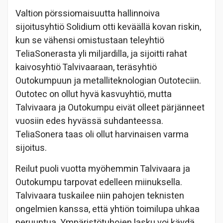
Valtion pörssiomaisuutta hallinnoiva
sijoitusyhtiö Solidium otti keväällä kovan riskin,
kun se vähensi omistustaan teleyhtiö
TeliaSonerasta yli miljardilla, ja sijoitti rahat
kaivosyhtiö Talvivaaraan, teräsyhtiö
Outokumpuun ja metalliteknologian Outoteciin.
Outotec on ollut hyvä kasvuyhtiö, mutta
Talvivaara ja Outokumpu eivät olleet pärjänneet
vuosiin edes hyvässä suhdanteessa.
TeliaSonera taas oli ollut harvinaisen varma
sijoitus.
Reilut puoli vuotta myöhemmin Talvivaara ja
Outokumpu tarpovat edelleen miinuksella.
Talvivaara tuskailee niin pahojen teknisten
ongelmien kanssa, että yhtiön toimilupa uhkaa
peruuntua. Ympäristötuhojen lasku voi käydä