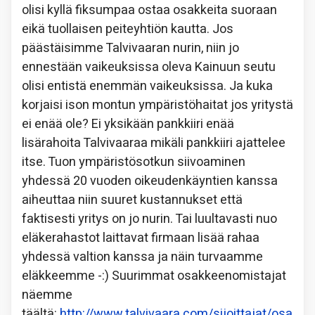
olisi kyllä fiksumpaa ostaa osakkeita suoraan
eikä tuollaisen peiteyhtiön kautta. Jos
päästäisimme Talvivaaran nurin, niin jo
ennestään vaikeuksissa oleva Kainuun seutu
olisi entistä enemmän vaikeuksissa. Ja kuka
korjaisi ison montun ympäristöhaitat jos yritystä
ei enää ole? Ei yksikään pankkiiri enää
lisärahoita Talvivaaraa mikäli pankkiiri ajattelee
itse. Tuon ympäristösotkun siivoaminen
yhdessä 20 vuoden oikeudenkäyntien kanssa
aiheuttaa niin suuret kustannukset että
faktisesti yritys on jo nurin. Tai luultavasti nuo
eläkerahastot laittavat firmaan lisää rahaa
yhdessä valtion kanssa ja näin turvaamme
eläkkeemme -:) Suurimmat osakkeenomistajat
näemme
täältä:
http://www.talvivaara.com/sijoittajat/osa