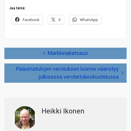
Jaa tämä:
Facebook
X
WhatsApp
Artikkelien
Markkinakatsaus
selaus
Pääomatulojen verotuksen luonne vääristyy
julkisessa verotietokeskustelussa
Heikki Ikonen