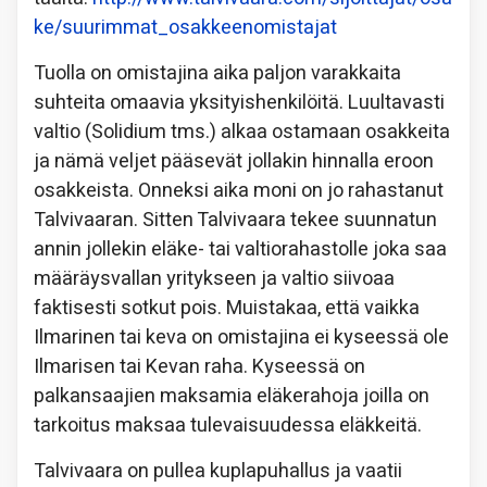
ke/suurimmat_osakkeenomistajat
Tuolla on omistajina aika paljon varakkaita
suhteita omaavia yksityishenkilöitä. Luultavasti
valtio (Solidium tms.) alkaa ostamaan osakkeita
ja nämä veljet pääsevät jollakin hinnalla eroon
osakkeista. Onneksi aika moni on jo rahastanut
Talvivaaran. Sitten Talvivaara tekee suunnatun
annin jollekin eläke- tai valtiorahastolle joka saa
määräysvallan yritykseen ja valtio siivoaa
faktisesti sotkut pois. Muistakaa, että vaikka
Ilmarinen tai keva on omistajina ei kyseessä ole
Ilmarisen tai Kevan raha. Kyseessä on
palkansaajien maksamia eläkerahoja joilla on
tarkoitus maksaa tulevaisuudessa eläkkeitä.
Talvivaara on pullea kuplapuhallus ja vaatii