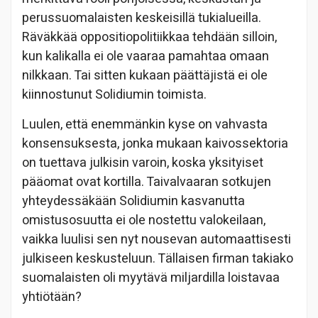
perussuomalaisten keskeisillä tukialueilla.
Räväkkää oppositiopolitiikkaa tehdään silloin,
kun kalikalla ei ole vaaraa pamahtaa omaan
nilkkaan. Tai sitten kukaan päättäjistä ei ole
kiinnostunut Solidiumin toimista.
Luulen, että enemmänkin kyse on vahvasta
konsensuksesta, jonka mukaan kaivossektoria
on tuettava julkisin varoin, koska yksityiset
pääomat ovat kortilla. Taivalvaaran sotkujen
yhteydessäkään Solidiumin kasvanutta
omistusosuutta ei ole nostettu valokeilaan,
vaikka luulisi sen nyt nousevan automaattisesti
julkiseen keskusteluun. Tällaisen firman takiako
suomalaisten oli myytävä miljardilla loistavaa
yhtiötään?