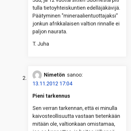
Juu, ja 12 vuotta sitten Suomesta piti
tulla tietoyhteiskuntien edelläjäkävijä.
Päätyminen "mineraalientuottajaksi"
jonkun afrikkalaisen valtion rinnalle ei
paljon naurata.
T. Juha
Nimetön
sanoo:
13.11.2012 17:04
Pieni tarkennus
Sen verran tarkennan, että ei minulla
kaivosteollisuutta vastaan tietenkään
mitään ole, valtionkaan omistamaa,