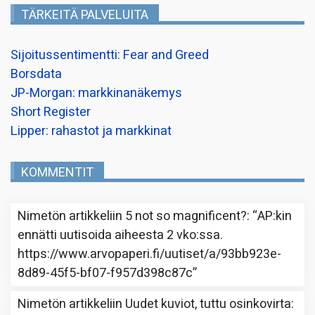
TÄRKEITÄ PALVELUITA
Sijoitussentimentti: Fear and Greed
Borsdata
JP-Morgan: markkinanäkemys
Short Register
Lipper: rahastot ja markkinat
KOMMENTIT
Nimetön
artikkeliin
5 not so magnificent?
: “
AP:kin
ennätti uutisoida aiheesta 2 vko:ssa.
https://www.arvopaperi.fi/uutiset/a/93bb923e-
8d89-45f5-bf07-f957d398c87c
”
Nimetön
artikkeliin
Uudet kuviot, tuttu osinkovirta
: