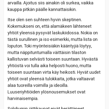
arvailla. Ajoitus siis ainakin oli surkea, vaikka
kauppa pitkän päälle kannattaisikin.
Itse olen sen suhteen hyvin skeptinen.
Kokemukseni on, että alamäkeen lähteneet
yhtiöt yleensä pysyvät laskukiidossa. Nokia on
tästä surullinen ja iso esimerkki, mutta lista on
loputon. Toki myönteisiäkin kääntyjiä löytyy,
mutta näppituntumalla väittäisin tilaston
kallistuvan selvästi toiseen suuntaan. Hyvästä
yhtiöstä voi tulla aika helposti huono, mutta
toiseen suuntaan virta käy heikosti. Hyvät uudet
yhtiöt ovat yleensä tulokkaita, jotka valtaavat
alaa tuoreilla voimilla ja ideoilla.
Luuseriyhtiöiden ylösnousemukset ovat
harvinaisempia.
Solidiumin jättikaupat eivät herättäneet