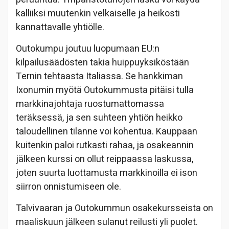
kalliiksi muutenkin velkaiselle ja heikosti
kannattavalle yhtiölle.
Outokumpu joutuu luopumaan EU:n
kilpailusäädösten takia huippuyksiköstään
Ternin tehtaasta Italiassa. Se hankkiman
Ixonumin myötä Outokummusta pitäisi tulla
markkinajohtaja ruostumattomassa
teräksessä, ja sen suhteen yhtiön heikko
taloudellinen tilanne voi kohentua. Kauppaan
kuitenkin paloi rutkasti rahaa, ja osakeannin
jälkeen kurssi on ollut reippaassa laskussa,
joten suurta luottamusta markkinoilla ei ison
siirron onnistumiseen ole.
Talvivaaran ja Outokummun osakekursseista on
maaliskuun jälkeen sulanut reilusti yli puolet.