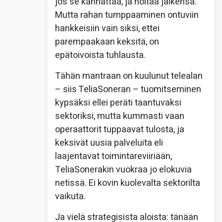
jos se kannattaa, ja hoitaa jälkensä.
Mutta rahan tumppaaminen ontuviin
hankkeisiin vain siksi, ettei
parempaakaan keksitä, on
epätoivoista tuhlausta.
Tähän mantraan on kuulunut telealan
– siis TeliaSoneran – tuomitseminen
kypsäksi ellei peräti taantuvaksi
sektoriksi, mutta kummasti vaan
operaattorit tuppaavat tulosta, ja
keksivät uusia palveluita eli
laajentavat toimintareviiriään,
TeliaSonerakin vuokraa jo elokuvia
netissä. Ei kovin kuolevalta sektorilta
vaikuta.
Ja vielä strategisista aloista: tänään