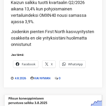
Kaizun salkku tuotti kvartaalin Q2/2026
aikana 13,4% kun pohjoismainen
vertailuindeksi OMXN40 nousi samassa
ajassa 3,9%.
Joidenkin pienten First North kasvuyritysten
osakkeita en ole yrityksistäni huolimatta
onnistunut
Jaa tämä:
Facebook
X
WhatsApp
4.8.2026
KAI NYMAN
0