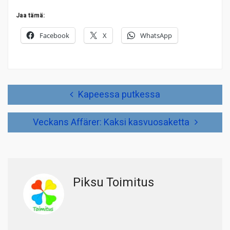
Jaa tämä:
Facebook
X
WhatsApp
Artikkelien
Kapeessa putkessa
selaus
Veckans Affärer: Kaksi kasvuosaketta
Piksu Toimitus