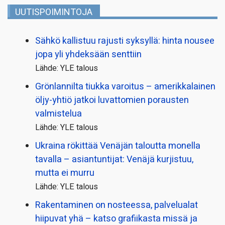
UUTISPOIMINTOJA
Sähkö kallistuu rajusti syksyllä: hinta nousee
jopa yli yhdeksään senttiin
Lähde: YLE talous
Grönlannilta tiukka varoitus – amerikkalainen
öljy-yhtiö jatkoi luvattomien porausten
valmistelua
Lähde: YLE talous
Ukraina rökittää Venäjän taloutta monella
tavalla – asiantuntijat: Venäjä kurjistuu,
mutta ei murru
Lähde: YLE talous
Rakentaminen on nosteessa, palvelualat
hiipuvat yhä – katso grafiikasta missä ja