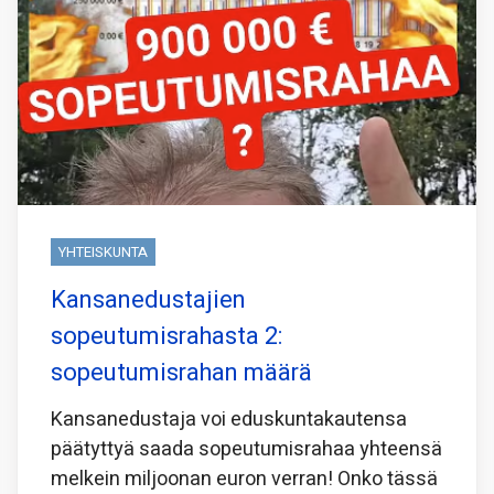
YHTEISKUNTA
Kansanedustajien
sopeutumisrahasta 2:
sopeutumisrahan määrä
Kansanedustaja voi eduskuntakautensa
päätyttyä saada sopeutumisrahaa yhteensä
melkein miljoonan euron verran! Onko tässä