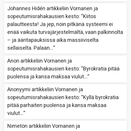
Johannes Hidén
artikkeliin
Vornanen ja
sopeutumisrahakausien kesto
: “
Kiitos
palautteesta! Ja jep, noin pitkänä systeemi ei
enää vaikuta turvajärjestelmältä, vaan palkinnolta
– ja ääritapauksissa aika massiiviselta
sellaiselta. Palaan…
”
Anon
artikkeliin
Vornanen ja
sopeutumisrahakausien kesto
: “
Byrokratia pitää
puolensa ja kansa maksaa viulut…
”
Anonyymi
artikkeliin
Vornanen ja
sopeutumisrahakausien kesto
: “
Kyllä byrokratia
pitää parhaiten puolensa ja kansa maksaa
viulut…
”
Nimetön
artikkeliin
Vornanen ja