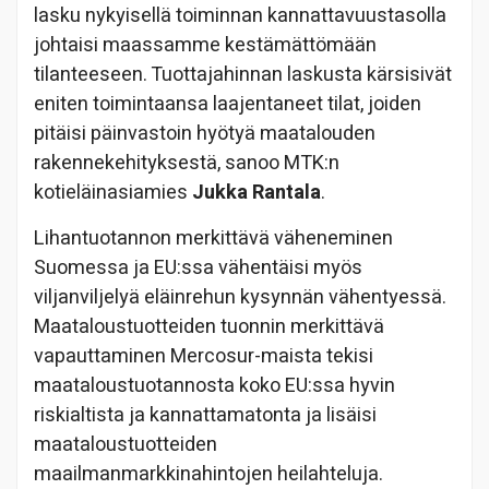
lasku nykyisellä toiminnan kannattavuustasolla
johtaisi maassamme kestämättömään
tilanteeseen. Tuottajahinnan laskusta kärsisivät
eniten toimintaansa laajentaneet tilat, joiden
pitäisi päinvastoin hyötyä maatalouden
rakennekehityksestä, sanoo MTK:n
kotieläinasiamies
Jukka Rantala
.
Lihantuotannon merkittävä väheneminen
Suomessa ja EU:ssa vähentäisi myös
viljanviljelyä eläinrehun kysynnän vähentyessä.
Maataloustuotteiden tuonnin merkittävä
vapauttaminen Mercosur-maista tekisi
maataloustuotannosta koko EU:ssa hyvin
riskialtista ja kannattamatonta ja lisäisi
maataloustuotteiden
maailmanmarkkinahintojen heilahteluja.