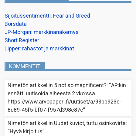
Sijoitussentimentti: Fear and Greed
Borsdata
JP-Morgan: markkinanäkemys
Short Register
Lipper: rahastot ja markkinat
KOMMENTIT
Nimetön
artikkeliin
5 not so magnificent?
: “
AP:kin
ennätti uutisoida aiheesta 2 vko:ssa.
https://www.arvopaperi.fi/uutiset/a/93bb923e-
8d89-45f5-bf07-f957d398c87c
”
Nimetön
artikkeliin
Uudet kuviot, tuttu osinkovirta
:
“
Hyvä kirjoitus
”