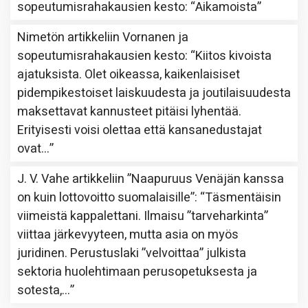
sopeutumisrahakausien kesto
: “
Aikamoista
”
Nimetön
artikkeliin
Vornanen ja
sopeutumisrahakausien kesto
: “
Kiitos kivoista
ajatuksista. Olet oikeassa, kaikenlaisiset
pidempikestoiset laiskuudesta ja joutilaisuudesta
maksettavat kannusteet pitäisi lyhentää.
Erityisesti voisi olettaa että kansanedustajat
ovat…
”
J. V. Vahe
artikkeliin
”Naapuruus Venäjän kanssa
on kuin lottovoitto suomalaisille”
: “
Täsmentäisin
viimeistä kappalettani. Ilmaisu ”tarveharkinta”
viittaa järkevyyteen, mutta asia on myös
juridinen. Perustuslaki ”velvoittaa” julkista
sektoria huolehtimaan perusopetuksesta ja
sotesta,…
”