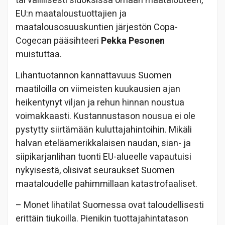
tai välillisesti sidoksissa omaan maatalouteen,
EU:n maataloustuottajien ja
maatalousosuuskuntien järjestön Copa-
Cogecan pääsihteeri
Pekka Pesonen
muistuttaa.
Lihantuotannon kannattavuus Suomen
maatiloilla on viimeisten kuukausien ajan
heikentynyt viljan ja rehun hinnan noustua
voimakkaasti. Kustannustason nousua ei ole
pystytty siirtämään kuluttajahintoihin. Mikäli
halvan eteläamerikkalaisen naudan, sian- ja
siipikarjanlihan tuonti EU-alueelle vapautuisi
nykyisestä, olisivat seuraukset Suomen
maataloudelle pahimmillaan katastrofaaliset.
– Monet lihatilat Suomessa ovat taloudellisesti
erittäin tiukoilla. Pienikin tuottajahintatason