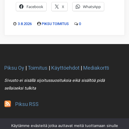
Facebook
X
WhatsApp
3.8.2026
PIKSU TOIMITUS
0
Piksu Oy
|
Toimitus
|
Käyttöehdot
|
Mediakortti
Sivusto ei sisällä sijoitussuosituksia eikä sisältöä pidä
sellaiseksi tulkita
Piksu RSS
Käytämme evästeitä jotka auttavat meitä tuottamaan sinulle