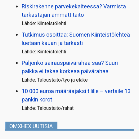
Riskirakenne parvekekaiteessa? Varmista
tarkastajan ammattitaito
Lähde: Kiinteistölehti
Tutkimus osoittaa: Suomen Kiinteistölehteä
luetaan kauan ja tarkasti
Lähde: Kiinteistölehti
Paljonko sairauspäivä­rahaa saa? Suuri
palkka ei takaa korkeaa päivärahaa
Lähde: Taloustaito/työ ja eläke
10 000 euroa määräajaksi tilille – vertaile 13
pankin korot
Lähde: Taloustaito/rahat
OMXHEX UUTISIA