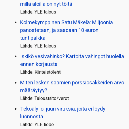
millä aloilla on nyt töitä
Lähde: YLE talous
Kolmekymppinen Satu Mäkelä: Miljoonia
panostetaan, ja saadaan 10 euron
tuntipalkka
Lähde: YLE talous
Iskikö vesivahinko? Kartoita vahingot huolella
ennen korjausta
Lähde: Kiinteistölehti
Miten lesken saamien pörssi­osakkeiden arvo
määräytyy?
Lähde: Taloustaito/verot
Tekoäly loi juuri viruksia, joita ei löydy
luonnosta
Lähde: YLE tiede