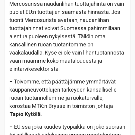
Mercosurissa naudanlihan tuottajahinta on vain
puolet EU:n tuottajien saamasta hinnasta. Jos
tuonti Mercosurista avataan, naudanlihan
tuottajahinnat voivat Suomessa pahimmillaan
alentua puoleen nykyisestä. Tällöin oma
kansallinen ruoan tuotantomme on
vaakalaudalla. Kyse ei ole vain lihantuotannosta
vaan maamme koko maataloudesta ja
elintarvikesektorista.
– Toivomme, että päättäjämme ymmärtävät
kauppaneuvottelujen tärkeyden kansalliselle
ruoan tuotannollemme ja ruokaturvalle,
korostaa MTK:n Brysselin toimiston johtaja
Tapio Kytölä
.
– EU:ssa joka kuudes työpaikka on joko suoraan