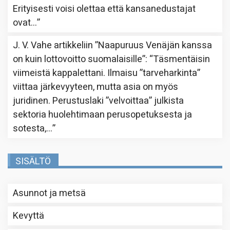
Erityisesti voisi olettaa että kansanedustajat
ovat…
”
J. V. Vahe
artikkeliin
”Naapuruus Venäjän kanssa
on kuin lottovoitto suomalaisille”
: “
Täsmentäisin
viimeistä kappalettani. Ilmaisu ”tarveharkinta”
viittaa järkevyyteen, mutta asia on myös
juridinen. Perustuslaki ”velvoittaa” julkista
sektoria huolehtimaan perusopetuksesta ja
sotesta,…
”
SISÄLTÖ
Asunnot ja metsä
Kevyttä