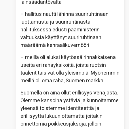
lainsäädäntövalta
– hallitus nautti lähinnä suuriruhtinaan
luottamusta ja suuriruhtinasta
hallituksessa edusti pääministerin
valtuuksia käyttänyt suuriruhtinaan
määräämä kenraalikuvernööri
– meillä oli aluksi käytössä rinnakkaisena
useita eri rahayksiköitä, joista ruotsin
taalerit taisivat olla yleisimpiä. Myöhemmin
meillä oli oma raha, Suomen markka.
Suomella on aina ollut erillisyys Venäjästä.
Olemme kansoina ystäviä ja kunnoitamme
yleensä toistemme identiteettiä ja
erillisyyttä lukuun ottamatta joitakin
onnettomia poikkeusjaksoja, jolloin