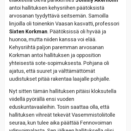
eläkkeellä oleva pankkimies
Johnny Åkerholm
antoi hallituksen kehysriihen päätöksistä
arvosanan tyydyttävä seitsemän. Samoilla
linjoilla oli toinenkin Vaasan kasvatti, professori
Sixten Korkman
. Päätöksissä oli hyvää ja
huonoa, mutta niiden kanssa voi elää.
Kehysriihtä paljon paremman arvosanan
Korkman antoi hallituksen ja opposition
yhteisestä sote-sopimuksesta. Pohjana oli
ajatus, että suuret ja välttämättömät
uudistukset pitää rakentaa laajalle pohjalle.
Nyt sitten tämän hallituksen pitäisi kloksutella
viidellä pyörällä ensi vuoden
eduskuntavaaleihin. Tosin saattaa olla, että
hallituksen vihreät tekevät Vasemmistoliitolle
seuraa, kun tulee aika päättää Fennovoiman
ydinvoimalasta. Sen jälkeen hallituksella olisi