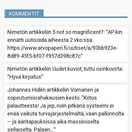
KOMMENTIT
Nimetön
artikkeliin
5 not so magnificent?
: “
AP:kin
ennätti uutisoida aiheesta 2 vko:ssa.
https://www.arvopaperi.fi/uutiset/a/93bb923e-
8d89-45f5-bf07-f957d398c87c
”
Nimetön
artikkeliin
Uudet kuviot, tuttu osinkovirta
:
“
Hyvä kirjoitus
”
Johannes Hidén
artikkeliin
Vornanen ja
sopeutumisrahakausien kesto
: “
Kiitos
palautteesta! Ja jep, noin pitkänä systeemi ei
enää vaikuta turvajärjestelmältä, vaan palkinnolta
– ja ääritapauksissa aika massiiviselta
sellaiselta. Palaan…
”