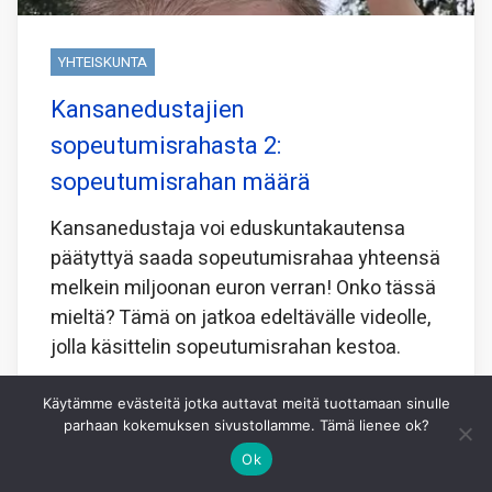
YHTEISKUNTA
Kansanedustajien
sopeutumisrahasta 2:
sopeutumisrahan määrä
Kansanedustaja voi eduskuntakautensa
päätyttyä saada sopeutumisrahaa yhteensä
melkein miljoonan euron verran! Onko tässä
mieltä? Tämä on jatkoa edeltävälle videolle,
jolla käsittelin sopeutumisrahan kestoa.
https://www.youtube.com/shorts/ZqGmUiUZ7P8
Käytämme evästeitä jotka auttavat meitä tuottamaan sinulle
parhaan kokemuksen sivustollamme. Tämä lienee ok?
Jaa tämä:
Ok
Facebook
X
WhatsApp