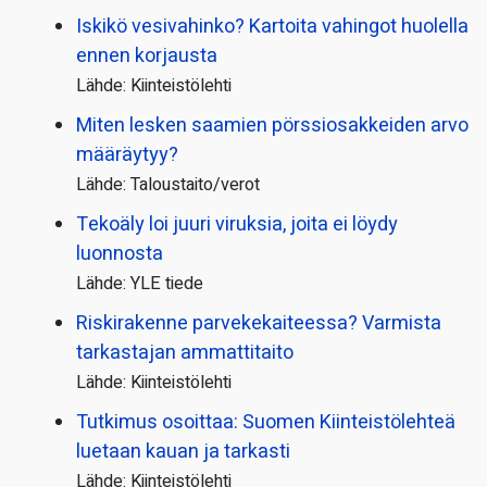
Iskikö vesivahinko? Kartoita vahingot huolella
ennen korjausta
Lähde: Kiinteistölehti
Miten lesken saamien pörssi­osakkeiden arvo
määräytyy?
Lähde: Taloustaito/verot
Tekoäly loi juuri viruksia, joita ei löydy
luonnosta
Lähde: YLE tiede
Riskirakenne parvekekaiteessa? Varmista
tarkastajan ammattitaito
Lähde: Kiinteistölehti
Tutkimus osoittaa: Suomen Kiinteistölehteä
luetaan kauan ja tarkasti
Lähde: Kiinteistölehti