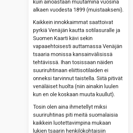
kuin ainoastaan muutamina vuosina
alkaen vuodesta 1899 (muistaakseni).
Kaikkein innokkaimmat saattoivat
pyrkiä Venäjän kautta sotilasuralle ja
Suomen Kaarti kävi sekin
vapaaehtoisesti auttamassa Venäjän
tsaaria monissa kansainvälisissä
tehtävissä. Ihan tosissaan näiden
suuriruhtinaan eliittisotilaiden ei
onneksi tarvinnut taistella. Siitä pitivät
venäläiset huolta (niin ainakin luulen
kun en ole koskaan muuta kuullut).
Tosin olen aina ihmetellyt miksi
suuriruhtinas piti meitä suomalaisia
kaikkein luotettavimpina mukaan
lukien tsaarin henkilökohtaisiin