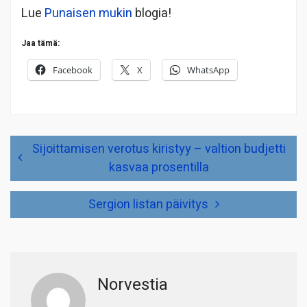
Lue
Punaisen mukin
blogia!
Jaa tämä:
Facebook
X
WhatsApp
Artikkelien
Sijoittamisen verotus kiristyy – valtion budjetti
selaus
kasvaa prosentilla
Sergion listan päivitys
Norvestia