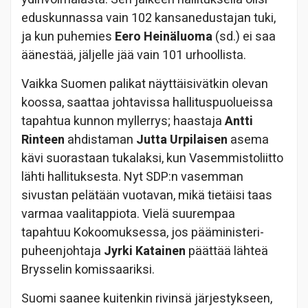
eduskunnassa vain 102 kansanedustajan tuki,
ja kun puhemies
Eero Heinäluoma
(sd.) ei saa
äänestää, jäljelle jää vain 101 urhoollista.
Vaikka Suomen palikat näyttäisivätkin olevan
koossa, saattaa johtavissa hallituspuolueissa
tapahtua kunnon myllerrys; haastaja
Antti
Rinteen
ahdistaman
Jutta Urpilaisen
asema
kävi suorastaan tukalaksi, kun Vasemmistoliitto
lähti hallituksesta. Nyt SDP:n vasemman
sivustan pelätään vuotavan, mikä tietäisi taas
varmaa vaalitappiota. Vielä suurempaa
tapahtuu Kokoomuksessa, jos pääministeri-
puheenjohtaja
Jyrki Katainen
päättää lähteä
Brysselin komissaariksi.
Suomi saanee kuitenkin rivinsä järjestykseen,