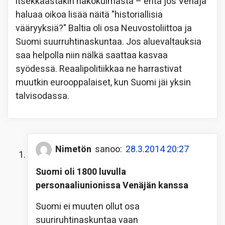
itsekkäästäkin näkökulmasta – entä jos Venäjä
haluaa oikoa lisää näitä "historiallisia
vääryyksiä?" Baltia oli osa Neuvostoliittoa ja
Suomi suurruhtinaskuntaa. Jos aluevaltauksia
saa helpolla niin nälkä saattaa kasvaa
syödessä. Reaalipolitiikkaa ne harrastivat
muutkin eurooppalaiset, kun Suomi jäi yksin
talvisodassa.
Nimetön
sanoo:
28.3.2014 20:27
Suomi oli 1800 luvulla
personaaliunionissa Venäjän kanssa
Suomi ei muuten ollut osa
suuriruhtinaskuntaa vaan