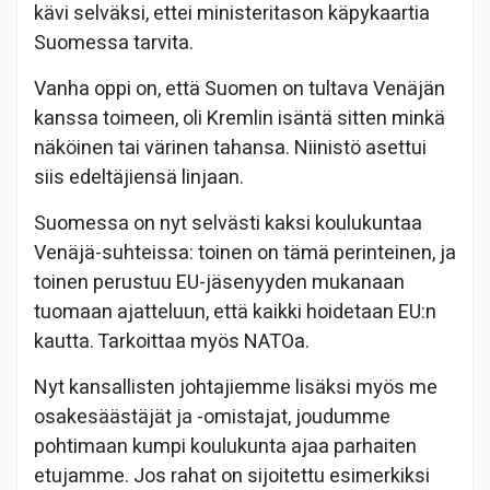
kävi selväksi, ettei ministeritason käpykaartia
Suomessa tarvita.
Vanha oppi on, että Suomen on tultava Venäjän
kanssa toimeen, oli Kremlin isäntä sitten minkä
näköinen tai värinen tahansa. Niinistö asettui
siis edeltäjiensä linjaan.
Suomessa on nyt selvästi kaksi koulukuntaa
Venäjä-suhteissa: toinen on tämä perinteinen, ja
toinen perustuu EU-jäsenyyden mukanaan
tuomaan ajatteluun, että kaikki hoidetaan EU:n
kautta. Tarkoittaa myös NATOa.
Nyt kansallisten johtajiemme lisäksi myös me
osakesäästäjät ja -omistajat, joudumme
pohtimaan kumpi koulukunta ajaa parhaiten
etujamme. Jos rahat on sijoitettu esimerkiksi