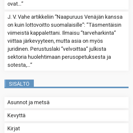
ovat…
”
J. V. Vahe
artikkeliin
”Naapuruus Venäjän kanssa
on kuin lottovoitto suomalaisille”
: “
Täsmentäisin
viimeistä kappalettani. Ilmaisu ”tarveharkinta”
viittaa järkevyyteen, mutta asia on myös
juridinen. Perustuslaki ”velvoittaa” julkista
sektoria huolehtimaan perusopetuksesta ja
sotesta,…
”
SISÄLTÖ
Asunnot ja metsä
Kevyttä
Kirjat