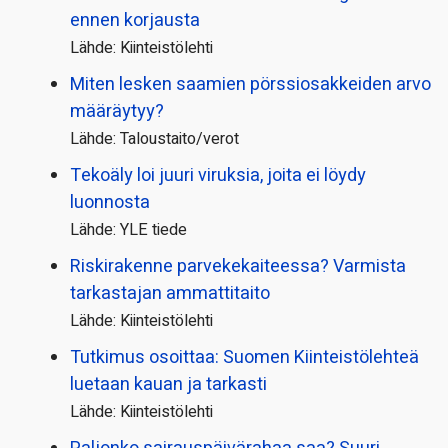
ennen korjausta
Lähde: Kiinteistölehti
Miten lesken saamien pörssi­osakkeiden arvo
määräytyy?
Lähde: Taloustaito/verot
Tekoäly loi juuri viruksia, joita ei löydy
luonnosta
Lähde: YLE tiede
Riskirakenne parvekekaiteessa? Varmista
tarkastajan ammattitaito
Lähde: Kiinteistölehti
Tutkimus osoittaa: Suomen Kiinteistölehteä
luetaan kauan ja tarkasti
Lähde: Kiinteistölehti