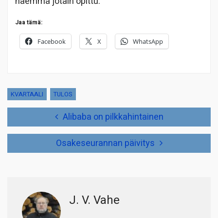
näemmä jotain opittu.
Jaa tämä:
Facebook
X
WhatsApp
KVARTAALI
TULOS
Artikkelien
Alibaba on pilkkahintainen
selaus
Osakeseurannan päivitys
J. V. Vahe