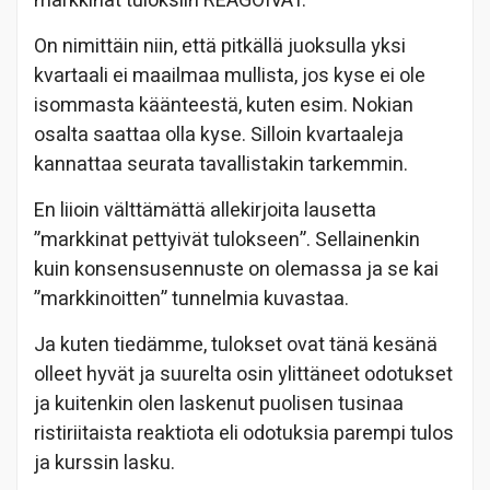
markkinat tuloksiin REAGOIVAT.
On nimittäin niin, että pitkällä juoksulla yksi
kvartaali ei maailmaa mullista, jos kyse ei ole
isommasta käänteestä, kuten esim. Nokian
osalta saattaa olla kyse. Silloin kvartaaleja
kannattaa seurata tavallistakin tarkemmin.
En liioin välttämättä allekirjoita lausetta
”markkinat pettyivät tulokseen”. Sellainenkin
kuin konsensusennuste on olemassa ja se kai
”markkinoitten” tunnelmia kuvastaa.
Ja kuten tiedämme, tulokset ovat tänä kesänä
olleet hyvät ja suurelta osin ylittäneet odotukset
ja kuitenkin olen laskenut puolisen tusinaa
ristiriitaista reaktiota eli odotuksia parempi tulos
ja kurssin lasku.