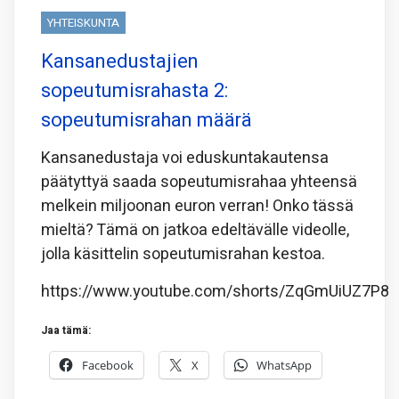
YHTEISKUNTA
Kansanedustajien
sopeutumisrahasta 2:
sopeutumisrahan määrä
Kansanedustaja voi eduskuntakautensa
päätyttyä saada sopeutumisrahaa yhteensä
melkein miljoonan euron verran! Onko tässä
mieltä? Tämä on jatkoa edeltävälle videolle,
jolla käsittelin sopeutumisrahan kestoa.
https://www.youtube.com/shorts/ZqGmUiUZ7P8
Jaa tämä:
Facebook
X
WhatsApp