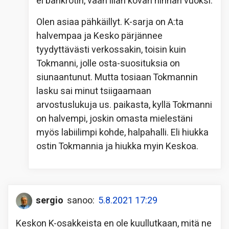
ei bankrotin, vaan liian kovan hinnan vuoksi.
Olen asiaa pähkäillyt. K-sarja on A:ta
halvempaa ja Kesko pärjännee
tyydyttävästi verkossakin, toisin kuin
Tokmanni, jolle osta-suosituksia on
siunaantunut. Mutta tosiaan Tokmannin
lasku sai minut tsiigaamaan
arvostuslukuja us. paikasta, kyllä Tokmanni
on halvempi, joskin omasta mielestäni
myös labiilimpi kohde, halpahalli. Eli hiukka
ostin Tokmannia ja hiukka myin Keskoa.
sergio
sanoo:
5.8.2021 17:29
Keskon K-osakkeista en ole kuullutkaan, mitä ne