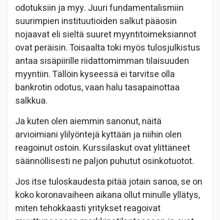
odotuksiin ja myy. Juuri fundamentalismiin
suurimpien instituutioiden salkut pääosin
nojaavat eli sieltä suuret myyntitoimeksiannot
ovat peräisin. Toisaalta toki myös tulosjulkistus
antaa sisäpiirille riidattomimman tilaisuuden
myyntiin. Tällöin kyseessä ei tarvitse olla
bankrotin odotus, vaan halu tasapainottaa
salkkua.
Ja kuten olen aiemmin sanonut, näitä
arvioimiani ylilyöntejä kyttään ja niihin olen
reagoinut ostoin. Kurssilaskut ovat ylittäneet
säännöllisesti ne paljon puhutut osinkotuotot.
Jos itse tuloskaudesta pitää jotain sanoa, se on
koko koronavaiheen aikana ollut minulle yllätys,
miten tehokkaasti yritykset reagoivat