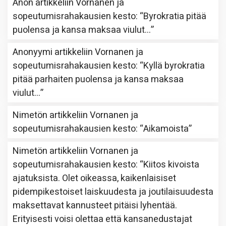
Anon
artikkeliin
Vornanen ja
sopeutumisrahakausien kesto
: “
Byrokratia pitää
puolensa ja kansa maksaa viulut…
”
Anonyymi
artikkeliin
Vornanen ja
sopeutumisrahakausien kesto
: “
Kyllä byrokratia
pitää parhaiten puolensa ja kansa maksaa
viulut…
”
Nimetön
artikkeliin
Vornanen ja
sopeutumisrahakausien kesto
: “
Aikamoista
”
Nimetön
artikkeliin
Vornanen ja
sopeutumisrahakausien kesto
: “
Kiitos kivoista
ajatuksista. Olet oikeassa, kaikenlaisiset
pidempikestoiset laiskuudesta ja joutilaisuudesta
maksettavat kannusteet pitäisi lyhentää.
Erityisesti voisi olettaa että kansanedustajat