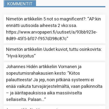
KOMMENTIT
Nimetön
artikkeliin
5 not so magnificent?
: “
AP:kin
ennätti uutisoida aiheesta 2 vko:ssa.
https://www.arvopaperi.fi/uutiset/a/93bb923e-
8d89-45f5-bf07-f957d398c87c
”
Nimetön
artikkeliin
Uudet kuviot, tuttu osinkovirta
:
“
Hyvä kirjoitus
”
Johannes Hidén
artikkeliin
Vornanen ja
sopeutumisrahakausien kesto
: “
Kiitos
palautteesta! Ja jep, noin pitkänä systeemi ei
enää vaikuta turvajärjestelmältä, vaan palkinnolta
– ja ääritapauksissa aika massiiviselta
sellaiselta. Palaan…
”