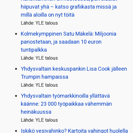
hiipuvat yhä – katso grafiikasta missä ja
millä aloilla on nyt töitä
Lähde: YLE talous
Kolmekymppinen Satu Mäkelä: Miljoonia
panostetaan, ja saadaan 10 euron
tuntipalkka
Lähde: YLE talous
Yhdysvaltain keskuspankin Lisa Cook jälleen
Trumpin hampaissa
Lähde: YLE talous
Yhdysvaltain työmarkkinoilla yllättävä
käänne: 23 000 työpaikkaa vähemmän
heinäkuussa
Lähde: YLE talous
Iskikö vesivahinko? Kartoita vahingot huolella