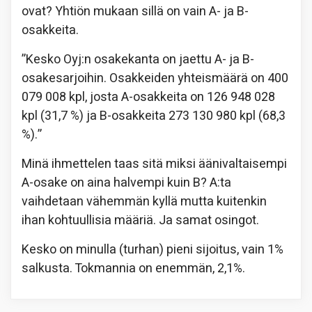
ovat? Yhtiön mukaan sillä on vain A- ja B-
osakkeita.
”Kesko Oyj:n osakekanta on jaettu A- ja B-
osakesarjoihin. Osakkeiden yhteismäärä on 400
079 008 kpl, josta A-osakkeita on 126 948 028
kpl (31,7 %) ja B-osakkeita 273 130 980 kpl (68,3
%).”
Minä ihmettelen taas sitä miksi äänivaltaisempi
A-osake on aina halvempi kuin B? A:ta
vaihdetaan vähemmän kyllä mutta kuitenkin
ihan kohtuullisia määriä. Ja samat osingot.
Kesko on minulla (turhan) pieni sijoitus, vain 1%
salkusta. Tokmannia on enemmän, 2,1%.