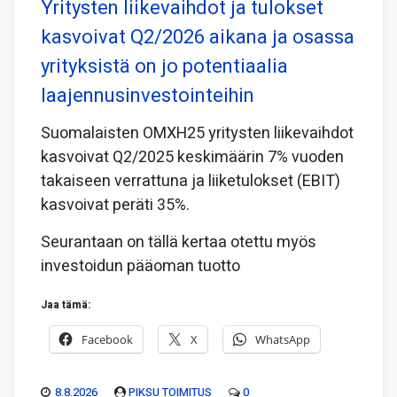
Yritysten liikevaihdot ja tulokset
kasvoivat Q2/2026 aikana ja osassa
yrityksistä on jo potentiaalia
laajennusinvestointeihin
Suomalaisten OMXH25 yritysten liikevaihdot
kasvoivat Q2/2025 keskimäärin 7% vuoden
takaiseen verrattuna ja liiketulokset (EBIT)
kasvoivat peräti 35%.
Seurantaan on tällä kertaa otettu myös
investoidun pääoman tuotto
Jaa tämä:
Facebook
X
WhatsApp
8.8.2026
PIKSU TOIMITUS
0