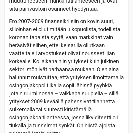
muuttuneeseen markkinatilanteeseen ja ovat
sitä päinvastoin osanneet hyödyntää.
Ero 2007-2009 finanssikriisiin on kovin suuri,
silloinhan ei ollut mitään ulkopuolista, todellista
koronan tapaista syytä, vaan markkinat vain
heräsivät siihen, ettei keisarilla ollutkaan
vaatteita eli arvostukset olivat nousseet liian
korkealle. Ko. aikana niin yritykset kuin julkinen
sektori möhlivät parhaansa mukaan. Olen aina
halunnut muistuttaa, että yrityksen ilmoittamalla
osingonjakopolitiikalla sopii lähinnä pyyhkiä
jotain ruumiinosaa – vaikkapa suupieliä – sillä
yritykset 2009 keväällä pahensivat tilannetta
sulkemalla tai suuresti kiristämällä
osingonjakoa tilanteessa, jossa likviditeetti oli
tiukalla ja tunnelmat synkät. On niistä ajoista