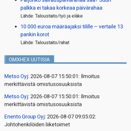
Paljonko sairauspäivä­rahaa saa? Suuri
palkka ei takaa korkeaa päivärahaa
Lähde: Taloustaito/työ ja eläke
10 000 euroa määräajaksi tilille – vertaile 13
pankin korot
Lähde: Taloustaito/rahat
OMXHEX UUTISIA
Metso Oyj
: 2026-08-07 15:50:01: Ilmoitus
merkittävistä omistusosuuksista
Metso Oyj
: 2026-08-07 15:50:01: Ilmoitus
merkittävistä omistusosuuksista
Enento Group Oyj
: 2026-08-07 09:05:02:
Johtohenkilöiden liiketoimet