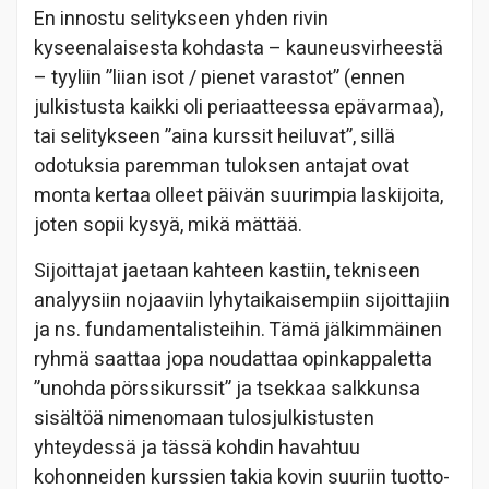
En innostu selitykseen yhden rivin
kyseenalaisesta kohdasta – kauneusvirheestä
– tyyliin ”liian isot / pienet varastot” (ennen
julkistusta kaikki oli periaatteessa epävarmaa),
tai selitykseen ”aina kurssit heiluvat”, sillä
odotuksia paremman tuloksen antajat ovat
monta kertaa olleet päivän suurimpia laskijoita,
joten sopii kysyä, mikä mättää.
Sijoittajat jaetaan kahteen kastiin, tekniseen
analyysiin nojaaviin lyhytaikaisempiin sijoittajiin
ja ns. fundamentalisteihin. Tämä jälkimmäinen
ryhmä saattaa jopa noudattaa opinkappaletta
”unohda pörssikurssit” ja tsekkaa salkkunsa
sisältöä nimenomaan tulosjulkistusten
yhteydessä ja tässä kohdin havahtuu
kohonneiden kurssien takia kovin suuriin tuotto-