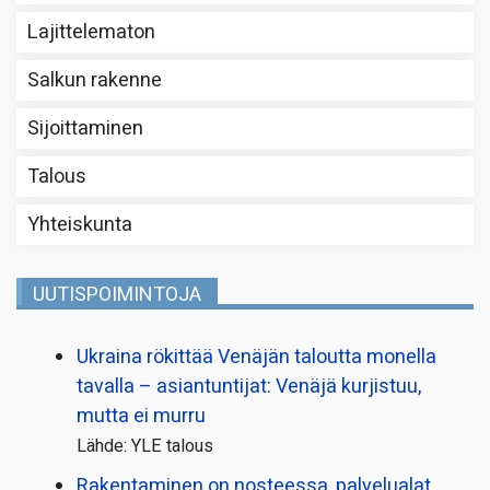
Lajittelematon
Salkun rakenne
Sijoittaminen
Talous
Yhteiskunta
UUTISPOIMINTOJA
Ukraina rökittää Venäjän taloutta monella
tavalla – asiantuntijat: Venäjä kurjistuu,
mutta ei murru
Lähde: YLE talous
Rakentaminen on nosteessa, palvelualat