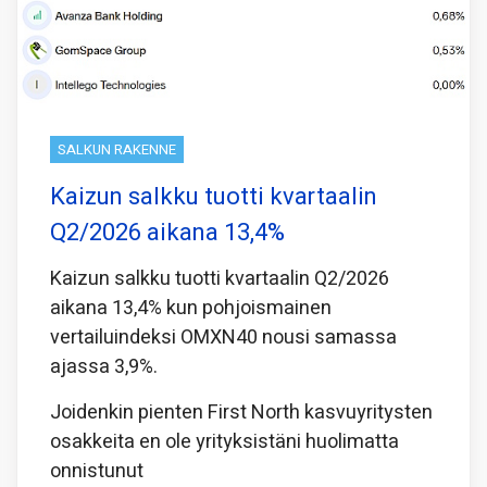
SALKUN RAKENNE
Kaizun salkku tuotti kvartaalin
Q2/2026 aikana 13,4%
Kaizun salkku tuotti kvartaalin Q2/2026
aikana 13,4% kun pohjoismainen
vertailuindeksi OMXN40 nousi samassa
ajassa 3,9%.
Joidenkin pienten First North kasvuyritysten
osakkeita en ole yrityksistäni huolimatta
onnistunut