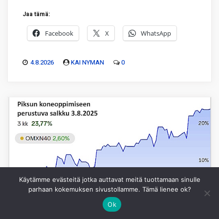
Jaa tämä:
Facebook
X
WhatsApp
4.8.2026
KAI NYMAN
0
Käytämme evästeitä jotka auttavat meitä tuottamaan sinulle
parhaan kokemuksen sivustollamme. Tämä lienee ok?
Ok