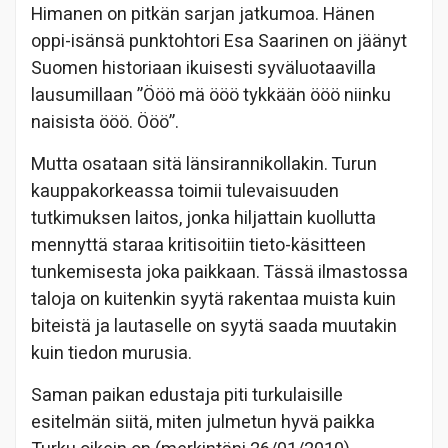
Himanen on pitkän sarjan jatkumoa. Hänen
oppi-isänsä punktohtori Esa Saarinen on jäänyt
Suomen historiaan ikuisesti syväluotaavilla
lausumillaan ”Ööö mä ööö tykkään ööö niinku
naisista ööö. Ööö”.
Mutta osataan sitä länsirannikollakin. Turun
kauppakorkeassa toimii tulevaisuuden
tutkimuksen laitos, jonka hiljattain kuollutta
mennyttä staraa kritisoitiin tieto-käsitteen
tunkemisesta joka paikkaan. Tässä ilmastossa
taloja on kuitenkin syytä rakentaa muista kuin
biteistä ja lautaselle on syytä saada muutakin
kuin tiedon murusia.
Saman paikan edustaja piti turkulaisille
esitelmän siitä, miten julmetun hyvä paikka