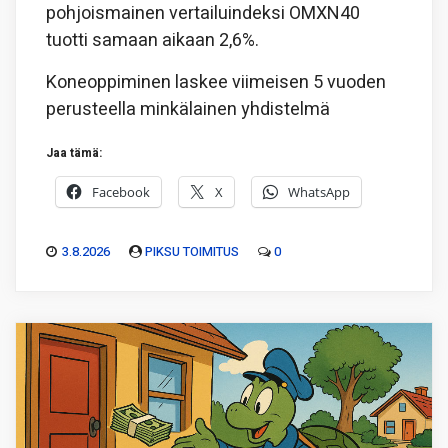
pohjoismainen vertailuindeksi OMXN40
tuotti samaan aikaan 2,6%.
Koneoppiminen laskee viimeisen 5 vuoden
perusteella minkälainen yhdistelmä
Jaa tämä:
Facebook
X
WhatsApp
3.8.2026
PIKSU TOIMITUS
0