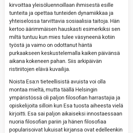
kirvoittaa yleisöluennoillaan ihmisestä esille
tunteita ja opettaa tunteiden dynamiikkaa ja
yhteiselossa tarvittavia sosiaalisia taitoja. Hän
kertoo äärimmäisen hauskasti esimerkiksi sen
miltä tuntuu kun mies tulee väsyneenä kotiin
työstä ja vaimo on odottanut häntä
purkaakseen keskustelemalla kaiken päivänsä
aikana kokeneen pahan. Siis arkipäivän
ristiriitojen elävä kuvailija.
Noista Esa:n tieteellisistä avuista voi olla
montaa mieltä, mutta täällä Helsingin
ympäristössä oli paljon filosofian harrastajia ja
opiskelijoita silloin kun Esa tuosta aiheesta vielä
kirjoitti. Esa sai paljon aikaiseksi innostaessaan
nuoria filosofian pariin ja hänen filosofiaa
popularisoivat lukuisat kirjansa ovat edelleenkin