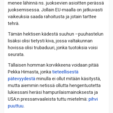
menee lähinnä ns. juoksevien asioitten perässä
juoksemisessa. Jollain EU-maalla on jatkuvasti
vaikeuksia saada rahoitusta ja jotain tarttee
tehrä.
Tämän hektisen kädestä suuhun –puuhastelun
lisäksi olisi tietysti kiva, jossa valtakunnan
hovissa olisi trubaduuri, jonka tuotoksia voisi
seurata.
Tällaisen homman korvikkeena voidaan pitää
Pekka Himasta, jonka
tieteellisestä
pätevyydestä
minulla ei ollut mitään käsitystä,
mutta aiemmin netissä ollutta hengentuotetta
lukiessani heräsi hampurilaismainoksesta ja
USA:n pressanvaaleista tuttu mietelmä:
pihvi
puuttuu
.