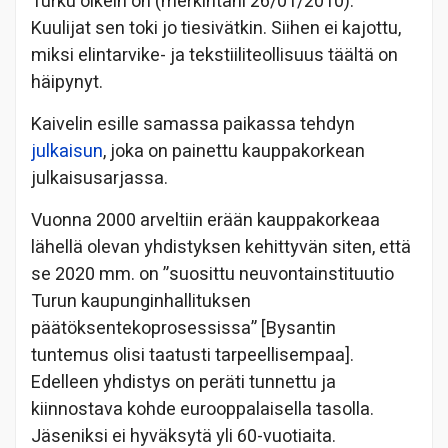
Turku oikein on (merkintäni 26/01/2010).
Kuulijat sen toki jo tiesivätkin. Siihen ei kajottu,
miksi elintarvike- ja tekstiiliteollisuus täältä on
häipynyt.
Kaivelin esille samassa paikassa tehdyn
julkaisun
, joka on painettu kauppakorkean
julkaisusarjassa.
Vuonna 2000 arveltiin erään kauppakorkeaa
lähellä olevan yhdistyksen kehittyvän siten, että
se 2020 mm. on ”suosittu neuvontainstituutio
Turun kaupunginhallituksen
päätöksentekoprosessissa” [Bysantin
tuntemus olisi taatusti tarpeellisempaa].
Edelleen yhdistys on peräti tunnettu ja
kiinnostava kohde eurooppalaisella tasolla.
Jäseniksi ei hyväksytä yli 60-vuotiaita.