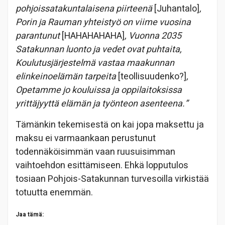
pohjoissatakuntalaisena piirteenä
[Juhantalo]
,
Porin ja Rauman yhteistyö on viime vuosina
parantunut
[HAHAHAHAHA]
, Vuonna 2035
Satakunnan luonto ja vedet ovat puhtaita,
Koulutusjärjestelmä vastaa maakunnan
elinkeinoelämän tarpeita
[teollisuudenko?]
,
Opetamme jo kouluissa ja oppilaitoksissa
yrittäjyyttä elämän ja työnteon asenteena.”
Tämänkin tekemisestä on kai jopa maksettu ja
maksu ei varmaankaan perustunut
todennäköisimmän vaan ruusuisimman
vaihtoehdon esittämiseen. Ehkä lopputulos
tosiaan Pohjois-Satakunnan turvesoilla virkistää
totuutta enemmän.
Jaa tämä: