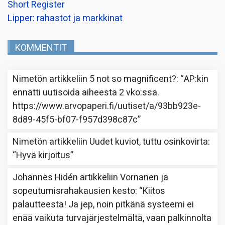
Short Register
Lipper: rahastot ja markkinat
KOMMENTIT
Nimetön
artikkeliin
5 not so magnificent?
: “
AP:kin
ennätti uutisoida aiheesta 2 vko:ssa.
https://www.arvopaperi.fi/uutiset/a/93bb923e-
8d89-45f5-bf07-f957d398c87c
”
Nimetön
artikkeliin
Uudet kuviot, tuttu osinkovirta
:
“
Hyvä kirjoitus
”
Johannes Hidén
artikkeliin
Vornanen ja
sopeutumisrahakausien kesto
: “
Kiitos
palautteesta! Ja jep, noin pitkänä systeemi ei
enää vaikuta turvajärjestelmältä, vaan palkinnolta