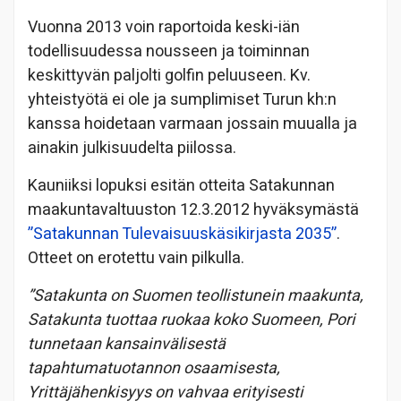
Vuonna 2013 voin raportoida keski-iän
todellisuudessa nousseen ja toiminnan
keskittyvän paljolti golfin peluuseen. Kv.
yhteistyötä ei ole ja sumplimiset Turun kh:n
kanssa hoidetaan varmaan jossain muualla ja
ainakin julkisuudelta piilossa.
Kauniiksi lopuksi esitän otteita Satakunnan
maakuntavaltuuston 12.3.2012 hyväksymästä
”Satakunnan Tulevaisuuskäsikirjasta 2035”
.
Otteet on erotettu vain pilkulla.
”Satakunta on Suomen teollistunein maakunta,
Satakunta tuottaa ruokaa koko Suomeen, Pori
tunnetaan kansainvälisestä
tapahtumatuotannon osaamisesta,
Yrittäjähenkisyys on vahvaa erityisesti