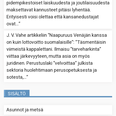
pidempikestoiset laiskuudesta ja joutilaisuudesta
maksettavat kannusteet pitäisi lyhentää.
Erityisesti voisi olettaa että kansanedustajat
ovat…
”
J. V. Vahe
artikkeliin
”Naapuruus Venäjän kanssa
on kuin lottovoitto suomalaisille”
: “
Täsmentäisin
viimeistä kappalettani. Ilmaisu ”tarveharkinta”
viittaa järkevyyteen, mutta asia on myös
juridinen. Perustuslaki ”velvoittaa” julkista
sektoria huolehtimaan perusopetuksesta ja
sotesta,…
”
SISÄLTÖ
Asunnot ja metsä