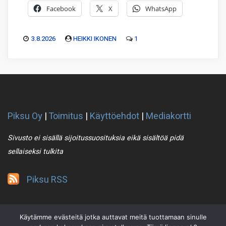
Facebook
X
WhatsApp
3.8.2026
HEIKKI IKONEN
1
Piksu Oy
|
Toimitus
|
Käyttöehdot
|
Mediakortti
Sivusto ei sisällä sijoitussuosituksia eikä sisältöä pidä
sellaiseksi tulkita
Piksu RSS
Käytämme evästeitä jotka auttavat meitä tuottamaan sinulle