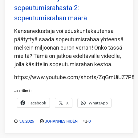
sopeutumisrahasta 2:
sopeutumisrahan määrä
Kansanedustaja voi eduskuntakautensa
päätyttyä saada sopeutumisrahaa yhteensä
melkein miljoonan euron verran! Onko tässä
mieltä? Tämä on jatkoa edeltävälle videolle,
jolla käsittelin sopeutumisrahan kestoa.
https://www.youtube.com/shorts/ZqGmUiUZ7P8
Jaa tämä:
Facebook
X
WhatsApp
5.8.2026
JOHANNES HIDÉN
0