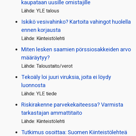
kaupataan uusille omistajille
Lähde: YLE talous
Iskikö vesivahinko? Kartoita vahingot huolella
ennen korjausta
Lähde: Kiinteistölehti
Miten lesken saamien pörssi­osakkeiden arvo
määräytyy?
Lähde: Taloustaito/verot
Tekoäly loi juuri viruksia, joita ei löydy
luonnosta
Lähde: YLE tiede
Riskirakenne parvekekaiteessa? Varmista
tarkastajan ammattitaito
Lähde: Kiinteistölehti
Tutkimus osoittaa: Suomen Kiinteistölehteä