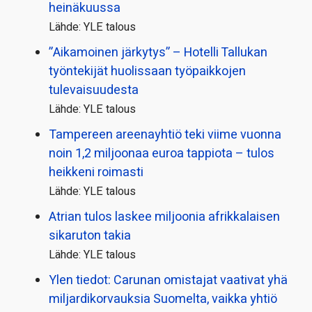
heinäkuussa
Lähde: YLE talous
”Aikamoinen järkytys” – Hotelli Tallukan
työntekijät huolissaan työpaikkojen
tulevaisuudesta
Lähde: YLE talous
Tampereen areenayhtiö teki viime vuonna
noin 1,2 miljoonaa euroa tappiota – tulos
heikkeni roimasti
Lähde: YLE talous
Atrian tulos laskee miljoonia afrikkalaisen
sikaruton takia
Lähde: YLE talous
Ylen tiedot: Carunan omistajat vaativat yhä
miljardi­korvauksia Suomelta, vaikka yhtiö