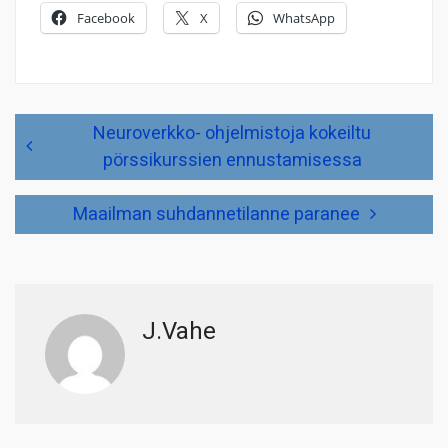
Facebook
X
WhatsApp
Artikkelien
Neuroverkko- ohjelmistoja kokeiltu
selaus
pörssikurssien ennustamisessa
Maailman suhdannetilanne paranee
J.Vahe