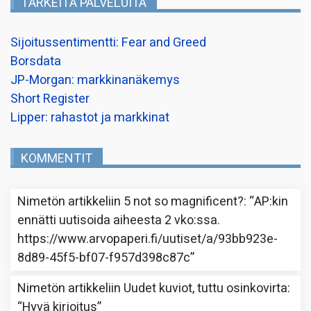
TÄRKEITÄ PALVELUITA
Sijoitussentimentti: Fear and Greed
Borsdata
JP-Morgan: markkinanäkemys
Short Register
Lipper: rahastot ja markkinat
KOMMENTIT
Nimetön
artikkeliin
5 not so magnificent?
: “
AP:kin
ennätti uutisoida aiheesta 2 vko:ssa.
https://www.arvopaperi.fi/uutiset/a/93bb923e-
8d89-45f5-bf07-f957d398c87c
”
Nimetön
artikkeliin
Uudet kuviot, tuttu osinkovirta
:
“
Hyvä kirjoitus
”