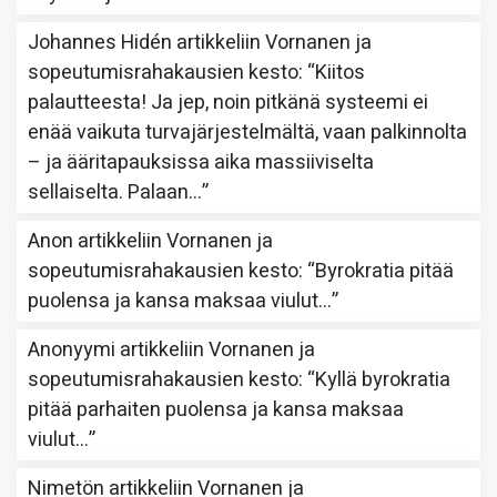
Johannes Hidén
artikkeliin
Vornanen ja
sopeutumisrahakausien kesto
: “
Kiitos
palautteesta! Ja jep, noin pitkänä systeemi ei
enää vaikuta turvajärjestelmältä, vaan palkinnolta
– ja ääritapauksissa aika massiiviselta
sellaiselta. Palaan…
”
Anon
artikkeliin
Vornanen ja
sopeutumisrahakausien kesto
: “
Byrokratia pitää
puolensa ja kansa maksaa viulut…
”
Anonyymi
artikkeliin
Vornanen ja
sopeutumisrahakausien kesto
: “
Kyllä byrokratia
pitää parhaiten puolensa ja kansa maksaa
viulut…
”
Nimetön
artikkeliin
Vornanen ja