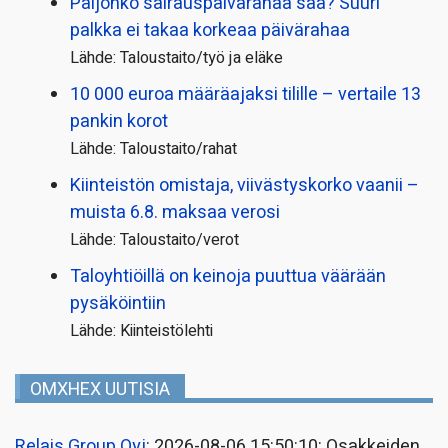
Paljonko sairauspäivä­rahaa saa? Suuri
palkka ei takaa korkeaa päivärahaa
Lähde: Taloustaito/työ ja eläke
10 000 euroa määräajaksi tilille – vertaile 13
pankin korot
Lähde: Taloustaito/rahat
Kiinteistön omistaja, viivästyskorko vaanii –
muista 6.8. maksaa verosi
Lähde: Taloustaito/verot
Taloyhtiöillä on keinoja puuttua väärään
pysäköintiin
Lähde: Kiinteistölehti
OMXHEX UUTISIA
Relais Group Oyj
: 2026-08-06 15:50:10: Osakkeiden