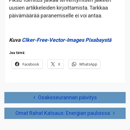
Piksu Toimitus jatkaa tervehtymisen jälkeen
uusien artikkeleiden kirjoittamista. Tarkkaa
päivämäärää paranemiselle ei voi antaa.
Kuva
Clker-Free-Vector-Images
Pixabaystä
Jaa tämä:
Facebook
X
WhatsApp
Artikkelien
Osakeseurannan päivitys
selaus
Omat Rahat Katsaus: Energian pauloissa