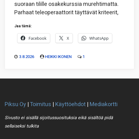
suoraan tilille osakekurssia murehtimatta.
Parhaat teleoperaattorit täyttävät kriteerit,
Jaa tämä:
Facebook
X
WhatsApp
3.8.2026
HEIKKI IKONEN
1
Piksu Oy
|
Toimitus
|
Käyttöehdot
|
Mediakortti
Sivusto ei sisällä sijoitussuosituksia eikä sisältöä pidä
sellaiseksi tulkita