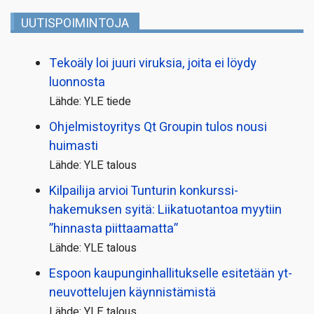
UUTISPOIMINTOJA
Tekoäly loi juuri viruksia, joita ei löydy
luonnosta
Lähde: YLE tiede
Ohjelmistoyritys Qt Groupin tulos nousi
huimasti
Lähde: YLE talous
Kilpailija arvioi Tunturin konkurssi­
hakemuksen syitä: Liikatuotantoa myytiin
”hinnasta piittaamatta”
Lähde: YLE talous
Espoon kaupungin­hallitukselle esitetään yt-
neuvottelujen käynnistämistä
Lähde: YLE talous