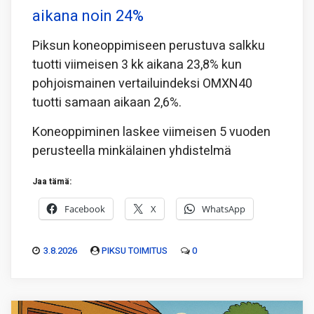
aikana noin 24%
Piksun koneoppimiseen perustuva salkku
tuotti viimeisen 3 kk aikana 23,8% kun
pohjoismainen vertailuindeksi OMXN40
tuotti samaan aikaan 2,6%.
Koneoppiminen laskee viimeisen 5 vuoden
perusteella minkälainen yhdistelmä
Jaa tämä:
Facebook
X
WhatsApp
3.8.2026
PIKSU TOIMITUS
0