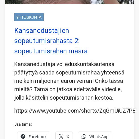
YHTEISKUNTA
Kansanedustajien
sopeutumisrahasta 2:
sopeutumisrahan määrä
Kansanedustaja voi eduskuntakautensa
päätyttyä saada sopeutumisrahaa yhteensä
melkein miljoonan euron verran! Onko tässä
mieltä? Tämä on jatkoa edeltävälle videolle,
jolla käsittelin sopeutumisrahan kestoa.
https://www.youtube.com/shorts/ZqGmUiUZ7P8
Jaa tämä:
Facebook
X
WhatsApp