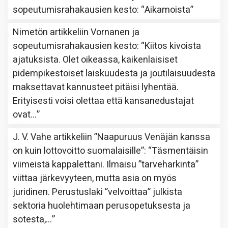
sopeutumisrahakausien kesto
: “
Aikamoista
”
Nimetön
artikkeliin
Vornanen ja
sopeutumisrahakausien kesto
: “
Kiitos kivoista
ajatuksista. Olet oikeassa, kaikenlaisiset
pidempikestoiset laiskuudesta ja joutilaisuudesta
maksettavat kannusteet pitäisi lyhentää.
Erityisesti voisi olettaa että kansanedustajat
ovat…
”
J. V. Vahe
artikkeliin
”Naapuruus Venäjän kanssa
on kuin lottovoitto suomalaisille”
: “
Täsmentäisin
viimeistä kappalettani. Ilmaisu ”tarveharkinta”
viittaa järkevyyteen, mutta asia on myös
juridinen. Perustuslaki ”velvoittaa” julkista
sektoria huolehtimaan perusopetuksesta ja
sotesta,…
”