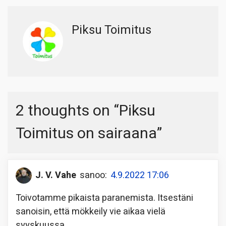
Piksu Toimitus
2 thoughts on “
Piksu
Toimitus on sairaana
”
J. V. Vahe
sanoo:
4.9.2022 17:06
Toivotamme pikaista paranemista. Itsestäni
sanoisin, että mökkeily vie aikaa vielä
syyskuussa.