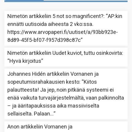
Nimetön
artikkeliin
5 not so magnificent?
: “
AP:kin
ennätti uutisoida aiheesta 2 vko:ssa.
https://www.arvopaperi.fi/uutiset/a/93bb923e-
8d89-45f5-bf07-f957d398c87c
”
Nimetön
artikkeliin
Uudet kuviot, tuttu osinkovirta
:
“
Hyvä kirjoitus
”
Johannes Hidén
artikkeliin
Vornanen ja
sopeutumisrahakausien kesto
: “
Kiitos
palautteesta! Ja jep, noin pitkänä systeemi ei
enää vaikuta turvajärjestelmältä, vaan palkinnolta
– ja ääritapauksissa aika massiiviselta
sellaiselta. Palaan…
”
Anon
artikkeliin
Vornanen ja