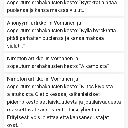
sopeutumisrahakausien kesto
: “
Byrokratia pitää
puolensa ja kansa maksaa viulut…
”
Anonyymi
artikkeliin
Vornanen ja
sopeutumisrahakausien kesto
: “
Kyllä byrokratia
pitää parhaiten puolensa ja kansa maksaa
viulut…
”
Nimetön
artikkeliin
Vornanen ja
sopeutumisrahakausien kesto
: “
Aikamoista
”
Nimetön
artikkeliin
Vornanen ja
sopeutumisrahakausien kesto
: “
Kiitos kivoista
ajatuksista. Olet oikeassa, kaikenlaisiset
pidempikestoiset laiskuudesta ja joutilaisuudesta
maksettavat kannusteet pitäisi lyhentää.
Erityisesti voisi olettaa että kansanedustajat
ovat…
”