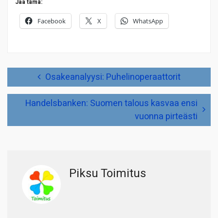
Jaa tämä:
Facebook
X
WhatsApp
Artikkelien
Osakeanalyysi: Puhelinoperaattorit
selaus
Handelsbanken: Suomen talous kasvaa ensi
vuonna pirteästi
Piksu Toimitus