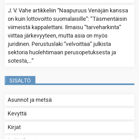
J. V. Vahe
artikkeliin
”Naapuruus Venäjän kanssa
on kuin lottovoitto suomalaisille”
: “
Täsmentäisin
viimeistä kappalettani. Ilmaisu ”tarveharkinta”
viittaa järkevyyteen, mutta asia on myös
juridinen. Perustuslaki ”velvoittaa” julkista
sektoria huolehtimaan perusopetuksesta ja
sotesta,…
”
SISÄLTÖ
Asunnot ja metsä
Kevyttä
Kirjat