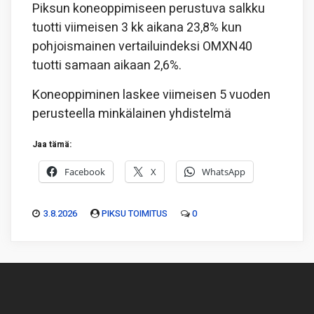
Piksun koneoppimiseen perustuva salkku
tuotti viimeisen 3 kk aikana 23,8% kun
pohjoismainen vertailuindeksi OMXN40
tuotti samaan aikaan 2,6%.
Koneoppiminen laskee viimeisen 5 vuoden
perusteella minkälainen yhdistelmä
Jaa tämä:
Facebook
X
WhatsApp
3.8.2026
PIKSU TOIMITUS
0