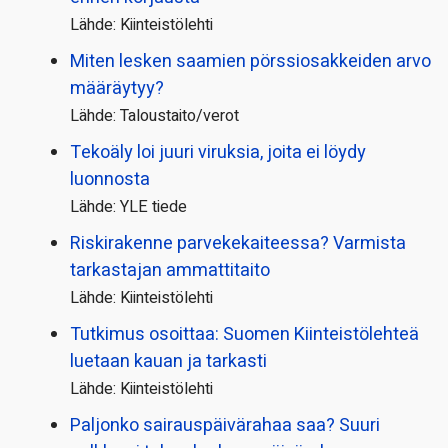
Lähde: Kiinteistölehti
Miten lesken saamien pörssi­osakkeiden arvo
määräytyy?
Lähde: Taloustaito/verot
Tekoäly loi juuri viruksia, joita ei löydy
luonnosta
Lähde: YLE tiede
Riskirakenne parvekekaiteessa? Varmista
tarkastajan ammattitaito
Lähde: Kiinteistölehti
Tutkimus osoittaa: Suomen Kiinteistölehteä
luetaan kauan ja tarkasti
Lähde: Kiinteistölehti
Paljonko sairauspäivä­rahaa saa? Suuri