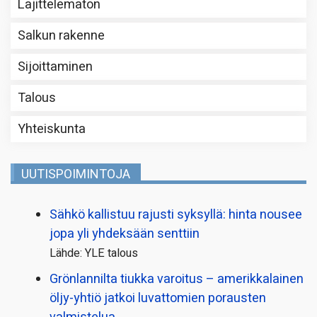
Lajittelematon
Salkun rakenne
Sijoittaminen
Talous
Yhteiskunta
UUTISPOIMINTOJA
Sähkö kallistuu rajusti syksyllä: hinta nousee
jopa yli yhdeksään senttiin
Lähde: YLE talous
Grönlannilta tiukka varoitus – amerikkalainen
öljy-yhtiö jatkoi luvattomien porausten