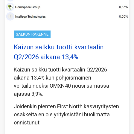
SALKUN RAKENNE
Kaizun salkku tuotti kvartaalin
Q2/2026 aikana 13,4%
Kaizun salkku tuotti kvartaalin Q2/2026
aikana 13,4% kun pohjoismainen
vertailuindeksi OMXN40 nousi samassa
ajassa 3,9%.
Joidenkin pienten First North kasvuyritysten
osakkeita en ole yrityksistäni huolimatta
onnistunut