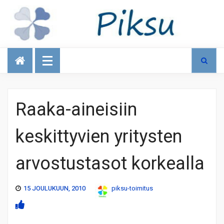
Talous
Raaka-aineisiin
keskittyvien yritysten
arvostustasot korkealla
15 JOULUKUUN, 2010
piksu-toimitus