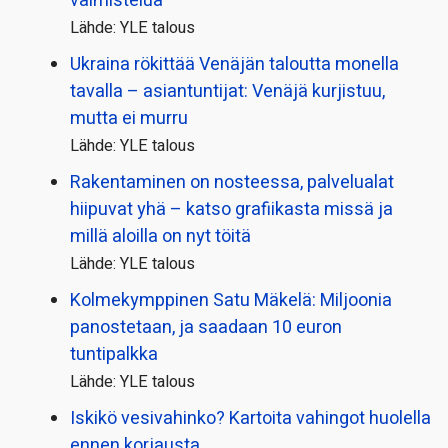
valmistelua
Lähde: YLE talous
Ukraina rökittää Venäjän taloutta monella
tavalla – asiantuntijat: Venäjä kurjistuu,
mutta ei murru
Lähde: YLE talous
Rakentaminen on nosteessa, palvelualat
hiipuvat yhä – katso grafiikasta missä ja
millä aloilla on nyt töitä
Lähde: YLE talous
Kolmekymppinen Satu Mäkelä: Miljoonia
panostetaan, ja saadaan 10 euron
tuntipalkka
Lähde: YLE talous
Iskikö vesivahinko? Kartoita vahingot huolella
ennen korjausta