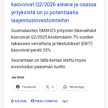
kasvoivat Q2/2026 aikana ja osassa
yrityksistä on jo potentiaalia
laajennusinvestointeihin
Suomalaisten OMXH25 yritysten liikevaihdot
kasvoivat Q2/2025 keskimäärin 7% vuoden
takaiseen verrattuna ja liiketulokset (EBIT)
kasvoivat peräti 35%.
Seurantaan on tällä kertaa otettu myös
investoidun pääoman tuotto
Jaa tämä:
Facebook
X
WhatsApp
8.8.2026
PIKSU TOIMITUS
0