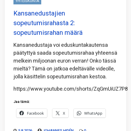
YHTEISKUNTA
Kansanedustajien
sopeutumisrahasta 2:
sopeutumisrahan määrä
Kansanedustaja voi eduskuntakautensa
päätyttyä saada sopeutumisrahaa yhteensä
melkein miljoonan euron verran! Onko tässä
mieltä? Tämä on jatkoa edeltävälle videolle,
jolla käsittelin sopeutumisrahan kestoa.
https://www.youtube.com/shorts/ZqGmUiUZ7P8
Jaa tämä:
Facebook
X
WhatsApp
5.8.2026
JOHANNES HIDÉN
0