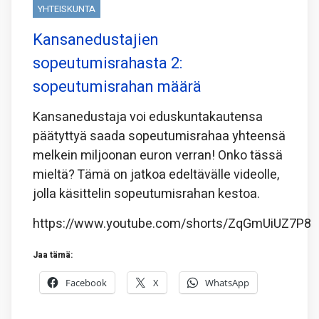
YHTEISKUNTA
Kansanedustajien
sopeutumisrahasta 2:
sopeutumisrahan määrä
Kansanedustaja voi eduskuntakautensa
päätyttyä saada sopeutumisrahaa yhteensä
melkein miljoonan euron verran! Onko tässä
mieltä? Tämä on jatkoa edeltävälle videolle,
jolla käsittelin sopeutumisrahan kestoa.
https://www.youtube.com/shorts/ZqGmUiUZ7P8
Jaa tämä:
Facebook
X
WhatsApp