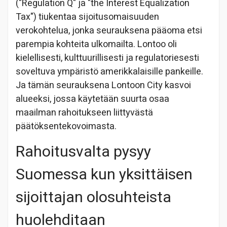
("Regulation Q" ja "the Interest Equalization
Tax") tiukentaa sijoitusomaisuuden
verokohtelua, jonka seurauksena pääoma etsi
parempia kohteita ulkomailta. Lontoo oli
kielellisesti, kulttuurillisesti ja regulatoriesesti
soveltuva ympäristö amerikkalaisille pankeille.
Ja tämän seurauksena Lontoon City kasvoi
alueeksi, jossa käytetään suurta osaa
maailman rahoitukseen liittyvästä
päätöksentekovoimasta.
Rahoitusvalta pysyy
Suomessa kun yksittäisen
sijoittajan olosuhteista
huolehditaan