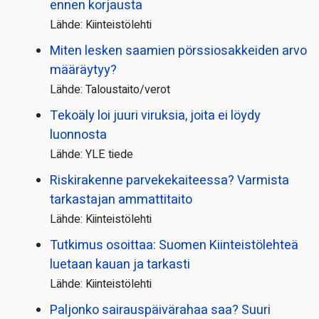
ennen korjausta
Lähde: Kiinteistölehti
Miten lesken saamien pörssi­osakkeiden arvo
määräytyy?
Lähde: Taloustaito/verot
Tekoäly loi juuri viruksia, joita ei löydy
luonnosta
Lähde: YLE tiede
Riskirakenne parvekekaiteessa? Varmista
tarkastajan ammattitaito
Lähde: Kiinteistölehti
Tutkimus osoittaa: Suomen Kiinteistölehteä
luetaan kauan ja tarkasti
Lähde: Kiinteistölehti
Paljonko sairauspäivä­rahaa saa? Suuri