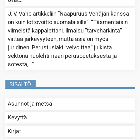
ovat…
”
J. V. Vahe
artikkeliin
”Naapuruus Venäjän kanssa
on kuin lottovoitto suomalaisille”
: “
Täsmentäisin
viimeistä kappalettani. Ilmaisu ”tarveharkinta”
viittaa järkevyyteen, mutta asia on myös
juridinen. Perustuslaki ”velvoittaa” julkista
sektoria huolehtimaan perusopetuksesta ja
sotesta,…
”
SISÄLTÖ
Asunnot ja metsä
Kevyttä
Kirjat