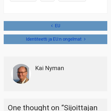
Artikkelien
EU
selaus
Identiteetti ja EU:n ongelmat
Kai Nyman
One thought on “
Sijoittajan