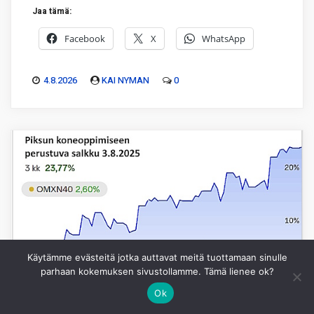
Jaa tämä:
Facebook
X
WhatsApp
4.8.2026
KAI NYMAN
0
Käytämme evästeitä jotka auttavat meitä tuottamaan sinulle
parhaan kokemuksen sivustollamme. Tämä lienee ok?
Ok