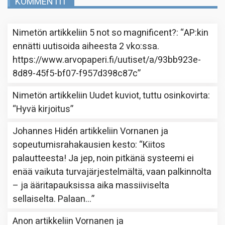
KOMMENTIT
Nimetön
artikkeliin
5 not so magnificent?
: “
AP:kin
ennätti uutisoida aiheesta 2 vko:ssa.
https://www.arvopaperi.fi/uutiset/a/93bb923e-
8d89-45f5-bf07-f957d398c87c
”
Nimetön
artikkeliin
Uudet kuviot, tuttu osinkovirta
:
“
Hyvä kirjoitus
”
Johannes Hidén
artikkeliin
Vornanen ja
sopeutumisrahakausien kesto
: “
Kiitos
palautteesta! Ja jep, noin pitkänä systeemi ei
enää vaikuta turvajärjestelmältä, vaan palkinnolta
– ja ääritapauksissa aika massiiviselta
sellaiselta. Palaan…
”
Anon
artikkeliin
Vornanen ja