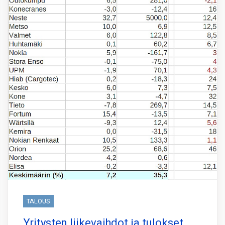
TALOUS
Yritysten liikevaihdot ja tulokset