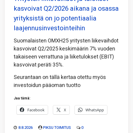
kasvoivat Q2/2026 aikana ja osassa
yrityksistä on jo potentiaalia
laajennusinvestointeihin
Suomalaisten OMXH25 yritysten liikevaihdot
kasvoivat Q2/2025 keskimäärin 7% vuoden
takaiseen verrattuna ja liiketulokset (EBIT)
kasvoivat peräti 35%.
Seurantaan on tällä kertaa otettu myös
investoidun pääoman tuotto
Jaa tämä:
Facebook
X
WhatsApp
8.8.2026
PIKSU TOIMITUS
0