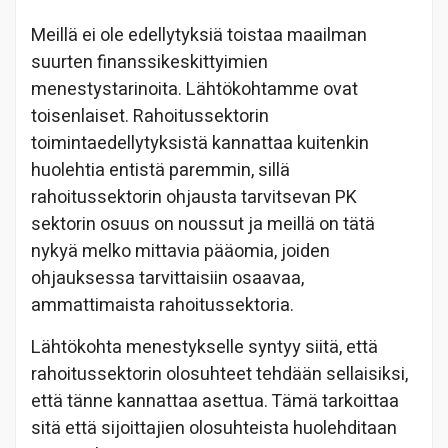
Meillä ei ole edellytyksiä toistaa maailman
suurten finanssikeskittyimien
menestystarinoita. Lähtökohtamme ovat
toisenlaiset. Rahoitussektorin
toimintaedellytyksistä kannattaa kuitenkin
huolehtia entistä paremmin, sillä
rahoitussektorin ohjausta tarvitsevan PK
sektorin osuus on noussut ja meillä on tätä
nykyä melko mittavia pääomia, joiden
ohjauksessa tarvittaisiin osaavaa,
ammattimaista rahoitussektoria.
Lähtökohta menestykselle syntyy siitä, että
rahoitussektorin olosuhteet tehdään sellaisiksi,
että tänne kannattaa asettua. Tämä tarkoittaa
sitä että sijoittajien olosuhteista huolehditaan