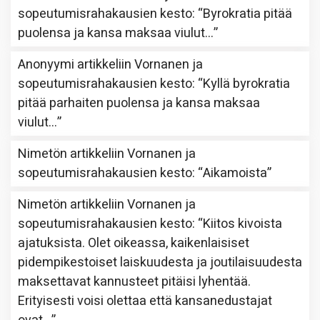
sopeutumisrahakausien kesto
: “
Byrokratia pitää
puolensa ja kansa maksaa viulut…
”
Anonyymi
artikkeliin
Vornanen ja
sopeutumisrahakausien kesto
: “
Kyllä byrokratia
pitää parhaiten puolensa ja kansa maksaa
viulut…
”
Nimetön
artikkeliin
Vornanen ja
sopeutumisrahakausien kesto
: “
Aikamoista
”
Nimetön
artikkeliin
Vornanen ja
sopeutumisrahakausien kesto
: “
Kiitos kivoista
ajatuksista. Olet oikeassa, kaikenlaisiset
pidempikestoiset laiskuudesta ja joutilaisuudesta
maksettavat kannusteet pitäisi lyhentää.
Erityisesti voisi olettaa että kansanedustajat