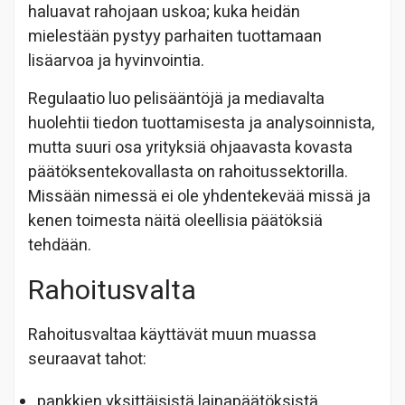
haluavat rahojaan uskoa; kuka heidän
mielestään pystyy parhaiten tuottamaan
lisäarvoa ja hyvinvointia.
Regulaatio luo pelisääntöjä ja mediavalta
huolehtii tiedon tuottamisesta ja analysoinnista,
mutta suuri osa yrityksiä ohjaavasta kovasta
päätöksentekovallasta on rahoitussektorilla.
Missään nimessä ei ole yhdentekevää missä ja
kenen toimesta näitä oleellisia päätöksiä
tehdään.
Rahoitusvalta
Rahoitusvaltaa käyttävät muun muassa
seuraavat tahot:
pankkien yksittäisistä lainapäätöksistä