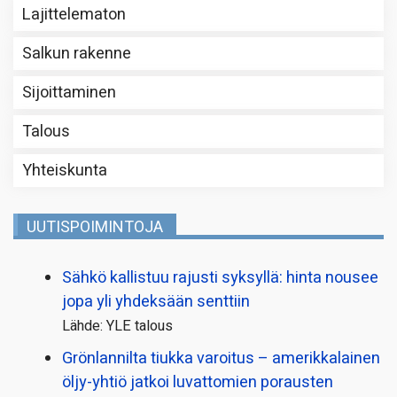
Lajittelematon
Salkun rakenne
Sijoittaminen
Talous
Yhteiskunta
UUTISPOIMINTOJA
Sähkö kallistuu rajusti syksyllä: hinta nousee
jopa yli yhdeksään senttiin
Lähde: YLE talous
Grönlannilta tiukka varoitus – amerikkalainen
öljy-yhtiö jatkoi luvattomien porausten