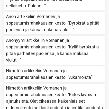
sellaiselta. Palaan…
”
Anon
artikkeliin
Vornanen ja
sopeutumisrahakausien kesto
: “
Byrokratia pitää
puolensa ja kansa maksaa viulut…
”
Anonyymi
artikkeliin
Vornanen ja
sopeutumisrahakausien kesto
: “
Kyllä byrokratia
pitää parhaiten puolensa ja kansa maksaa
viulut…
”
Nimetön
artikkeliin
Vornanen ja
sopeutumisrahakausien kesto
: “
Aikamoista
”
Nimetön
artikkeliin
Vornanen ja
sopeutumisrahakausien kesto
: “
Kiitos kivoista
ajatuksista. Olet oikeassa, kaikenlaisiset
pidempikestoiset laiskuudesta ja joutilaisuudesta