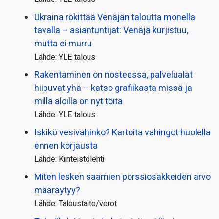
Ukraina rökittää Venäjän taloutta monella
tavalla – asiantuntijat: Venäjä kurjistuu,
mutta ei murru
Lähde: YLE talous
Rakentaminen on nosteessa, palvelualat
hiipuvat yhä – katso grafiikasta missä ja
millä aloilla on nyt töitä
Lähde: YLE talous
Iskikö vesivahinko? Kartoita vahingot huolella
ennen korjausta
Lähde: Kiinteistölehti
Miten lesken saamien pörssi­osakkeiden arvo
määräytyy?
Lähde: Taloustaito/verot