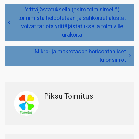
Artikkelien
Yrittäjästatuksella (esim toiminimellä)
selaus
toimimista helpotetaan ja sähköiset alustat
voivat tarjota yrittäjästatuksella toimiville
urakoita
Mikro- ja makrotason horisontaaliset
tulonsiirrot
Piksu Toimitus