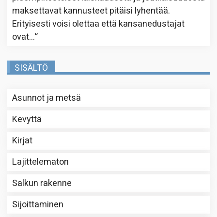
maksettavat kannusteet pitäisi lyhentää.
Erityisesti voisi olettaa että kansanedustajat
ovat…
”
SISÄLTÖ
Asunnot ja metsä
Kevyttä
Kirjat
Lajittelematon
Salkun rakenne
Sijoittaminen