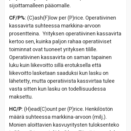
sijoittamalleen pääomalle.
CF/P%
: (C)ash(F)low per (P)rice. Operatiivinen
kassavirta suhteessa markkina-arvoon
prosentteina. Yrityksen operatiivinen kassavirta
kertoo sen, kuinka paljon rahaa operatiiviset
toiminnat ovat tuoneet yrityksen tilille.
Operatiivinen kassavirta on saman tapainen
luku kuin liikevoitto sillä erotuksella että
liikevoitto lasketaan saaduksi kun lasku on
lähetetty, mutta operatiivista kassvirtaa tulee
vasta sitten kun lasku on todellisuudessa
maksettu.
HC/P
: (H)ead(C)ount per (P)rice. Henkilöstön
määrä suhteessa markkina-arvoon (milj.).
Monien aloittavien kasvuyritysten tuloksenteko