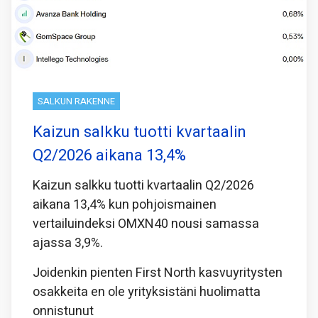
SALKUN RAKENNE
Kaizun salkku tuotti kvartaalin
Q2/2026 aikana 13,4%
Kaizun salkku tuotti kvartaalin Q2/2026
aikana 13,4% kun pohjoismainen
vertailuindeksi OMXN40 nousi samassa
ajassa 3,9%.
Joidenkin pienten First North kasvuyritysten
osakkeita en ole yrityksistäni huolimatta
onnistunut