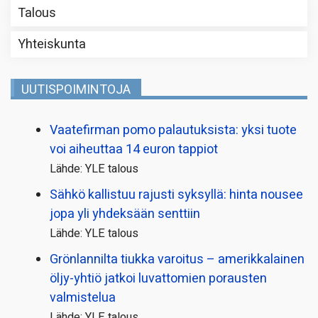
Talous
Yhteiskunta
UUTISPOIMINTOJA
Vaatefirman pomo palautuksista: yksi tuote
voi aiheuttaa 14 euron tappiot
Lähde: YLE talous
Sähkö kallistuu rajusti syksyllä: hinta nousee
jopa yli yhdeksään senttiin
Lähde: YLE talous
Grönlannilta tiukka varoitus – amerikkalainen
öljy-yhtiö jatkoi luvattomien porausten
valmistelua
Lähde: YLE talous