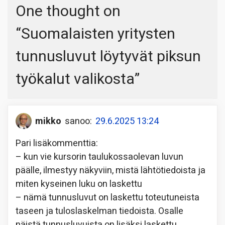
One thought on
“
Suomalaisten yritysten
tunnusluvut löytyvät piksun
työkalut valikosta
”
mikko
sanoo:
29.6.2025 13:24
Pari lisäkommenttia:
– kun vie kursorin taulukossaolevan luvun
päälle, ilmestyy näkyviin, mistä lähtötiedoista ja
miten kyseinen luku on laskettu
– nämä tunnusluvut on laskettu toteutuneista
taseen ja tuloslaskelman tiedoista. Osalle
näistä tunnusluvuista on lisäksi laskettu