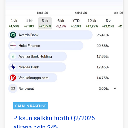
SALKUN RAKENNE
Piksun salkku tuotti Q2/2026
aikana noin 24%