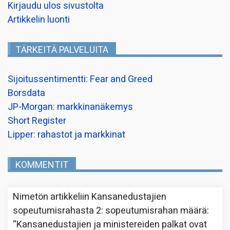
Kirjaudu ulos sivustolta
Artikkelin luonti
TÄRKEITÄ PALVELUITA
Sijoitussentimentti: Fear and Greed
Borsdata
JP-Morgan: markkinanäkemys
Short Register
Lipper: rahastot ja markkinat
KOMMENTIT
Nimetön
artikkeliin
Kansanedustajien
sopeutumisrahasta 2: sopeutumisrahan määrä
:
“
Kansanedustajien ja ministereiden palkat ovat