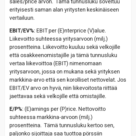
sales/price arvon. Tämä tunnusluku soveltuu
erityisesti saman alan yritysten keskinäiseen
vertailuun.
EBIT/EV%
: EBIT per (E)nterprice (V)alue.
Liikevoitto suhteessa yritysarvoon (milj.)
prosentteina. Liikevoitto kuuluu sekä velkojille
että osakkeenomistajille ja tämä tunnusluku
vertaa liikevoittoa (EBIT) nimenomaan
yritysarvoon, jossa on mukana sekä yrityksen
markkina-arvo että sen korolliset nettovelat. Jos
EBIT/EV arvo on hyvä, niin liikevoitosta riittää
jaettavaa sekä velkojille että omistajille.
E/P%
: (E)arnings per (P)rice. Nettovoitto
suhteessa markkina-arvoon (milj.)
prosentteina. Tämä tunnusluku kertoo sen,
paljonko sijoittaja saa tuottoa pörssiin