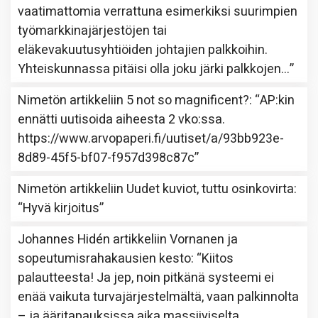
vaatimattomia verrattuna esimerkiksi suurimpien
työmarkkinajärjestöjen tai
eläkevakuutusyhtiöiden johtajien palkkoihin.
Yhteiskunnassa pitäisi olla joku järki palkkojen…
”
Nimetön
artikkeliin
5 not so magnificent?
: “
AP:kin
ennätti uutisoida aiheesta 2 vko:ssa.
https://www.arvopaperi.fi/uutiset/a/93bb923e-
8d89-45f5-bf07-f957d398c87c
”
Nimetön
artikkeliin
Uudet kuviot, tuttu osinkovirta
:
“
Hyvä kirjoitus
”
Johannes Hidén
artikkeliin
Vornanen ja
sopeutumisrahakausien kesto
: “
Kiitos
palautteesta! Ja jep, noin pitkänä systeemi ei
enää vaikuta turvajärjestelmältä, vaan palkinnolta
– ja ääritapauksissa aika massiiviselta