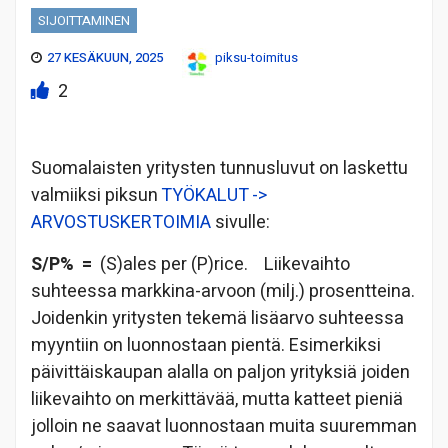
SIJOITTAMINEN
27 KESÄKUUN, 2025
piksu-toimitus
2
Suomalaisten yritysten tunnusluvut on laskettu
valmiiksi piksun
TYÖKALUT ->
ARVOSTUSKERTOIMIA
sivulle:
S/P% =
(S)ales per (P)rice. Liikevaihto
suhteessa markkina-arvoon (milj.) prosentteina.
Joidenkin yritysten tekemä lisäarvo suhteessa
myyntiin on luonnostaan pientä. Esimerkiksi
päivittäiskaupan alalla on paljon yrityksiä joiden
liikevaihto on merkittävää, mutta katteet pieniä
jolloin ne saavat luonnostaan muita suuremman