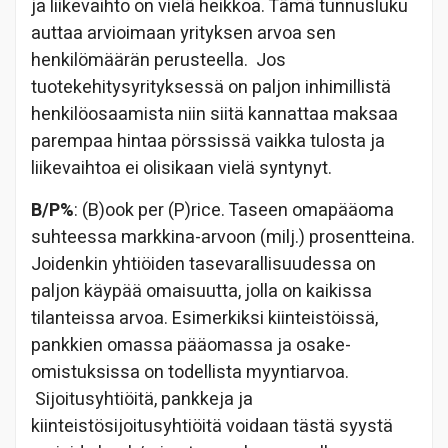
ja liikevaihto on vielä heikkoa. Tämä tunnusluku
auttaa arvioimaan yrityksen arvoa sen
henkilömäärän perusteella. Jos
tuotekehitysyrityksessä on paljon inhimillistä
henkilöosaamista niin siitä kannattaa maksaa
parempaa hintaa pörssissä vaikka tulosta ja
liikevaihtoa ei olisikaan vielä syntynyt.
B/P%
: (B)ook per (P)rice. Taseen omapääoma
suhteessa markkina-arvoon (milj.) prosentteina.
Joidenkin yhtiöiden tasevarallisuudessa on
paljon käypää omaisuutta, jolla on kaikissa
tilanteissa arvoa. Esimerkiksi kiinteistöissä,
pankkien omassa pääomassa ja osake-
omistuksissa on todellista myyntiarvoa.
Sijoitusyhtiöitä, pankkeja ja
kiinteistösijoitusyhtiöitä voidaan tästä syystä