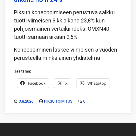
Piksun koneoppimiseen perustuva salkku
tuotti viimeisen 3 kk aikana 23,8% kun
pohjoismainen vertailuindeksi OMXN40
tuotti samaan aikaan 2,6%.
Koneoppiminen laskee viimeisen 5 vuoden
perusteella minkälainen yhdistelmä
Jaa tämä:
Facebook
X
WhatsApp
3.8.2026
PIKSU TOIMITUS
0