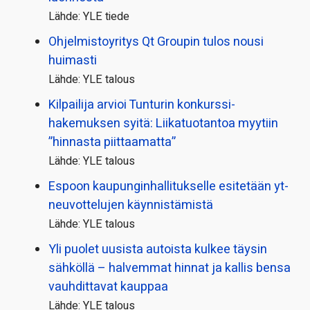
Lähde: YLE tiede
Ohjelmistoyritys Qt Groupin tulos nousi
huimasti
Lähde: YLE talous
Kilpailija arvioi Tunturin konkurssi­
hakemuksen syitä: Liikatuotantoa myytiin
”hinnasta piittaamatta”
Lähde: YLE talous
Espoon kaupungin­hallitukselle esitetään yt-
neuvottelujen käynnistämistä
Lähde: YLE talous
Yli puolet uusista autoista kulkee täysin
sähköllä – halvemmat hinnat ja kallis bensa
vauhdittavat kauppaa
Lähde: YLE talous