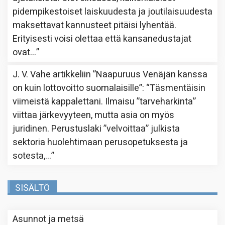
pidempikestoiset laiskuudesta ja joutilaisuudesta
maksettavat kannusteet pitäisi lyhentää.
Erityisesti voisi olettaa että kansanedustajat
ovat…
”
J. V. Vahe
artikkeliin
”Naapuruus Venäjän kanssa
on kuin lottovoitto suomalaisille”
: “
Täsmentäisin
viimeistä kappalettani. Ilmaisu ”tarveharkinta”
viittaa järkevyyteen, mutta asia on myös
juridinen. Perustuslaki ”velvoittaa” julkista
sektoria huolehtimaan perusopetuksesta ja
sotesta,…
”
SISÄLTÖ
Asunnot ja metsä