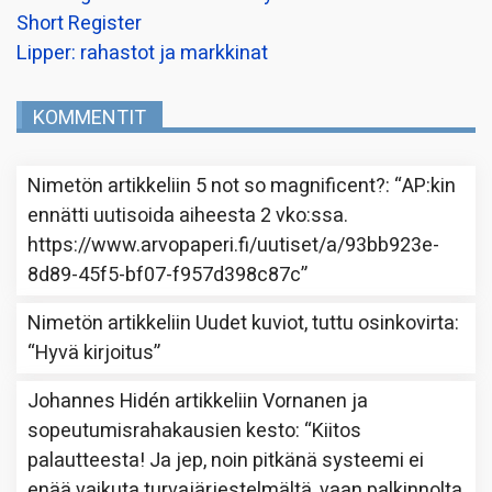
Short Register
Lipper: rahastot ja markkinat
KOMMENTIT
Nimetön
artikkeliin
5 not so magnificent?
: “
AP:kin
ennätti uutisoida aiheesta 2 vko:ssa.
https://www.arvopaperi.fi/uutiset/a/93bb923e-
8d89-45f5-bf07-f957d398c87c
”
Nimetön
artikkeliin
Uudet kuviot, tuttu osinkovirta
:
“
Hyvä kirjoitus
”
Johannes Hidén
artikkeliin
Vornanen ja
sopeutumisrahakausien kesto
: “
Kiitos
palautteesta! Ja jep, noin pitkänä systeemi ei
enää vaikuta turvajärjestelmältä, vaan palkinnolta