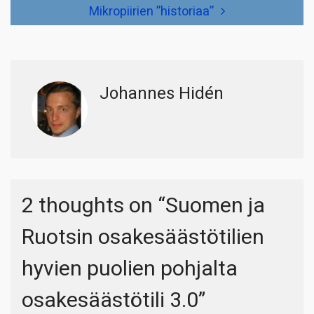
Mikropiirien ”historiaa”
Johannes Hidén
2 thoughts on “
Suomen ja
Ruotsin osakesäästötilien
hyvien puolien pohjalta
osakesäästötili 3.0
”