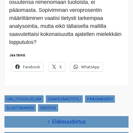
osuutensa nimenomaan tuotoista, ei
pääomasta. Sopivimman veroprosentin
määrittäminen vaatisi tietysti tarkempaa
analysointia, mutta eikö tällaisella mallilla
saavutettaisi kokonaisuutta ajatellen mielekkäin
lopputulos?
Jaa tämä:
Facebook
X
WhatsApp
HALLITUSOHJELMA
OSAKESÄÄSTÖTILI
PÄÄOMAVERO
SIJOITTAMINEN
VEROTUS
Artikkelien
Eläkeuudistus
selaus