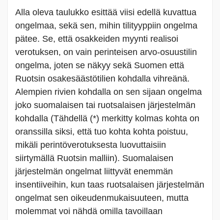
Alla oleva taulukko esittää viisi edellä kuvattua
ongelmaa, sekä sen, mihin tilityyppiin ongelma
pätee. Se, että osakkeiden myynti realisoi
verotuksen, on vain perinteisen arvo-osuustilin
ongelma, joten se näkyy sekä Suomen että
Ruotsin osakesäästötilien kohdalla vihreänä.
Alempien rivien kohdalla on sen sijaan ongelma
joko suomalaisen tai ruotsalaisen järjestelmän
kohdalla (Tähdellä (*) merkitty kolmas kohta on
oranssilla siksi, että tuo kohta kohta poistuu,
mikäli perintöverotuksesta luovuttaisiin
siirtymällä Ruotsin malliin). Suomalaisen
järjestelmän ongelmat liittyvät enemmän
insentiiveihin, kun taas ruotsalaisen järjestelmän
ongelmat sen oikeudenmukaisuuteen, mutta
molemmat voi nähdä omilla tavoillaan