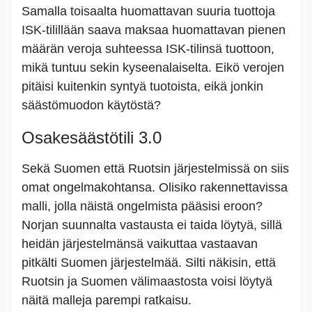
Samalla toisaalta huomattavan suuria tuottoja
ISK-tilillään saava maksaa huomattavan pienen
määrän veroja suhteessa ISK-tilinsä tuottoon,
mikä tuntuu sekin kyseenalaiselta. Eikö verojen
pitäisi kuitenkin syntyä tuotoista, eikä jonkin
säästömuodon käytöstä?
Osakesäästötili 3.0
Sekä Suomen että Ruotsin järjestelmissä on siis
omat ongelmakohtansa. Olisiko rakennettavissa
malli, jolla näistä ongelmista pääsisi eroon?
Norjan suunnalta vastausta ei taida löytyä, sillä
heidän järjestelmänsä vaikuttaa vastaavan
pitkälti Suomen järjestelmää. Silti näkisin, että
Ruotsin ja Suomen välimaastosta voisi löytyä
näitä malleja parempi ratkaisu.