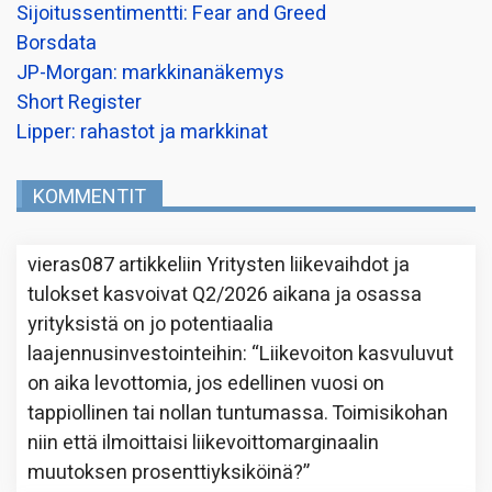
Sijoitussentimentti: Fear and Greed
Borsdata
JP-Morgan: markkinanäkemys
Short Register
Lipper: rahastot ja markkinat
KOMMENTIT
vieras087
artikkeliin
Yritysten liikevaihdot ja
tulokset kasvoivat Q2/2026 aikana ja osassa
yrityksistä on jo potentiaalia
laajennusinvestointeihin
: “
Liikevoiton kasvuluvut
on aika levottomia, jos edellinen vuosi on
tappiollinen tai nollan tuntumassa. Toimisikohan
niin että ilmoittaisi liikevoittomarginaalin
muutoksen prosenttiyksiköinä?
”