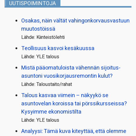
UUTISPOIMINTOJA
Osakas, näin vältät vahingonkorvausvastuun
muutostöissä
Lähde: Kiinteistölehti
Teollisuus kasvoi kesäkuussa
Lähde: YLE talous
Mistä pääoma­tuloista vähennän sijoitus­
asuntoni vuosikorjaus­remontin kulut?
Lähde: Taloustaito/rahat
Talous kasvaa viimein – näkyykö se
asuntovelan koroissa tai pörssi­kursseissa?
Kysyimme ekonomistilta
Lähde: YLE talous
Analyysi: Tämä kuva kiteyttää, että olemme