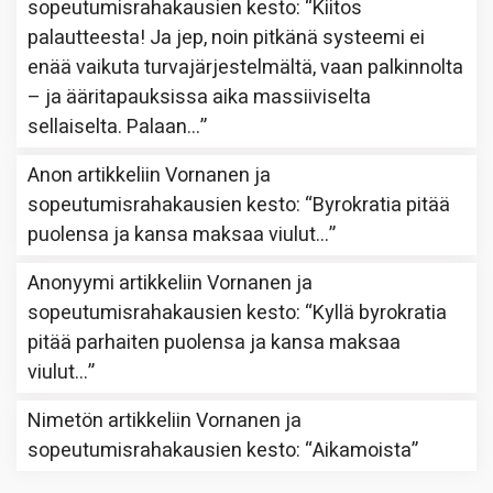
sopeutumisrahakausien kesto
: “
Kiitos
palautteesta! Ja jep, noin pitkänä systeemi ei
enää vaikuta turvajärjestelmältä, vaan palkinnolta
– ja ääritapauksissa aika massiiviselta
sellaiselta. Palaan…
”
Anon
artikkeliin
Vornanen ja
sopeutumisrahakausien kesto
: “
Byrokratia pitää
puolensa ja kansa maksaa viulut…
”
Anonyymi
artikkeliin
Vornanen ja
sopeutumisrahakausien kesto
: “
Kyllä byrokratia
pitää parhaiten puolensa ja kansa maksaa
viulut…
”
Nimetön
artikkeliin
Vornanen ja
sopeutumisrahakausien kesto
: “
Aikamoista
”