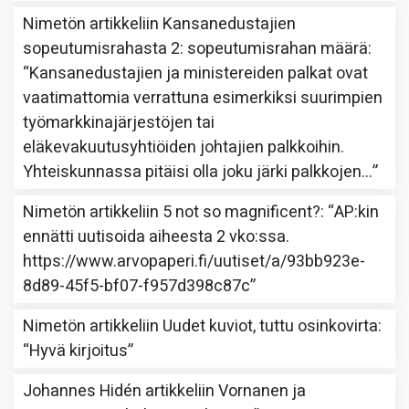
Nimetön
artikkeliin
Kansanedustajien
sopeutumisrahasta 2: sopeutumisrahan määrä
:
“
Kansanedustajien ja ministereiden palkat ovat
vaatimattomia verrattuna esimerkiksi suurimpien
työmarkkinajärjestöjen tai
eläkevakuutusyhtiöiden johtajien palkkoihin.
Yhteiskunnassa pitäisi olla joku järki palkkojen…
”
Nimetön
artikkeliin
5 not so magnificent?
: “
AP:kin
ennätti uutisoida aiheesta 2 vko:ssa.
https://www.arvopaperi.fi/uutiset/a/93bb923e-
8d89-45f5-bf07-f957d398c87c
”
Nimetön
artikkeliin
Uudet kuviot, tuttu osinkovirta
:
“
Hyvä kirjoitus
”
Johannes Hidén
artikkeliin
Vornanen ja