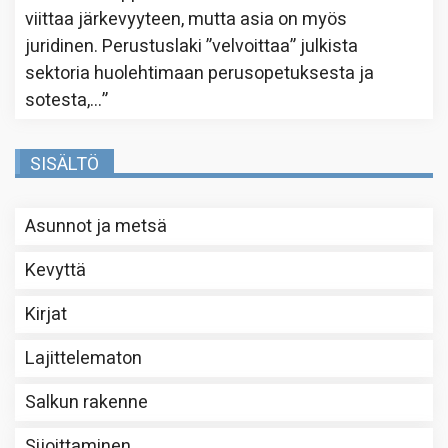
viittaa järkevyyteen, mutta asia on myös
juridinen. Perustuslaki ”velvoittaa” julkista
sektoria huolehtimaan perusopetuksesta ja
sotesta,…
”
SISÄLTÖ
Asunnot ja metsä
Kevyttä
Kirjat
Lajittelematon
Salkun rakenne
Sijoittaminen