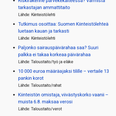
Riskirakenne parvekekaiteessa? Varmista
tarkastajan ammattitaito
Lähde: Kiinteistölehti
Tutkimus osoittaa: Suomen Kiinteistölehteä
luetaan kauan ja tarkasti
Lähde: Kiinteistölehti
Paljonko sairauspäivä­rahaa saa? Suuri
palkka ei takaa korkeaa päivärahaa
Lähde: Taloustaito/työ ja eläke
10 000 euroa määräajaksi tilille – vertaile 13
pankin korot
Lähde: Taloustaito/rahat
Kiinteistön omistaja, viivästyskorko vaanii –
muista 6.8. maksaa verosi
Lähde: Taloustaito/verot