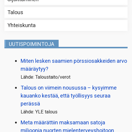
Talous
Yhteiskunta
UUTISPOIMINTOJA
Miten lesken saamien pörssi­osakkeiden arvo
määräytyy?
Lähde: Taloustaito/verot
Talous on viimein nousussa – kysyimme
kauanko kestää, että työllisyys seuraa
perässä
Lähde: YLE talous
Meta määrättiin maksamaan satoja
miljoonia nuorten mielenterveyshoitoon