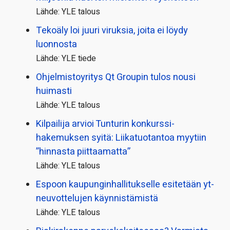
Lähde: YLE talous
Tekoäly loi juuri viruksia, joita ei löydy
luonnosta
Lähde: YLE tiede
Ohjelmistoyritys Qt Groupin tulos nousi
huimasti
Lähde: YLE talous
Kilpailija arvioi Tunturin konkurssi­
hakemuksen syitä: Liikatuotantoa myytiin
”hinnasta piittaamatta”
Lähde: YLE talous
Espoon kaupungin­hallitukselle esitetään yt-
neuvottelujen käynnistämistä
Lähde: YLE talous