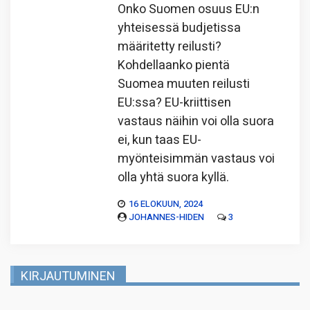
Onko Suomen osuus EU:n
yhteisessä budjetissa
määritetty reilusti?
Kohdellaanko pientä
Suomea muuten reilusti
EU:ssa? EU-kriittisen
vastaus näihin voi olla suora
ei, kun taas EU-
myönteisimmän vastaus voi
olla yhtä suora kyllä.
16 ELOKUUN, 2024
JOHANNES-HIDEN
3
KIRJAUTUMINEN