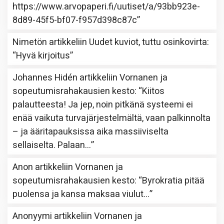
https://www.arvopaperi.fi/uutiset/a/93bb923e-
8d89-45f5-bf07-f957d398c87c
”
Nimetön
artikkeliin
Uudet kuviot, tuttu osinkovirta
:
“
Hyvä kirjoitus
”
Johannes Hidén
artikkeliin
Vornanen ja
sopeutumisrahakausien kesto
: “
Kiitos
palautteesta! Ja jep, noin pitkänä systeemi ei
enää vaikuta turvajärjestelmältä, vaan palkinnolta
– ja ääritapauksissa aika massiiviselta
sellaiselta. Palaan…
”
Anon
artikkeliin
Vornanen ja
sopeutumisrahakausien kesto
: “
Byrokratia pitää
puolensa ja kansa maksaa viulut…
”
Anonyymi
artikkeliin
Vornanen ja