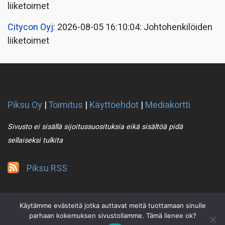
liiketoimet
Citycon Oyj
: 2026-08-05 16:10:04: Johtohenkilöiden
liiketoimet
Piksu Oy
|
Toimitus
|
Käyttöehdot
|
Mediakortti
Sivusto ei sisällä sijoitussuosituksia eikä sisältöä pidä
sellaiseksi tulkita
Piksu RSS
Käytämme evästeitä jotka auttavat meitä tuottamaan sinulle
parhaan kokemuksen sivustollamme. Tämä lienee ok?