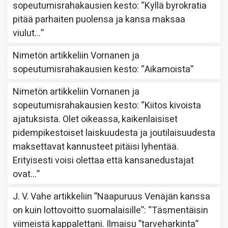
sopeutumisrahakausien kesto
: “
Kyllä byrokratia
pitää parhaiten puolensa ja kansa maksaa
viulut…
”
Nimetön
artikkeliin
Vornanen ja
sopeutumisrahakausien kesto
: “
Aikamoista
”
Nimetön
artikkeliin
Vornanen ja
sopeutumisrahakausien kesto
: “
Kiitos kivoista
ajatuksista. Olet oikeassa, kaikenlaisiset
pidempikestoiset laiskuudesta ja joutilaisuudesta
maksettavat kannusteet pitäisi lyhentää.
Erityisesti voisi olettaa että kansanedustajat
ovat…
”
J. V. Vahe
artikkeliin
”Naapuruus Venäjän kanssa
on kuin lottovoitto suomalaisille”
: “
Täsmentäisin
viimeistä kappalettani. Ilmaisu ”tarveharkinta”