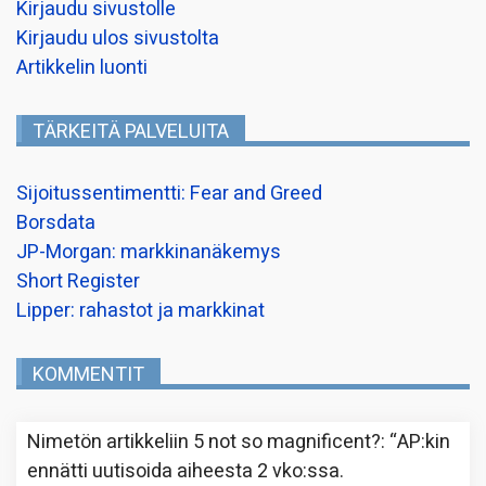
Kirjaudu sivustolle
Kirjaudu ulos sivustolta
Artikkelin luonti
TÄRKEITÄ PALVELUITA
Sijoitussentimentti: Fear and Greed
Borsdata
JP-Morgan: markkinanäkemys
Short Register
Lipper: rahastot ja markkinat
KOMMENTIT
Nimetön
artikkeliin
5 not so magnificent?
: “
AP:kin
ennätti uutisoida aiheesta 2 vko:ssa.