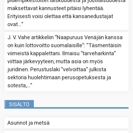
pidempikestoiset laiskuudesta ja joutilaisuudesta
maksettavat kannusteet pitäisi lyhentää.
Erityisesti voisi olettaa että kansanedustajat
ovat…
”
J. V. Vahe
artikkeliin
”Naapuruus Venäjän kanssa
on kuin lottovoitto suomalaisille”
: “
Täsmentäisin
viimeistä kappalettani. Ilmaisu ”tarveharkinta”
viittaa järkevyyteen, mutta asia on myös
juridinen. Perustuslaki ”velvoittaa” julkista
sektoria huolehtimaan perusopetuksesta ja
sotesta,…
”
SISÄLTÖ
Asunnot ja metsä