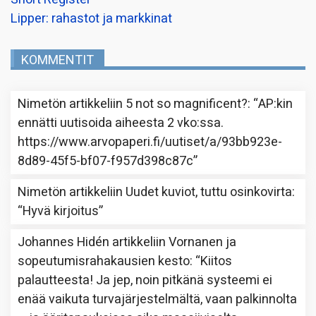
Lipper: rahastot ja markkinat
KOMMENTIT
Nimetön
artikkeliin
5 not so magnificent?
: “
AP:kin
ennätti uutisoida aiheesta 2 vko:ssa.
https://www.arvopaperi.fi/uutiset/a/93bb923e-
8d89-45f5-bf07-f957d398c87c
”
Nimetön
artikkeliin
Uudet kuviot, tuttu osinkovirta
:
“
Hyvä kirjoitus
”
Johannes Hidén
artikkeliin
Vornanen ja
sopeutumisrahakausien kesto
: “
Kiitos
palautteesta! Ja jep, noin pitkänä systeemi ei
enää vaikuta turvajärjestelmältä, vaan palkinnolta