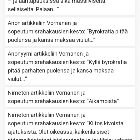
– ja ääritapauksissa aika massiiviselta
sellaiselta. Palaan…
”
Anon
artikkeliin
Vornanen ja
sopeutumisrahakausien kesto
: “
Byrokratia pitää
puolensa ja kansa maksaa viulut…
”
Anonyymi
artikkeliin
Vornanen ja
sopeutumisrahakausien kesto
: “
Kyllä byrokratia
pitää parhaiten puolensa ja kansa maksaa
viulut…
”
Nimetön
artikkeliin
Vornanen ja
sopeutumisrahakausien kesto
: “
Aikamoista
”
Nimetön
artikkeliin
Vornanen ja
sopeutumisrahakausien kesto
: “
Kiitos kivoista
ajatuksista. Olet oikeassa, kaikenlaisiset