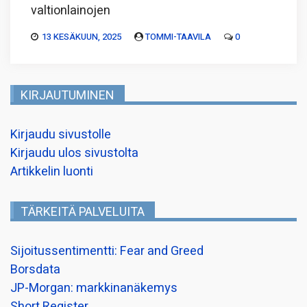
valtionlainojen
13 KESÄKUUN, 2025
TOMMI-TAAVILA
0
KIRJAUTUMINEN
Kirjaudu sivustolle
Kirjaudu ulos sivustolta
Artikkelin luonti
TÄRKEITÄ PALVELUITA
Sijoitussentimentti: Fear and Greed
Borsdata
JP-Morgan: markkinanäkemys
Short Register