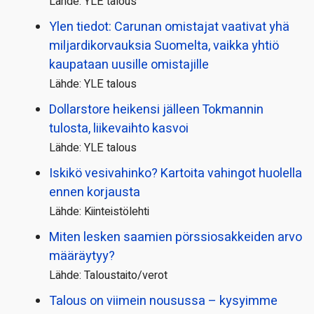
Lähde: YLE talous
Ylen tiedot: Carunan omistajat vaativat yhä
miljardi­korvauksia Suomelta, vaikka yhtiö
kaupataan uusille omistajille
Lähde: YLE talous
Dollarstore heikensi jälleen Tokmannin
tulosta, liikevaihto kasvoi
Lähde: YLE talous
Iskikö vesivahinko? Kartoita vahingot huolella
ennen korjausta
Lähde: Kiinteistölehti
Miten lesken saamien pörssi­osakkeiden arvo
määräytyy?
Lähde: Taloustaito/verot
Talous on viimein nousussa – kysyimme