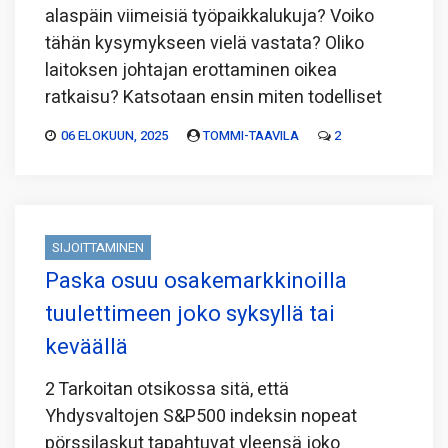
alaspäin viimeisiä työpaikkalukuja? Voiko
tähän kysymykseen vielä vastata? Oliko
laitoksen johtajan erottaminen oikea
ratkaisu? Katsotaan ensin miten todelliset
06 ELOKUUN, 2025
TOMMI-TAAVILA
2
SIJOITTAMINEN
Paska osuu osakemarkkinoilla
tuulettimeen joko syksyllä tai
keväällä
2 Tarkoitan otsikossa sitä, että
Yhdysvaltojen S&P500 indeksin nopeat
pörssilaskut tapahtuvat yleensä joko