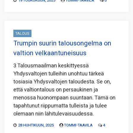
19 TOUKOKUUN, 2025
TOMMI-TAAVILA
0
TALOUS
Trumpin suurin talousongelma on
valtion velkaantuneisuus
3 Talousmaailman keskittyessä
Yhdysvaltojen tulleihin unohtuu tärkeä
tosiasia Yhdysvaltojen taloudesta. Se on,
että valtiontalous on persaukinen ja
menossa huonompaan suuntaan. Tämä on
tapahtunut riippumatta tulleista ja tulee
olemaan niin lähitulevaisuudessa.
28 HUHTIKUUN, 2025
TOMMI-TAAVILA
4