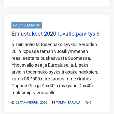
LAJITTELEMATON
Ennustukset 2020-luvulle päivitys 6
5 Tein arvioita todennäköisyyksille vuoden
2019 lopussa tämän vuosikymmenen
reaalisesta talouskasvusta Suomessa,
Yhdysvalloissa ja Euroalueella. Lisäksi
arvioin todennäköisyyksiä osakeindeksien,
kuten S&P500:n, kotipörssimme Omhex
Capped Gi:n ja Dax30:n (nykyään Dax40)
maksimipistemäärille
02 TAMMIKUUN, 2026
TOMMI-TAAVILA
0