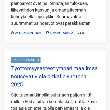
painoarvot ovat ns. omistajan tuloksen,
liikevaihdon kasvun ja oman pääoman
kehityksellä läpi syklin. Seuraavaksi
suurimmat painoarvot ovat peräkkäisten
26 ELOKUUN, 2024
TOMMI-TAAVILA
0
LAJITTELEMATON
Työttömyysasteet ympäri maailmaa
nousevat vielä pitkälle vuoteen
2025
Sijoitusmarkkinoilla puhutaan paljon siitä
milloin Fed aloittaa koronlaskut, mutta ikävä
tosiasia on ettei tuolla päivämäärällä ole