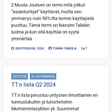
2 Musta Joutsen on termi mitä jotkut
”asiantuntijat” käyttävät, mutta sen
ymmärrys noin 90%:ilta termin käyttäjistä
puuttuu. Tämä termi on Nassim Talebin
luoma ja kun sitä käyttää on syytä
ymmärtää
08 SYYSKUUN, 2024
TOMMI-TAAVILA
7
KEVYTTÄ
SIJOITTAMINEN
TT:n lista Q2 2024
TT:n lista perustuu yritysten ilmoittamiin eri
tunnuslukuihin ja tulostietoihin
liiketoimintasyklien yli. Suurimmat