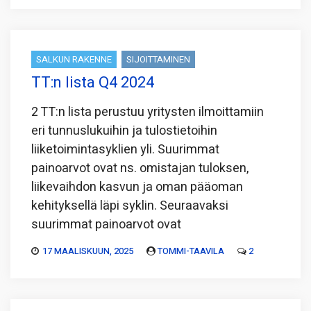
SALKUN RAKENNE
SIJOITTAMINEN
TT:n lista Q4 2024
2 TT:n lista perustuu yritysten ilmoittamiin
eri tunnuslukuihin ja tulostietoihin
liiketoimintasyklien yli. Suurimmat
painoarvot ovat ns. omistajan tuloksen,
liikevaihdon kasvun ja oman pääoman
kehityksellä läpi syklin. Seuraavaksi
suurimmat painoarvot ovat
17 MAALISKUUN, 2025
TOMMI-TAAVILA
2