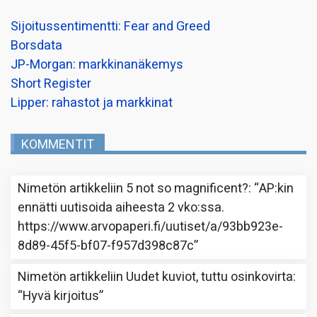
Sijoitussentimentti: Fear and Greed
Borsdata
JP-Morgan: markkinanäkemys
Short Register
Lipper: rahastot ja markkinat
KOMMENTIT
Nimetön
artikkeliin
5 not so magnificent?
: “
AP:kin
ennätti uutisoida aiheesta 2 vko:ssa.
https://www.arvopaperi.fi/uutiset/a/93bb923e-
8d89-45f5-bf07-f957d398c87c
”
Nimetön
artikkeliin
Uudet kuviot, tuttu osinkovirta
:
“
Hyvä kirjoitus
”