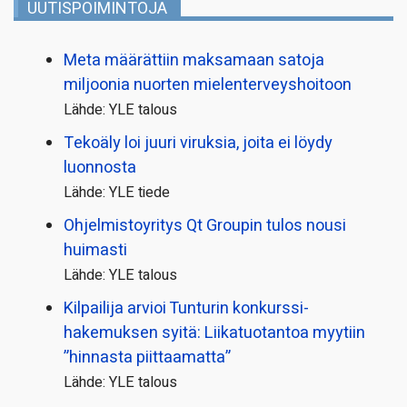
UUTISPOIMINTOJA
Meta määrättiin maksamaan satoja
miljoonia nuorten mielenterveyshoitoon
Lähde: YLE talous
Tekoäly loi juuri viruksia, joita ei löydy
luonnosta
Lähde: YLE tiede
Ohjelmistoyritys Qt Groupin tulos nousi
huimasti
Lähde: YLE talous
Kilpailija arvioi Tunturin konkurssi­
hakemuksen syitä: Liikatuotantoa myytiin
”hinnasta piittaamatta”
Lähde: YLE talous