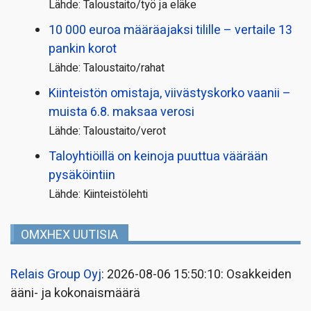
Lähde: Taloustaito/työ ja eläke
10 000 euroa määräajaksi tilille – vertaile 13
pankin korot
Lähde: Taloustaito/rahat
Kiinteistön omistaja, viivästyskorko vaanii –
muista 6.8. maksaa verosi
Lähde: Taloustaito/verot
Taloyhtiöillä on keinoja puuttua väärään
pysäköintiin
Lähde: Kiinteistölehti
OMXHEX UUTISIA
Relais Group Oyj
: 2026-08-06 15:50:10: Osakkeiden
ääni- ja kokonaismäärä