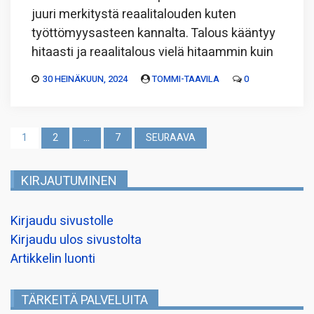
juuri merkitystä reaalitalouden kuten
työttömyysasteen kannalta. Talous kääntyy
hitaasti ja reaalitalous vielä hitaammin kuin
30 HEINÄKUUN, 2024
TOMMI-TAAVILA
0
Artikkelien
1
2
…
7
SEURAAVA
sivutus
KIRJAUTUMINEN
Kirjaudu sivustolle
Kirjaudu ulos sivustolta
Artikkelin luonti
TÄRKEITÄ PALVELUITA