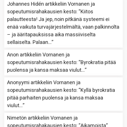
Johannes Hidén
artikkeliin
Vornanen ja
sopeutumisrahakausien kesto
: “
Kiitos
palautteesta! Ja jep, noin pitkänä systeemi ei
enää vaikuta turvajärjestelmältä, vaan palkinnolta
– ja ääritapauksissa aika massiiviselta
sellaiselta. Palaan…
”
Anon
artikkeliin
Vornanen ja
sopeutumisrahakausien kesto
: “
Byrokratia pitää
puolensa ja kansa maksaa viulut…
”
Anonyymi
artikkeliin
Vornanen ja
sopeutumisrahakausien kesto
: “
Kyllä byrokratia
pitää parhaiten puolensa ja kansa maksaa
viulut…
”
Nimetön
artikkeliin
Vornanen ja
sopeutumisrahakausien kesto
: “
Aikamoista
”