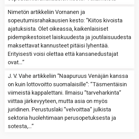
Nimetön
artikkeliin
Vornanen ja
sopeutumisrahakausien kesto
: “
Kiitos kivoista
ajatuksista. Olet oikeassa, kaikenlaisiset
pidempikestoiset laiskuudesta ja joutilaisuudesta
maksettavat kannusteet pitäisi lyhentää.
Erityisesti voisi olettaa että kansanedustajat
ovat…
”
J. V. Vahe
artikkeliin
”Naapuruus Venäjän kanssa
on kuin lottovoitto suomalaisille”
: “
Täsmentäisin
viimeistä kappalettani. Ilmaisu ”tarveharkinta”
viittaa järkevyyteen, mutta asia on myös
juridinen. Perustuslaki ”velvoittaa” julkista
sektoria huolehtimaan perusopetuksesta ja
sotesta,…
”