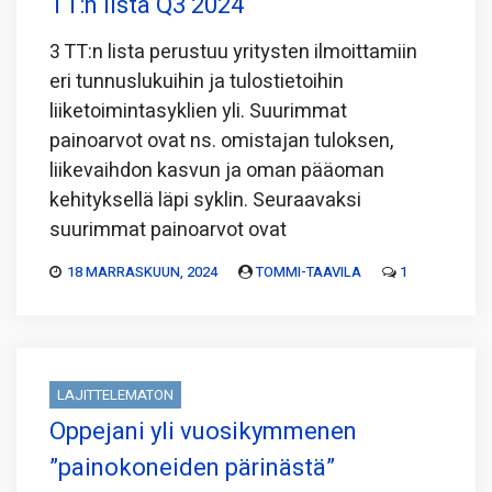
TT:n lista Q3 2024
3 TT:n lista perustuu yritysten ilmoittamiin
eri tunnuslukuihin ja tulostietoihin
liiketoimintasyklien yli. Suurimmat
painoarvot ovat ns. omistajan tuloksen,
liikevaihdon kasvun ja oman pääoman
kehityksellä läpi syklin. Seuraavaksi
suurimmat painoarvot ovat
18 MARRASKUUN, 2024
TOMMI-TAAVILA
1
LAJITTELEMATON
Oppejani yli vuosikymmenen
”painokoneiden pärinästä”