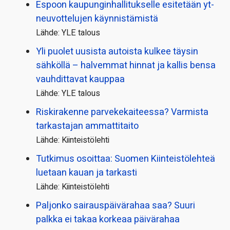
Espoon kaupungin­hallitukselle esitetään yt-
neuvottelujen käynnistämistä
Lähde: YLE talous
Yli puolet uusista autoista kulkee täysin
sähköllä – halvemmat hinnat ja kallis bensa
vauhdittavat kauppaa
Lähde: YLE talous
Riskirakenne parvekekaiteessa? Varmista
tarkastajan ammattitaito
Lähde: Kiinteistölehti
Tutkimus osoittaa: Suomen Kiinteistölehteä
luetaan kauan ja tarkasti
Lähde: Kiinteistölehti
Paljonko sairauspäivä­rahaa saa? Suuri
palkka ei takaa korkeaa päivärahaa