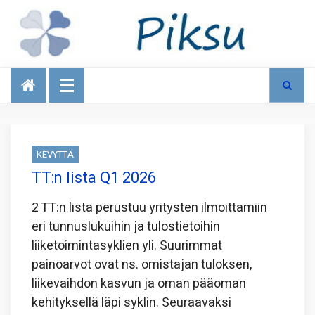
Talous
KEVYTTÄ
TT:n lista Q1 2026
2 TT:n lista perustuu yritysten ilmoittamiin
eri tunnuslukuihin ja tulostietoihin
liiketoimintasyklien yli. Suurimmat
painoarvot ovat ns. omistajan tuloksen,
liikevaihdon kasvun ja oman pääoman
kehityksellä läpi syklin. Seuraavaksi