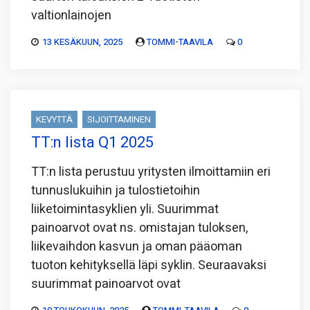
valtionlainojen
13 KESÄKUUN, 2025
TOMMI-TAAVILA
0
KEVYTTÄ
SIJOITTAMINEN
TT:n lista Q1 2025
TT:n lista perustuu yritysten ilmoittamiin eri
tunnuslukuihin ja tulostietoihin
liiketoimintasyklien yli. Suurimmat
painoarvot ovat ns. omistajan tuloksen,
liikevaihdon kasvun ja oman pääoman
tuoton kehityksellä läpi syklin. Seuraavaksi
suurimmat painoarvot ovat