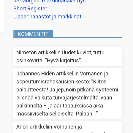
JP-Morgan: markkinanäkemys
Short Register
Lipper: rahastot ja markkinat
KOMMENTIT
Nimetön
artikkeliin
Uudet kuviot, tuttu
osinkovirta
: “
Hyvä kirjoitus
”
Johannes Hidén
artikkeliin
Vornanen ja
sopeutumisrahakausien kesto
: “
Kiitos
palautteesta! Ja jep, noin pitkänä systeemi
ei enää vaikuta turvajärjestelmältä, vaan
palkinnolta – ja ääritapauksissa aika
massiiviselta sellaiselta. Palaan…
”
Anon
artikkeliin
Vornanen ja