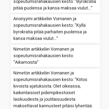
sopeutumisrahakausien kesto
: “
Byrokratia
pitää puolensa ja kansa maksaa viulut…
”
Anonyymi
artikkeliin
Vornanen ja
sopeutumisrahakausien kesto
: “
Kyllä
byrokratia pitää parhaiten puolensa ja
kansa maksaa viulut…
”
Nimetön
artikkeliin
Vornanen ja
sopeutumisrahakausien kesto
:
“
Aikamoista
”
Nimetön
artikkeliin
Vornanen ja
sopeutumisrahakausien kesto
: “
Kiitos
kivoista ajatuksista. Olet oikeassa,
kaikenlaisiset pidempikestoiset
laiskuudesta ja joutilaisuudesta
maksettavat kannusteet pitäisi lyhentää.