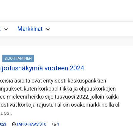
t
Markkinat
SIJOITTAMINEN
sijoitusnäkymiä vuoteen 2024
eskeisiä asioita ovat erityisesti keskuspankkien
 linjaukset, kuten korkopolitiikka ja ohjauskorkojen
e mieleeni heikko sijoitusvuosi 2022, jolloin kaikki
stivat korkoja rajusti. Tällöin osakemarkkinoilla oli
vuosi.
2023
TAPIO-HAAVISTO
1