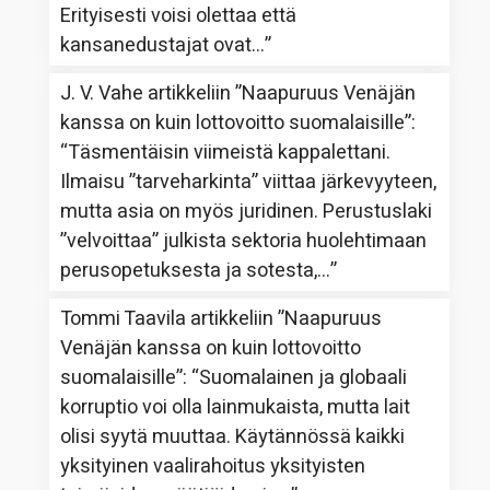
Erityisesti voisi olettaa että
kansanedustajat ovat…
”
J. V. Vahe
artikkeliin
”Naapuruus Venäjän
kanssa on kuin lottovoitto suomalaisille”
:
“
Täsmentäisin viimeistä kappalettani.
Ilmaisu ”tarveharkinta” viittaa järkevyyteen,
mutta asia on myös juridinen. Perustuslaki
”velvoittaa” julkista sektoria huolehtimaan
perusopetuksesta ja sotesta,…
”
Tommi Taavila
artikkeliin
”Naapuruus
Venäjän kanssa on kuin lottovoitto
suomalaisille”
: “
Suomalainen ja globaali
korruptio voi olla lainmukaista, mutta lait
olisi syytä muuttaa. Käytännössä kaikki
yksityinen vaalirahoitus yksityisten