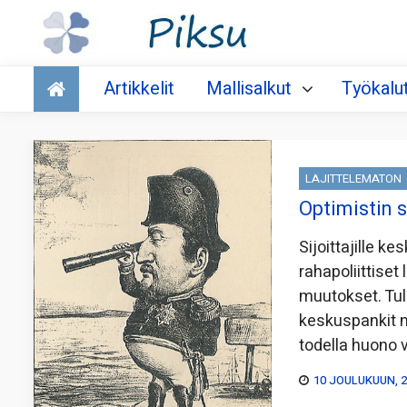
Talous
Artikkelit
Mallisalkut
Työkalu
LAJITTELEMATON
Optimistin 
Sijoittajille k
rahapoliittiset
muutokset. Tule
keskuspankit no
todella huono 
10 JOULUKUUN, 