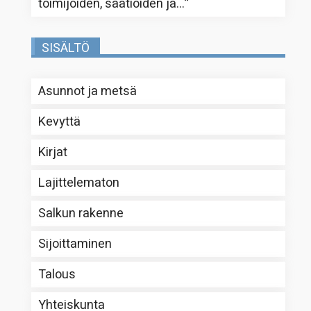
toimijoiden, säätiöiden ja…
”
SISÄLTÖ
Asunnot ja metsä
Kevyttä
Kirjat
Lajittelematon
Salkun rakenne
Sijoittaminen
Talous
Yhteiskunta