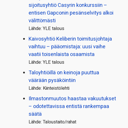
sijoitusyhtiö Casyrin konkurssiin –
entisen Gapconin pesänselvitys alkoi
välittömästi
Lähde: YLE talous
Kaivosyhtiö Keliberin toimitusjohtaja
vaihtuu – pääomistaja: uusi vaihe
vaatii toisenlaista osaamista
Lähde: YLE talous
Taloyhtiöillä on keinoja puuttua
väärään pysäköintiin
Lähde: Kiinteistölehti
Ilmastonmuutos haastaa vakuutukset
– odotettavissa entistä rankempaa
säätä
Lähde: Taloustaito/rahat