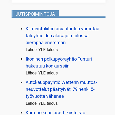
UUTISPOIMINTOJA
Kiinteistö­liiton asiantuntija varoittaa:
taloyhtiöiden alasajoja tulossa
aiempaa enemmän
Lähde: YLE talous
Ikoninen polkupyörä­yhtiö Tunturi
hakeutuu konkurssiin
Lähde: YLE talous
Autokauppayhtiö Wetterin muutos­
neuvottelut päättyivät, 79 henkilö­
työvuotta vähenee
Lähde: YLE talous
Käräjäoikeus asetti kiinteistö­