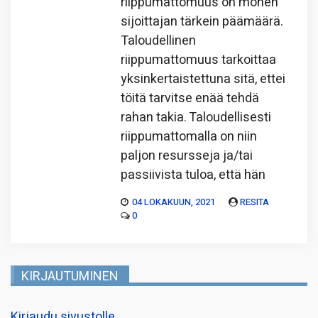
riippumattomuus on monen
sijoittajan tärkein päämäärä.
Taloudellinen
riippumattomuus tarkoittaa
yksinkertaistettuna sitä, ettei
töitä tarvitse enää tehdä
rahan takia. Taloudellisesti
riippumattomalla on niin
paljon resursseja ja/tai
passiivista tuloa, että hän
04 LOKAKUUN, 2021
RESITA
0
KIRJAUTUMINEN
Kirjaudu sivustolle