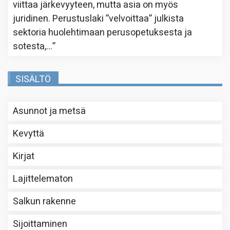
viittaa järkevyyteen, mutta asia on myös
juridinen. Perustuslaki ”velvoittaa” julkista
sektoria huolehtimaan perusopetuksesta ja
sotesta,…
”
SISÄLTÖ
Asunnot ja metsä
Kevyttä
Kirjat
Lajittelematon
Salkun rakenne
Sijoittaminen