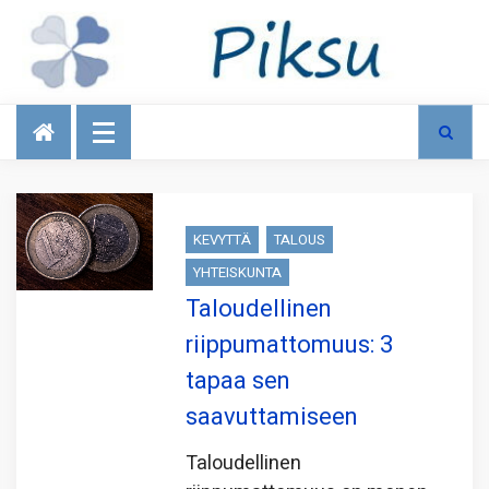
Talous
KEVYTTÄ
TALOUS
YHTEISKUNTA
Taloudellinen
riippumattomuus: 3
tapaa sen
saavuttamiseen
Taloudellinen