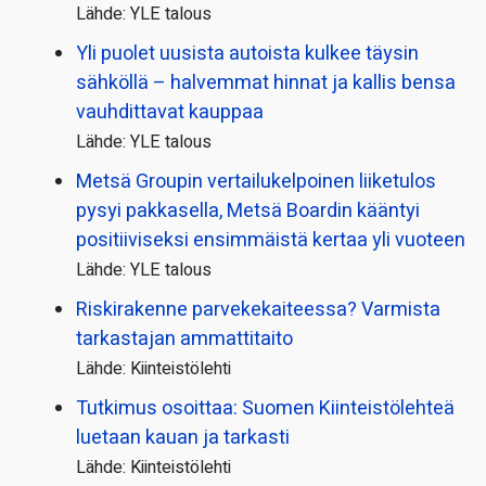
Lähde: YLE talous
Yli puolet uusista autoista kulkee täysin
sähköllä – halvemmat hinnat ja kallis bensa
vauhdittavat kauppaa
Lähde: YLE talous
Metsä Groupin vertailu­kelpoinen liiketulos
pysyi pakkasella, Metsä Boardin kääntyi
positiiviseksi ensimmäistä kertaa yli vuoteen
Lähde: YLE talous
Riskirakenne parvekekaiteessa? Varmista
tarkastajan ammattitaito
Lähde: Kiinteistölehti
Tutkimus osoittaa: Suomen Kiinteistölehteä
luetaan kauan ja tarkasti
Lähde: Kiinteistölehti