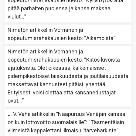
sopeutumisrahakausien kesto
: “
Kyllä byrokratia
pitää parhaiten puolensa ja kansa maksaa
viulut…
”
Nimetön
artikkeliin
Vornanen ja
sopeutumisrahakausien kesto
: “
Aikamoista
”
Nimetön
artikkeliin
Vornanen ja
sopeutumisrahakausien kesto
: “
Kiitos kivoista
ajatuksista. Olet oikeassa, kaikenlaisiset
pidempikestoiset laiskuudesta ja joutilaisuudesta
maksettavat kannusteet pitäisi lyhentää.
Erityisesti voisi olettaa että kansanedustajat
ovat…
”
J. V. Vahe
artikkeliin
”Naapuruus Venäjän kanssa
on kuin lottovoitto suomalaisille”
: “
Täsmentäisin
viimeistä kappalettani. Ilmaisu ”tarveharkinta”