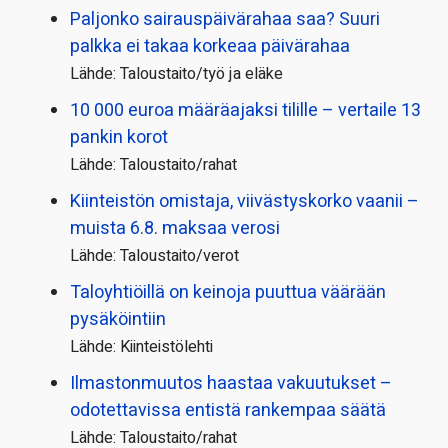
Paljonko sairauspäivä­rahaa saa? Suuri
palkka ei takaa korkeaa päivärahaa
Lähde: Taloustaito/työ ja eläke
10 000 euroa määräajaksi tilille – vertaile 13
pankin korot
Lähde: Taloustaito/rahat
Kiinteistön omistaja, viivästyskorko vaanii –
muista 6.8. maksaa verosi
Lähde: Taloustaito/verot
Taloyhtiöillä on keinoja puuttua väärään
pysäköintiin
Lähde: Kiinteistölehti
Ilmastonmuutos haastaa vakuutukset –
odotettavissa entistä rankempaa säätä
Lähde: Taloustaito/rahat