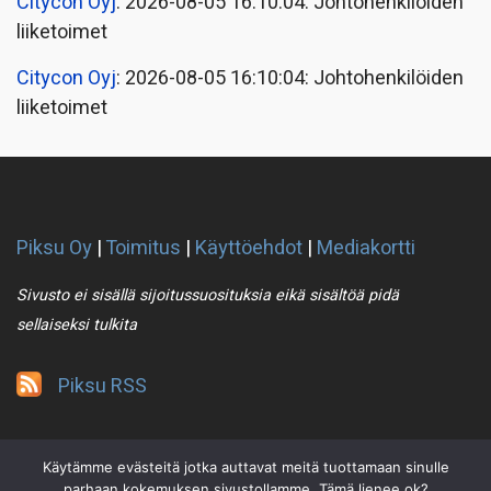
Citycon Oyj
: 2026-08-05 16:10:04: Johtohenkilöiden
liiketoimet
Citycon Oyj
: 2026-08-05 16:10:04: Johtohenkilöiden
liiketoimet
Piksu Oy
|
Toimitus
|
Käyttöehdot
|
Mediakortti
Sivusto ei sisällä sijoitussuosituksia eikä sisältöä pidä
sellaiseksi tulkita
Piksu RSS
Käytämme evästeitä jotka auttavat meitä tuottamaan sinulle
parhaan kokemuksen sivustollamme. Tämä lienee ok?