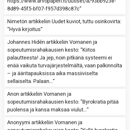
https://www.arvopaperi.fi/uutiset/a/93bb923e-
8d89-45f5-bf07-f957d398c87c
”
Nimetön
artikkeliin
Uudet kuviot, tuttu osinkovirta
:
“
Hyvä kirjoitus
”
Johannes Hidén
artikkeliin
Vornanen ja
sopeutumisrahakausien kesto
: “
Kiitos
palautteesta! Ja jep, noin pitkänä systeemi ei
enää vaikuta turvajärjestelmältä, vaan palkinnolta
– ja ääritapauksissa aika massiiviselta
sellaiselta. Palaan…
”
Anon
artikkeliin
Vornanen ja
sopeutumisrahakausien kesto
: “
Byrokratia pitää
puolensa ja kansa maksaa viulut…
”
Anonyymi
artikkeliin
Vornanen ja