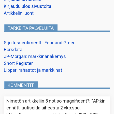
Kirjaudu ulos sivustolta
Artikkelin luonti
TÄRKEITÄ PALVELUITA
Sijoitussentimentti: Fear and Greed
Borsdata
JP-Morgan: markkinanäkemys
Short Register
Lipper: rahastot ja markkinat
KOMMENTIT
Nimetön
artikkeliin
5 not so magnificent?
: “
AP:kin
ennätti uutisoida aiheesta 2 vko:ssa.