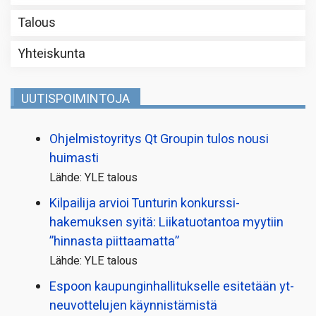
Talous
Yhteiskunta
UUTISPOIMINTOJA
Ohjelmistoyritys Qt Groupin tulos nousi
huimasti
Lähde: YLE talous
Kilpailija arvioi Tunturin konkurssi­
hakemuksen syitä: Liikatuotantoa myytiin
”hinnasta piittaamatta”
Lähde: YLE talous
Espoon kaupungin­hallitukselle esitetään yt-
neuvottelujen käynnistämistä