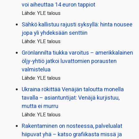
voi aiheuttaa 14 euron tappiot
Lähde: YLE talous
Sähkö kallistuu rajusti syksyllä: hinta nousee
jopa yli yhdeksään senttiin
Lähde: YLE talous
Grönlannilta tiukka varoitus – amerikkalainen
öljy-yhtiö jatkoi luvattomien porausten
valmistelua
Lähde: YLE talous
Ukraina rökittää Venäjän taloutta monella
tavalla – asiantuntijat: Venäjä kurjistuu,
mutta ei murru
Lähde: YLE talous
Rakentaminen on nosteessa, palvelualat
hiipuvat yhä – katso grafiikasta missä ja