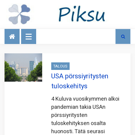
Talous
TALOUS
USA pörssiyritysten
tuloskehitys
4 Kuluva vuosikymmen alkoi
pandemian takia USAn
pörssiyritysten
tuloskehityksen osalta
huonosti. Tätä seurasi