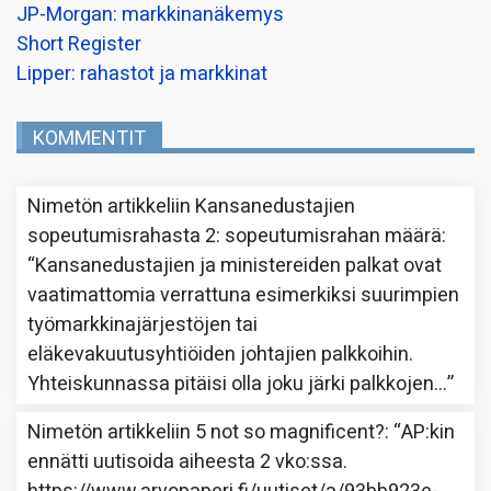
JP-Morgan: markkinanäkemys
Short Register
Lipper: rahastot ja markkinat
KOMMENTIT
Nimetön
artikkeliin
Kansanedustajien
sopeutumisrahasta 2: sopeutumisrahan määrä
:
“
Kansanedustajien ja ministereiden palkat ovat
vaatimattomia verrattuna esimerkiksi suurimpien
työmarkkinajärjestöjen tai
eläkevakuutusyhtiöiden johtajien palkkoihin.
Yhteiskunnassa pitäisi olla joku järki palkkojen…
”
Nimetön
artikkeliin
5 not so magnificent?
: “
AP:kin
ennätti uutisoida aiheesta 2 vko:ssa.