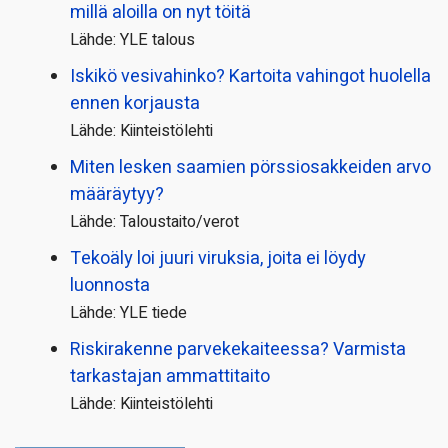
millä aloilla on nyt töitä
Lähde: YLE talous
Iskikö vesivahinko? Kartoita vahingot huolella
ennen korjausta
Lähde: Kiinteistölehti
Miten lesken saamien pörssi­osakkeiden arvo
määräytyy?
Lähde: Taloustaito/verot
Tekoäly loi juuri viruksia, joita ei löydy
luonnosta
Lähde: YLE tiede
Riskirakenne parvekekaiteessa? Varmista
tarkastajan ammattitaito
Lähde: Kiinteistölehti