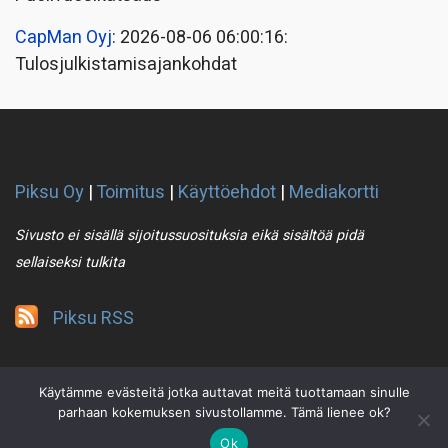
CapMan Oyj
: 2026-08-06 06:00:16:
Tulosjulkistamisajankohdat
Piksu Oy
|
Toimitus
|
Käyttöehdot
|
Mediakortti
Sivusto ei sisällä sijoitussuosituksia eikä sisältöä pidä
sellaiseksi tulkita
Piksu RSS
Käytämme evästeitä jotka auttavat meitä tuottamaan sinulle
parhaan kokemuksen sivustollamme. Tämä lienee ok?
Ok