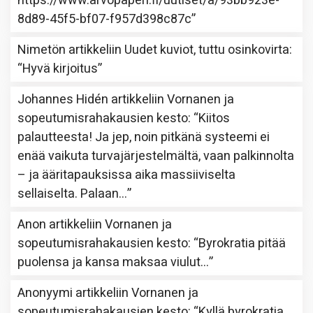
https://www.arvopaperi.fi/uutiset/a/93bb923e-
8d89-45f5-bf07-f957d398c87c
”
Nimetön
artikkeliin
Uudet kuviot, tuttu osinkovirta
:
“
Hyvä kirjoitus
”
Johannes Hidén
artikkeliin
Vornanen ja
sopeutumisrahakausien kesto
: “
Kiitos
palautteesta! Ja jep, noin pitkänä systeemi ei
enää vaikuta turvajärjestelmältä, vaan palkinnolta
– ja ääritapauksissa aika massiiviselta
sellaiselta. Palaan…
”
Anon
artikkeliin
Vornanen ja
sopeutumisrahakausien kesto
: “
Byrokratia pitää
puolensa ja kansa maksaa viulut…
”
Anonyymi
artikkeliin
Vornanen ja
sopeutumisrahakausien kesto
: “
Kyllä byrokratia