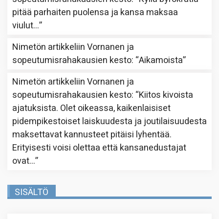
pitää parhaiten puolensa ja kansa maksaa
viulut…
”
Nimetön
artikkeliin
Vornanen ja
sopeutumisrahakausien kesto
: “
Aikamoista
”
Nimetön
artikkeliin
Vornanen ja
sopeutumisrahakausien kesto
: “
Kiitos kivoista
ajatuksista. Olet oikeassa, kaikenlaisiset
pidempikestoiset laiskuudesta ja joutilaisuudesta
maksettavat kannusteet pitäisi lyhentää.
Erityisesti voisi olettaa että kansanedustajat
ovat…
”
SISÄLTÖ