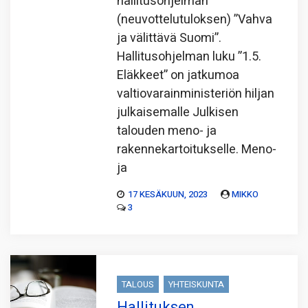
hallitusohjelman
(neuvottelutuloksen) ”Vahva
ja välittävä Suomi”.
Hallitusohjelman luku ”1.5.
Eläkkeet” on jatkumoa
valtiovarainministeriön hiljan
julkaisemalle Julkisen
talouden meno- ja
rakennekartoitukselle. Meno-
ja
17 KESÄKUUN, 2023
MIKKO
3
TALOUS
YHTEISKUNTA
Hallituksen