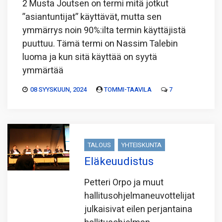
2 Musta Joutsen on termi mitä jotkut
”asiantuntijat” käyttävät, mutta sen
ymmärrys noin 90%:ilta termin käyttäjistä
puuttuu. Tämä termi on Nassim Talebin
luoma ja kun sitä käyttää on syytä
ymmärtää
08 SYYSKUUN, 2024
TOMMI-TAAVILA
7
TALOUS
YHTEISKUNTA
Eläkeuudistus
Petteri Orpo ja muut
hallitusohjelmaneuvottelijat
julkaisivat eilen perjantaina