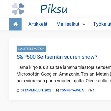
Talous
Artikkelit
Mallisalkut
Työkalu
LAJITTELEMATON
S&P500 Seitsemän suuren show?
Tämä kirjoitus sisältää lähinnä tilastoja seit
Microsoftin, Googlen, Amazonin, Teslan, Metan 
noin viimeisen parin vuoden ajalta. Olen kuullut 
09 TAMMIKUUN, 2022
TOMMI-TAAVILA
4