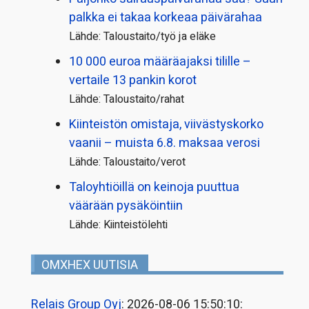
palkka ei takaa korkeaa päivärahaa
Lähde: Taloustaito/työ ja eläke
10 000 euroa määräajaksi tilille –
vertaile 13 pankin korot
Lähde: Taloustaito/rahat
Kiinteistön omistaja, viivästyskorko
vaanii – muista 6.8. maksaa verosi
Lähde: Taloustaito/verot
Taloyhtiöillä on keinoja puuttua
väärään pysäköintiin
Lähde: Kiinteistölehti
OMXHEX UUTISIA
Relais Group Oyj
: 2026-08-06 15:50:10: