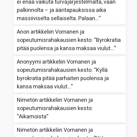
ei enää vaikuta turvajärjestelmältä, vaan
palkinnolta – ja ääritapauksissa aika
massiiviselta sellaiselta. Palaan…
”
Anon
artikkeliin
Vornanen ja
sopeutumisrahakausien kesto
: “
Byrokratia
pitää puolensa ja kansa maksaa viulut…
”
Anonyymi
artikkeliin
Vornanen ja
sopeutumisrahakausien kesto
: “
Kyllä
byrokratia pitää parhaiten puolensa ja
kansa maksaa viulut…
”
Nimetön
artikkeliin
Vornanen ja
sopeutumisrahakausien kesto
:
“
Aikamoista
”
Nimetön
artikkeliin
Vornanen ja