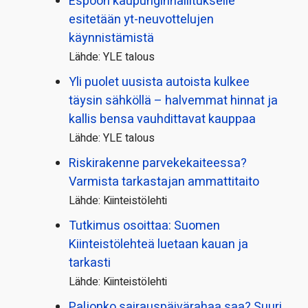
Espoon kaupungin­hallitukselle
esitetään yt-neuvottelujen
käynnistämistä
Lähde: YLE talous
Yli puolet uusista autoista kulkee
täysin sähköllä – halvemmat hinnat ja
kallis bensa vauhdittavat kauppaa
Lähde: YLE talous
Riskirakenne parvekekaiteessa?
Varmista tarkastajan ammattitaito
Lähde: Kiinteistölehti
Tutkimus osoittaa: Suomen
Kiinteistölehteä luetaan kauan ja
tarkasti
Lähde: Kiinteistölehti
Paljonko sairauspäivä­rahaa saa? Suuri