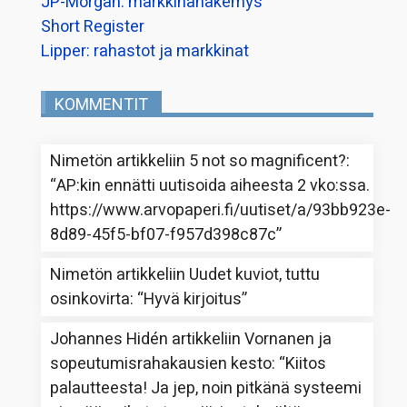
JP-Morgan: markkinanäkemys
Short Register
Lipper: rahastot ja markkinat
KOMMENTIT
Nimetön
artikkeliin
5 not so magnificent?
:
“
AP:kin ennätti uutisoida aiheesta 2 vko:ssa.
https://www.arvopaperi.fi/uutiset/a/93bb923e-
8d89-45f5-bf07-f957d398c87c
”
Nimetön
artikkeliin
Uudet kuviot, tuttu
osinkovirta
: “
Hyvä kirjoitus
”
Johannes Hidén
artikkeliin
Vornanen ja
sopeutumisrahakausien kesto
: “
Kiitos
palautteesta! Ja jep, noin pitkänä systeemi