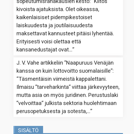
sopeutumisrahakausien kesto
: “
Kiitos
kivoista ajatuksista. Olet oikeassa,
kaikenlaisiset pidempikestoiset
laiskuudesta ja joutilaisuudesta
maksettavat kannusteet pitäisi lyhentää.
Erityisesti voisi olettaa että
kansanedustajat ovat…
”
J. V. Vahe
artikkeliin
”Naapuruus Venäjän
kanssa on kuin lottovoitto suomalaisille”
:
“
Täsmentäisin viimeistä kappalettani.
Ilmaisu ”tarveharkinta” viittaa järkevyyteen,
mutta asia on myös juridinen. Perustuslaki
”velvoittaa” julkista sektoria huolehtimaan
perusopetuksesta ja sotesta,…
”
SISÄLTÖ