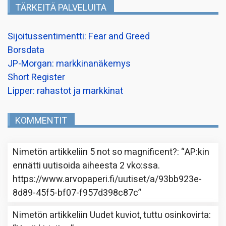
TÄRKEITÄ PALVELUITA
Sijoitussentimentti: Fear and Greed
Borsdata
JP-Morgan: markkinanäkemys
Short Register
Lipper: rahastot ja markkinat
KOMMENTIT
Nimetön
artikkeliin
5 not so magnificent?
: “
AP:kin
ennätti uutisoida aiheesta 2 vko:ssa.
https://www.arvopaperi.fi/uutiset/a/93bb923e-
8d89-45f5-bf07-f957d398c87c
”
Nimetön
artikkeliin
Uudet kuviot, tuttu osinkovirta
: