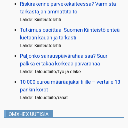
Riskirakenne parvekekaiteessa? Varmista
tarkastajan ammattitaito
Lähde: Kiinteistölehti
Tutkimus osoittaa: Suomen Kiinteistölehteä
luetaan kauan ja tarkasti
Lähde: Kiinteistölehti
Paljonko sairauspäivä­rahaa saa? Suuri
palkka ei takaa korkeaa päivärahaa
Lähde: Taloustaito/työ ja eläke
10 000 euroa määräajaksi tilille – vertaile 13
pankin korot
Lähde: Taloustaito/rahat
OMXHEX UUTISIA