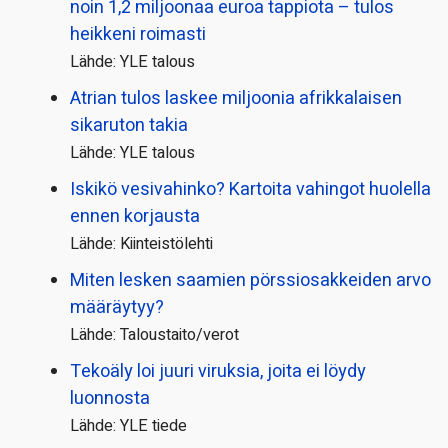
noin 1,2 miljoonaa euroa tappiota – tulos
heikkeni roimasti
Lähde: YLE talous
Atrian tulos laskee miljoonia afrikkalaisen
sikaruton takia
Lähde: YLE talous
Iskikö vesivahinko? Kartoita vahingot huolella
ennen korjausta
Lähde: Kiinteistölehti
Miten lesken saamien pörssi­osakkeiden arvo
määräytyy?
Lähde: Taloustaito/verot
Tekoäly loi juuri viruksia, joita ei löydy
luonnosta
Lähde: YLE tiede