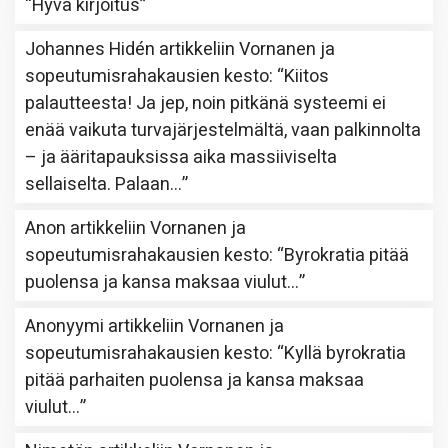
“
Hyvä kirjoitus
”
Johannes Hidén
artikkeliin
Vornanen ja
sopeutumisrahakausien kesto
: “
Kiitos
palautteesta! Ja jep, noin pitkänä systeemi ei
enää vaikuta turvajärjestelmältä, vaan palkinnolta
– ja ääritapauksissa aika massiiviselta
sellaiselta. Palaan…
”
Anon
artikkeliin
Vornanen ja
sopeutumisrahakausien kesto
: “
Byrokratia pitää
puolensa ja kansa maksaa viulut…
”
Anonyymi
artikkeliin
Vornanen ja
sopeutumisrahakausien kesto
: “
Kyllä byrokratia
pitää parhaiten puolensa ja kansa maksaa
viulut…
”