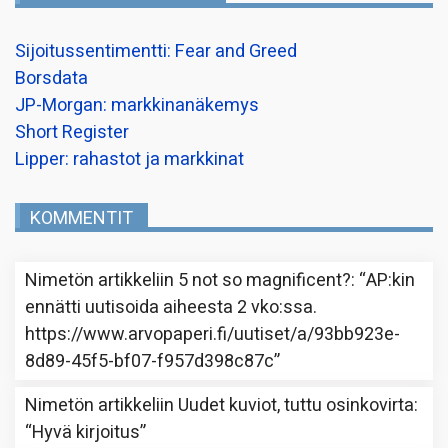
Sijoitussentimentti: Fear and Greed
Borsdata
JP-Morgan: markkinanäkemys
Short Register
Lipper: rahastot ja markkinat
KOMMENTIT
Nimetön
artikkeliin
5 not so magnificent?
: “
AP:kin
ennätti uutisoida aiheesta 2 vko:ssa.
https://www.arvopaperi.fi/uutiset/a/93bb923e-
8d89-45f5-bf07-f957d398c87c
”
Nimetön
artikkeliin
Uudet kuviot, tuttu osinkovirta
:
“
Hyvä kirjoitus
”