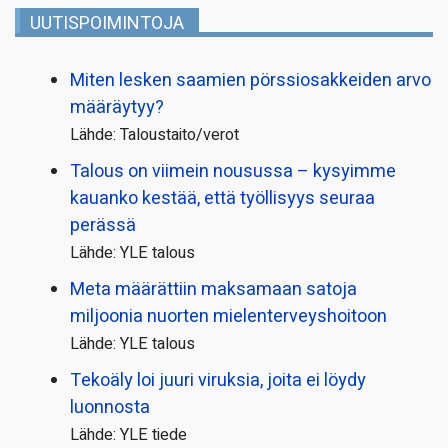
UUTISPOIMINTOJA
Miten lesken saamien pörssi­osakkeiden arvo
määräytyy?
Lähde: Taloustaito/verot
Talous on viimein nousussa – kysyimme
kauanko kestää, että työllisyys seuraa
perässä
Lähde: YLE talous
Meta määrättiin maksamaan satoja
miljoonia nuorten mielenterveyshoitoon
Lähde: YLE talous
Tekoäly loi juuri viruksia, joita ei löydy
luonnosta
Lähde: YLE tiede