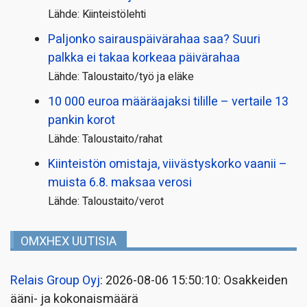
Lähde: Kiinteistölehti
Paljonko sairauspäivä­rahaa saa? Suuri
palkka ei takaa korkeaa päivärahaa
Lähde: Taloustaito/työ ja eläke
10 000 euroa määräajaksi tilille – vertaile 13
pankin korot
Lähde: Taloustaito/rahat
Kiinteistön omistaja, viivästyskorko vaanii –
muista 6.8. maksaa verosi
Lähde: Taloustaito/verot
OMXHEX UUTISIA
Relais Group Oyj
: 2026-08-06 15:50:10: Osakkeiden
ääni- ja kokonaismäärä