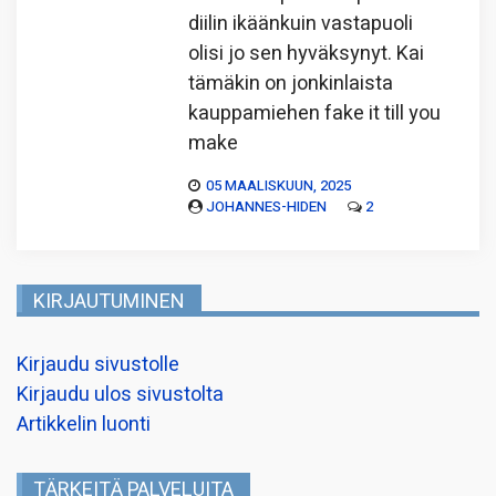
diilin ikäänkuin vastapuoli
olisi jo sen hyväksynyt. Kai
tämäkin on jonkinlaista
kauppamiehen fake it till you
make
05 MAALISKUUN, 2025
JOHANNES-HIDEN
2
KIRJAUTUMINEN
Kirjaudu sivustolle
Kirjaudu ulos sivustolta
Artikkelin luonti
TÄRKEITÄ PALVELUITA