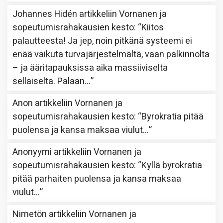
Johannes Hidén
artikkeliin
Vornanen ja
sopeutumisrahakausien kesto
: “
Kiitos
palautteesta! Ja jep, noin pitkänä systeemi ei
enää vaikuta turvajärjestelmältä, vaan palkinnolta
– ja ääritapauksissa aika massiiviselta
sellaiselta. Palaan…
”
Anon
artikkeliin
Vornanen ja
sopeutumisrahakausien kesto
: “
Byrokratia pitää
puolensa ja kansa maksaa viulut…
”
Anonyymi
artikkeliin
Vornanen ja
sopeutumisrahakausien kesto
: “
Kyllä byrokratia
pitää parhaiten puolensa ja kansa maksaa
viulut…
”
Nimetön
artikkeliin
Vornanen ja