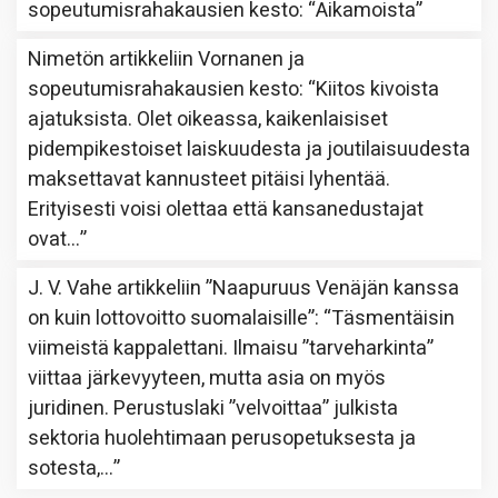
sopeutumisrahakausien kesto
: “
Aikamoista
”
Nimetön
artikkeliin
Vornanen ja
sopeutumisrahakausien kesto
: “
Kiitos kivoista
ajatuksista. Olet oikeassa, kaikenlaisiset
pidempikestoiset laiskuudesta ja joutilaisuudesta
maksettavat kannusteet pitäisi lyhentää.
Erityisesti voisi olettaa että kansanedustajat
ovat…
”
J. V. Vahe
artikkeliin
”Naapuruus Venäjän kanssa
on kuin lottovoitto suomalaisille”
: “
Täsmentäisin
viimeistä kappalettani. Ilmaisu ”tarveharkinta”
viittaa järkevyyteen, mutta asia on myös
juridinen. Perustuslaki ”velvoittaa” julkista
sektoria huolehtimaan perusopetuksesta ja
sotesta,…
”