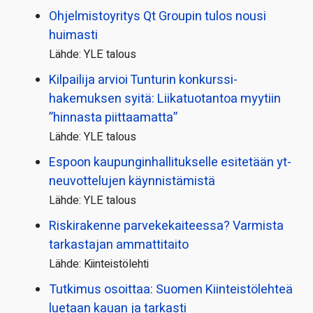
Ohjelmistoyritys Qt Groupin tulos nousi
huimasti
Lähde: YLE talous
Kilpailija arvioi Tunturin konkurssi­
hakemuksen syitä: Liikatuotantoa myytiin
”hinnasta piittaamatta”
Lähde: YLE talous
Espoon kaupungin­hallitukselle esitetään yt-
neuvottelujen käynnistämistä
Lähde: YLE talous
Riskirakenne parvekekaiteessa? Varmista
tarkastajan ammattitaito
Lähde: Kiinteistölehti
Tutkimus osoittaa: Suomen Kiinteistölehteä
luetaan kauan ja tarkasti