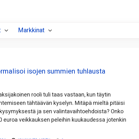
t
Markkinat
rmalisoi isojen summien tuhlausta
n
sijakoinen rooli tuli taas vastaan, kun täytin
ntemiseen tähtäävän kyselyn. Mitäpä mieltä pitäisi
ä kysymyksestä ja sen valintavaihtoehdoista? Onko
0 euroa veikkauksen peleihin kuukaudessa jotenkin