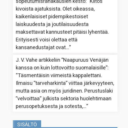
sopeutumisrahakausien kesto
: “
Kiitos
kivoista ajatuksista. Olet oikeassa,
kaikenlaisiset pidempikestoiset
laiskuudesta ja joutilaisuudesta
maksettavat kannusteet pitäisi lyhentää.
Erityisesti voisi olettaa että
kansanedustajat ovat…
”
J. V. Vahe
artikkeliin
”Naapuruus Venäjän
kanssa on kuin lottovoitto suomalaisille”
:
“
Täsmentäisin viimeistä kappalettani.
Ilmaisu ”tarveharkinta” viittaa järkevyyteen,
mutta asia on myös juridinen. Perustuslaki
”velvoittaa” julkista sektoria huolehtimaan
perusopetuksesta ja sotesta,…
”
SISÄLTÖ