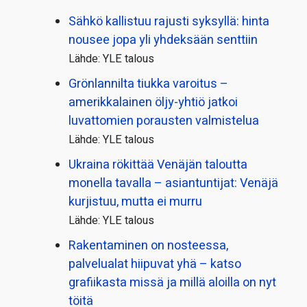
Sähkö kallistuu rajusti syksyllä: hinta
nousee jopa yli yhdeksään senttiin
Lähde: YLE talous
Grönlannilta tiukka varoitus –
amerikkalainen öljy-yhtiö jatkoi
luvattomien porausten valmistelua
Lähde: YLE talous
Ukraina rökittää Venäjän taloutta
monella tavalla – asiantuntijat: Venäjä
kurjistuu, mutta ei murru
Lähde: YLE talous
Rakentaminen on nosteessa,
palvelualat hiipuvat yhä – katso
grafiikasta missä ja millä aloilla on nyt
töitä