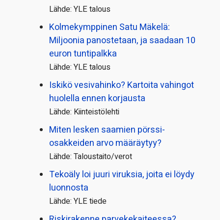
Lähde: YLE talous
Kolmekymppinen Satu Mäkelä:
Miljoonia panostetaan, ja saadaan 10
euron tuntipalkka
Lähde: YLE talous
Iskikö vesivahinko? Kartoita vahingot
huolella ennen korjausta
Lähde: Kiinteistölehti
Miten lesken saamien pörssi­
osakkeiden arvo määräytyy?
Lähde: Taloustaito/verot
Tekoäly loi juuri viruksia, joita ei löydy
luonnosta
Lähde: YLE tiede
Riskirakenne parvekekaiteessa?