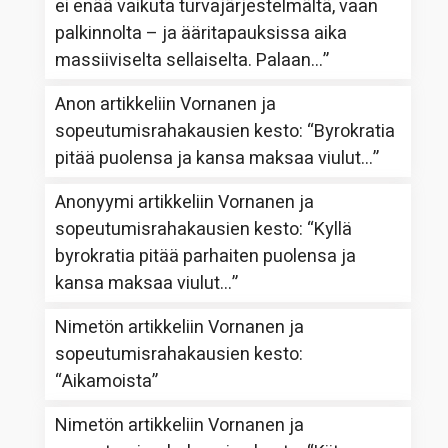
ei enää vaikuta turvajärjestelmältä, vaan
palkinnolta – ja ääritapauksissa aika
massiiviselta sellaiselta. Palaan…
”
Anon
artikkeliin
Vornanen ja
sopeutumisrahakausien kesto
: “
Byrokratia
pitää puolensa ja kansa maksaa viulut…
”
Anonyymi
artikkeliin
Vornanen ja
sopeutumisrahakausien kesto
: “
Kyllä
byrokratia pitää parhaiten puolensa ja
kansa maksaa viulut…
”
Nimetön
artikkeliin
Vornanen ja
sopeutumisrahakausien kesto
:
“
Aikamoista
”
Nimetön
artikkeliin
Vornanen ja