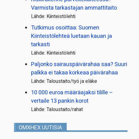
Varmista tarkastajan ammattitaito
Lähde: Kiinteistölehti
Tutkimus osoittaa: Suomen
Kiinteistölehteä luetaan kauan ja
tarkasti
Lähde: Kiinteistölehti
Paljonko sairauspäivä­rahaa saa? Suuri
palkka ei takaa korkeaa päivärahaa
Lähde: Taloustaito/työ ja eläke
10 000 euroa määräajaksi tilille –
vertaile 13 pankin korot
Lähde: Taloustaito/rahat
OMXHEX UUTISIA