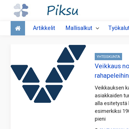
Talous
Artikkelit
Mallisalkut
Työkalu
YHTEISKUNTA
Veikkaus no
rahapeleihi
Veikkauksen kak
asiakkaiden tu
alla esitetyst
esimerkiksi 19
pieni