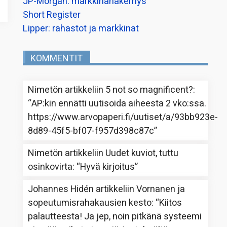
JP-Morgan: markkinanäkemys
Short Register
Lipper: rahastot ja markkinat
KOMMENTIT
Nimetön
artikkeliin
5 not so magnificent?
:
“
AP:kin ennätti uutisoida aiheesta 2 vko:ssa.
https://www.arvopaperi.fi/uutiset/a/93bb923e-
8d89-45f5-bf07-f957d398c87c
”
Nimetön
artikkeliin
Uudet kuviot, tuttu
osinkovirta
: “
Hyvä kirjoitus
”
Johannes Hidén
artikkeliin
Vornanen ja
sopeutumisrahakausien kesto
: “
Kiitos
palautteesta! Ja jep, noin pitkänä systeemi