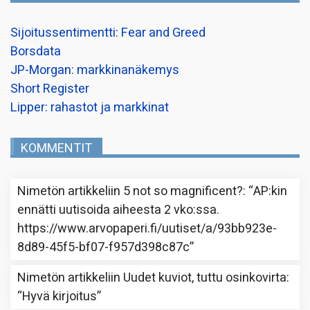
Sijoitussentimentti: Fear and Greed
Borsdata
JP-Morgan: markkinanäkemys
Short Register
Lipper: rahastot ja markkinat
KOMMENTIT
Nimetön
artikkeliin
5 not so magnificent?
: “
AP:kin
ennätti uutisoida aiheesta 2 vko:ssa.
https://www.arvopaperi.fi/uutiset/a/93bb923e-
8d89-45f5-bf07-f957d398c87c
”
Nimetön
artikkeliin
Uudet kuviot, tuttu osinkovirta
:
“
Hyvä kirjoitus
”