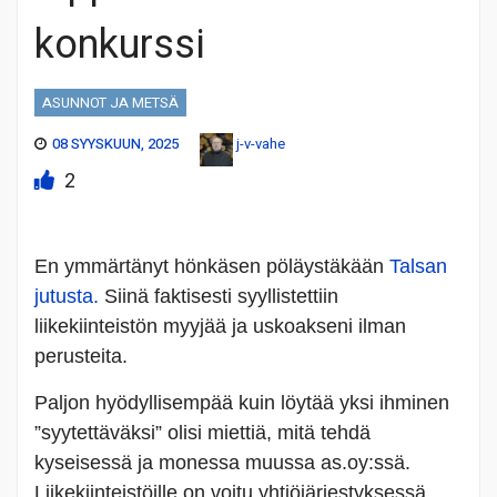
konkurssi
ASUNNOT JA METSÄ
08 SYYSKUUN, 2025
j-v-vahe
2
En ymmärtänyt hönkäsen pöläystäkään
Talsan
jutusta.
Siinä faktisesti syyllistettiin
liikekiinteistön myyjää ja uskoakseni ilman
perusteita.
Paljon hyödyllisempää kuin löytää yksi ihminen
”syytettäväksi” olisi miettiä, mitä tehdä
kyseisessä ja monessa muussa as.oy:ssä.
Liikekiinteistöille on voitu yhtiöjärjestyksessä