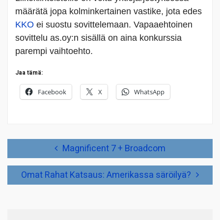
määrätä jopa kolminkertainen vastike, jota edes
KKO
ei suostu sovittelemaan. Vapaaehtoinen
sovittelu as.oy:n sisällä on aina konkurssia
parempi vaihtoehto.
Jaa tämä:
Facebook
X
WhatsApp
Artikkelien
Magnificent 7 + Broadcom
selaus
Omat Rahat Katsaus: Amerikassa säröilyä?