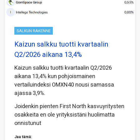
SALKUN RAKENNE
Kaizun salkku tuotti kvartaalin
Q2/2026 aikana 13,4%
Kaizun salkku tuotti kvartaalin Q2/2026
aikana 13,4% kun pohjoismainen
vertailuindeksi OMXN40 nousi samassa
ajassa 3,9%.
Joidenkin pienten First North kasvuyritysten
osakkeita en ole yrityksistäni huolimatta
onnistunut
Jaa tämä: