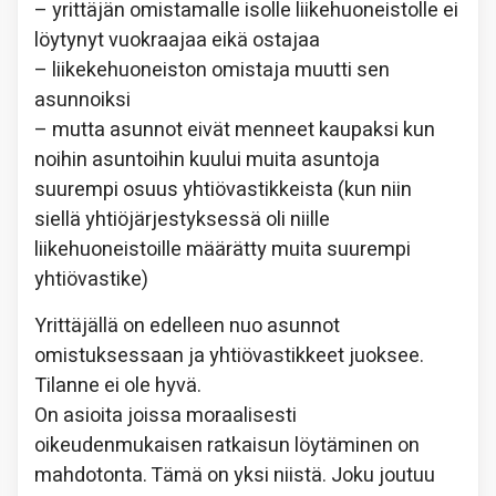
– yrittäjän omistamalle isolle liikehuoneistolle ei
löytynyt vuokraajaa eikä ostajaa
– liikekehuoneiston omistaja muutti sen
asunnoiksi
– mutta asunnot eivät menneet kaupaksi kun
noihin asuntoihin kuului muita asuntoja
suurempi osuus yhtiövastikkeista (kun niin
siellä yhtiöjärjestyksessä oli niille
liikehuoneistoille määrätty muita suurempi
yhtiövastike)
Yrittäjällä on edelleen nuo asunnot
omistuksessaan ja yhtiövastikkeet juoksee.
Tilanne ei ole hyvä.
On asioita joissa moraalisesti
oikeudenmukaisen ratkaisun löytäminen on
mahdotonta. Tämä on yksi niistä. Joku joutuu