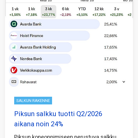
SALKUN RAKENNE
Piksun salkku tuotti Q2/2026
aikana noin 24%
Piksun koneoppimiseen perustuva salkku