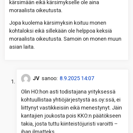
kärsimään eikä kärsimykselle ole aina
moraalista oikeutusta.
Jopa kuolema kärsimyksin koituu monen
kohtaloksi eikä sillekään ole helppoa keksiä
moraalista oikeutusta. Samoin on monen muun
asian laita.
JV
sanoo:
8.9.2025 14:07
Olin HO:hon asti todistajana yrityksessä
kohtuullistaa yhtiöjärjestystä as.oy:ssä, ei
liittynyt vastikkeisiin eikä menestynyt. Jäin
kantajien joukosta pois KKO:n päätökseen
takia, josta tuttu kiinteistöjuristi varoitti –
ihan ilmatteks.