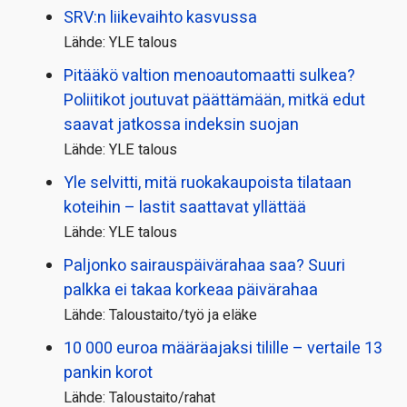
SRV:n liikevaihto kasvussa
Lähde: YLE talous
Pitääkö valtion menoautomaatti sulkea?
Poliitikot joutuvat päättämään, mitkä edut
saavat jatkossa indeksin suojan
Lähde: YLE talous
Yle selvitti, mitä ruokakaupoista tilataan
koteihin – lastit saattavat yllättää
Lähde: YLE talous
Paljonko sairauspäivä­rahaa saa? Suuri
palkka ei takaa korkeaa päivärahaa
Lähde: Taloustaito/työ ja eläke
10 000 euroa määräajaksi tilille – vertaile 13
pankin korot
Lähde: Taloustaito/rahat