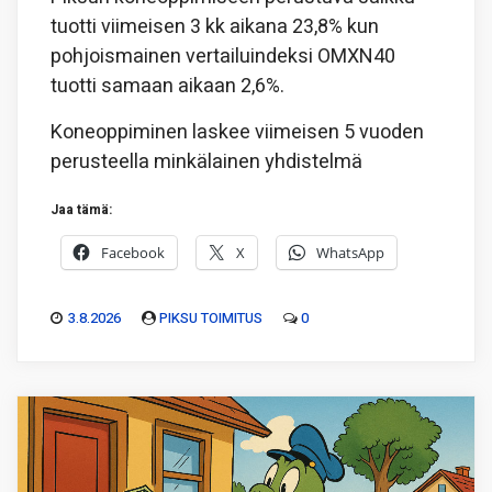
tuotti viimeisen 3 kk aikana 23,8% kun
pohjoismainen vertailuindeksi OMXN40
tuotti samaan aikaan 2,6%.
Koneoppiminen laskee viimeisen 5 vuoden
perusteella minkälainen yhdistelmä
Jaa tämä:
Facebook
X
WhatsApp
3.8.2026
PIKSU TOIMITUS
0