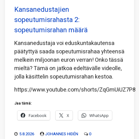
Kansanedustajien
sopeutumisrahasta 2:
sopeutumisrahan määrä
Kansanedustaja voi eduskuntakautensa
päätyttyä saada sopeutumisrahaa yhteensä
melkein miljoonan euron verran! Onko tässä
mieltä? Tämä on jatkoa edeltävälle videolle,
jolla käsittelin sopeutumisrahan kestoa.
https://www.youtube.com/shorts/ZqGmUiUZ7P8
Jaa tämä:
Facebook
X
WhatsApp
5.8.2026
JOHANNES HIDÉN
0