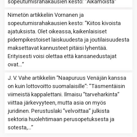
sopeutumisrahakausien kesto
: “
Aikamoista
”
Nimetön
artikkeliin
Vornanen ja
sopeutumisrahakausien kesto
: “
Kiitos kivoista
ajatuksista. Olet oikeassa, kaikenlaisiset
pidempikestoiset laiskuudesta ja joutilaisuudesta
maksettavat kannusteet pitäisi lyhentää.
Erityisesti voisi olettaa että kansanedustajat
ovat…
”
J. V. Vahe
artikkeliin
”Naapuruus Venäjän kanssa
on kuin lottovoitto suomalaisille”
: “
Täsmentäisin
viimeistä kappalettani. Ilmaisu ”tarveharkinta”
viittaa järkevyyteen, mutta asia on myös
juridinen. Perustuslaki ”velvoittaa” julkista
sektoria huolehtimaan perusopetuksesta ja
sotesta,…
”