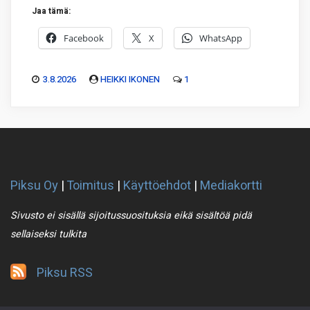
Jaa tämä:
Facebook
X
WhatsApp
3.8.2026
HEIKKI IKONEN
1
Piksu Oy
|
Toimitus
|
Käyttöehdot
|
Mediakortti
Sivusto ei sisällä sijoitussuosituksia eikä sisältöä pidä
sellaiseksi tulkita
Piksu RSS