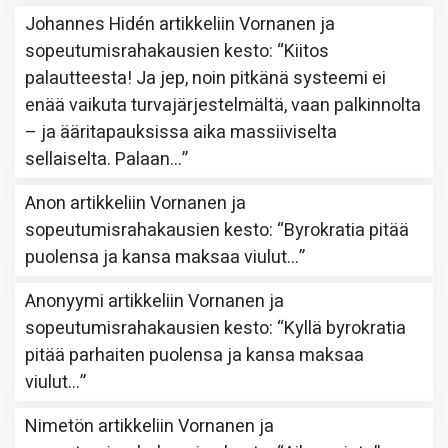
Johannes Hidén
artikkeliin
Vornanen ja
sopeutumisrahakausien kesto
: “
Kiitos
palautteesta! Ja jep, noin pitkänä systeemi ei
enää vaikuta turvajärjestelmältä, vaan palkinnolta
– ja ääritapauksissa aika massiiviselta
sellaiselta. Palaan…
”
Anon
artikkeliin
Vornanen ja
sopeutumisrahakausien kesto
: “
Byrokratia pitää
puolensa ja kansa maksaa viulut…
”
Anonyymi
artikkeliin
Vornanen ja
sopeutumisrahakausien kesto
: “
Kyllä byrokratia
pitää parhaiten puolensa ja kansa maksaa
viulut…
”
Nimetön
artikkeliin
Vornanen ja