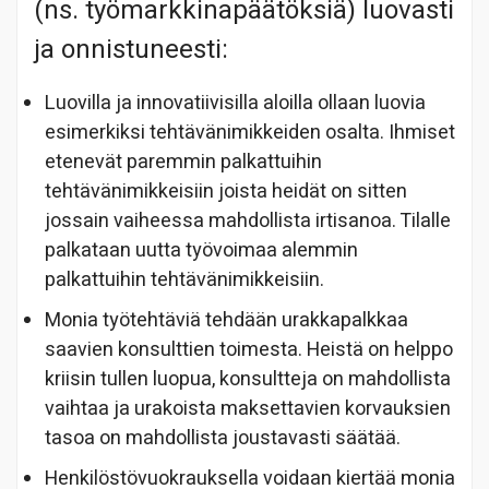
(ns. työmarkkinapäätöksiä) luovasti
ja onnistuneesti:
Luovilla ja innovatiivisilla aloilla ollaan luovia
esimerkiksi tehtävänimikkeiden osalta. Ihmiset
etenevät paremmin palkattuihin
tehtävänimikkeisiin joista heidät on sitten
jossain vaiheessa mahdollista irtisanoa. Tilalle
palkataan uutta työvoimaa alemmin
palkattuihin tehtävänimikkeisiin.
Monia työtehtäviä tehdään urakkapalkkaa
saavien konsulttien toimesta. Heistä on helppo
kriisin tullen luopua, konsultteja on mahdollista
vaihtaa ja urakoista maksettavien korvauksien
tasoa on mahdollista joustavasti säätää.
Henkilöstövuokrauksella voidaan kiertää monia