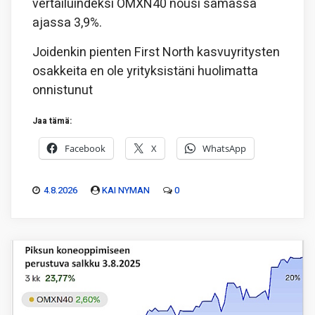
vertailuindeksi OMXN40 nousi samassa
ajassa 3,9%.
Joidenkin pienten First North kasvuyritysten
osakkeita en ole yrityksistäni huolimatta
onnistunut
Jaa tämä:
Facebook
X
WhatsApp
4.8.2026
KAI NYMAN
0