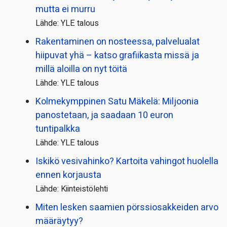
mutta ei murru
Lähde: YLE talous
Rakentaminen on nosteessa, palvelualat
hiipuvat yhä – katso grafiikasta missä ja
millä aloilla on nyt töitä
Lähde: YLE talous
Kolmekymppinen Satu Mäkelä: Miljoonia
panostetaan, ja saadaan 10 euron
tuntipalkka
Lähde: YLE talous
Iskikö vesivahinko? Kartoita vahingot huolella
ennen korjausta
Lähde: Kiinteistölehti
Miten lesken saamien pörssi­osakkeiden arvo
määräytyy?