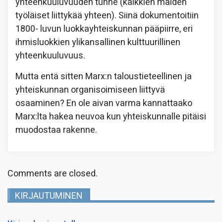
yhteenkuuluvuuden tunne (kaikkien maiden
työläiset liittykää yhteen). Siinä dokumentoitiin
1800- luvun luokkayhteiskunnan pääpiirre, eri
ihmisluokkien ylikansallinen kulttuurillinen
yhteenkuuluvuus.
Mutta entä sitten Marx:n taloustieteellinen ja
yhteiskunnan organisoimiseen liittyvä
osaaminen? En ole aivan varma kannattaako
Marx:lta hakea neuvoa kun yhteiskunnalle pitäisi
muodostaa rakenne.
Comments are closed.
KIRJAUTUMINEN