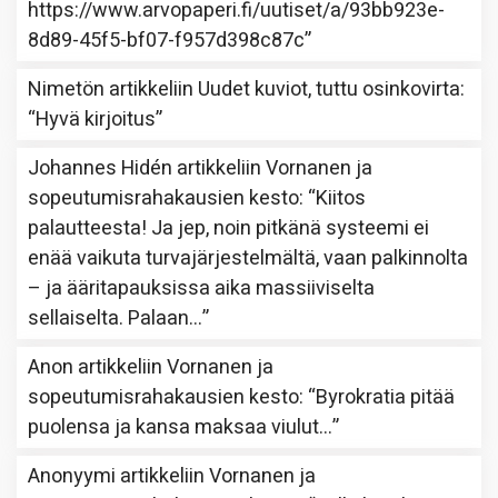
https://www.arvopaperi.fi/uutiset/a/93bb923e-
8d89-45f5-bf07-f957d398c87c
”
Nimetön
artikkeliin
Uudet kuviot, tuttu osinkovirta
:
“
Hyvä kirjoitus
”
Johannes Hidén
artikkeliin
Vornanen ja
sopeutumisrahakausien kesto
: “
Kiitos
palautteesta! Ja jep, noin pitkänä systeemi ei
enää vaikuta turvajärjestelmältä, vaan palkinnolta
– ja ääritapauksissa aika massiiviselta
sellaiselta. Palaan…
”
Anon
artikkeliin
Vornanen ja
sopeutumisrahakausien kesto
: “
Byrokratia pitää
puolensa ja kansa maksaa viulut…
”
Anonyymi
artikkeliin
Vornanen ja