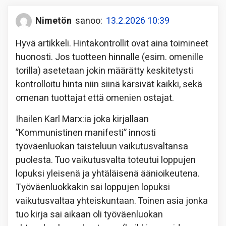
Nimetön
sanoo:
13.2.2026 10:39
Hyvä artikkeli. Hintakontrollit ovat aina toimineet
huonosti. Jos tuotteen hinnalle (esim. omenille
torilla) asetetaan jokin määrätty keskitetysti
kontrolloitu hinta niin siinä kärsivät kaikki, sekä
omenan tuottajat että omenien ostajat.
Ihailen Karl Marx:ia joka kirjallaan
”Kommunistinen manifesti” innosti
työväenluokan taisteluun vaikutusvaltansa
puolesta. Tuo vaikutusvalta toteutui loppujen
lopuksi yleisenä ja yhtäläisenä äänioikeutena.
Työväenluokkakin sai loppujen lopuksi
vaikutusvaltaa yhteiskuntaan. Toinen asia jonka
tuo kirja sai aikaan oli työväenluokan