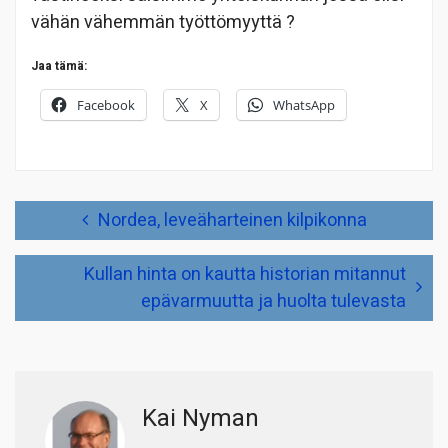
vähän vähemmän työttömyyttä ?
Jaa tämä:
Facebook
X
WhatsApp
Artikkelien
Nordea, leveäharteinen kilpikonna
selaus
Kullan hinta on kautta historian mitannut
epävarmuutta ja huolta tulevasta
Kai Nyman