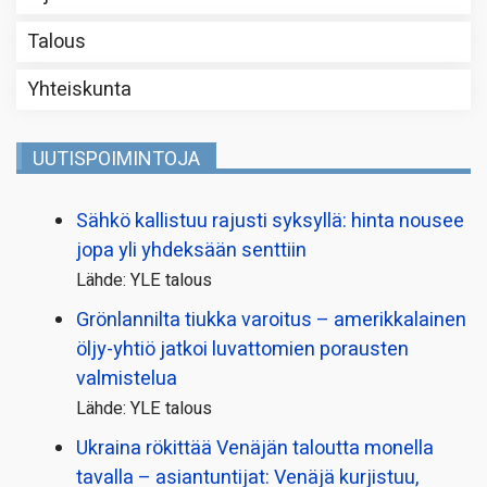
Talous
Yhteiskunta
UUTISPOIMINTOJA
Sähkö kallistuu rajusti syksyllä: hinta nousee
jopa yli yhdeksään senttiin
Lähde: YLE talous
Grönlannilta tiukka varoitus – amerikkalainen
öljy-yhtiö jatkoi luvattomien porausten
valmistelua
Lähde: YLE talous
Ukraina rökittää Venäjän taloutta monella
tavalla – asiantuntijat: Venäjä kurjistuu,