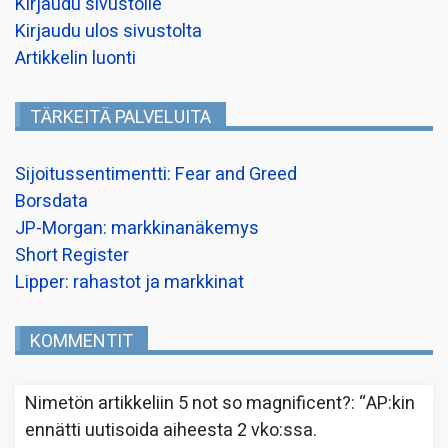
Kirjaudu sivustolle
Kirjaudu ulos sivustolta
Artikkelin luonti
TÄRKEITÄ PALVELUITA
Sijoitussentimentti: Fear and Greed
Borsdata
JP-Morgan: markkinanäkemys
Short Register
Lipper: rahastot ja markkinat
KOMMENTIT
Nimetön
artikkeliin
5 not so magnificent?
: “
AP:kin
ennätti uutisoida aiheesta 2 vko:ssa.