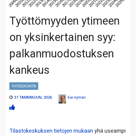
Työttömyyden ytimeen
on yksinkertainen syy:
palkanmuodostuksen
kankeus
YHTEISKUNTA
31 TAMMIKUUN, 2026
kai-nyman
Tilastokeskuksen tietojen mukaan
yhä useampi