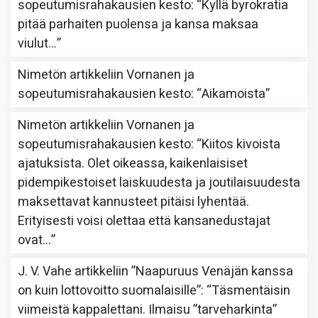
sopeutumisrahakausien kesto
: “
Kyllä byrokratia
pitää parhaiten puolensa ja kansa maksaa
viulut…
”
Nimetön
artikkeliin
Vornanen ja
sopeutumisrahakausien kesto
: “
Aikamoista
”
Nimetön
artikkeliin
Vornanen ja
sopeutumisrahakausien kesto
: “
Kiitos kivoista
ajatuksista. Olet oikeassa, kaikenlaisiset
pidempikestoiset laiskuudesta ja joutilaisuudesta
maksettavat kannusteet pitäisi lyhentää.
Erityisesti voisi olettaa että kansanedustajat
ovat…
”
J. V. Vahe
artikkeliin
”Naapuruus Venäjän kanssa
on kuin lottovoitto suomalaisille”
: “
Täsmentäisin
viimeistä kappalettani. Ilmaisu ”tarveharkinta”