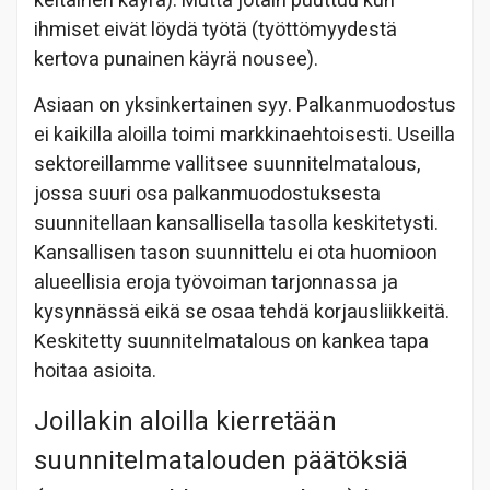
keltainen käyrä). Mutta jotain puuttuu kun
ihmiset eivät löydä työtä (työttömyydestä
kertova punainen käyrä nousee).
Asiaan on yksinkertainen syy. Palkanmuodostus
ei kaikilla aloilla toimi markkinaehtoisesti. Useilla
sektoreillamme vallitsee suunnitelmatalous,
jossa suuri osa palkanmuodostuksesta
suunnitellaan kansallisella tasolla keskitetysti.
Kansallisen tason suunnittelu ei ota huomioon
alueellisia eroja työvoiman tarjonnassa ja
kysynnässä eikä se osaa tehdä korjausliikkeitä.
Keskitetty suunnitelmatalous on kankea tapa
hoitaa asioita.
Joillakin aloilla kierretään
suunnitelmatalouden päätöksiä