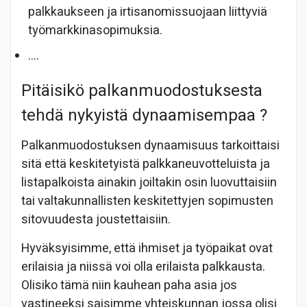
palkkaukseen ja irtisanomissuojaan liittyviä
työmarkkinasopimuksia.
….
Pitäisikö palkanmuodostuksesta
tehdä nykyistä dynaamisempaa ?
Palkanmuodostuksen dynaamisuus tarkoittaisi
sitä että keskitetyistä palkkaneuvotteluista ja
listapalkoista ainakin joiltakin osin luovuttaisiin
tai valtakunnallisten keskitettyjen sopimusten
sitovuudesta joustettaisiin.
Hyväksyisimme, että ihmiset ja työpaikat ovat
erilaisia ja niissä voi olla erilaista palkkausta.
Olisiko tämä niin kauhean paha asia jos
vastineeksi saisimme yhteiskunnan jossa olisi