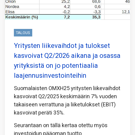
TALOUS
Yritysten liikevaihdot ja tulokset
kasvoivat Q2/2026 aikana ja osassa
yrityksistä on jo potentiaalia
laajennusinvestointeihin
Suomalaisten OMXH25 yritysten liikevaihdot
kasvoivat Q2/2025 keskimäärin 7% vuoden
takaiseen verrattuna ja liiketulokset (EBIT)
kasvoivat peräti 35%.
Seurantaan on tällä kertaa otettu myös
investoidun pääoman tuotto